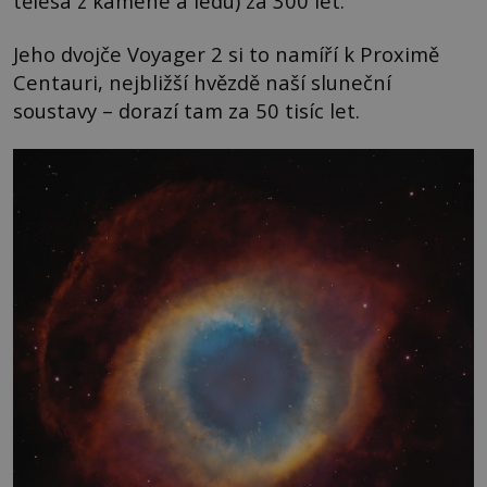
tělesa z kamene a ledu) za 300 let.
Jeho dvojče Voyager 2 si to namíří k Proximě
Centauri, nejbližší hvězdě naší sluneční
soustavy – dorazí tam za 50 tisíc let.