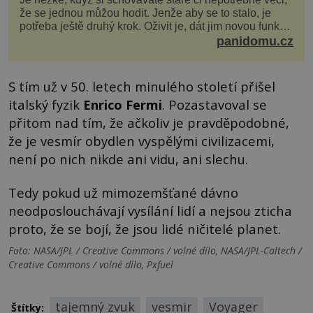
že se jednou můžou hodit. Jenže aby se to stalo, je
potřeba ještě druhý krok. Oživit je, dát jim novou funkci
a obvykle jim také dopřát zkrášlova...
panidomu.cz
S tím už v 50. letech minulého století přišel
italský fyzik
Enrico Fermi
. Pozastavoval se
přitom nad tím, že ačkoliv je pravděpodobné,
že je vesmír obydlen vyspělými civilizacemi,
není po nich nikde ani vidu, ani slechu.
Tedy pokud už mimozemšťané dávno
neodposlouchávají vysílání lidí a nejsou zticha
proto, že se bojí, že jsou lidé ničitelé planet.
Foto: NASA/JPL / Creative Commons / volné dílo, NASA/JPL-Caltech /
Creative Commons / volné dílo, Pxfuel
tajemný zvuk
vesmir
Voyager
Štítky: