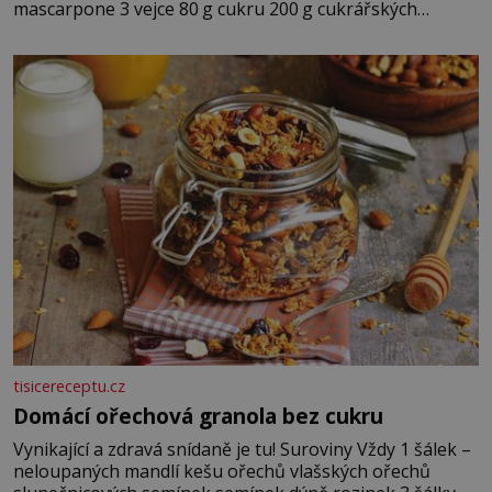
mascarpone 3 vejce 80 g cukru 200 g cukrářských
piškotů 250 ml silné kávy 2 lžíce amaretta kakao na
posypání Postup: Oddělte žloutky od bílků. Žloutky
vyšlehejte s cukrem do světlé pěny a postupně do nich
vmíchejte mascarpone, aby vznikl hladký
tisicereceptu.cz
Domácí ořechová granola bez cukru
Vynikající a zdravá snídaně je tu! Suroviny Vždy 1 šálek –
neloupaných mandlí kešu ořechů vlašských ořechů