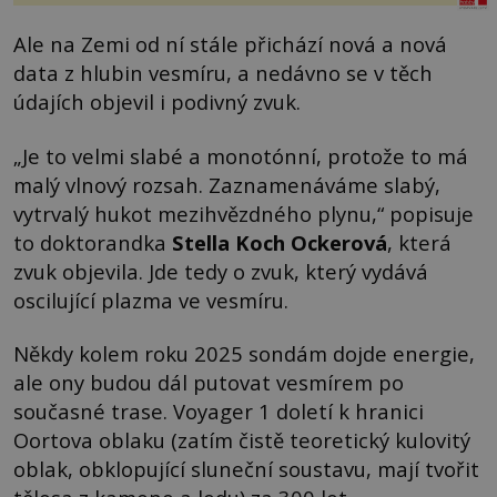
Ale na Zemi od ní stále přichází nová a nová
data z hlubin vesmíru, a nedávno se v těch
údajích objevil i podivný zvuk.
„Je to velmi slabé a monotónní, protože to má
malý vlnový rozsah. Zaznamenáváme slabý,
vytrvalý hukot mezihvězdného plynu,“ popisuje
to doktorandka
Stella Koch Ockerová
, která
zvuk objevila. Jde tedy o zvuk, který vydává
oscilující plazma ve vesmíru.
Někdy kolem roku 2025 sondám dojde energie,
ale ony budou dál putovat vesmírem po
současné trase. Voyager 1 doletí k hranici
Oortova oblaku (zatím čistě teoretický kulovitý
oblak, obklopující sluneční soustavu, mají tvořit