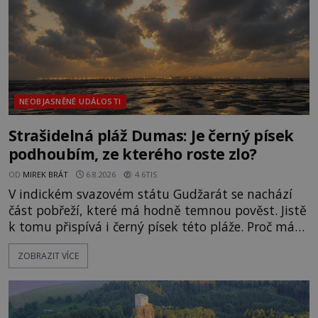
NEOBJASNĚNÉ UDÁLOSTI
Strašidelná pláž Dumas: Je černý písek
podhoubím, ze kterého roste zlo?
OD
MIREK BRÁT
6.8.2026
4.6TIS
V indickém svazovém státu Gudžarát se nachází
část pobřeží, které má hodně temnou pověst. Jistě
k tomu přispívá i černý písek této pláže. Proč má
pláž takové netypické zbarvení? Nakolik jsou
ZOBRAZIT VÍCE
pravdivé historky, že zde došlo k nevysvětlitelným
zmizením turistů? Ti, kteří se nebojí, nás mohou
následovat. Vstupujeme na pláž Dumas ve městě
Surat. Gu