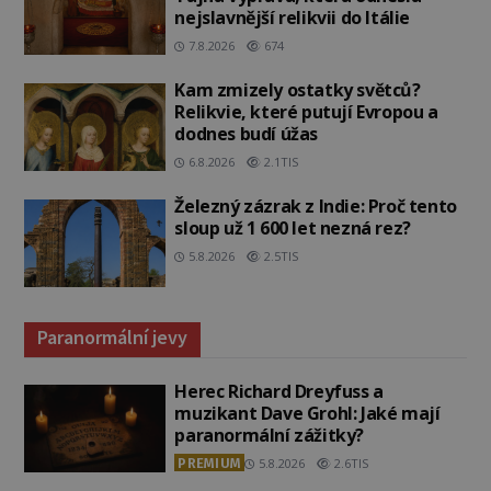
nejslavnější relikvii do Itálie
7.8.2026
674
Kam zmizely ostatky světců?
Relikvie, které putují Evropou a
dodnes budí úžas
6.8.2026
2.1TIS
Železný zázrak z Indie: Proč tento
sloup už 1 600 let nezná rez?
5.8.2026
2.5TIS
Paranormální jevy
Herec Richard Dreyfuss a
muzikant Dave Grohl: Jaké mají
paranormální zážitky?
PREMIUM
5.8.2026
2.6TIS