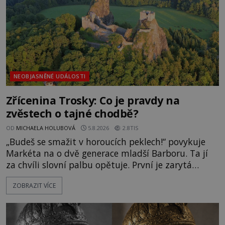
NEOBJASNĚNÉ UDÁLOSTI
Zřícenina Trosky: Co je pravdy na
zvěstech o tajné chodbě?
OD
MICHAELA HOLUBOVÁ
5.8.2026
2.8TIS
„Budeš se smažit v horoucích peklech!“ povykuje
Markéta na o dvě generace mladší Barboru. Ta jí
za chvíli slovní palbu opětuje. První je zarytá
katolička, druhá přesvědčená kališnice. A každá z
ZOBRAZIT VÍCE
nich se usídlí na jedné z věží slavného hradu
Trosky. Šlechtic Ota IV. z Bergova (1399–1452) patří
mezi vůdce protihusitského boje. Za manželku má
skutečně jistou