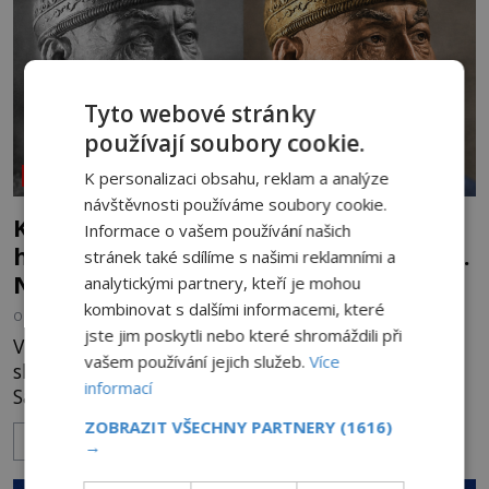
Tyto webové stránky
používají soubory cookie.
NEOBJASNĚNÉ UDÁLOSTI
K personalizaci obsahu, reklam a analýze
návštěvnosti používáme soubory cookie.
Kletba Tamerlánovy hrobky: Otevřeli
Informace o vašem používání našich
hrob a za dva dny začala invaze do SSSR.
stránek také sdílíme s našimi reklamními a
Náhoda, nebo varování?
analytickými partnery, kteří je mohou
kombinovat s dalšími informacemi, které
OD
HELENA STEJSKALOVÁ
4.8.2026
2.9TIS
jste jim poskytli nebo které shromáždili při
V červnu 1941 sovětští vědci otevírají hrobku
vašem používání jejich služeb.
Více
slavného dobyvatele Tamerlána v uzbeckém
informací
Samarkandu. O dva dny později nacistické
Německo zahajuje operaci Barbarossa a napadá
ZOBRAZIT VŠECHNY PARTNERY
(1616)
ZOBRAZIT VÍCE
Sovětský svaz. Shoda dat je natolik zarážející, že se
→
rodí jedna z nejslavnějších „kleteb“ 20. století. Je