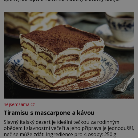
Zraněná žena pár dní nato umírá. Je to muž nebývale
krutý. Jeho činy budí hrůzu ještě dlouho po jeho smrti
nejsemsama.cz
Tiramisu s mascarpone a kávou
Slavný italský dezert je ideální tečkou za rodinným
obědem i slavnostní večeří a jeho příprava je jednodušší,
než se může zdát. Ingredience pro 4 osoby: 250 g