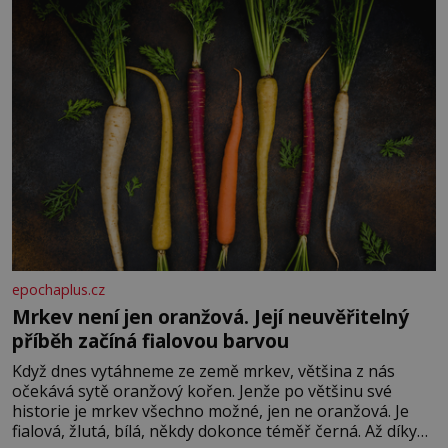
rozhodla stávkovat. Cvičte
epochaplus.cz
Mrkev není jen oranžová. Její neuvěřitelný
příběh začíná fialovou barvou
Když dnes vytáhneme ze země mrkev, většina z nás
očekává sytě oranžový kořen. Jenže po většinu své
historie je mrkev všechno možné, jen ne oranžová. Je
fialová, žlutá, bílá, někdy dokonce téměř černá. Až díky