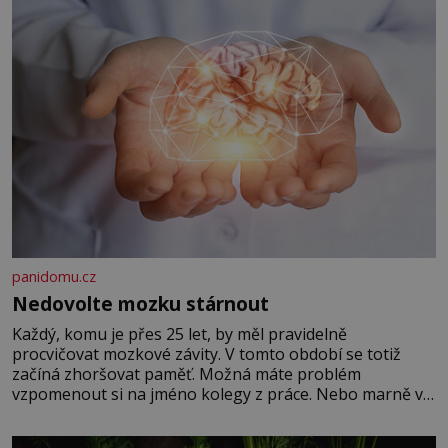
panidomu.cz
Nedovolte mozku stárnout
Každý, komu je přes 25 let, by měl pravidelně
procvičovat mozkové závity. V tomto období se totiž
začíná zhoršovat paměť. Možná máte problém
vzpomenout si na jméno kolegy z práce. Nebo marně v
paměti lovíte název knížky, kterou jste nedávno přečetli.
Je to opravdu tak, s věkem jako kdyby se paměť