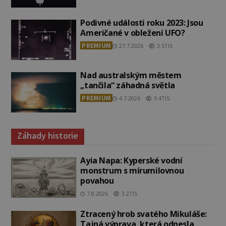
Podivné události roku 2023: Jsou
Američané v obležení UFO?
PREMIUM
27.7.2026
3.5TIS
Nad australským městem
„tančila“ záhadná světla
PREMIUM
4.7.2026
3.4TIS
Záhady historie
Ayia Napa: Kyperské vodní
monstrum s mírumilovnou
povahou
7.8.2026
3.2TIS
Ztracený hrob svatého Mikuláše:
Tajná výprava, která odnesla