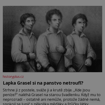
stovkám let pečlivého šlechtění se z ní stává zelenina,
bez které si českou zahradu ani nedokážeme představit.
Její příběh je
historyplus.cz
Lapka Grasel si na panstvo netroufl?
Strhne ji z postele, sváže ji a krutě zbije. „Kde jsou
peníze?“ naléhá Grasel na starou švadlenku. Když mu to
neprozradí – ostatně ani nemůže, protože žádné nemá,
spokojí se lupič s několika měďáky a štůčky látky.