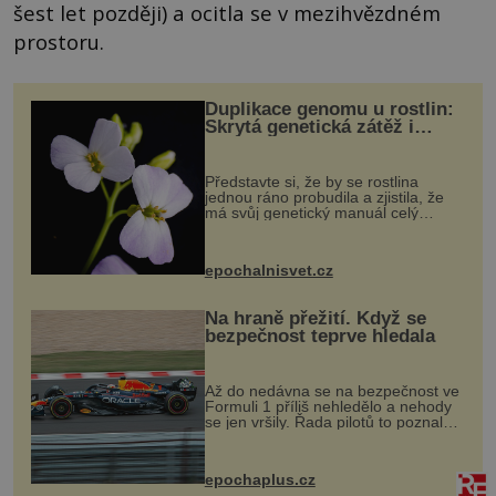
šest let později) a ocitla se v mezihvězdném
prostoru.
Duplikace genomu u rostlin:
Skrytá genetická zátěž i
evoluční výhoda
Představte si, že by se rostlina
jednou ráno probudila a zjistila, že
má svůj genetický manuál celý
dvakrát. Přesně to se občas v
přírodě stane – a podle nového
výzkumu to může být pro druhy
epochalnisvet.cz
vstupenka...
Na hraně přežití. Když se
bezpečnost teprve hledala
Až do nedávna se na bezpečnost ve
Formuli 1 příliš nehledělo a nehody
se jen vršily. Řada pilotů to poznala
na vlastní kůži, často s trvalými
následky nebo bohužel i ztrátou
života. Dnes nepochopiteln...
epochaplus.cz