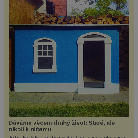
Dáváme věcem druhý život: Staré, ale
nikoli k ničemu
Je hezké, když si schováváte staré či nepotřebné věci,