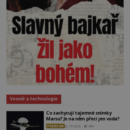
Vesmír a technologie
Co zachycují tajemné snímky
Marsu? Je na něm přeci jen voda?
PREMIUM
7.8.2026
494