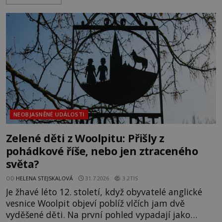
největší záhady evropských dějin a dodnes nikdo s
jistotou neví, kdo jej napsal, kdy vznikl ani co
vlastně vypráví. Rohoncský kodex se poprvé
objevuje v roce
NEOBJASNĚNÉ UDÁLOSTI
Zelené děti z Woolpitu: Přišly z
pohádkové říše, nebo jen ztraceného
světa?
OD
HELENA STEJSKALOVÁ
31.7.2026
3.2TIS
Je žhavé léto 12. století, když obyvatelé anglické
vesnice Woolpit objeví poblíž vlčích jam dvě
vyděšené děti. Na první pohled vypadají jako