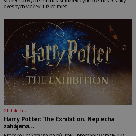
slunečnicových semínek semínek dýně rozinek 3 šálky
ovesných vloček 1 lžíce mlet
21stoleti.cz
Harry Potter: The Exhibition. Neplecha
zahájena…
Pražské Letňany se na půl roku proměnily v malý kus