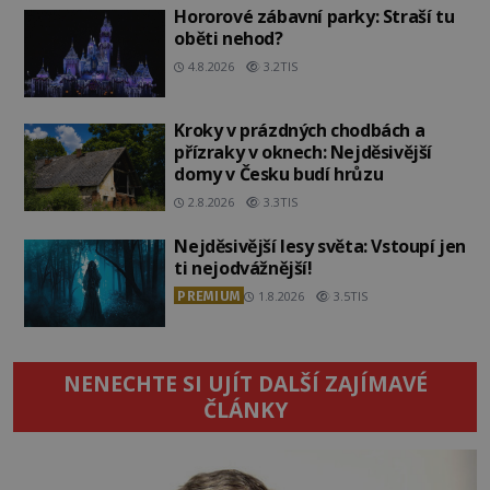
Hororové zábavní parky: Straší tu
oběti nehod?
4.8.2026
3.2TIS
Kroky v prázdných chodbách a
přízraky v oknech: Nejděsivější
domy v Česku budí hrůzu
2.8.2026
3.3TIS
Nejděsivější lesy světa: Vstoupí jen
ti nejodvážnější!
PREMIUM
1.8.2026
3.5TIS
NENECHTE SI UJÍT DALŠÍ ZAJÍMAVÉ
ČLÁNKY