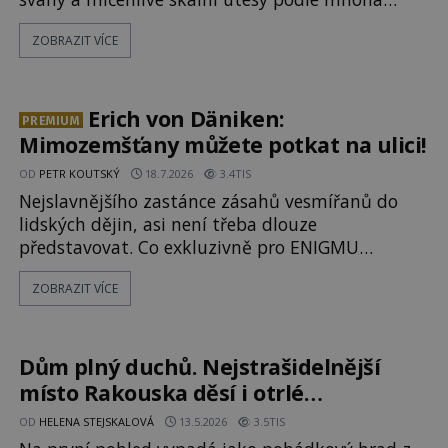
svědectví fungují jako anomální zóny, kde
ZOBRAZIT VÍCE
selhává lidské vnímání času i prostoru. Geologické
anomálie hory nenechávají nikoho chladným a
esoterici i badatelé zde odkrývají indicie, které
propojují prastaré pohanské kulty, keltské
Erich von Däniken:
PREMIUM
svatyně a zprávy o lidech, kteří v
Mimozemšťany můžete potkat na ulici!
OD
PETR KOUTSKÝ
18.7.2026
3.4TIS
Nejslavnějšího zastánce zásahů vesmířanů do
lidských dějin, asi není třeba dlouze
představovat. Co exkluzivně pro ENIGMU
prozradil autor Vzpomínek na budoucnost,
ZOBRAZIT VÍCE
švýcarský badatel Erich von Däniken? Orbitální
stanice Viking 1 přelétá na oběžné dráze nad
rudou planetou. Když je umělá družice od
povrchu Marsu vzdálena asi 1873 kilometrů,
Dům plný duchů. Nejstrašidelnější
nachá
místo Rakouska děsí i otrlé
návštěvníky
OD
HELENA STEJSKALOVÁ
13.5.2026
3.5TIS