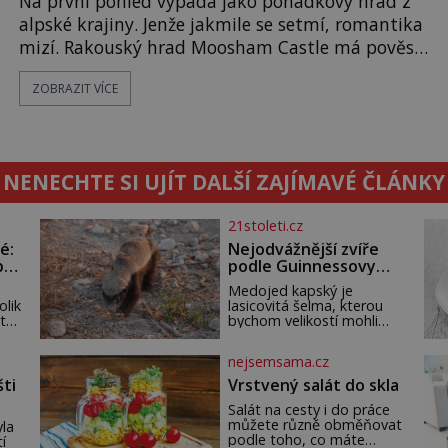
Na první pohled vypadá jako pohádkový hrad z
alpské krajiny. Jenže jakmile se setmí, romantika
mizí. Rakouský hrad Moosham Castle má pověst
nejděsivějšího domu v celé zemi. Lidé tu údajně
ZOBRAZIT VÍCE
slyší kroky v prázdných chodbách, šeptání ze zdí i
nářek mrtvých. A záhadologové tvrdí, že zdejší
temná minulost mohla zanechat něco, co se
dodnes nepodařilo vysvětlit. Kamenný hrad stojí
NENECHTE SI UJÍT DALŠÍ ZAJÍMAVÉ ČLÁNKY
v horách Salcburska u
21stoleti.cz
é:
Nejodvážnější zvíře
po
podle Guinnessovy
knihy rekordů?
Medojed kapský je
Šelmička s pruhem na
olik
lasicovitá šelma, kterou
hřbetě!
 tak
bychom velikostí mohli
přirovnat k českému
jezevci. Je extrémně
nejsemsama.cz
ho
nebojácná, ostatně bývá
t
označována za
šti
Vrstvený salát do skla
nejodvážnější zvíře vůbec.
Salát na cesty i do práce
ch
V této souvislosti je
můžete různě obměňovat
dat
dokonc
la
podle toho, co máte
í