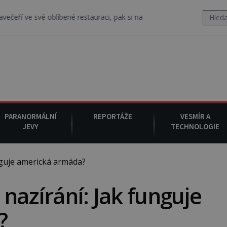
blíbené restauraci, pak si na ulici zavolá taxi, nasedne do něj a už 
PARANORMÁLNÍ
REPORTÁŽE
VESMÍR A
JEVY
TECHNOLOGIE
nguje americká armáda?
nazírání: Jak funguje
?