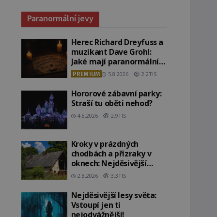
Paranormální jevy
Herec Richard Dreyfuss a
muzikant Dave Grohl:
Jaké mají paranormální
zážitky?
PREMIUM
5.8.2026
2.2TIS
Hororové zábavní parky:
Straší tu oběti nehod?
4.8.2026
2.9TIS
Kroky v prázdných
chodbách a přízraky v
oknech: Nejděsivější
domy v Česku budí hrůzu
2.8.2026
3.3TIS
Nejděsivější lesy světa:
Vstoupí jen ti
nejodvážnější!