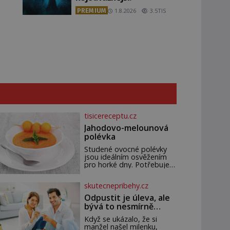
PREMIUM
1.8.2026
3.5TIS
tisicereceptu.cz
Jahodovo-melounová
polévka
Studené ovocné polévky
jsou ideálním osvěžením
pro horké dny. Potřebujete
200 g jahod 600 g žlutého
melounu 100 ml sladkého
skutecnepribehy.cz
dezertního vína 50 g cukru
krystal 1 lžíci medu 200 g
Odpustit je úleva, ale
zakysané sm
bývá to nesmírně
těžké
Když se ukázalo, že si
manžel našel milenku,