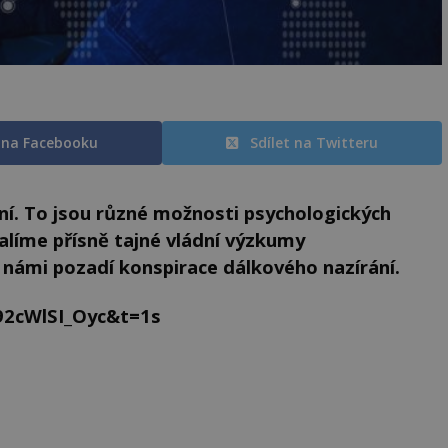
t na Facebooku
Sdílet na Twitteru
ání. To jsou různé možnosti psychologických
líme přísně tajné vládní výzkumy
námi pozadí konspirace dálkového nazírání.
92cWlSI_Oyc&t=1s