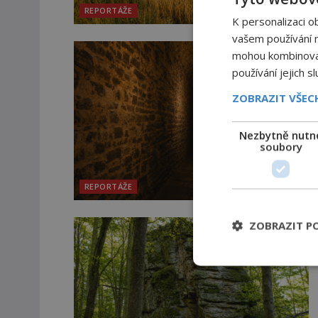
REPORTÁŽE
K personalizaci o
vašem používání na
mohou kombinovat 
používání jejich s
ZOBRAZIT VŠE
Nezbytně nutn
soubory
REPORTÁŽE
ZOBRAZIT P