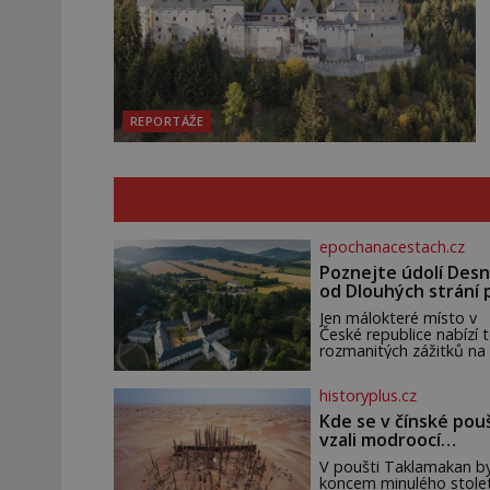
REPORTÁŽE
epochanacestach.cz
Poznejte údolí Desn
od Dlouhých strání 
termální prameny
Jen málokteré místo v
České republice nabízí t
rozmanitých zážitků na
malém území jako údolí
řeky Desné v srdci
historyplus.cz
Jeseníků. Během jediné
dne můžete nahlédnou
Kde se v čínské pou
do útrob jedné z
vzali modroocí
nejvýznamnějších vodní
blonďáci?
elektráren v Evropě, vy
V poušti Taklamakan by
se na horské hřebeny,
koncem minulého stolet