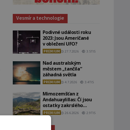
Vesmír a technologie
Podivné události roku
2023: Jsou Američané
v obležení UFO?
PREMIUM
27.7.2026
3.5TIS
Nad australským
městem „tančila“
záhadná světla
PREMIUM
4.7.2026
3.4TIS
Mimozemšťan z
Andahuaylillas: Čí jsou
ostatky zakrslého
stvoření s ohromnou
PREMIUM
26.6.2026
2.9TIS
lebkou?
Záhady historie