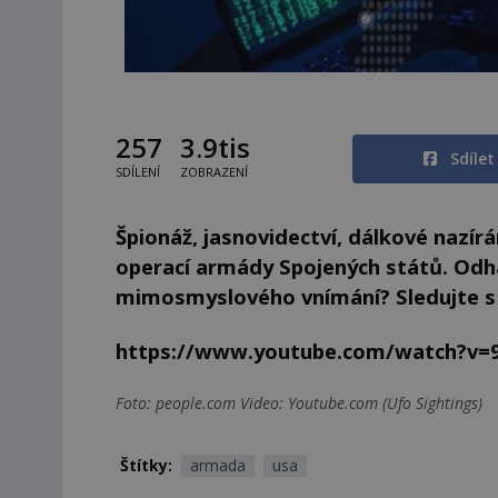
257
3.9tis
Sdíle
SDÍLENÍ
ZOBRAZENÍ
Špionáž, jasnovidectví, dálkové nazír
operací armády Spojených států. Odha
mimosmyslového vnímání? Sledujte s 
https://www.youtube.com/watch?v=
Foto: people.com Video: Youtube.com (Ufo Sightings)
Štítky:
armada
usa