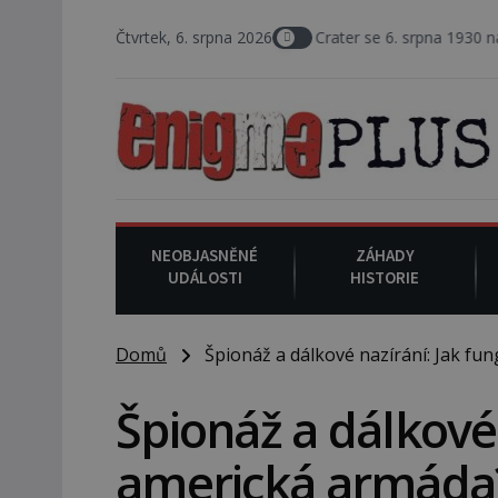
ický vrchní soudce Joseph F. Crater se 6. srpna 1930 navečeří ve své o
Čtvrtek, 6. srpna 2026
NEOBJASNĚNÉ
ZÁHADY
UDÁLOSTI
HISTORIE
Domů
Špionáž a dálkové nazírání: Jak fu
Špionáž a dálkové 
americká armáda