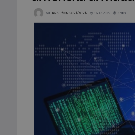
od
KRISTÝNA KOVÁŘOVÁ
16.12.2019
3.9tis