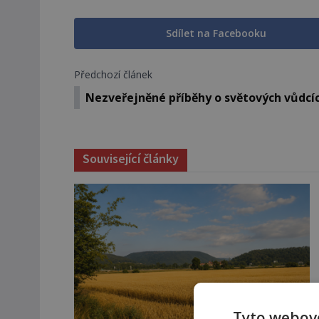
Sdílet na Facebooku
Předchozí článek
Nezveřejněné příběhy o světových vůdcí
Související články
Tyto webové