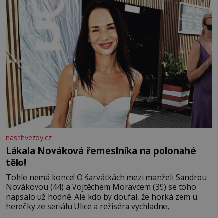
nasehvezdy.cz
Lákala Nováková řemeslníka na polonahé
tělo!
Tohle nemá konce! O šarvátkách mezi manželi Sandrou
Novákovou (44) a Vojtěchem Moravcem (39) se toho
napsalo už hodně. Ale kdo by doufal, že horká zem u
herečky ze seriálu Ulice a režiséra vychladne,