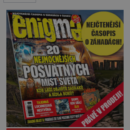
skrze reality do paralelních světů? O všech těchto
možnostech již desítky let vzrušeně diskutují
vědci, ufologo