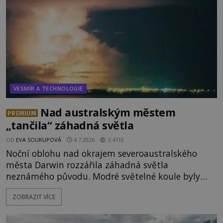
vydává
VESMÍR A TECHNOLOGIE
Nad australským městem
PREMIUM
„tančila“ záhadná světla
OD
EVA SOUKUPOVÁ
4.7.2026
3.4TIS
Noční oblohu nad okrajem severoaustralského
města Darwin rozzářila záhadná světla
neznámého původu. Modré světelné koule byly
viditelné nejméně dvacet minut, během nichž se
ZOBRAZIT VÍCE
opakovaně objevovaly a zase mizely. Svědek, který
úkaz zachytil na mobilní telefon, se domnívá, že
mohlo jít o návštěvu ze světa duchů. Záhadný