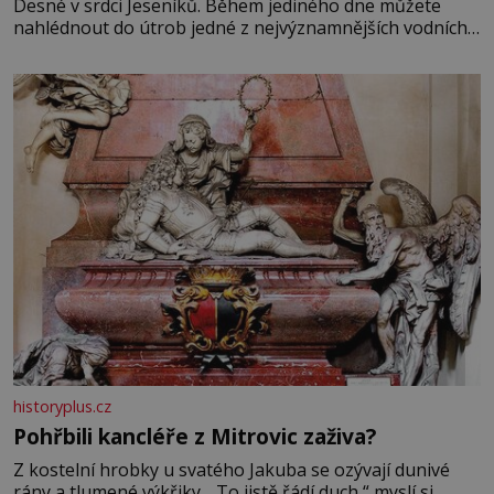
Desné v srdci Jeseníků. Během jediného dne můžete
nahlédnout do útrob jedné z nejvýznamnějších vodních
elektráren v Evropě, vydat se na horské hřebeny, projet
se na koloběžce a den zakončit poznáváním památek ve
Velkých Losinách nebo v termálním
historyplus.cz
Pohřbili kancléře z Mitrovic zaživa?
Z kostelní hrobky u svatého Jakuba se ozývají dunivé
rány a tlumené výkřiky. „To jistě řádí duch,“ myslí si