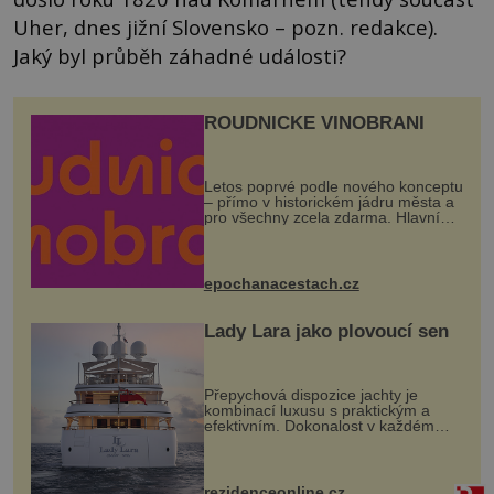
Uher, dnes jižní Slovensko – pozn. redakce).
Jaký byl průběh záhadné události?
ROUDNICKÉ VINOBRANÍ
Letos poprvé podle nového konceptu
– přímo v historickém jádru města a
pro všechny zcela zdarma. Hlavní
program se odehraje na Karlově a
Husově náměstí. Návštěvníci se
mohou těšit na víno, burčák, pes...
epochanacestach.cz
Lady Lara jako plovoucí sen
Přepychová dispozice jachty je
kombinací luxusu s praktickým a
efektivním. Dokonalost v každém
detailu představuje značka Fendi
Casa, kterou byly vybaveny její
paluby. Monacký přístav nabízí
každoročn...
rezidenceonline.cz