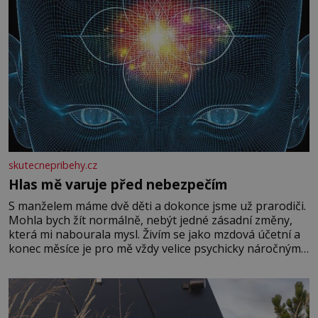
skutecnepribehy.cz
Hlas mě varuje před nebezpečím
S manželem máme dvě děti a dokonce jsme už prarodiči.
Mohla bych žít normálně, nebýt jedné zásadní změny,
která mi nabourala mysl. Živím se jako mzdová účetní a
konec měsíce je pro mě vždy velice psychicky náročným
obdobím. Od té chvíle, co máme vnoučata, mi dcera čím
dál častěji volá o pomoc, co se hlídání týče. Dalo by se