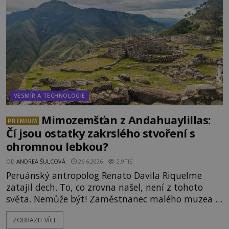
záznam okamžitě rozpoutal deb
VESMÍR A TECHNOLOGIE
Mimozemšťan z Andahuaylillas:
PREMIUM
Čí jsou ostatky zakrslého stvoření s
ohromnou lebkou?
OD
ANDREA ŠULCOVÁ
26.6.2026
2.9TIS
Peruánský antropolog Renato Davila Riquelme
zatajil dech. To, co zrovna našel, není z tohoto
světa. Nemůže být! Zaměstnanec malého muzea v
peruánském městečku Andahuaylillas nedaleko
ZOBRAZIT VÍCE
legendárního Cuzca pomalu sestupuje z posvátné