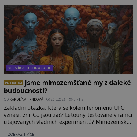
hory Apu a přemýšlí, jak s touto zprávou naloží.
Právě nalezl ostatky dvou mimozemšťanů! Vědci
nad nálezem kroutí hlavou. Už na
VESMÍR A TECHNOLOGIE
Jsme mimozemšťané my z daleké
PREMIUM
budoucnosti?
OD
KAROLÍNA TRNKOVÁ
25.6.2026
3.7TIS
Základní otázka, která se kolem fenoménu UFO
vznáší, zní: Co jsou zač? Letouny testované v rámci
utajovaných vládních experimentů? Mimozemské
vesmírné lodě plnící na Zemi nám neznámý úkol?
ZOBRAZIT VÍCE
Skokani mezi dimenzemi, putující po mostech