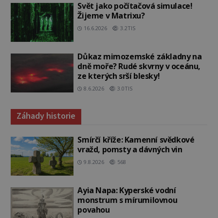
Svět jako počítačová simulace!
Žijeme v Matrixu?
16.6.2026
3.2TIS
Důkaz mimozemské základny na
dně moře? Rudé skvrny v oceánu,
ze kterých srší blesky!
8.6.2026
3.0TIS
Záhady historie
Smírčí kříže: Kamenní svědkové
vražd, pomsty a dávných vin
9.8.2026
568
Ayia Napa: Kyperské vodní
monstrum s mírumilovnou
povahou