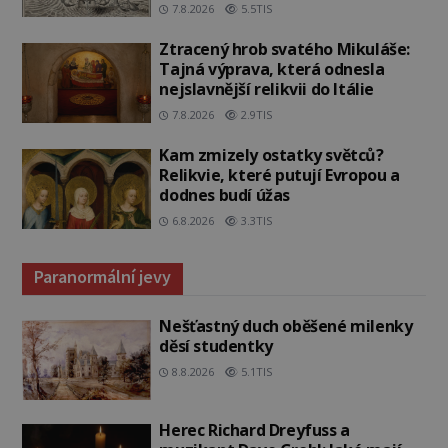
7.8.2026
5.5TIS
Ztracený hrob svatého Mikuláše:
Tajná výprava, která odnesla
nejslavnější relikvii do Itálie
7.8.2026
2.9TIS
Kam zmizely ostatky světců?
Relikvie, které putují Evropou a
dodnes budí úžas
6.8.2026
3.3TIS
Paranormální jevy
Nešťastný duch oběšené milenky
děsí studentky
8.8.2026
5.1TIS
Herec Richard Dreyfuss a