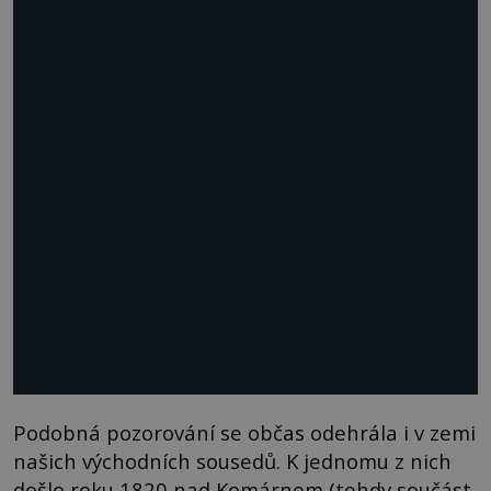
Podobná pozorování se občas odehrála i v zemi
našich východních sousedů. K jednomu z nich
došlo roku 1820 nad Komárnem (tehdy součást