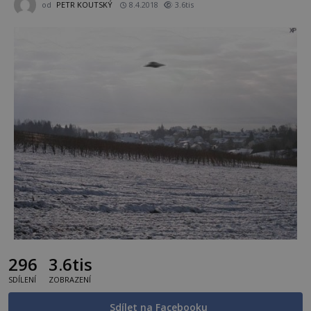
od
PETR KOUTSKÝ
8.4.2018
3.6tis
296
3.6tis
SDÍLENÍ
ZOBRAZENÍ
Sdílet na Facebooku