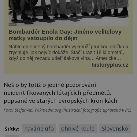
Bombardér Enola Gay: Jméno velitelovy
matky vstoupilo do dějin
Náhle odlehčený bombardér vykrouží prudkou otočku a
zrychluje, jak nejvíc dokáže. Stačí urazit 18 kilometrů,
když do něj zezadu udeří tlaková vlna… Americké
rozhodnutí svrhnout ničivou jadernou bombu ...
historyplus.cz
Nešlo by totiž o jediné pozorování
neidentifikovaných létajících předmětů,
popsané ve starých evropských kronikách!
Foto: Stefan-Xp, Wikipedia.org (ilustrační fotografie upravená v PC)
havárie ufo
ohnivé koule
Slovensko
Štítky: