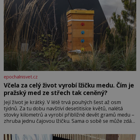
epochalnisvet.cz
Včela za celý život vyrobí lžičku medu. Čím je
pražský med ze střech tak ceněný?
Její život je krátký. V létě trvá pouhých šest až osm
týdnů. Za tu dobu navštíví desetitisíce květů, nalétá
stovky kilometrů a vyrobí přibližně devět gramů medu –
zhruba jednu čajovou lžičku. Sama o sobě se může zdát
bezvýznamná. Teprve když se spojí s dalšími desítkami
tisíc příslušnic svého včelstva, vznikne jeden z
nejdokonalejších organismů