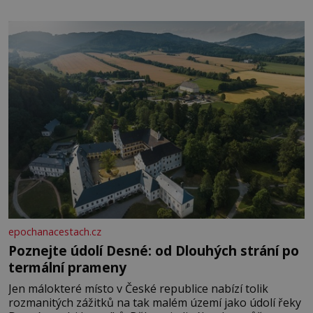
paměti lovíte název knížky, kterou jste nedávno přečetli.
Je to opravdu tak, s věkem jako kdyby se paměť
rozhodla stávkovat. Cvičte
epochanacestach.cz
Poznejte údolí Desné: od Dlouhých strání po
termální prameny
Jen málokteré místo v České republice nabízí tolik
rozmanitých zážitků na tak malém území jako údolí řeky