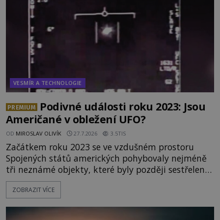
připomínající lidskou tvář. NASA (Národní úřad
VESMÍR A TECHNOLOGIE
Podivné události roku 2023: Jsou
PREMIUM
Američané v obležení UFO?
OD
MIROSLAV OLIVÍK
27.7.2026
3.5TIS
Začátkem roku 2023 se ve vzdušném prostoru
Spojených států amerických pohybovaly nejméně
tři neznámé objekty, které byly později sestřeleny.
Do dnešních dnů nebyly trosky těchto létajících
ZOBRAZIT VÍCE
těles objeveny. Je možné, že šlo o nějaké nové
armádní výzkumné technologie? Nebo snad byly
mimozemského původu? Dne 4. února roku 2023