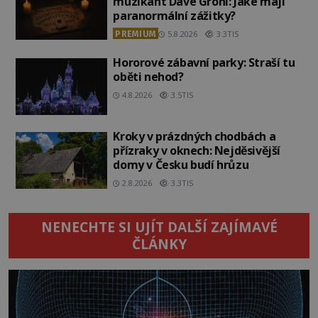
muzikant Dave Grohl: Jaké mají
paranormální zážitky?
PREMIUM
5.8.2026
3.3TIS
Hororové zábavní parky: Straší tu
oběti nehod?
4.8.2026
3.5TIS
Kroky v prázdných chodbách a
přízraky v oknech: Nejděsivější
domy v Česku budí hrůzu
2.8.2026
3.3TIS
NENECHTE SI UJÍT DALŠÍ ZAJÍMAVÉ
ČLÁNKY