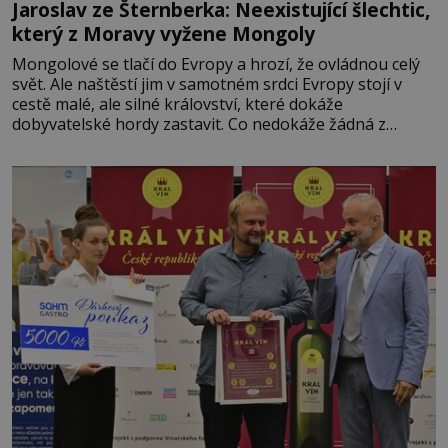
Jaroslav ze Šternberka: Neexistující šlechtic,
který z Moravy vyžene Mongoly
Mongolové se tlačí do Evropy a hrozí, že ovládnou celý
svět. Ale naštěstí jim v samotném srdci Evropy stojí v
cestě malé, ale silné království, které dokáže
dobyvatelské hordy zastavit. Co nedokáže žádná z
asijských říší, co nedokážou Němci – to dokáže český
král. Nebo že by ne? Mongolové od roku 1223 postupují
podél Kaspického a Azovského moře,