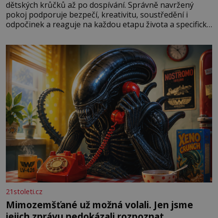
dětských krůčků až po dospívání. Správně navržený
pokoj podporuje bezpečí, kreativitu, soustředění i
odpočinek a reaguje na každou etapu života a specifické
potřeby dítěte. Pro nejmenší je klíčová jednoduchost,
měkkost a bezpečí, proto by pokoj miminka měl působit
především klidně a útulně. Předškolní věk je
21stoleti.cz
Mimozemšťané už možná volali. Jen jsme
jejich zprávu nedokázali rozpoznat