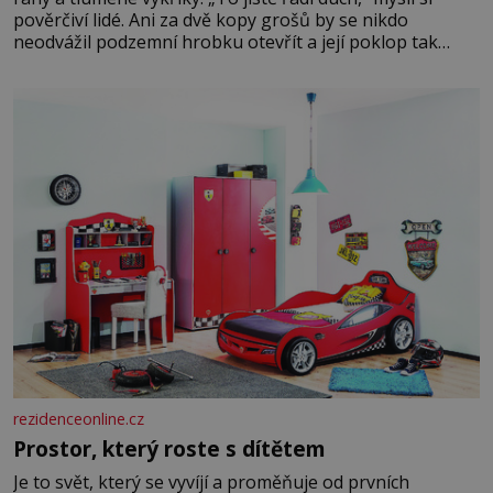
pověrčiví lidé. Ani za dvě kopy grošů by se nikdo
neodvážil podzemní hrobku otevřít a její poklop tak
raději jen skrápí svěcenou vodou. Za několik dní divné
burácení skutečně ustane. Když o mnoho let později
hrobku
rezidenceonline.cz
Prostor, který roste s dítětem
Je to svět, který se vyvíjí a proměňuje od prvních