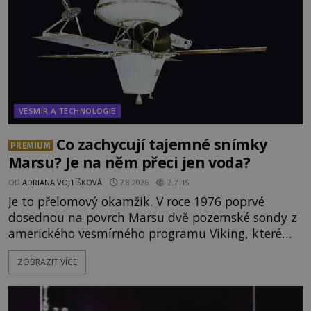
VESMÍR A TECHNOLOGIE
Co zachycují tajemné snímky
PREMIUM
Marsu? Je na něm přeci jen voda?
OD
ADRIANA VOJTÍŠKOVÁ
7.8.2026
2.7TIS
Je to přelomový okamžik. V roce 1976 poprvé
dosednou na povrch Marsu dvě pozemské sondy z
amerického vesmírného programu Viking, které
jsou schopny pořídit fotografie záhadami
ZOBRAZIT VÍCE
opředené rudé planety. Viking 1 zde zaznamená
něco naprosto nečekaného. V marsovské oblasti
zvané Cydonie totiž zachytí podivný útvar