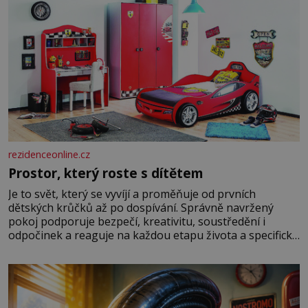
rezidenceonline.cz
Prostor, který roste s dítětem
Je to svět, který se vyvíjí a proměňuje od prvních
dětských krůčků až po dospívání. Správně navržený
pokoj podporuje bezpečí, kreativitu, soustředění i
odpočinek a reaguje na každou etapu života a specifické
potřeby dítěte. Pro nejmenší je klíčová jednoduchost,
měkkost a bezpečí, proto by pokoj miminka měl působit
především klidně a útulně. Předškolní věk je