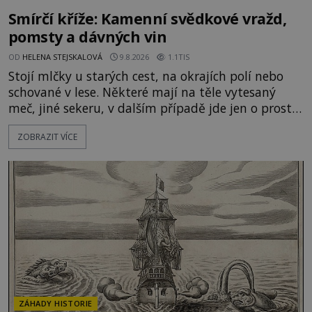
Smírčí kříže: Kamenní svědkové vražd,
pomsty a dávných vin
OD
HELENA STEJSKALOVÁ
9.8.2026
1.1TIS
Stojí mlčky u starých cest, na okrajích polí nebo
schované v lese. Některé mají na těle vytesaný
meč, jiné sekeru, v dalším případě jde jen o prostý
kříž. Na první pohled vypadají jako zapomenuté
ZOBRAZIT VÍCE
náboženské památky. Jenže některé z nich mají
mnohem temnější příběh. Smírčí kříže souvisejí se
zločiny, pokáním a dávným právem, kdy se vrah a
rodina jeho oběti mohli dohodnout na usmíření.
Jenže po s
ZÁHADY HISTORIE