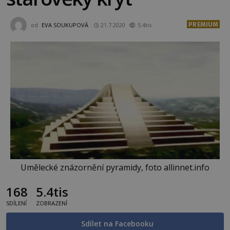
PREMIUM
od
EVA SOUKUPOVÁ
21.7.2020
5.4tis
Umělecké znázornění pyramidy, foto allinnet.info
168
5.4tis
SDÍLENÍ
ZOBRAZENÍ
Sdílet na Facebooku