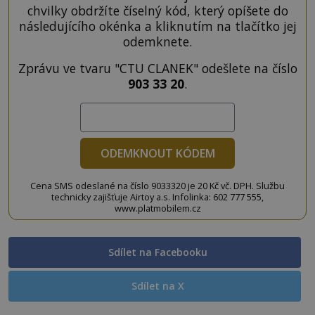
chvilky obdržíte číselný kód, který opíšete do
následujícího okénka a kliknutím na tlačítko jej
odemknete.
Zprávu ve tvaru "CTU CLANEK" odešlete na číslo
903 33 20
.
ODEMKNOUT KÓDEM
Cena SMS odeslané na číslo 9033320 je 20 Kč vč. DPH. Službu
technicky zajišťuje Airtoy a.s. Infolinka: 602 777 555,
www.platmobilem.cz
Sdílet na Facebooku
Sdílet na X