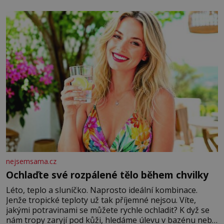
nejsemsama.cz
Ochlaďte své rozpálené tělo během chvilky
Léto, teplo a sluníčko. Naprosto ideální kombinace.
Jenže tropické teploty už tak příjemné nejsou. Víte,
jakými potravinami se můžete rychle ochladit? K dyž se
nám tropy zaryjí pod kůži, hledáme úlevu v bazénu nebo