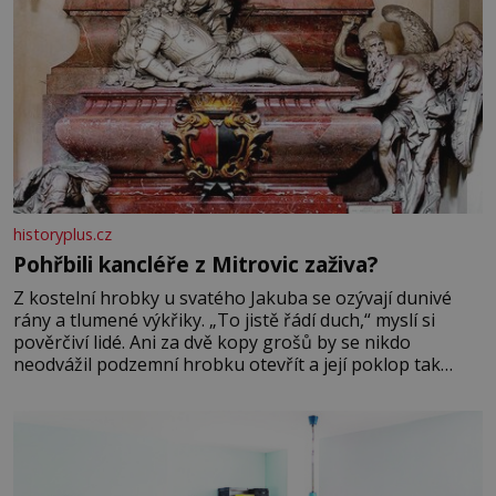
historyplus.cz
Pohřbili kancléře z Mitrovic zaživa?
Z kostelní hrobky u svatého Jakuba se ozývají dunivé
rány a tlumené výkřiky. „To jistě řádí duch,“ myslí si
pověrčiví lidé. Ani za dvě kopy grošů by se nikdo
neodvážil podzemní hrobku otevřít a její poklop tak
raději jen skrápí svěcenou vodou. Za několik dní divné
burácení skutečně ustane. Když o mnoho let později
hrobku