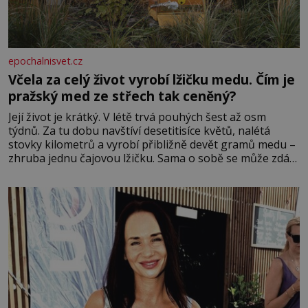
epochalnisvet.cz
Včela za celý život vyrobí lžičku medu. Čím je
pražský med ze střech tak ceněný?
Její život je krátký. V létě trvá pouhých šest až osm
týdnů. Za tu dobu navštíví desetitisíce květů, nalétá
stovky kilometrů a vyrobí přibližně devět gramů medu –
zhruba jednu čajovou lžičku. Sama o sobě se může zdát
bezvýznamná. Teprve když se spojí s dalšími desítkami
tisíc příslušnic svého včelstva, vznikne jeden z
nejdokonalejších organismů