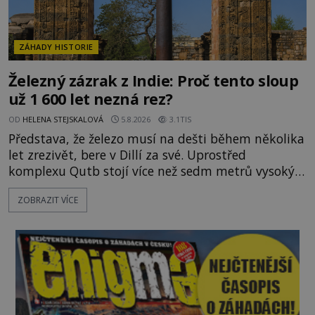
ZÁHADY HISTORIE
Železný zázrak z Indie: Proč tento sloup
už 1 600 let nezná rez?
OD
HELENA STEJSKALOVÁ
5.8.2026
3.1TIS
Představa, že železo musí na dešti během několika
let zrezivět, bere v Dillí za své. Uprostřed
komplexu Qutb stojí více než sedm metrů vysoký
železný sloup, který už přibližně 1 600 let odolává
ZOBRAZIT VÍCE
počasí s jen nepatrnými stopami koroze. Jeho
mimořádná trvanlivost dlouho živí legendy o
ztracených technologiích či tajemných
materiálech. Moderní metalurgie však ukazuje, že
skutečné vysvětlení je ješt