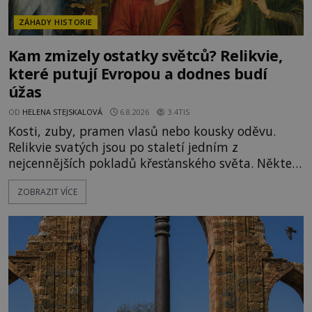
ZÁHADY HISTORIE
Kam zmizely ostatky světců? Relikvie,
které putují Evropou a dodnes budí
úžas
OD
HELENA STEJSKALOVÁ
6.8.2026
3.4TIS
Kosti, zuby, pramen vlasů nebo kousky oděvu.
Relikvie svatých jsou po staletí jedním z
nejcennějších pokladů křesťanského světa. Některé
mají pečlivě doloženou historii, jiné provází
ZOBRAZIT VÍCE
záhady, krádeže i nečekané objevy. Jejich osudy
připomínají dobrodružné romány, přesto se opírají
o skutečné historické události. Ve středověké
Evropě mají relikvie mimořádnou hodnotu. Nejsou
jen předmětem úcty