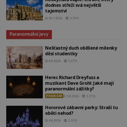
dodnes střeží svá největší
tajemství
30.7.2026
3.5TIS
Paranormální jevy
Nešťastný duch oběšené milenky
děsí studentky
8.8.2026
5.3TIS
Herec Richard Dreyfuss a
muzikant Dave Grohl: Jaké mají
paranormální zážitky?
PREMIUM
5.8.2026
3.3TIS
Hororové zábavní parky: Straší tu
oběti nehod?
4.8.2026
3.5TIS