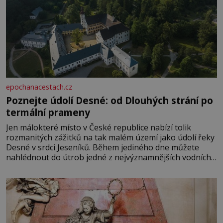
epochanacestach.cz
Poznejte údolí Desné: od Dlouhých strání po
termální prameny
Jen málokteré místo v České republice nabízí tolik
rozmanitých zážitků na tak malém území jako údolí řeky
Desné v srdci Jeseníků. Během jediného dne můžete
nahlédnout do útrob jedné z nejvýznamnějších vodních
elektráren v Evropě, vydat se na horské hřebeny, projet
se na koloběžce a den zakončit poznáváním památek ve
Velkých Losinách nebo v termálním