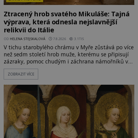
Ztracený hrob svatého Mikuláše: Tajná
výprava, která odnesla nejslavnější
relikvii do Itálie
OD
HELENA STEJSKALOVÁ
7.8.2026
3.1TIS
V tichu starobylého chrámu v Myře zůstává po více
než sedm století hrob muže, kterému se připisují
zázraky, pomoc chudým i záchrana námořníků v
bouřích. Pak ale přichází rok 1087 a klidné místo
ZOBRAZIT VÍCE
se mění v dějiště podivné noční výpravy. Skupina
italských námořníků otevírá hrob svatého
Mikuláše a odváží jeho ostatky přes moře do Bari.
Je to zbožná záchrana před nebezpečím, nebo
promyšlená krádež,