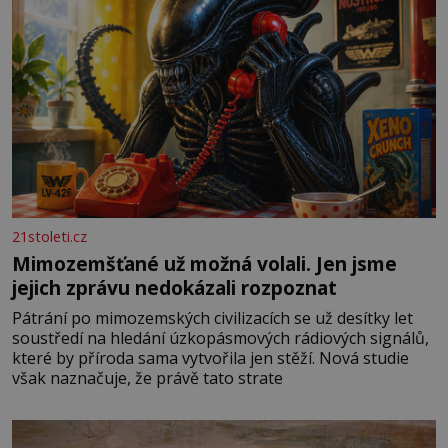
21stoleti.cz
Mimozemšťané už možná volali. Jen jsme
jejich zprávu nedokázali rozpoznat
Pátrání po mimozemských civilizacích se už desítky let
soustředí na hledání úzkopásmových rádiových signálů,
které by příroda sama vytvořila jen stěží. Nová studie
však naznačuje, že právě tato strate