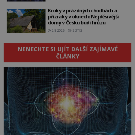
Kroky v prázdných chodbách a
přízraky v oknech: Nejděsivější
domy v Česku budí hrůzu
2.8.2026
3.3TIS
NENECHTE SI UJÍT DALŠÍ ZAJÍMAVÉ
ČLÁNKY