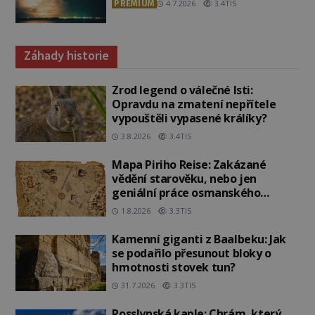
PREMIUM
4.7.2026
3.4TIS
Záhady historie
Zrod legend o válečné lsti:
Opravdu na zmatení nepřítele
vypouštěli vypasené králíky?
3.8.2026
3.4TIS
Mapa Piriho Reise: Zakázané
vědění starověku, nebo jen
geniální práce osmanského
admirála?
1.8.2026
3.3TIS
Kamenní giganti z Baalbeku: Jak
se podařilo přesunout bloky o
hmotnosti stovek tun?
31.7.2026
3.3TIS
Rosslynská kaple: Chrám, který