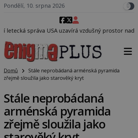
Pondělí, 10. srpna 2026
uzavírá vzdušný prostor nad Oblastí 51, mohlo to so
Domů
Stále neprobádaná arménská pyramida
zřejmě sloužila jako starověký kryt
Stále neprobádaná
arménská pyramida
zřejmě sloužila jako
starověký kryt