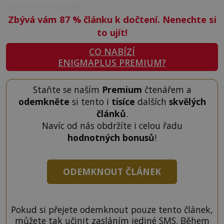
centrem obchodu.
Zbývá vám 87
%
článku k dočtení. Nenechte si
to ujít!
CO NABÍZÍ
ENIGMAPLUS PREMIUM?
Staňte se naším
Premium
čtenářem a
odemkněte
si tento i
tisíce
dalších
skvělých
článků
.
Navíc od nás obdržíte i celou řadu
hodnotných bonusů
!
ODEMKNOUT ČLÁNEK
Pokud si přejete odemknout pouze tento článek,
můžete tak učinit zasláním jediné SMS. Během