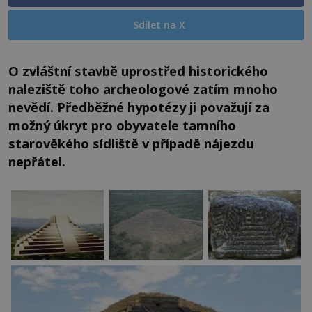
Sdílet na X
O zvláštní stavbě uprostřed historického
naleziště toho archeologové zatím mnoho
nevědí. Předběžné hypotézy ji považují za
možný úkryt pro obyvatele tamního
starověkého sídliště v případě nájezdu
nepřátel.