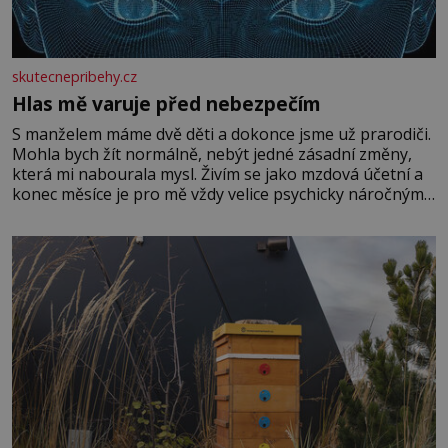
skutecnepribehy.cz
Hlas mě varuje před nebezpečím
S manželem máme dvě děti a dokonce jsme už prarodiči.
Mohla bych žít normálně, nebýt jedné zásadní změny,
která mi nabourala mysl. Živím se jako mzdová účetní a
konec měsíce je pro mě vždy velice psychicky náročným
obdobím. Od té chvíle, co máme vnoučata, mi dcera čím
dál častěji volá o pomoc, co se hlídání týče. Dalo by se