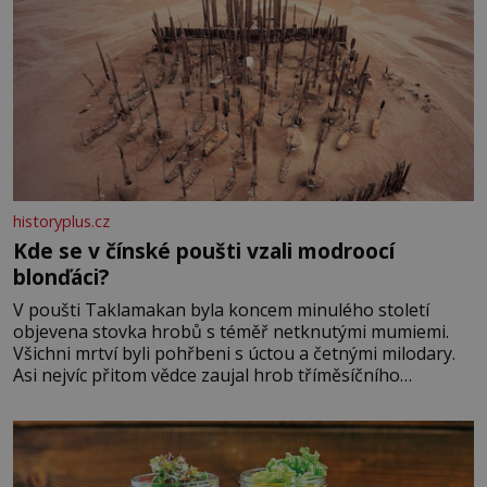
historyplus.cz
Kde se v čínské poušti vzali modroocí
blonďáci?
V poušti Taklamakan byla koncem minulého století
objevena stovka hrobů s téměř netknutými mumiemi.
Všichni mrtví byli pohřbeni s úctou a četnými milodary.
Asi nejvíc přitom vědce zaujal hrob tříměsíčního
chlapečka s modrou filcovou čapkou, z níž se draly
blonďaté vlásky. Fakt, že jsou těla dávných lidí nesmírně
dobře zachovalá, přičítají odborníci zdejším klimatickým
podmínkám. Sucho, prosolené písky a extrémně