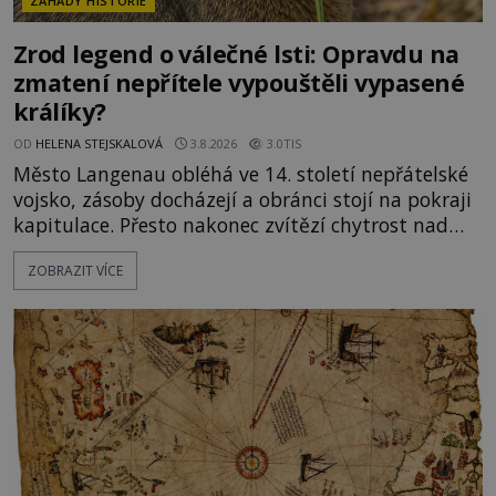
ZÁHADY HISTORIE
Zrod legend o válečné lsti: Opravdu na
zmatení nepřítele vypouštěli vypasené
králíky?
OD
HELENA STEJSKALOVÁ
3.8.2026
3.0TIS
Město Langenau obléhá ve 14. století nepřátelské
vojsko, zásoby docházejí a obránci stojí na pokraji
kapitulace. Přesto nakonec zvítězí chytrost nad
hrubou silou. Podle staré německé legendy vypustí
ZOBRAZIT VÍCE
obyvatelé za hradby dobře živeného králíka, aby
nepřítele přesvědčili, že uvnitř města je jídla stále
dost. Čas pracuje pro obléhatele. Ve městě ubývají
zásoby a každý den znamená další porci strádá