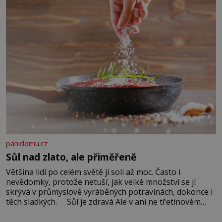
panidomu.cz
Sůl nad zlato, ale přiměřeně
Většina lidí po celém světě jí soli až moc. Často i
nevědomky, protože netuší, jak velké množství se jí
skrývá v průmyslově vyráběných potravinách, dokonce i
těch sladkých. Sůl je zdravá Ale v ani ne třetinovém
množství, než je pro většinu populace běžné. Její
základní složky– sodík a chlór – jsou zásadní pro