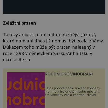
Zvláštní prsten
Takový amulet mohl mít nejrůznější „úkoly“,
které nám ani dnes již nemusí být zcela známy.
Důkazem toho může být prsten nalezený v
roce 1898 v německém Sasku-Anhaltsku v
okrese Reisa.
ROUDNICKÉ VINOBRANÍ
Letos poprvé podle nového konceptu
– přímo v historickém jádru města a
pro všechny zcela zdarma. Hlavní
program se odehraje na Karlově a
Husově náměstí. Návštěvníci se
mohou těšit na víno, burčák, pes...