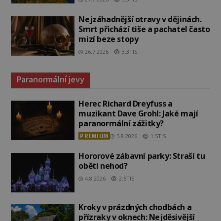
Nejzáhadnější otravy v dějinách.
Smrt přichází tiše a pachatel často
mizí beze stopy
26.7.2026
3.3TIS
Paranormální jevy
Herec Richard Dreyfuss a
muzikant Dave Grohl: Jaké mají
paranormální zážitky?
PREMIUM
5.8.2026
1.5TIS
Hororové zábavní parky: Straší tu
oběti nehod?
4.8.2026
2.6TIS
Kroky v prázdných chodbách a
přízraky v oknech: Nejděsivější