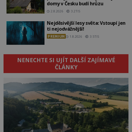
domy v Česku budí hrůzu
2.8.2026
3.2TIS
Nejděsivější lesy světa: Vstoupí jen
ti nejodvážnější!
PREMIUM
1.8.2026
3.5TIS
NENECHTE SI UJÍT DALŠÍ ZAJÍMAVÉ
ČLÁNKY