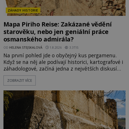
ZÁHADY HISTORIE
Mapa Piriho Reise: Zakázané vědění
starověku, nebo jen geniální práce
osmanského admirála?
OD
HELENA STEJSKALOVÁ
1.8.2026
3.3TIS
Na první pohled jde o obyčejný kus pergamenu.
Když se na něj ale podívají historici, kartografové i
záhadologové, začíná jedna z největších diskusí
moderní historie. Osmanský admirál Piri Reis roku
ZOBRAZIT VÍCE
1513 kreslí mapu světa, která překvapuje
přesností pobřeží Afriky a Jižní Ameriky. Někteří v
ní vidí důkaz ztracené civilizace nebo dokonce
znalost Antarktidy dávno před jejím objevením.
Jiní tvrdí,