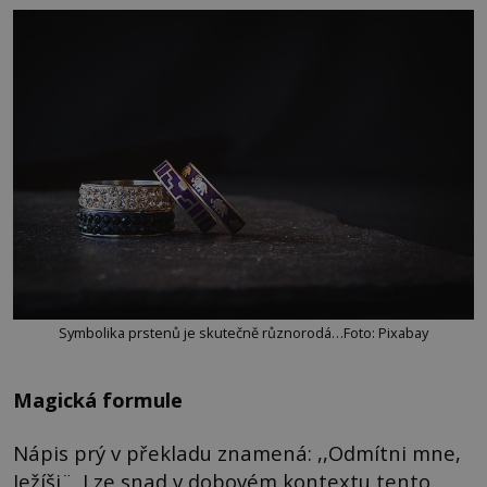
Symbolika prstenů je skutečně různorodá…Foto: Pixabay
Magická formule
Nápis prý v překladu znamená: ,,Odmítni mne,
Ježíši¨. Lze snad v dobovém kontextu tento