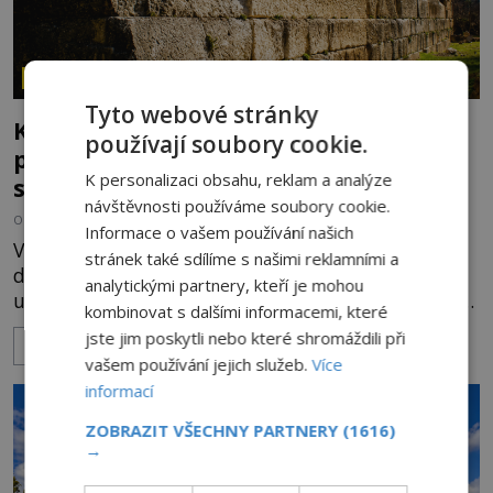
ZÁHADY HISTORIE
Tyto webové stránky
Kamenní giganti z Baalbeku: Jak se
používají soubory cookie.
podařilo přesunout bloky o hmotnosti
K personalizaci obsahu, reklam a analýze
stovek tun?
návštěvnosti používáme soubory cookie.
OD
HELENA STEJSKALOVÁ
31.7.2026
3.3TIS
Informace o vašem používání našich
V libanonském údolí Bikáa stojí místo, které
stránek také sdílíme s našimi reklamními a
dodnes vyvolává úžas i otázky. Starověký Baalbek
analytickými partnery, kteří je mohou
ukrývá základy chrámového komplexu, v nichž leží
kombinovat s dalšími informacemi, které
kameny tak obrovské, že se zdá téměř nemožné je
jste jim poskytli nebo které shromáždili při
ZOBRAZIT VÍCE
přesunout. Některé bloky váží kolem tisíce tun,
vašem používání jejich služeb.
Více
jeden z nedávno prozkoumaných kamenných
informací
kolosů dokonce odhadem až 1650 tun. Jak lidé bez
moderních strojů dokázali takové giganty vytesat,
ZOBRAZIT VŠECHNY PARTNERY
(1616)
→
dopravit a přesně u