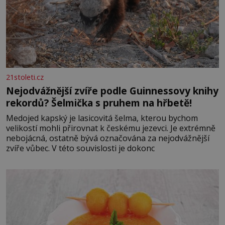
21stoleti.cz
Nejodvážnější zvíře podle Guinnessovy knihy
rekordů? Šelmička s pruhem na hřbetě!
Medojed kapský je lasicovitá šelma, kterou bychom
velikostí mohli přirovnat k českému jezevci. Je extrémně
nebojácná, ostatně bývá označována za nejodvážnější
zvíře vůbec. V této souvislosti je dokonc