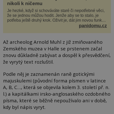
nikoli k ničemu
Je hezké, když si schováváte staré či nepotřebné věci,
že se jednou můžou hodit. Jenže aby se to stalo, je
potřeba ještě druhý krok. Oživit je, dát jim novou funkci
a obvykle jim také dopřát zkrášlova...
panidomu.cz
Až archeolog Arnold Muhl z již zmiňovaného
Zemského muzea v Halle se prstenem začal
znovu důkladně zabývat a dospěl k přesvědčení,
že vyrytý text rozluštil.
Podle něj je zaznamenán raně gotickými
majuskulemi (původní forma písmen v latince
A, B, C…, která se objevila kolem 3. století př. n.
l.) a kapitálkami irsko-anglosaského ozdobného
písma, které se běžně nepoužívalo ani v době,
kdy byl nápis vyryt.