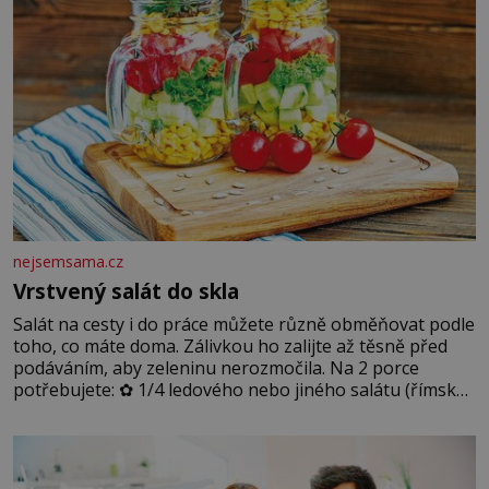
nejsemsama.cz
Vrstvený salát do skla
Salát na cesty i do práce můžete různě obměňovat podle
toho, co máte doma. Zálivkou ho zalijte až těsně před
podáváním, aby zeleninu nerozmočila. Na 2 porce
potřebujete: ✿ 1/4 ledového nebo jiného salátu (římský
salát, polníček…) ✿ 1 malá konzerva kukuřice ✿ ½
okurky ✿ 2 rajčata Zálivka: ✿ 4 lžíce olivového oleje ✿ 1
lžíci citronové šťávy ✿ ½ stroužku