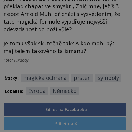
překlad chápat ve smyslu: ,,Znič mne, Ježíši“,
neboť Arnold Muhl přichází s vysvětlením, že
tato magická formule vyjadřuje nejvyšší
odevzdanost do boží vůle?
Je tomu však skutečně tak? A kdo mohl být
majitelem takového talismanu?
Foto: Pixabay
magická ochrana
prsten
symboly
Štítky:
Evropa
Německo
Lokalita:
Sdílet na Facebooku
Sdílet na X