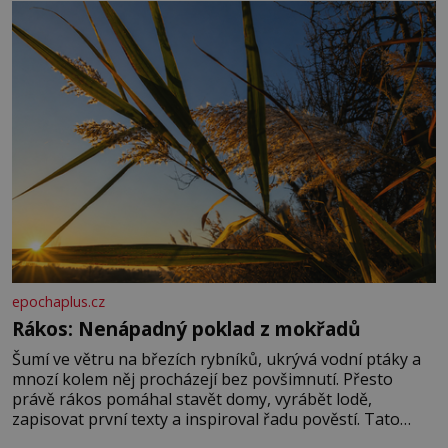
správné hospodaření
epochaplus.cz
Rákos: Nenápadný poklad z mokřadů
Šumí ve větru na březích rybníků, ukrývá vodní ptáky a
mnozí kolem něj procházejí bez povšimnutí. Přesto
právě rákos pomáhal stavět domy, vyrábět lodě,
zapisovat první texty a inspiroval řadu pověstí. Tato
skromná, ale užitečná rostlina provází člověka už tisíce