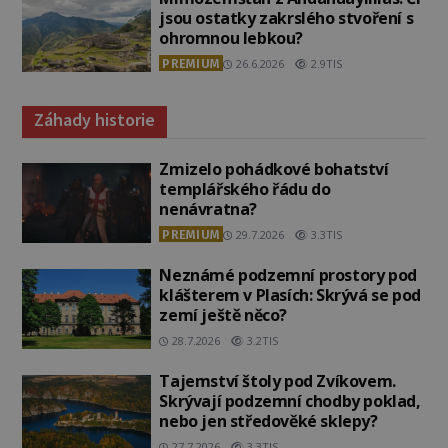
jsou ostatky zakrslého stvoření s
ohromnou lebkou?
PREMIUM
26.6.2026
2.9TIS
Záhady historie
Zmizelo pohádkové bohatství
templářského řádu do
nenávratna?
PREMIUM
29.7.2026
3.3TIS
Neznámé podzemní prostory pod
klášterem v Plasích: Skrývá se pod
zemí ještě něco?
28.7.2026
3.2TIS
Tajemství štoly pod Zvíkovem.
Skrývají podzemní chodby poklad,
nebo jen středověké sklepy?
27.7.2026
3.3TIS