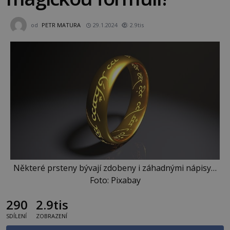
od
PETR MATURA
29.1.2024
2.9tis
Některé prsteny bývají zdobeny i záhadnými nápisy…
Foto: Pixabay
290
2.9tis
SDÍLENÍ
ZOBRAZENÍ