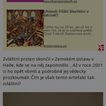
epochanacestach.cz
Utonuli říšští šlechtici v
latríně?
Táhne mu na 20 let, ale už lze o
něm říct, že je to ostřílený politik.
Císař Fridrich Barbarossa proto
posílá svého syna a dědice Jindřicha
VI. do Erfurtu, aby se stal
prostředníkem při řešení sporu m...
historyplus.cz
Zvláštní prsten skončil v Zemském ústavu v
Halle, kde se na něj zapomnělo… Až v roce 2001
si ho opět všimli a podrobně jej vědecky
prozkoumali. Čím je však tento artefakt tak
zvláštní?