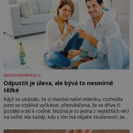
skutecnepribehy.cz
Odpustit je úleva, ale bývá to nesmírně
těžké
Když se ukázalo, že si manžel našel milenku, rozhodla
jsem se trpělivě vyčkávat, přesvědčena, že se dříve či
později vrátí k rodině. Možná je to jedna z nejtěžších věcí
na světě. Ale každý, kdo s tím má nějaké zkušenosti, se
zapřísahá, že pokud odpustíte, znatelně se vám uleví.
Když se ke mně doneslo, že si manžel pořídil milenku,