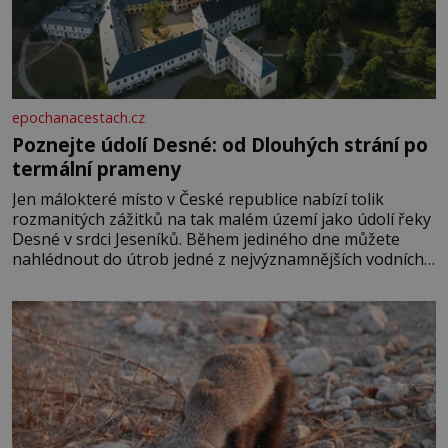
epochanacestach.cz
Poznejte údolí Desné: od Dlouhých strání po
termální prameny
Jen málokteré místo v České republice nabízí tolik
rozmanitých zážitků na tak malém území jako údolí řeky
Desné v srdci Jeseníků. Během jediného dne můžete
nahlédnout do útrob jedné z nejvýznamnějších vodních
elektráren v Evropě, vydat se na horské hřebeny, projet
se na koloběžce a den zakončit poznáváním památek ve
Velkých Losinách nebo v termálním