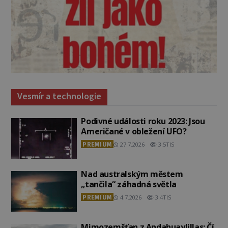
Vesmír a technologie
Podivné události roku 2023: Jsou
Američané v obležení UFO?
PREMIUM
27.7.2026
3.5TIS
Nad australským městem
„tančila“ záhadná světla
PREMIUM
4.7.2026
3.4TIS
Mimozemšťan z Andahuaylillas: Čí