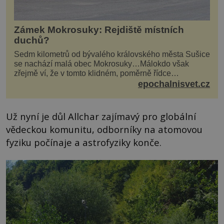
Zámek Mokrosuky: Rejdiště místních
duchů?
Sedm kilometrů od bývalého královského města Sušice
se nachází malá obec Mokrosuky…Málokdo však
zřejmě ví, že v tomto klidném, poměrně řídce
navštěvovaném koutu vesnické Šumavy se nachází
epochalnisvet.cz
několi...
Už nyní je důl Allchar zajímavý pro globální
vědeckou komunitu, odborníky na atomovou
fyziku počínaje a astrofyziky konče.