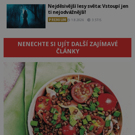
Nejděsivější lesy světa: Vstoupí jen
ti nejodvážnější!
PREMIUM
1.8.2026
3.5TIS
NENECHTE SI UJÍT DALŠÍ ZAJÍMAVÉ
ČLÁNKY