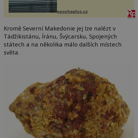
následky nebo bohužel i ztrátou
života. Dnes nepochopiteln...
epochaplus.cz
Kromě Severní Makedonie jej lze nalézt v
Tádžikistánu, Íránu, Švýcarsku, Spojených
státech a na několika málo dalších místech
světa.