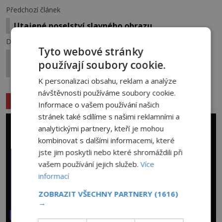
Předchozí článek
Utajené poselství slavného obrazu
Další článek
Tyto webové stránky
Záhadné zmizení amerického novináře během
používají soubory cookie.
mexické revoluce
K personalizaci obsahu, reklam a analýze
návštěvnosti používáme soubory cookie.
Související články
Informace o vašem používání našich
stránek také sdílíme s našimi reklamními a
analytickými partnery, kteří je mohou
kombinovat s dalšími informacemi, které
jste jim poskytli nebo které shromáždili při
vašem používání jejich služeb.
Více
informací
ZOBRAZIT VŠECHNY PARTNERY
(1616)
→
VESMÍR A TECHNOLOGIE