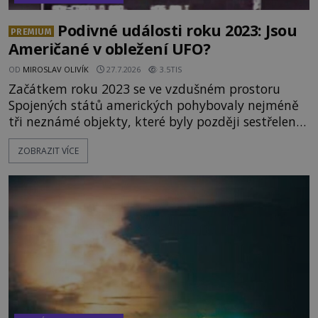
Podivné události roku 2023: Jsou
PREMIUM
Američané v obležení UFO?
OD
MIROSLAV OLIVÍK
27.7.2026
3.5TIS
Začátkem roku 2023 se ve vzdušném prostoru
Spojených států amerických pohybovaly nejméně
tři neznámé objekty, které byly později sestřeleny.
Do dnešních dnů nebyly trosky těchto létajících
ZOBRAZIT VÍCE
těles objeveny. Je možné, že šlo o nějaké nové
armádní výzkumné technologie? Nebo snad byly
mimozemského původu? Dne 4. února roku 2023
vydává