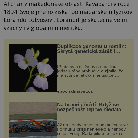
Allchar v makedonské oblasti Kavadarci v roce
1894. Svoje jméno získal po maďarském fyzikovi
Lorándu Eötvösovi. Lorandit je skutečně velmi
vzácný i v globálním měřítku.
Duplikace genomu u rostlin:
Skrytá genetická zátěž i
evoluční výhoda
Představte si, že by se rostlina
jednou ráno probudila a zjistila, že
má svůj genetický manuál celý
dvakrát. Přesně to se občas v
přírodě stane – a podle nového
výzkumu to může být pro druhy
epochalnisvet.cz
vstupenka...
Na hraně přežití. Když se
bezpečnost teprve hledala
Až do nedávna se na bezpečnost ve
Formuli 1 příliš nehledělo a nehody
se jen vršily. Řada pilotů to poznala
na vlastní kůži, často s trvalými