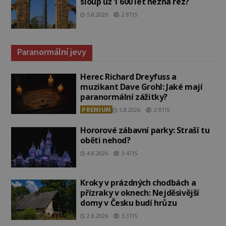
sloup už 1 600 let nezná rez?
5.8.2026
2.8TIS
Paranormální jevy
Herec Richard Dreyfuss a
muzikant Dave Grohl: Jaké mají
paranormální zážitky?
PREMIUM
5.8.2026
2.9TIS
Hororové zábavní parky: Straší tu
oběti nehod?
4.8.2026
3.4TIS
Kroky v prázdných chodbách a
přízraky v oknech: Nejděsivější
domy v Česku budí hrůzu
2.8.2026
3.3TIS