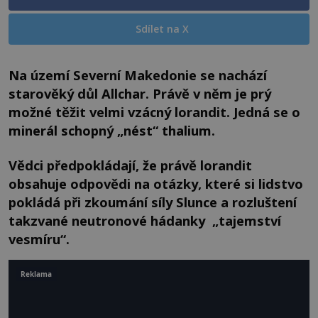
Sdílet na X
Na území Severní Makedonie se nachází
starověký důl Allchar. Právě v něm je prý
možné těžit velmi vzácný lorandit. Jedná se o
minerál schopný „nést“ thalium.
Vědci předpokládají, že právě lorandit
obsahuje odpovědi na otázky, které si lidstvo
pokládá při zkoumání síly Slunce a rozluštení
takzvané neutronové hádanky „tajemství
vesmíru“.
Reklama