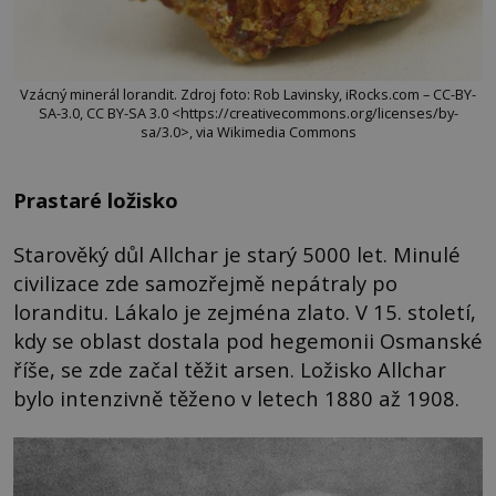
Vzácný minerál lorandit. Zdroj foto: Rob Lavinsky, iRocks.com – CC-BY-
SA-3.0, CC BY-SA 3.0 <https://creativecommons.org/licenses/by-
sa/3.0>, via Wikimedia Commons
Prastaré ložisko
Starověký důl Allchar je starý 5000 let. Minulé
civilizace zde samozřejmě nepátraly po
loranditu. Lákalo je zejména zlato. V 15. století,
kdy se oblast dostala pod hegemonii Osmanské
říše, se zde začal těžit arsen. Ložisko Allchar
bylo intenzivně těženo v letech 1880 až 1908.