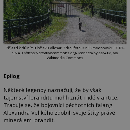
Příjezd k důlnímu ložisku Allchar. Zdroj foto: Kiril Simeonovski, CC BY-
SA 4.0 <https://creativecommons.org/licenses/by-sa/4.0>, via
Wikimedia Commons
Epilog
Některé legendy naznačují, že by však
tajemství loranditu mohli znát i lidé v antice.
Traduje se, že bojovníci pěchotních falang
Alexandra Velikého zdobili svoje štíty právě
minerálem lorandit.