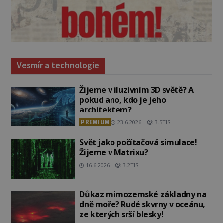
Vesmír a technologie
Žijeme v iluzivním 3D světě? A
pokud ano, kdo je jeho
architektem?
PREMIUM
23.6.2026
3.5TIS
Svět jako počítačová simulace!
Žijeme v Matrixu?
16.6.2026
3.2TIS
Důkaz mimozemské základny na
dně moře? Rudé skvrny v oceánu,
ze kterých srší blesky!