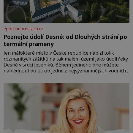
epochanacestach.cz
Poznejte údolí Desné: od Dlouhých strání po
termální prameny
Jen málokteré místo v České republice nabízí tolik
rozmanitých zážitků na tak malém území jako údolí řeky
Desné v srdci Jeseníků. Během jediného dne můžete
nahlédnout do útrob jedné z nejvýznamnějších vodních
elektráren v Evropě, vydat se na horské hřebeny, projet
se na koloběžce a den zakončit poznáváním památek ve
Velkých Losinách nebo v termálním