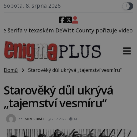
Sobota, 8. srpna 2026
DeWitt County pořizuje video, na kterém před jeho 
Domů
Starověký důl ukrývá „tajemství vesmíru“
Starověký důl ukrývá
„tajemství vesmíru“
od
MIREK BRÁT
25.2.2022
416