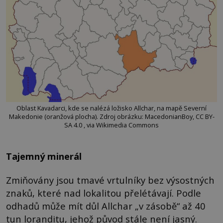
Oblast Kavadarci, kde se nalézá ložisko Allchar, na mapě Severní
Makedonie (oranžová plocha). Zdroj obrázku: MacedonianBoy, CC BY-
SA 4.0 , via Wikimedia Commons
Tajemný minerál
Zmiňovány jsou tmavé vrtulníky bez výsostných
znaků, které nad lokalitou přelétávají. Podle
odhadů může mít důl Allchar „v zásobě“ až 40
tun loranditu, jehož původ stále není jasný.