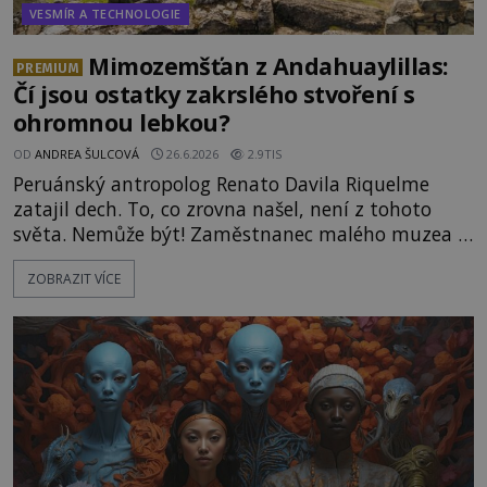
VESMÍR A TECHNOLOGIE
Mimozemšťan z Andahuaylillas:
PREMIUM
Čí jsou ostatky zakrslého stvoření s
ohromnou lebkou?
OD
ANDREA ŠULCOVÁ
26.6.2026
2.9TIS
Peruánský antropolog Renato Davila Riquelme
zatajil dech. To, co zrovna našel, není z tohoto
světa. Nemůže být! Zaměstnanec malého muzea v
peruánském městečku Andahuaylillas nedaleko
ZOBRAZIT VÍCE
legendárního Cuzca pomalu sestupuje z posvátné
hory Apu a přemýšlí, jak s touto zprávou naloží.
Právě nalezl ostatky dvou mimozemšťanů! Vědci
nad nálezem kroutí hlavou. Už na