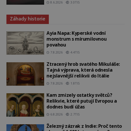
8.6.2026
3.0TIS
Záhady historie
Ayia Napa: Kyperské vodní
monstrum s mírumilovnou
povahou
7.8.2026
4.4TIS
Ztracený hrob svatého Mikuláše:
Tajná výprava, která odnesla
nejslavnější relikvii do Itálie
7.8.2026
1.8TIS
Kam zmizely ostatky světců?
Relikvie, které putují Evropou a
dodnes budí úžas
6.8.2026
2.7TIS
Železný zázrak z Indie: Proč tento