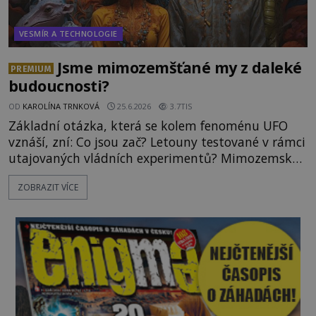
VESMÍR A TECHNOLOGIE
Jsme mimozemšťané my z daleké
PREMIUM
budoucnosti?
OD
KAROLÍNA TRNKOVÁ
25.6.2026
3.7TIS
Základní otázka, která se kolem fenoménu UFO
vznáší, zní: Co jsou zač? Letouny testované v rámci
utajovaných vládních experimentů? Mimozemské
vesmírné lodě plnící na Zemi nám neznámý úkol?
ZOBRAZIT VÍCE
Skokani mezi dimenzemi, putující po mostech
skrze reality do paralelních světů? O všech těchto
možnostech již desítky let vzrušeně diskutují
vědci, ufologo