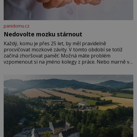
panidomu.cz
Nedovolte mozku stárnout
Každý, komu je přes 25 let, by měl pravidelně
procvičovat mozkové závity. V tomto období se totiž
začíná zhoršovat paměť. Možná máte problém
vzpomenout si na jméno kolegy z práce. Nebo marně v
paměti lovíte název knížky, kterou jste nedávno přečetli.
Je to opravdu tak, s věkem jako kdyby se paměť
rozhodla stávkovat. Cvičte