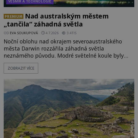
VESMÍR A TECHNOLOGIE
Nad australským městem
PREMIUM
„tančila“ záhadná světla
OD
EVA SOUKUPOVÁ
4.7.2026
3.4TIS
Noční oblohu nad okrajem severoaustralského
města Darwin rozzářila záhadná světla
neznámého původu. Modré světelné koule byly
viditelné nejméně dvacet minut, během nichž se
ZOBRAZIT VÍCE
opakovaně objevovaly a zase mizely. Svědek, který
úkaz zachytil na mobilní telefon, se domnívá, že
mohlo jít o návštěvu ze světa duchů. Záhadný
záznam okamžitě rozpoutal deb