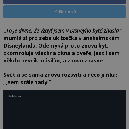
Sdílet na X
„
To je divné, že vždyť jsem v Disneyho bytě zhasla,“
mumlá si pro sebe uklízečka v anaheimském
Disneylandu. Odemyká proto znovu byt,
zkontroluje všechna okna a dveře, jestli sem
někdo nevnikl násilím, a znovu zhasne.
Světla se sama znovu rozsvítí a něco ji říká:
„Jsem stále tady!“
Reklama