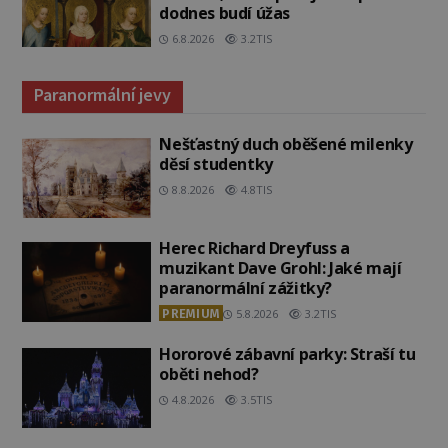
dodnes budí úžas
6.8.2026
3.2TIS
Paranormální jevy
Nešťastný duch oběšené milenky
děsí studentky
8.8.2026
4.8TIS
Herec Richard Dreyfuss a
muzikant Dave Grohl: Jaké mají
paranormální zážitky?
PREMIUM
5.8.2026
3.2TIS
Hororové zábavní parky: Straší tu
oběti nehod?
4.8.2026
3.5TIS