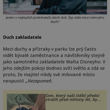
Jeden z nejlepších podnikatelů všech dob. Žije stále mezi námi jeho
duch?
Duch zakladatele
Mezi duchy a přízraky v parku lze prý často
vidět bývalé zaměstnance a návštěvníky stejně
jako samotného zakladatele Walta Disneyho. V
jeho zdejším pokoji dodnes svítí světlo a zdá se
proto, že majitel nikdy své milované místo
neopustil.
„Nezapomeň.
Gen, který naši lidští předci
ztratili před miliony let, by
mohl pomoci s léčbou
„nemoci králů“