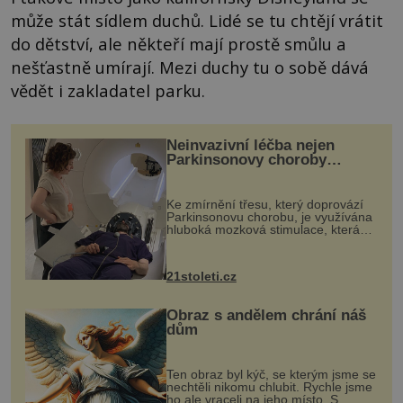
může stát sídlem duchů. Lidé se tu chtějí vrátit
do dětství, ale někteří mají prostě smůlu a
nešťastně umírají. Mezi duchy tu o sobě dává
vědět i zakladatel parku.
Neinvazivní léčba nejen
Parkinsonovy choroby
pomocí ultrazvukové
„helmy“
Ke zmírnění třesu, který doprovází
Parkinsonovu chorobu, je využívána
hluboká mozková stimulace, která
však vyžaduje vysoce invazivní
zákrok. Ultrazvuk zase není vhodný
k dostatečně přesnému zacílení ...
21stoleti.cz
Obraz s andělem chrání náš
dům
Ten obraz byl kýč, se kterým jsme se
nechtěli nikomu chlubit. Rychle jsme
ho ale vraceli na jeho místo. S