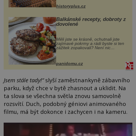
stavební plány by při ...
historyplus.cz
Balkánské recepty, dobroty z
dovolené
Měli jste se krásně, ochutnali jste
zajímavé pokrmy a rádi byste si ten
zážitek zopakovali? Není nic
snazšího. Pljeskavica (10 porcí)
Možná jste ji ochutnali na dovolené v
bývalé Jugoslávii, lze ji vi...
panidomu.cz
Jsem stále tady!“
slyší zaměstnankyně zábavního
parku, když chce v bytě zhasnout a uklidit. Na
ta slova se všechna světla znovu samovolně
rozsvítí. Duch, podobný géniovi animovaného
filmu, má být dokonce i zachycen i na kameru.