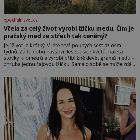
epochalnisvet.cz
Včela za celý život vyrobí lžičku medu. Čím je
pražský med ze střech tak ceněný?
Její život je krátký. V létě trvá pouhých šest až osm
týdnů. Za tu dobu navštíví desetitisíce květů, nalétá
stovky kilometrů a vyrobí přibližně devět gramů medu –
zhruba jednu čajovou lžičku. Sama o sobě se může zdát
bezvýznamná. Teprve když se spojí s dalšími desítkami
tisíc příslušnic svého včelstva, vznikne jeden z
nejdokonalejších organismů