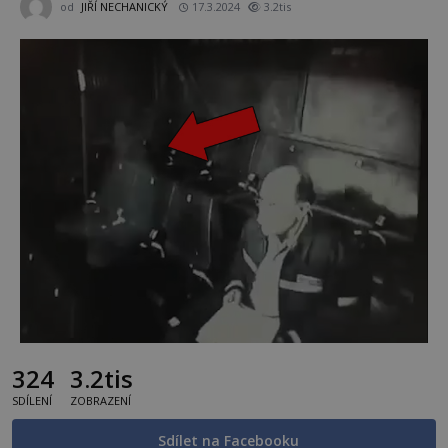
od
JIŘÍ NECHANICKÝ
17.3.2024
3.2tis
324
3.2tis
SDÍLENÍ
ZOBRAZENÍ
Sdílet na Facebooku