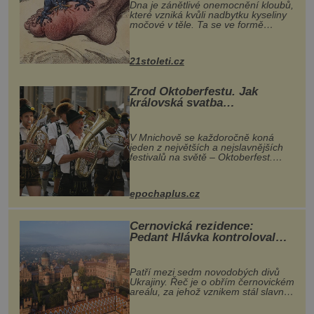
Dna je zánětlivé onemocnění kloubů,
které vzniká kvůli nadbytku kyseliny
močové v těle. Ta se ve formě
krystalků ukládá v blízkosti kloubů,
nejčastěji přitom postihuje palce na
nohou, a způsobuje bole...
21stoleti.cz
Zrod Oktoberfestu. Jak
královská svatba
odstartovala největší pivní
festival světa
V Mnichově se každoročně koná
jeden z největších a nejslavnějších
festivalů na světě – Oktoberfest.
Každý rok přiláká miliony
návštěvníků, kteří si vychutnávají
pivo, tradiční jídlo a bavorskou
epochaplus.cz
kultur...
Černovická rezidence:
Pedant Hlávka kontroloval
každou cihlu
Patří mezi sedm novodobých divů
Ukrajiny. Řeč je o obřím černovickém
areálu, za jehož vznikem stál slavný
český architekt Josef Hlávka. Ten si
na něm dal mimořádně záležet. Jeho