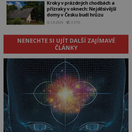
Kroky v prázdných chodbách a
přízraky v oknech: Nejděsivější
domy v Česku budí hrůzu
2.8.2026
3.3TIS
NENECHTE SI UJÍT DALŠÍ ZAJÍMAVÉ
ČLÁNKY