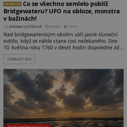
Co se všechno semlelo poblíž
PREMIUM
Bridgewateru? UFO na obloze, monstra
v bažinách!
OD
ADRIANA VOJTÍŠKOVÁ
8.8.2026
1.9TIS
Nad bridgewaterským okolím září jasné sluneční
světlo, když se náhle stane cosi nečekaného. Dne
10. května roku 1760 v deset hodin dopoledne zde
dojde k vůbec prvnímu historicky doloženému
ZOBRAZIT VÍCE
přeletu UFO. Podle záznamů vyzařuje takové
světlo, že vypadá jako „koule hořícího ohně“. Jde
jen o nějaký optický klam, nebo se zde skutečně
právě vznáší mimozemská loď
NEOBJASNĚNÉ UDÁLOSTI