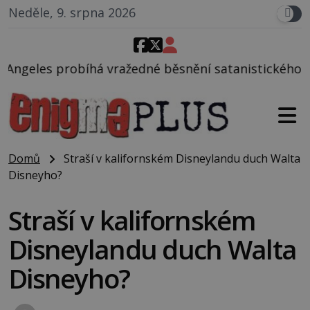
Neděle, 9. srpna 2026
ažedné běsnění satanistického gangu vedeného Char
Domů
Straší v kalifornském Disneylandu duch Walta
Disneyho?
Straší v kalifornském
Disneylandu duch Walta
Disneyho?