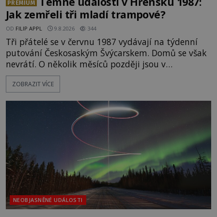
Temné události v Hřensku 1987:
PREMIUM
Jak zemřeli tři mladí trampové?
OD
FILIP APPL
9.8.2026
344
Tři přátelé se v červnu 1987 vydávají na týdenní
putování Českosaským Švýcarskem. Domů se však
nevrátí. O několik měsíců později jsou v
nepřístupných skalách u Hřenska nalezeny jejich
ZOBRAZIT VÍCE
kostry – a s nimi stopy, které se jen obtížně slučují
s nešťastnou náhodou. Zabil mladé trampy
přírodní živel, neznámý útočník, nebo někdo, koho
tehdejší režim nechtěl odhalit? [gallery
ids="171131,171132,1711
NEOBJASNĚNÉ UDÁLOSTI