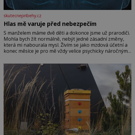
skutecnepribehy.cz
Hlas mě varuje před nebezpečím
S manželem máme dvě děti a dokonce jsme už prarodiči.
Mohla bych žít normálně, nebýt jedné zásadní změny,
která mi nabourala mysl. Živím se jako mzdová účetní a
konec měsíce je pro mě vždy velice psychicky náročným
obdobím. Od té chvíle, co máme vnoučata, mi dcera čím
dál častěji volá o pomoc, co se hlídání týče. Dalo by se