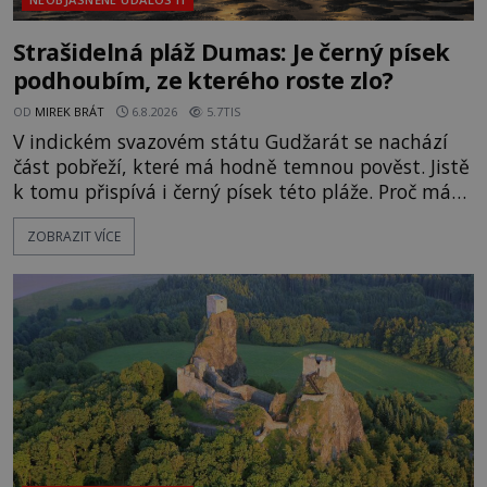
Strašidelná pláž Dumas: Je černý písek
podhoubím, ze kterého roste zlo?
OD
MIREK BRÁT
6.8.2026
5.7TIS
V indickém svazovém státu Gudžarát se nachází
část pobřeží, které má hodně temnou pověst. Jistě
k tomu přispívá i černý písek této pláže. Proč má
pláž takové netypické zbarvení? Nakolik jsou
ZOBRAZIT VÍCE
pravdivé historky, že zde došlo k nevysvětlitelným
zmizením turistů? Ti, kteří se nebojí, nás mohou
následovat. Vstupujeme na pláž Dumas ve městě
Surat. Gu