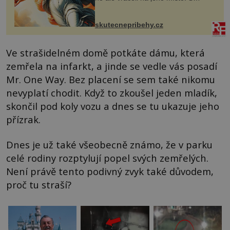
manželem Vaškem jsme si pořídili
chaloupku, takový domek na severu
Čech, kde jsme si naplánova...
skutecnepribehy.cz
Ve strašidelném domě potkáte dámu, která
zemřela na infarkt, a jinde se vedle vás posadí
Mr. One Way. Bez placení se sem také nikomu
nevyplatí chodit. Když to zkoušel jeden mladík,
skončil pod koly vozu a dnes se tu ukazuje jeho
přízrak.
Dnes je už také všeobecně známo, že v parku
celé rodiny rozptylují popel svých zemřelých.
Není právě tento podivný zvyk také důvodem,
proč tu straší?