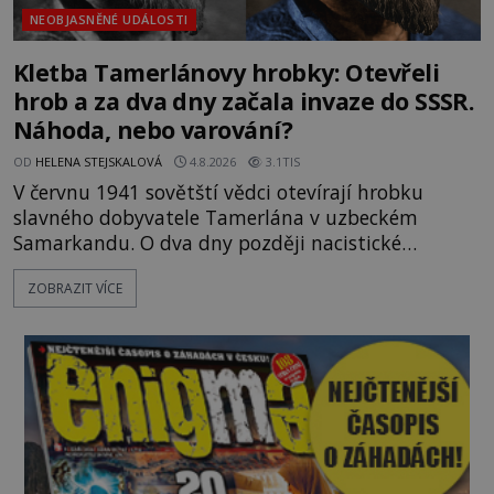
NEOBJASNĚNÉ UDÁLOSTI
Kletba Tamerlánovy hrobky: Otevřeli
hrob a za dva dny začala invaze do SSSR.
Náhoda, nebo varování?
OD
HELENA STEJSKALOVÁ
4.8.2026
3.1TIS
V červnu 1941 sovětští vědci otevírají hrobku
slavného dobyvatele Tamerlána v uzbeckém
Samarkandu. O dva dny později nacistické
Německo zahajuje operaci Barbarossa a napadá
ZOBRAZIT VÍCE
Sovětský svaz. Shoda dat je natolik zarážející, že se
rodí jedna z nejslavnějších „kleteb“ 20. století. Je
na legendě něco pravdy, nebo jde jen o fascinující
souhru okolností? Když antropolog Michail
Gerasimov (1907-1970) a