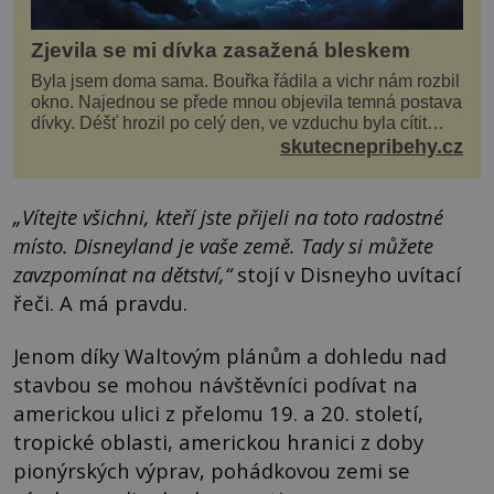
Zjevila se mi dívka zasažená bleskem
Byla jsem doma sama. Bouřka řádila a vichr nám rozbil
okno. Najednou se přede mnou objevila temná postava
dívky. Déšť hrozil po celý den, ve vzduchu byla cítit
bouřka. Do topolů před domem se opřel ví...
skutecnepribehy.cz
„Vítejte všichni, kteří jste přijeli na toto radostné
místo. Disneyland je vaše země. Tady si můžete
zavzpomínat na dětství,“
stojí v Disneyho uvítací
řeči. A má pravdu.
Jenom díky Waltovým plánům a dohledu nad
stavbou se mohou návštěvníci podívat na
americkou ulici z přelomu 19. a 20. století,
tropické oblasti, americkou hranici z doby
pionýrských výprav, pohádkovou zemi se