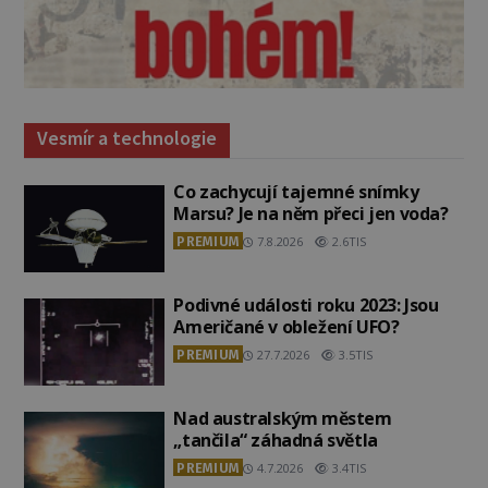
Vesmír a technologie
Co zachycují tajemné snímky
Marsu? Je na něm přeci jen voda?
PREMIUM
7.8.2026
2.6TIS
Podivné události roku 2023: Jsou
Američané v obležení UFO?
PREMIUM
27.7.2026
3.5TIS
Nad australským městem
„tančila“ záhadná světla
PREMIUM
4.7.2026
3.4TIS