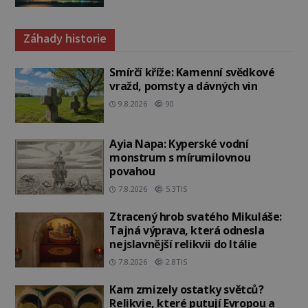
Záhady historie
Smírčí kříže: Kamenní svědkové
vražd, pomsty a dávných vin
9.8.2026
90
Ayia Napa: Kyperské vodní
monstrum s mírumilovnou
povahou
7.8.2026
5.3TIS
Ztracený hrob svatého Mikuláše:
Tajná výprava, která odnesla
nejslavnější relikvii do Itálie
7.8.2026
2.8TIS
Kam zmizely ostatky světců?
Relikvie, které putují Evropou a