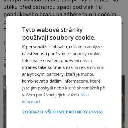
útěku před ostrahou spadl pod vlak. I u
pohádkového hradu na záběrech při nočním
ohňostroji můžeme vidět zvláštní postavu celou
z mlhoviny.
Tyto webové stránky
používají soubory cookie.
I když těmto zjevením řada skeptiků nevěří,
K personalizaci obsahu, reklam a analýze
určitě nelze zpochybnit nešťastná úmrtí v
návštěvnosti používáme soubory cookie.
celém areálu a zvláštní úkazy na fotografiích a
Informace o vašem používání našich
kamerách.
stránek také sdílíme s našimi reklamními a
analytickými partnery, kteří je mohou
kombinovat s dalšími informacemi, které
jste jim poskytli nebo které shromáždili při
vašem používání jejich služeb.
Více
informací
ZOBRAZIT VŠECHNY PARTNERY
(1616)
→