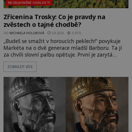
NEOBJASNĚNÉ UDÁLOSTI
Zřícenina Trosky: Co je pravdy na
zvěstech o tajné chodbě?
OD
MICHAELA HOLUBOVÁ
5.8.2026
3.4TIS
„Budeš se smažit v horoucích peklech!“ povykuje
Markéta na o dvě generace mladší Barboru. Ta jí
za chvíli slovní palbu opětuje. První je zarytá
katolička, druhá přesvědčená kališnice. A každá z
ZOBRAZIT VÍCE
nich se usídlí na jedné z věží slavného hradu
Trosky. Šlechtic Ota IV. z Bergova (1399–1452) patří
mezi vůdce protihusitského boje. Za manželku má
skutečně jistou