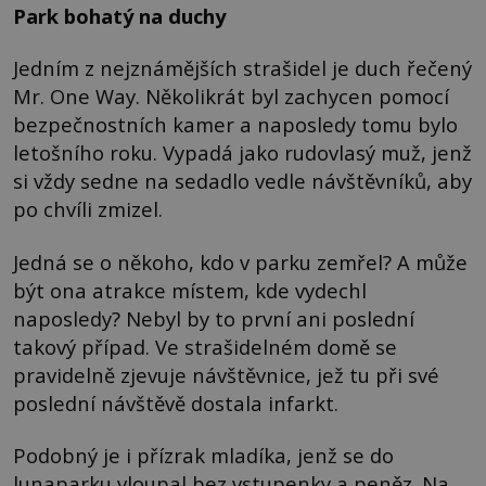
Park bohatý na duchy
Jedním z nejznámějších strašidel je duch řečený
Mr. One Way. Několikrát byl zachycen pomocí
bezpečnostních kamer a naposledy tomu bylo
letošního roku. Vypadá jako rudovlasý muž, jenž
si vždy sedne na sedadlo vedle návštěvníků, aby
po chvíli zmizel.
Jedná se o někoho, kdo v parku zemřel? A může
být ona atrakce místem, kde vydechl
naposledy? Nebyl by to první ani poslední
takový případ. Ve strašidelném domě se
pravidelně zjevuje návštěvnice, jež tu při své
poslední návštěvě dostala infarkt.
Podobný je i přízrak mladíka, jenž se do
lunaparku vloupal bez vstupenky a peněz. Na