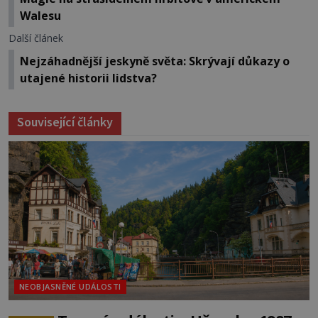
Walesu
Další článek
Nejzáhadnější jeskyně světa: Skrývají důkazy o
utajené historii lidstva?
Související články
NEOBJASNĚNÉ UDÁLOSTI