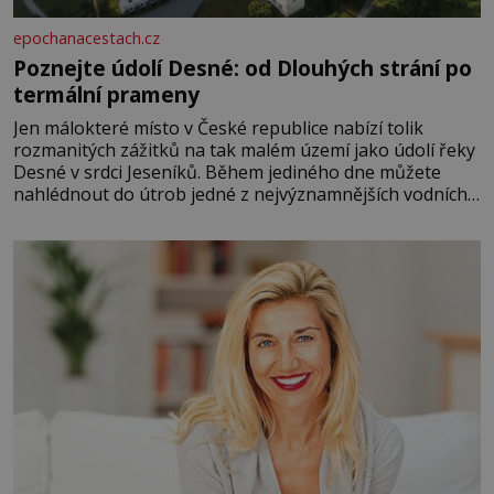
epochanacestach.cz
Poznejte údolí Desné: od Dlouhých strání po
termální prameny
Jen málokteré místo v České republice nabízí tolik
rozmanitých zážitků na tak malém území jako údolí řeky
Desné v srdci Jeseníků. Během jediného dne můžete
nahlédnout do útrob jedné z nejvýznamnějších vodních
elektráren v Evropě, vydat se na horské hřebeny, projet
se na koloběžce a den zakončit poznáváním památek ve
Velkých Losinách nebo v termálním