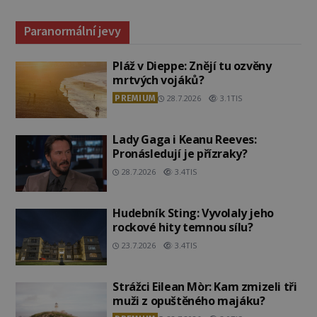
Paranormální jevy
Pláž v Dieppe: Znějí tu ozvěny
mrtvých vojáků?
PREMIUM
28.7.2026
3.1TIS
Lady Gaga i Keanu Reeves:
Pronásledují je přízraky?
28.7.2026
3.4TIS
Hudebník Sting: Vyvolaly jeho
rockové hity temnou sílu?
23.7.2026
3.4TIS
Strážci Eilean Mòr: Kam zmizeli tři
muži z opuštěného majáku?