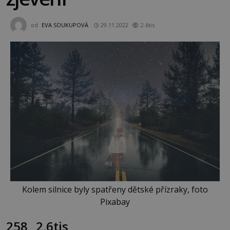
od
EVA SOUKUPOVÁ
29.11.2022
2.6tis
Kolem silnice byly spatřeny dětské přízraky, foto
Pixabay
258
2.6tis