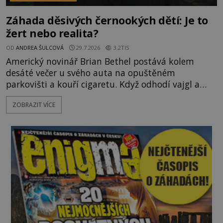
Záhada děsivých černookých dětí: Je to
žert nebo realita?
OD
ANDREA ŠULCOVÁ
29.7.2026
3.2TIS
Americký novinář Brian Bethel postává kolem
desáté večer u svého auta na opuštěném
parkovišti a kouří cigaretu. Když odhodí vajgl a
chystá se nastoupit do auta, přijdou k němu dva
ZOBRAZIT VÍCE
mladí chlapci, kterým může být okolo 14 let.
„Pane, byl byste tak laskav a svezl nás domů? Je to
pouhých několik minut od tohoto parkoviště,“
zeptá se suverénně jeden z nich. P