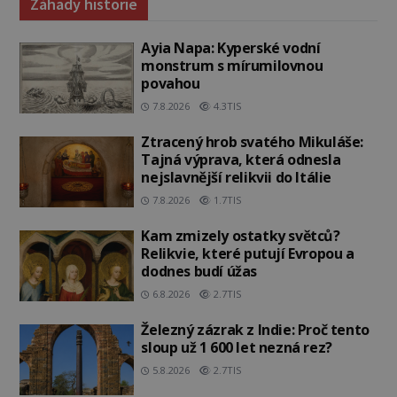
Záhady historie
Ayia Napa: Kyperské vodní
monstrum s mírumilovnou
povahou
7.8.2026
4.3TIS
Ztracený hrob svatého Mikuláše:
Tajná výprava, která odnesla
nejslavnější relikvii do Itálie
7.8.2026
1.7TIS
Kam zmizely ostatky světců?
Relikvie, které putují Evropou a
dodnes budí úžas
6.8.2026
2.7TIS
Železný zázrak z Indie: Proč tento
sloup už 1 600 let nezná rez?
5.8.2026
2.7TIS