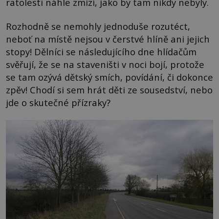
ratolesti náhle zmizí, jako by tam nikdy nebyly.
Rozhodně se nemohly jednoduše rozutéct,
neboť na místě nejsou v čerstvé hlíně ani jejich
stopy! Dělníci se následujícího dne hlídačům
svěřují, že se na staveništi v noci bojí, protože
se tam ozývá dětský smích, povídání, či dokonce
zpěv! Chodí si sem hrát děti ze sousedství, nebo
jde o skutečné přízraky?