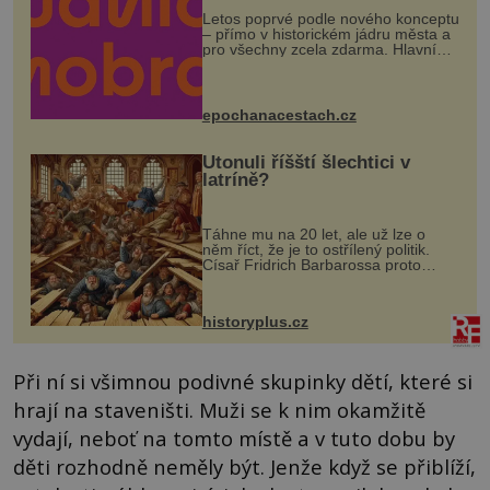
Letos poprvé podle nového konceptu
– přímo v historickém jádru města a
pro všechny zcela zdarma. Hlavní
program se odehraje na Karlově a
Husově náměstí. Návštěvníci se
mohou těšit na víno, burčák, pes...
epochanacestach.cz
Utonuli říšští šlechtici v
latríně?
Táhne mu na 20 let, ale už lze o
něm říct, že je to ostřílený politik.
Císař Fridrich Barbarossa proto
posílá svého syna a dědice Jindřicha
VI. do Erfurtu, aby se stal
prostředníkem při řešení sporu m...
historyplus.cz
Při ní si všimnou podivné skupinky dětí, které si
hrají na staveništi. Muži se k nim okamžitě
vydají, neboť na tomto místě a v tuto dobu by
děti rozhodně neměly být. Jenže když se přiblíží,