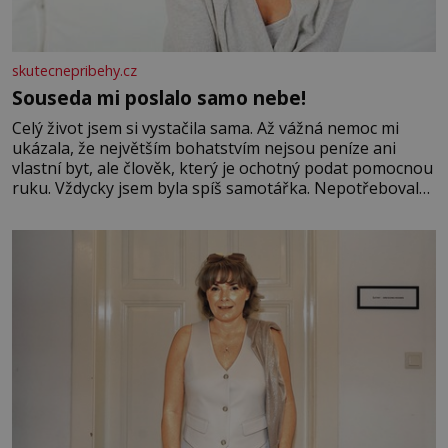
skutecnepribehy.cz
Souseda mi poslalo samo nebe!
Celý život jsem si vystačila sama. Až vážná nemoc mi
ukázala, že největším bohatstvím nejsou peníze ani
vlastní byt, ale člověk, který je ochotný podat pomocnou
ruku. Vždycky jsem byla spíš samotářka. Nepotřebovala
jsem kolem sebe partu kamarádek ani partnera. Stačily
mi knihy, práce a hlavně klid. Hned po studiích jsem
odešla z rodného města,