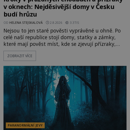
v oknech: Nejděsivější domy v Česku
budí hrůzu
OD
HELENA STEJSKALOVÁ
2.8.2026
3.3TIS
Nejsou to jen staré pověsti vyprávěné u ohně. Po
celé naší republice stojí domy, statky a zámky,
které mají pověst míst, kde se zjevují přízraky,
ozývají nevysvětlitelné zvuky nebo se dějí podivné
ZOBRAZIT VÍCE
jevy. Zatímco historici většinou hledají racionální
vysvětlení, záhadologové upozorňují, že některé
lokality vykazují nápadně podobná svědectví po
celé generace. A právě tato opakující se svědectví
ud
PARANORMÁLNÍ JEVY