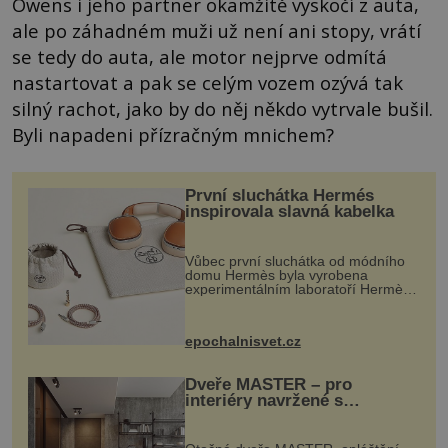
Owens i jeho partner okamžitě vyskočí z auta,
ale po záhadném muži už není ani stopy, vrátí
se tedy do auta, ale motor nejprve odmítá
nastartovat a pak se celým vozem ozývá tak
silný rachot, jako by do něj někdo vytrvale bušil.
Byli napadeni přízračným mnichem?
První sluchátka Hermés
inspirovala slavná kabelka
Vůbec první sluchátka od módního
domu Hermès byla vyrobena
experimentálním laboratoří Hermès
Ateliers Horizons. Elegantní gadget
si vyžádal dva roky vývoje a chlubí
se ručně šitou hovězí kůží a
epochalnisvet.cz
kovový...
Dveře MASTER – pro
interiéry navržené s
rozumem i vášní!