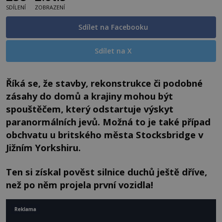
SDÍLENÍ
ZOBRAZENÍ
Sdílet na Facebooku
Sdílet na X
Říká se, že stavby, rekonstrukce či podobné
zásahy do domů a krajiny mohou být
spouštěčem, který odstartuje výskyt
paranormálních jevů. Možná to je také případ
obchvatu u britského města Stocksbridge v
Jižním Yorkshiru.
Ten si získal pověst silnice duchů ještě dříve,
než po něm projela první vozidla!
Reklama