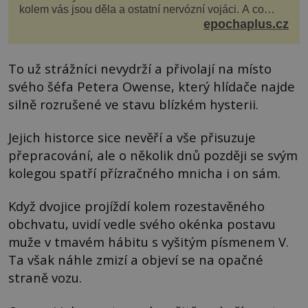
kolem vás jsou děla a ostatní nervózní vojáci. A co
děláte vy? Hrajete si… s jojem! Zdá se v...
epochaplus.cz
To už strážníci nevydrží a přivolají na místo
svého šéfa Petera Owense, který hlídače najde
silně rozrušené ve stavu blízkém hysterii.
Jejich historce sice nevěří a vše přisuzuje
přepracování, ale o několik dnů později se svým
kolegou spatří přízračného mnicha i on sám.
Když dvojice projíždí kolem rozestavěného
obchvatu, uvidí vedle svého okénka postavu
muže v tmavém hábitu s vyšitým písmenem V.
Ta však náhle zmizí a objeví se na opačné
straně vozu.