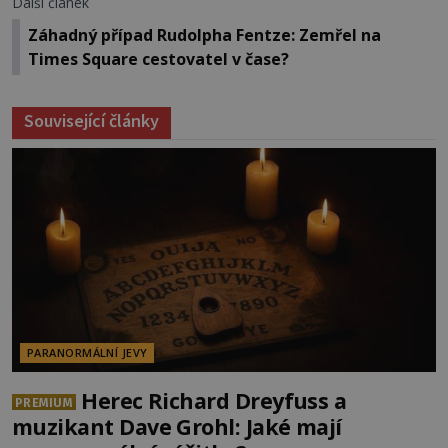
Další článek
Záhadný případ Rudolpha Fentze: Zemřel na
Times Square cestovatel v čase?
Související články
PARANORMÁLNÍ JEVY
Herec Richard Dreyfuss a
PREMIUM
muzikant Dave Grohl: Jaké mají