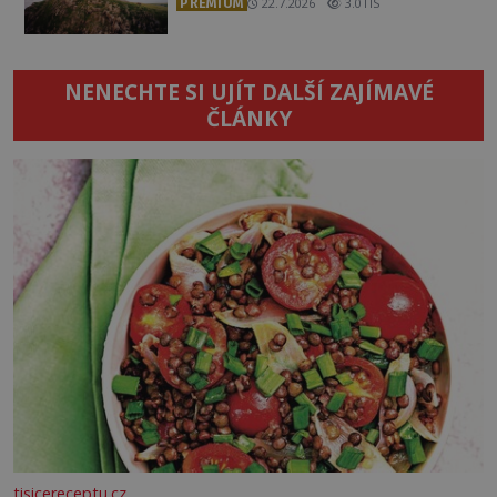
PREMIUM
22.7.2026
3.0TIS
NENECHTE SI UJÍT DALŠÍ ZAJÍMAVÉ
ČLÁNKY
tisicereceptu.cz