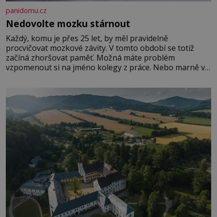
panidomu.cz
Nedovolte mozku stárnout
Každý, komu je přes 25 let, by měl pravidelně
procvičovat mozkové závity. V tomto období se totiž
začíná zhoršovat paměť. Možná máte problém
vzpomenout si na jméno kolegy z práce. Nebo marně v
paměti lovíte název knížky, kterou jste nedávno přečetli.
Je to opravdu tak, s věkem jako kdyby se paměť
rozhodla stávkovat. Cvičte