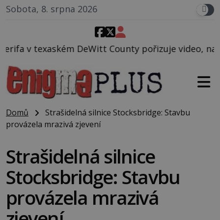
Sobota, 8. srpna 2026
itt County pořizuje video, na kterém před jeho voze
Domů
Strašidelná silnice Stocksbridge: Stavbu
provázela mrazivá zjevení
Strašidelná silnice
Stocksbridge: Stavbu
provázela mrazivá
zjevení