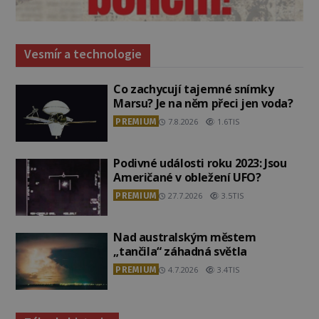
Vesmír a technologie
Co zachycují tajemné snímky
Marsu? Je na něm přeci jen voda?
PREMIUM
7.8.2026
1.6TIS
Podivné události roku 2023: Jsou
Američané v obležení UFO?
PREMIUM
27.7.2026
3.5TIS
Nad australským městem
„tančila“ záhadná světla
PREMIUM
4.7.2026
3.4TIS