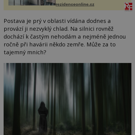
mohou jako mávnutím kouzelného
rezidenceonline.cz
proutku...
Postava je prý v oblasti vídána dodnes a
provází ji nezvyklý chlad. Na silnici rovněž
dochází k častým nehodám a nejméně jednou
ročně při havárii někdo zemře. Může za to
tajemný mnich?