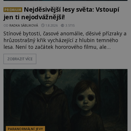
Nejděsivější lesy světa: Vstoupí
PREMIUM
jen ti nejodvážnější!
OD
RADKA SÁBLIKOVÁ
1.8.2026
3.5TIS
Stínové bytosti, časové anomálie, děsivé přízraky a
hrůzostrašný křik vycházející z hlubin temného
lesa. Není to začátek hororového filmu, ale
události, které popisují návštěvníci lesů, které jsou
ZOBRAZIT VÍCE
označovány jako nejděsivější na světě. Lidé bydlící
v jejich blízkosti se jim i za bílého dne obloukem
vyhýbají! Už jste o těchto lesích slyšeli? A odvážili
byste se je navštívit? [gallery ids="17
PARANORMÁLNÍ JEVY