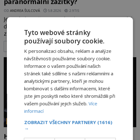
paranormální zážitky?
OD
ANDREA ŠULCOVÁ
5.8.2026
2.9TIS
Je to jízda s větrem o závod. V roce 1982 americký
drogově závislý herec Richard Dreyfuss (*1947)
Tyto webové stránky
ztratí poslední zbytky sebezáchovy a prohání se
používají soubory cookie.
po silnicích ve svém mercedesu jako utržený ze
ZOBRAZIT VÍCE
řetězu. Vše vyvrcholí katastrofou, když to Dreyfuss
K personalizaci obsahu, reklam a analýze
napálí v plné rychlosti do stromu! Policie ve vraku
návštěvnosti používáme soubory cookie.
následně nalezne schovaný kokain. Tímto
Informace o vašem používání našich
momentem se slavnému
stránek také sdílíme s našimi reklamními a
analytickými partnery, kteří je mohou
kombinovat s dalšími informacemi, které
jste jim poskytli nebo které shromáždili při
vašem používání jejich služeb.
Více
informací
PARANORMÁLNÍ JEVY
ZOBRAZIT VŠECHNY PARTNERY
(1616)
→
Hororové zábavní parky: Straší tu oběti