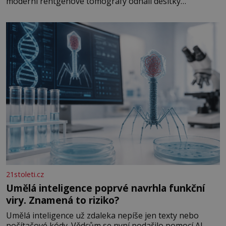
moderní rentgenové tomografy odhalí desítky
ozubených kol ukrytých uvnitř. Mechanismus z
Antikythéry je dnes považován za nejstarší známý
analogový počítač na světě. Přesto ani po více než sto
letech výzkumu
21stoleti.cz
Umělá inteligence poprvé navrhla funkční
viry. Znamená to riziko?
Umělá inteligence už zdaleka nepíše jen texty nebo
počítačové kódy. Vědcům se nyní podařilo pomocí AI