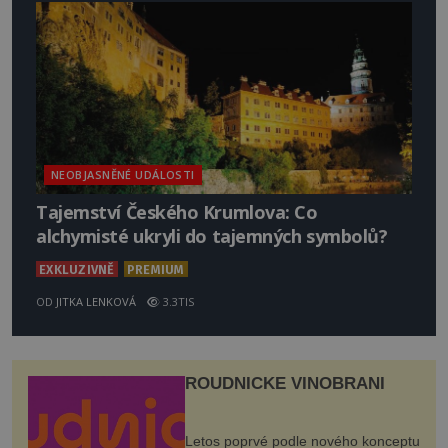
NEOBJASNĚNÉ UDÁLOSTI
Tajemství Českého Krumlova: Co
alchymisté ukryli do tajemných symbolů?
EXKLUZIVNĚ
PREMIUM
OD
JITKA LENKOVÁ
3.3TIS
ROUDNICKÉ VINOBRANÍ
Letos poprvé podle nového konceptu