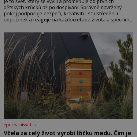
Je to svět, který se vyvíjí a proměňuje od prvních
dětských krůčků až po dospívání. Správně navržený
pokoj podporuje bezpečí, kreativitu, soustředění i
odpočinek a reaguje na každou etapu života a specifické
potřeby dítěte. Pro nejmenší je klíčová jednoduchost,
měkkost a bezpečí, proto by pokoj miminka měl působit
především klidně a útulně. Předškolní věk je
epochalnisvet.cz
Včela za celý život vyrobí lžičku medu. Čím je