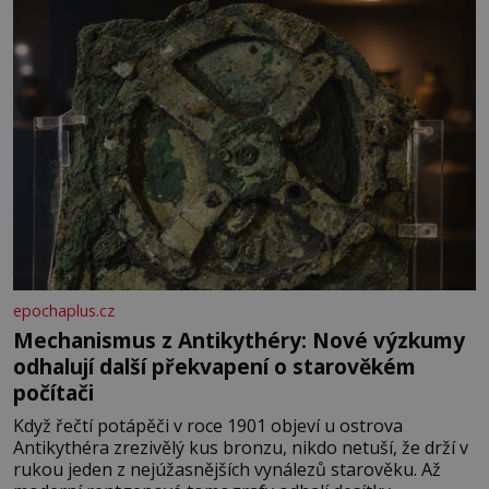
epochaplus.cz
Mechanismus z Antikythéry: Nové výzkumy
odhalují další překvapení o starověkém
počítači
Když řečtí potápěči v roce 1901 objeví u ostrova
Antikythéra zrezivělý kus bronzu, nikdo netuší, že drží v
rukou jeden z nejúžasnějších vynálezů starověku. Až