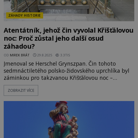
ZÁHADY HISTORIE
Atentátník, jehož čin vyvolal Křišťálovou
noc: Proč zůstal jeho další osud
záhadou?
OD
MIREK BRÁT
29.8.2025
3.3TIS
Jmenoval se Herschel Grynszpan. Čin tohoto
sedmnáctiletého polsko-židovského uprchlíka byl
záminkou pro takzvanou Křišťálovou noc –
antisemitský nacistický pogrom, který proběhl
ZOBRAZIT VÍCE
v noci z 9. na 10. listopadu 1938. Co Grynszpan
spáchal a proč je jeho osud stále zahalený
tajemstvím? Grynszpan vychází dne 7. listopadu
1938 z pařížského metra, a to