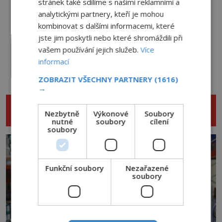
stránek také sdílíme s našimi reklamními a
4.8.2026
3.5TIS
analytickými partnery, kteří je mohou
kombinovat s dalšími informacemi, které
jste jim poskytli nebo které shromáždili při
Kroky v prázdných chodbách a
vašem používání jejich služeb.
Více
přízraky v oknech: Nejděsivější
domy v Česku budí hrůzu
informací
2.8.2026
3.3TIS
ZOBRAZIT VŠECHNY PARTNERY
(1616)
→
NENECHTE SI UJÍT DALŠÍ ZAJÍMAVÉ
Nezbytně
Výkonové
Soubory
ČLÁNKY
nutné
soubory
cílení
soubory
Funkční soubory
Nezařazené
soubory