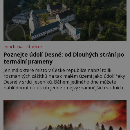
epochanacestach.cz
Poznejte údolí Desné: od Dlouhých strání po
termální prameny
Jen málokteré místo v České republice nabízí tolik
rozmanitých zážitků na tak malém území jako údolí řeky
Desné v srdci Jeseníků. Během jediného dne můžete
nahlédnout do útrob jedné z nejvýznamnějších vodních
elektráren v Evropě, vydat se na horské hřebeny, projet
se na koloběžce a den zakončit poznáváním památek ve
Velkých Losinách nebo v termálním