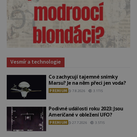
Vesmír a technologie
Co zachycují tajemné snímky
Marsu? Je na něm přeci jen voda?
PREMIUM
7.8.2026
3.1TIS
Podivné události roku 2023: Jsou
Američané v obležení UFO?
PREMIUM
27.7.2026
3.5TIS