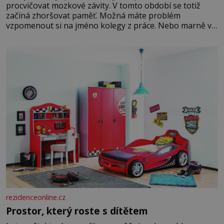
procvičovat mozkové závity. V tomto období se totiž
začíná zhoršovat paměť. Možná máte problém
vzpomenout si na jméno kolegy z práce. Nebo marně v
paměti lovíte název knížky, kterou jste nedávno přečetli.
Je to opravdu tak, s věkem jako kdyby se paměť
rozhodla stávkovat. Cvičte
rezidenceonline.cz
Prostor, který roste s dítětem