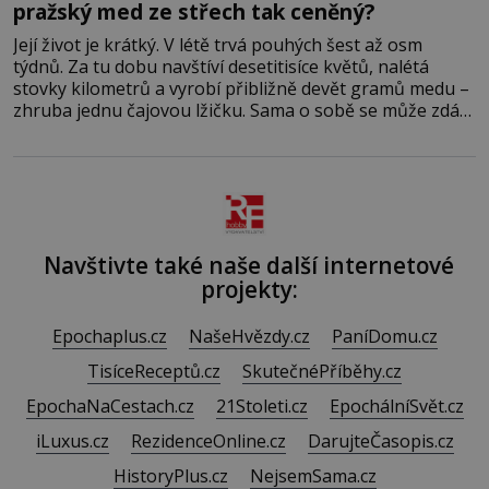
pražský med ze střech tak ceněný?
Její život je krátký. V létě trvá pouhých šest až osm
týdnů. Za tu dobu navštíví desetitisíce květů, nalétá
stovky kilometrů a vyrobí přibližně devět gramů medu –
zhruba jednu čajovou lžičku. Sama o sobě se může zdát
bezvýznamná. Teprve když se spojí s dalšími desítkami
tisíc příslušnic svého včelstva, vznikne jeden z
nejdokonalejších organismů
Navštivte také naše další internetové
projekty:
Epochaplus.cz
NašeHvězdy.cz
PaníDomu.cz
TisíceReceptů.cz
SkutečnéPříběhy.cz
EpochaNaCestach.cz
21Stoleti.cz
EpochálníSvět.cz
iLuxus.cz
RezidenceOnline.cz
DarujteČasopis.cz
HistoryPlus.cz
NejsemSama.cz