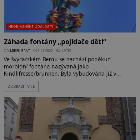
NEOBJASNĚNÉ UDÁLOSTI
Záhada fontány „pojídače dětí“
OD
MIREK BRÁT
3.11.2022
1.9TIS
Ve švýcarském Bernu se nachází poněkud
morbidní fontána nazývaná jako
Kindlifresserbrunnen. Byla vybudována již v
šestnáctém století. Záhada, koho vlastně
ZOBRAZIT VÍCE
představuje, však přetrvala až do současnosti.
Ozdobná kašna byla vystavěna v roce 1545 jistým
Hansem Giengem. Znepokojující není zdejší voda,
ta je ostatně pravidelně kontrolována a
prohlášena z