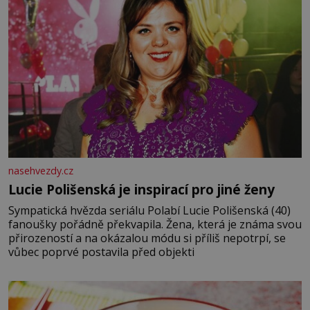
nasehvezdy.cz
Lucie Polišenská je inspirací pro jiné ženy
Sympatická hvězda seriálu Polabí Lucie Polišenská (40)
fanoušky pořádně překvapila. Žena, která je známa svou
přirozeností a na okázalou módu si příliš nepotrpí, se
vůbec poprvé postavila před objekti