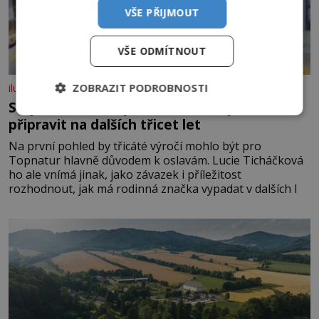
VŠE PŘIJMOUT
VŠE ODMÍTNOUT
ZOBRAZIT PODROBNOSTI
iluxus.cz
Stojí v čele značky s historií. Teď ji musím
připravit na dalších třicet let
Na první pohled by třicáté výročí mohlo být pro
Topnatur hlavně důvodem k oslavám. Lucie Ticháčková
ho ale vnímá jinak, jako závazek i příležitost
rozhodnout, jak má rodinná značka vypadat v dalších l