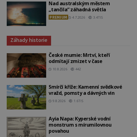
Nad australským městem
„tančila“ záhadná světla
PREMIUM
4.7.2026
3.4TIS
Záhady historie
České mumie: Mrtví, kteří
odmítají zmizet v čase
10.8.2026
442
Smírčí kříže: Kamenní svědkové
vražd, pomsty a dávných vin
9.8.2026
1.6TIS
Ayia Napa: Kyperské vodní
monstrum s mírumilovnou
povahou