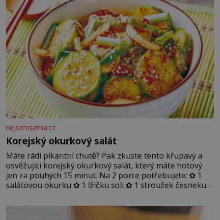
nejsemsama.cz
Korejský okurkový salát
Máte rádi pikantní chutě? Pak zkuste tento křupavý a
osvěžující korejský okurkový salát, který máte hotový
jen za pouhých 15 minut. Na 2 porce potřebujete: ✿ 1
salátovou okurku ✿ 1 lžičku soli ✿ 1 stroužek česneku
✿ 1 lžíci sójové omáčky ✿ 1 lžíci rýžového octa ✿ 1 lžičku
sezamového oleje ✿ 1 lžičku chilli ✿ 1 lžičku cukru ✿ 1
jarní cibulku ✿ 1 lžíci sezamových semínek