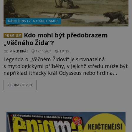
NÁBOŽENSTVÍ A OKULTISMUS
Kdo mohl být předobrazem
PREMIUM
„Věčného Žida“?
OD
MIREK BRÁT
17.11.2021
1.8TIS
Legenda o „Věčném Židovi“ je srovnatelná
s mytologickými příběhy, v jejichž středu může být
například ithacký král Odysseus nebo hrdina
Prometheus, který daroval lidem oheň. Přesto se
ZOBRAZIT VÍCE
zdá, že legenda o „Věčném Židovi“ může mít i
reálné kořeny. „Věčný Žid“ jmenovaný nejčastěji
jako Ahasver, má být jeden z židovských obyvatel,
kteří se posmívali Ježíšovi