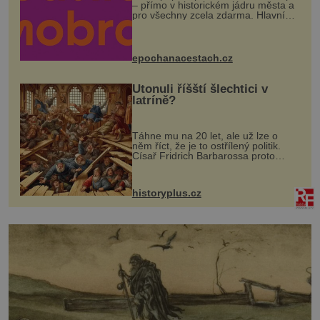
– přímo v historickém jádru města a
pro všechny zcela zdarma. Hlavní
program se odehraje na Karlově a
Husově náměstí. Návštěvníci se
mohou těšit na víno, burčák, pes...
epochanacestach.cz
Utonuli říšští šlechtici v
latríně?
Táhne mu na 20 let, ale už lze o
něm říct, že je to ostřílený politik.
Císař Fridrich Barbarossa proto
posílá svého syna a dědice Jindřicha
VI. do Erfurtu, aby se stal
prostředníkem při řešení sporu m...
historyplus.cz