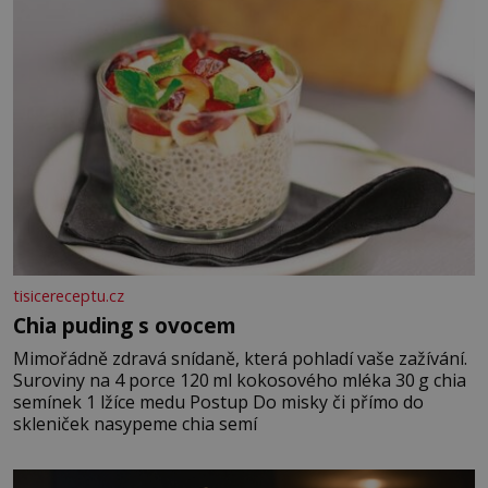
tisicereceptu.cz
Chia puding s ovocem
Mimořádně zdravá snídaně, která pohladí vaše zažívání.
Suroviny na 4 porce 120 ml kokosového mléka 30 g chia
semínek 1 lžíce medu Postup Do misky či přímo do
skleniček nasypeme chia semí