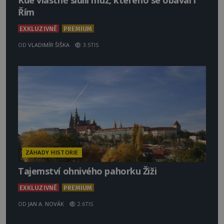
Kde vlastně sídlil muž, kterého se obával i
Řím
EXKLUZIVNĚ
PREMIUM
OD
VLADIMÍR ŠIŠKA
3.5TIS
ZÁHADY HISTORIE
Tajemství ohnivého pahorku Žiži
EXKLUZIVNĚ
PREMIUM
OD
JAN A. NOVÁK
2.6TIS