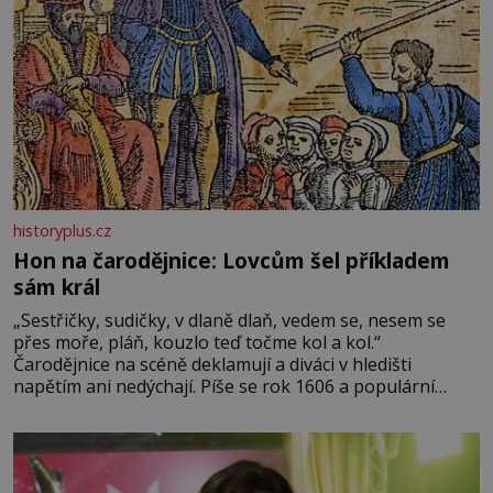
historyplus.cz
Hon na čarodějnice: Lovcům šel příkladem
sám král
„Sestřičky, sudičky, v dlaně dlaň, vedem se, nesem se
přes moře, pláň, kouzlo teď točme kol a kol.“
Čarodějnice na scéně deklamují a diváci v hledišti
napětím ani nedýchají. Píše se rok 1606 a populární
anglický dramatik William Shakespeare uvádí svou
Tragédii o Macbethovi. Napsal ji pro krále Jakuba I., jenž
v roce 1603 vystřídal