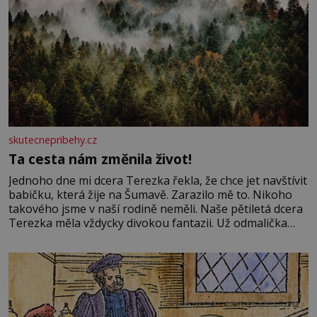
skutecnepribehy.cz
Ta cesta nám změnila život!
Jednoho dne mi dcera Terezka řekla, že chce jet navštívit
babičku, která žije na Šumavě. Zarazilo mě to. Nikoho
takového jsme v naší rodině neměli. Naše pětiletá dcera
Terezka měla vždycky divokou fantazii. Už odmalička
milovala svět pohádek. Každou chvilku mi říkala, že se jí
zdálo o jednorožcích, krásných princeznách, statečných
rytířích a létajících dracích.