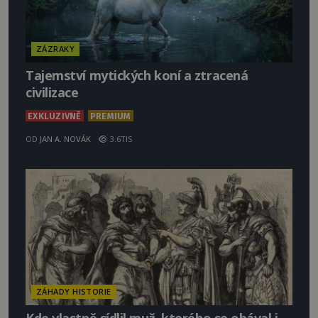
ZÁZRAKY
Tajemství mytických koní a ztracená
civilizace
EXKLUZIVNĚ
PREMIUM
OD
JAN A. NOVÁK
3.6TIS
ZÁHADY HISTORIE