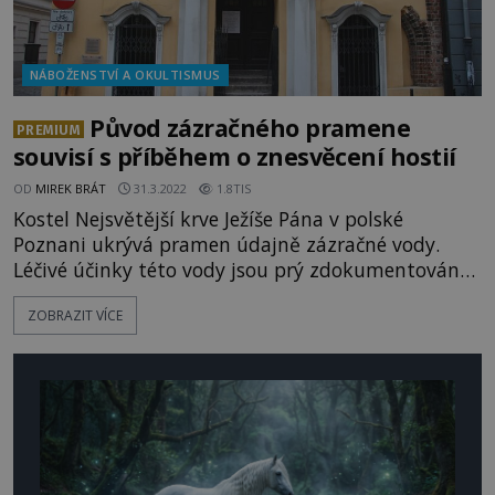
NÁBOŽENSTVÍ A OKULTISMUS
Původ zázračného pramene
PREMIUM
souvisí s příběhem o znesvěcení hostií
OD
MIREK BRÁT
31.3.2022
1.8TIS
Kostel Nejsvětější krve Ježíše Pána v polské
Poznani ukrývá pramen údajně zázračné vody.
Léčivé účinky této vody jsou prý zdokumentovány
již v sedmnáctém století. Příběh pramene je pevně
ZOBRAZIT VÍCE
spojen s temnou legendou o znesvěcení
posvátných hostií. Objekt barokního kostela byl
dokončen v roce 1736. Jednalo se o přestavbu
obytného domu podle projek