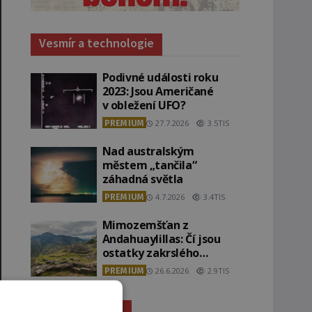
Vesmír a technologie
Podivné události roku
2023: Jsou Američané
v obležení UFO?
PREMIUM
27.7.2026
3.5TIS
Nad australským
městem „tančila“
záhadná světla
PREMIUM
4.7.2026
3.4TIS
Mimozemšťan z
Andahuaylillas: Čí jsou
ostatky zakrslého
stvoření s ohromnou
PREMIUM
26.6.2026
2.9TIS
lebkou?
Záhady historie