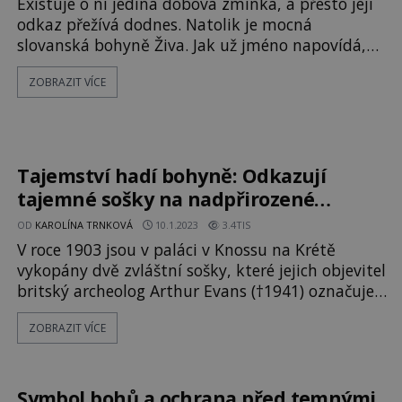
Existuje o ní jediná dobová zmínka, a přesto její
odkaz přežívá dodnes. Natolik je mocná
slovanská bohyně Živa. Jak už jméno napovídá,
její uctívání může do lidského života přinést
ZOBRAZIT VÍCE
mnoho dobrého. Nadcházející léto je
všudypřítomnou oslavou hojnosti a blahobytu,
který se ukrývá v přírodě. Tak vnímají teplé
měsíce pohané napříč celou Evropou a stejně tak
Po
Tajemství hadí bohyně: Odkazují
tajemné sošky na nadpřirozené
schopnosti?
OD
KAROLÍNA TRNKOVÁ
10.1.2023
3.4TIS
V roce 1903 jsou v paláci v Knossu na Krétě
vykopány dvě zvláštní sošky, které jejich objevitel
britský archeolog Arthur Evans (†1941) označuje
jako hadí bohyně. Ačkoliv je později nalezena
ZOBRAZIT VÍCE
ještě jedna soška zobrazující ženu s hady, žádné
další důkazy o uctívání nějakého hadího kultu
nalezeny nejsou. Koho tedy sochy zobrazují? Když
Evans začíná kopat na o
Symbol bohů a ochrana před temnými