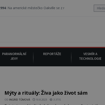
erické městečko Oakville se z nebe snáší podivná rosolovitá látka
PARANORMÁLNÍ
REPORTÁŽE
VESMÍR A
JEVY
TECHNOLOGIE
Mýty a rituály: Živa jako život sám
OD
INGRID TŮMOVÁ
10.8.2023
3.3TIS