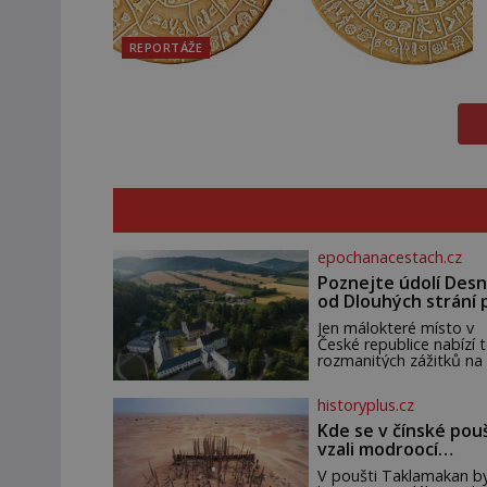
REPORTÁŽE
epochanacestach.cz
Poznejte údolí Desn
od Dlouhých strání 
termální prameny
Jen málokteré místo v
České republice nabízí t
rozmanitých zážitků na
malém území jako údolí
řeky Desné v srdci
historyplus.cz
Jeseníků. Během jediné
dne můžete nahlédnou
Kde se v čínské pou
do útrob jedné z
vzali modroocí
nejvýznamnějších vodní
blonďáci?
elektráren v Evropě, vy
V poušti Taklamakan by