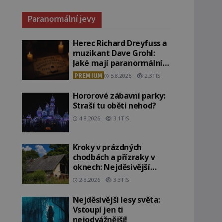
Paranormální jevy
Herec Richard Dreyfuss a
muzikant Dave Grohl:
Jaké mají paranormální
zážitky?
PREMIUM
5.8.2026
2.3TIS
Hororové zábavní parky:
Straší tu oběti nehod?
4.8.2026
3.1TIS
Kroky v prázdných
chodbách a přízraky v
oknech: Nejděsivější
domy v Česku budí hrůzu
2.8.2026
3.3TIS
Nejděsivější lesy světa:
Vstoupí jen ti
nejodvážnější!