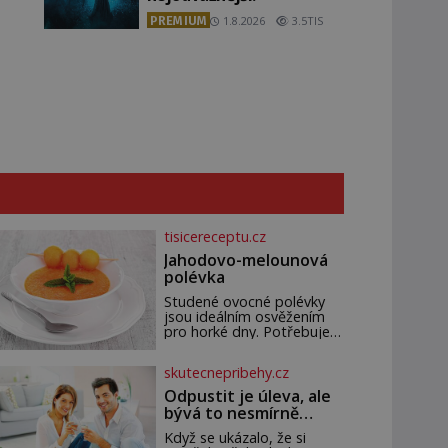
PREMIUM
1.8.2026
3.5TIS
tisicereceptu.cz
Jahodovo-melounová
polévka
Studené ovocné polévky
jsou ideálním osvěžením
pro horké dny. Potřebujete
200 g jahod 600 g žlutého
melounu 100 ml sladkého
skutecnepribehy.cz
dezertního vína 50 g cukru
krystal 1 lžíci medu 200 g
Odpustit je úleva, ale
zakysané sm
bývá to nesmírně
těžké
Když se ukázalo, že si