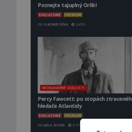
Poznejte tajuplný Orlík!
EXKLUZIVNĚ
PREMIUM
OD
VLADIMÍR ŠIŠKA
3.4TIS
NEOBJASNĚNÉ UDÁLOSTI
Percy Fawcett: po stopách ztracené
hledače Atlantidy
EXKLUZIVNĚ
PREMIUM
OD
JAN A. NOVÁK
3.7TIS