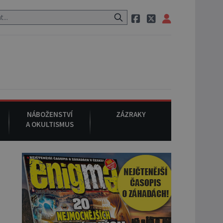
 neznámého původu.
7. srpna 1994
: Na americké městečko Oakvill
NÁBOŽENSTVÍ
ZÁZRAKY
A OKULTISMUS