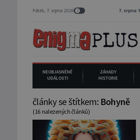
Pátek, 7. srpna 2026
7. srpna 1994
: Na am
NEOBJASNĚNÉ
ZÁHADY
UDÁLOSTI
HISTORIE
články se štítkem:
Bohyně
(16 nalezených článků)