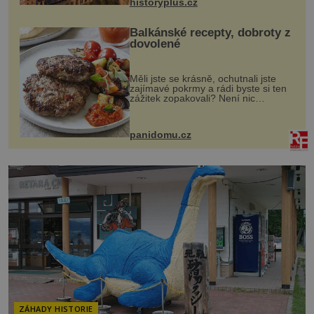
historyplus.cz
Balkánské recepty, dobroty z
dovolené
Měli jste se krásně, ochutnali jste
zajímavé pokrmy a rádi byste si ten
zážitek zopakovali? Není nic
snazšího. Pljeskavica (10 porcí)
Možná jste ji ochutnali na dovolené v
bývalé Jugoslávii, lze ji vi...
panidomu.cz
ZÁHADY HISTORIE