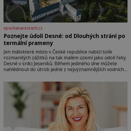
epochanacestach.cz
Poznejte údolí Desné: od Dlouhých strání po
termální prameny
Jen málokteré místo v České republice nabízí tolik
rozmanitých zážitků na tak malém území jako údolí řeky
Desné v srdci Jeseníků. Během jediného dne můžete
nahlédnout do útrob jedné z nejvýznamnějších vodních
elektráren v Evropě, vydat se na horské hřebeny, projet
se na koloběžce a den zakončit poznáváním památek ve
Velkých Losinách nebo v termálním