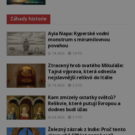
Záhady historie
Ayia Napa: Kyperské vodní
monstrum s mírumilovnou
povahou
7.8.2026
5.0TIS
Ztracený hrob svatého Mikuláše:
Tajná výprava, která odnesla
nejslavnější relikvii do Itálie
7.8.2026
2.5TIS
Kam zmizely ostatky světců?
Relikvie, které putují Evropou a
dodnes budí úžas
6.8.2026
3.1TIS
Železný zázrak z Indie: Proč tento