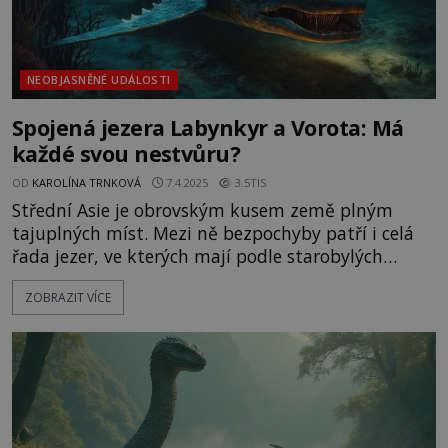
NEOBJASNĚNÉ UDÁLOSTI
Spojená jezera Labynkyr a Vorota: Má
každé svou nestvůru?
OD
KAROLÍNA TRNKOVÁ
7.4.2025
3.5TIS
Střední Asie je obrovským kusem země plným
tajuplných míst. Mezi ně bezpochyby patří i celá
řada jezer, ve kterých mají podle starobylých
legend přežívat pradávné obří nestvůry. A přestože
ZOBRAZIT VÍCE
se výskyt žádné z nich zatím nepodařilo spolehlivě
potvrdit, mnozí o jejich existenci nepochybují. Co
se prohání na dně ledově studených vod? Záhadní
tvorové ma