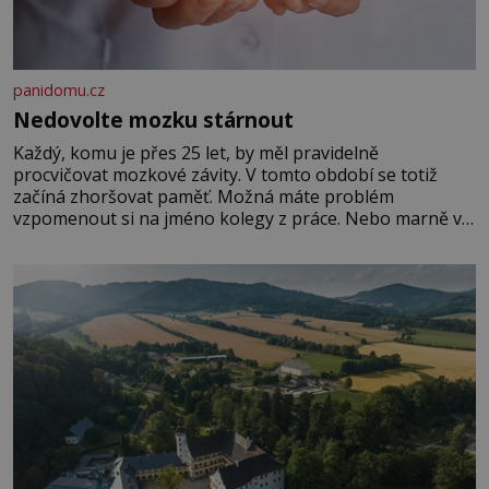
panidomu.cz
Nedovolte mozku stárnout
Každý, komu je přes 25 let, by měl pravidelně
procvičovat mozkové závity. V tomto období se totiž
začíná zhoršovat paměť. Možná máte problém
vzpomenout si na jméno kolegy z práce. Nebo marně v
paměti lovíte název knížky, kterou jste nedávno přečetli.
Je to opravdu tak, s věkem jako kdyby se paměť
rozhodla stávkovat. Cvičte