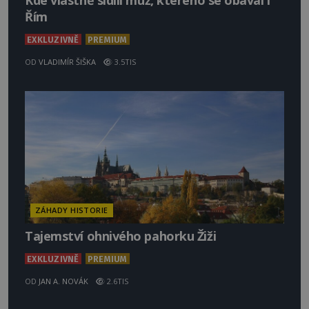
Kde vlastně sídlil muž, kterého se obával i
Řím
EXKLUZIVNĚ
PREMIUM
OD
VLADIMÍR ŠIŠKA
3.5TIS
ZÁHADY HISTORIE
Tajemství ohnivého pahorku Žiži
EXKLUZIVNĚ
PREMIUM
OD
JAN A. NOVÁK
2.6TIS