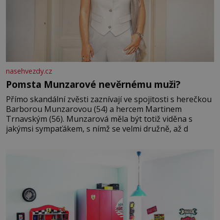
nasehvezdy.cz
Pomsta Munzarové nevěrnému muži?
Přímo skandální zvěsti zaznívají ve spojitosti s herečkou
Barborou Munzarovou (54) a hercem Martinem
Trnavským (56). Munzarová měla být totiž viděna s
jakýmsi sympaťákem, s nímž se velmi družně, až d