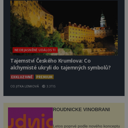
NEOBJASNĚNÉ UDÁLOSTI
Tajemství Českého Krumlova: Co
alchymisté ukryli do tajemných symbolů?
EXKLUZIVNĚ
PREMIUM
OD
JITKA LENKOVÁ
3.3TIS
ROUDNICKÉ VINOBRANÍ
Letos poprvé podle nového konceptu