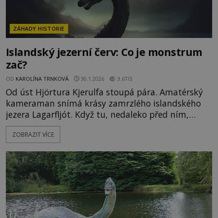
ZÁHADY HISTORIE
Islandský jezerní červ: Co je monstrum
zač?
OD
KAROLÍNA TRNKOVÁ
30.1.2026
3.6TIS
Od úst Hjörtura Kjerulfa stoupá pára. Amatérský
kameraman snímá krásy zamrzlého islandského
jezera Lagarfljót. Když tu, nedaleko před ním,
začne zničehonic praskat led. Kjerulf proto obrátí
ZOBRAZIT VÍCE
kameru oním směrem. Jen co tak učiní, div že
nezkamení. V záběru totiž spatří cosi podivného.
„To musí být zdejší jezerní červ!“ vykřikne. Nejen
vody skots