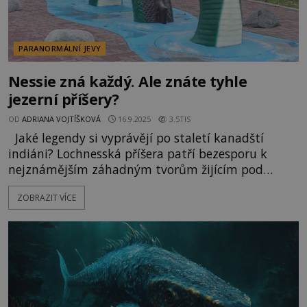
PARANORMÁLNÍ JEVY
Nessie zná každý. Ale znáte tyhle
jezerní příšery?
OD
ADRIANA VOJTÍŠKOVÁ
16.9.2025
3.5TIS
Jaké legendy si vyprávějí po staletí kanadští
indiáni? Lochnesská příšera patří bezesporu k
nejznámějším záhadným tvorům žijícím pod
hladinou hlubokých vod. O podobném monstru se
ZOBRAZIT VÍCE
však už od dávných dob vyprávějí legendy v
různých dalších koutech světa. Známé jsou
například příběhy kanadských indiánů od jezera
Okanagan. Ti tvoru říkají Okopogo a