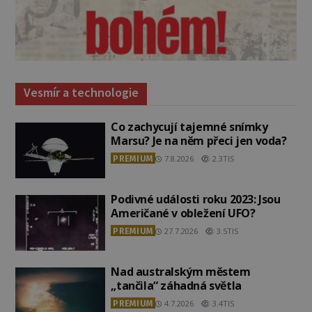
Vesmír a technologie
Co zachycují tajemné snímky
Marsu? Je na něm přeci jen voda?
PREMIUM
7.8.2026
2.3TIS
Podivné události roku 2023: Jsou
Američané v obležení UFO?
PREMIUM
27.7.2026
3.5TIS
Nad australským městem
„tančila“ záhadná světla
PREMIUM
4.7.2026
3.4TIS