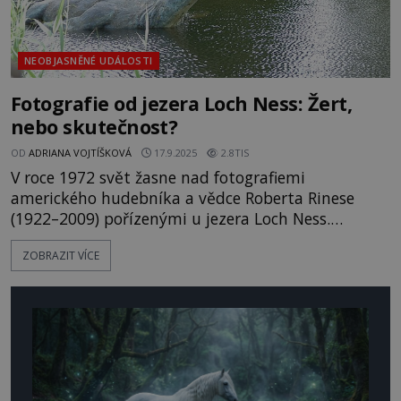
NEOBJASNĚNÉ UDÁLOSTI
Fotografie od jezera Loch Ness: Žert,
nebo skutečnost?
OD
ADRIANA VOJTÍŠKOVÁ
17.9.2025
2.8TIS
V roce 1972 svět žasne nad fotografiemi
amerického hudebníka a vědce Roberta Rinese
(1922–2009) pořízenými u jezera Loch Ness.
Zřetelně je na nich vidět útvar kosočtvercového
ZOBRAZIT VÍCE
tvaru, podobný ploutvi. Vše nasvědčuje tomu, že
se jedná o jednu z ploutví bájné obludy. Známý
britský ornitolog a ochránce přírody Peter Scott
(1909–1989) se podle těchto fotografi