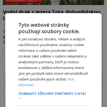
NEOBJASNĚNÉ UDÁLOSTI
Vodní drak z jezera Tota. Kolumbijskou
Lochnesku už léta nikdo nespatřil.
Tyto webové stránky
OD
MAREK HADRBOLEC
12.6.2020
4.7TIS
používají soubory cookie.
Tři hodiny cesty od Bogoty, hlavního města
Kolumbie, leží uprostřed hor majestátní jezero
K personalizaci obsahu, reklam a analýze
Tota. Největší kolumbijské jezero, které leží v řídce
návštěvnosti používáme soubory cookie.
obydlené části země, láká nejen turisty a
Informace o vašem používání našich
ZOBRAZIT VÍCE
dobrodruhy, ale také milovníky záhad. Údajně jej
stránek také sdílíme s našimi reklamními a
totiž obývá obrovské vodní monstrum. Dávnými
analytickými partnery, kteří je mohou
obyvateli země bylo jezero považováno za svaté. O
kombinovat s dalšími informacemi, které
jeho zvláštnosti jsou přesvědčeni i
jste jim poskytli nebo které shromáždili při
vašem používání jejich služeb.
Více
informací
ZOBRAZIT VŠECHNY PARTNERY
(1616)
→