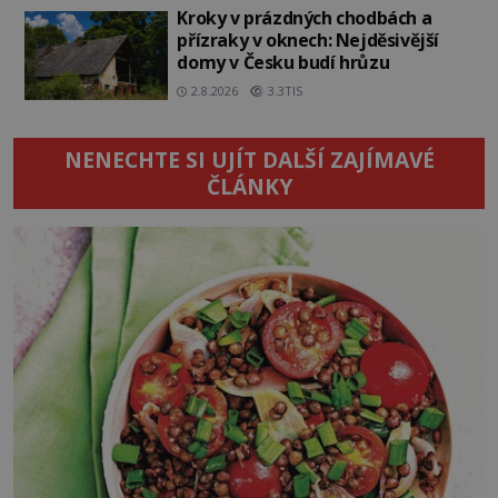
Kroky v prázdných chodbách a
přízraky v oknech: Nejděsivější
domy v Česku budí hrůzu
2.8.2026
3.3TIS
NENECHTE SI UJÍT DALŠÍ ZAJÍMAVÉ
ČLÁNKY