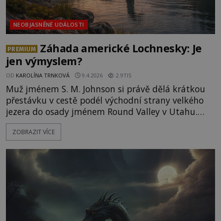
NEOBJASNĚNÉ UDÁLOSTI
Záhada americké Lochnesky: Je
PREMIUM
jen výmyslem?
OD
KAROLÍNA TRNKOVÁ
9.4.2026
2.9TIS
Muž jménem S. M. Johnson si právě dělá krátkou
přestávku v cestě podél východní strany velkého
jezera do osady jménem Round Valley v Utahu.
Posadí se na velký ohlazený kámen, napije se ze
ZOBRAZIT VÍCE
své čutory a pozoruje klidné jezero před sebou.
Najednou ale zpozorní. Na hladině se objevuje
podivný tmavý objekt, který se rychle přibližuje.
„Nev