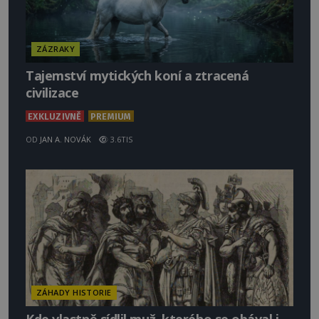
ZÁZRAKY
Tajemství mytických koní a ztracená
civilizace
EXKLUZIVNĚ
PREMIUM
OD
JAN A. NOVÁK
3.6TIS
ZÁHADY HISTORIE