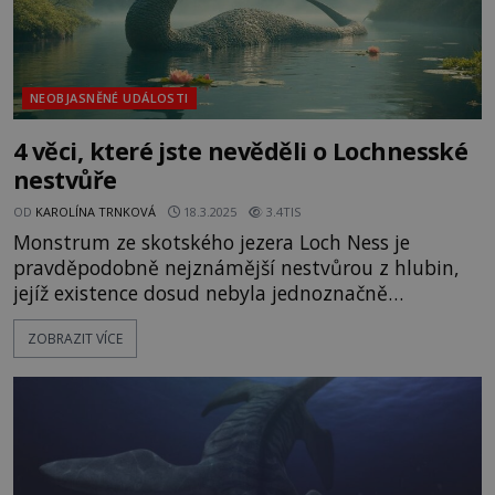
NEOBJASNĚNÉ UDÁLOSTI
4 věci, které jste nevěděli o Lochnesské
nestvůře
OD
KAROLÍNA TRNKOVÁ
18.3.2025
3.4TIS
Monstrum ze skotského jezera Loch Ness je
pravděpodobně nejznámější nestvůrou z hlubin,
jejíž existence dosud nebyla jednoznačně
prokázána. Podle hlášení pozorovatelů jde o 15 až
ZOBRAZIT VÍCE
20 metrů dlouhého živočicha s asi třímetrovým
krkem. Opravdu existuje? Druhé největší jezero ve
Skotsku Loch Ness se v listopadu roku 1933 stane
senzací.