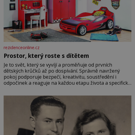
rezidenceonline.cz
Prostor, který roste s dítětem
Je to svět, který se vyvíjí a proměňuje od prvních
dětských krůčků až po dospívání. Správně navržený
pokoj podporuje bezpečí, kreativitu, soustředění i
odpočinek a reaguje na každou etapu života a specifické
potřeby dítěte. Pro nejmenší je klíčová jednoduchost,
měkkost a bezpečí, proto by pokoj miminka měl působit
především klidně a útulně. Předškolní věk je