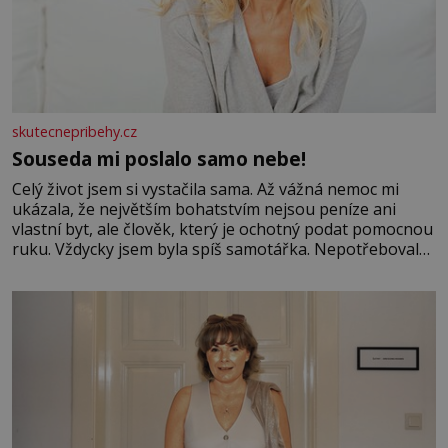
skutecnepribehy.cz
Souseda mi poslalo samo nebe!
Celý život jsem si vystačila sama. Až vážná nemoc mi
ukázala, že největším bohatstvím nejsou peníze ani
vlastní byt, ale člověk, který je ochotný podat pomocnou
ruku. Vždycky jsem byla spíš samotářka. Nepotřebovala
jsem kolem sebe partu kamarádek ani partnera. Stačily
mi knihy, práce a hlavně klid. Hned po studiích jsem
odešla z rodného města,