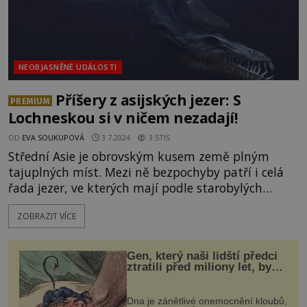
NEOBJASNĚNÉ UDÁLOSTI
Příšery z asijských jezer: S
PREMIUM
Lochneskou si v ničem nezadají!
OD
EVA SOUKUPOVÁ
3.7.2024
3.5TIS
Střední Asie je obrovským kusem země plným
tajuplných míst. Mezi ně bezpochyby patří i celá
řada jezer, ve kterých mají podle starobylých
legend přežívat pradávné obří nestvůry. A přestože
ZOBRAZIT VÍCE
se výskyt žádné z nich zatím nepodařilo spolehlivě
potvrdit, mnozí o jejich existenci nepochybují. Co
se prohání na dně ledově studených vod? [gallery
Gen, který naši lidští předci
ids="131220,131221,131222,131224,131223,131225,
ztratili před miliony let, by
mohl pomoci s léčbou
„nemoci králů“
Dna je zánětlivé onemocnění kloubů,