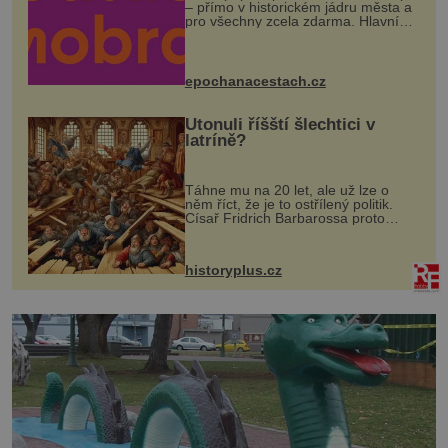
– přímo v historickém jádru města a
pro všechny zcela zdarma. Hlavní
program se odehraje na Karlově a
Husově náměstí. Návštěvníci se
mohou těšit na víno, burčák, pes...
epochanacestach.cz
Utonuli říšští šlechtici v
latríně?
Táhne mu na 20 let, ale už lze o
něm říct, že je to ostřílený politik.
Císař Fridrich Barbarossa proto
posílá svého syna a dědice Jindřicha
VI. do Erfurtu, aby se stal
prostředníkem při řešení sporu m...
historyplus.cz