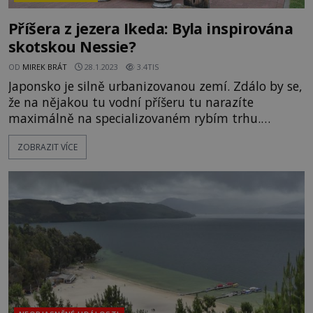
Příšera z jezera Ikeda: Byla inspirována
skotskou Nessie?
OD
MIREK BRÁT
28.1.2023
3.4TIS
Japonsko je silně urbanizovanou zemí. Zdálo by se,
že na nějakou tu vodní příšeru tu narazíte
maximálně na specializovaném rybím trhu.
Odhoďte skeptické úvahy a vydejte se k
ZOBRAZIT VÍCE
tajemnému jezeru Ikeda! Toto jezero sopečného
původu najdete na ostrově Kjúšú v prefektuře
Kagošima. Maximální hloubka jezera přesahuje
dvě stě metrů. V jeho vodách se u