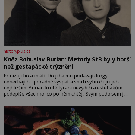
historyplus.cz
Kněz Bohuslav Burian: Metody StB byly horší
než gestapácké trýznění
Ponižují ho a mlátí. Do jídla mu přidávají drogy,
nenechají ho pořádně vyspat a smrtí vyhrožují i jeho
nejbližším. Burian kruté týrání nevydrží a estébákům
podepíše všechno, co po něm chtějí. Svým podpisem jim
potvrdí také to, že na něj během výslechů nikdo nevyvíjel
fyzický ani psychický nátlak. Syn brněnského řezníka
chce být knězem a