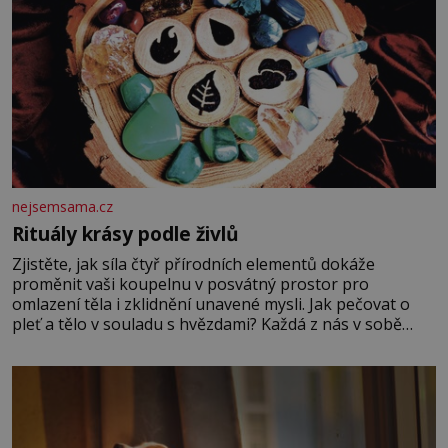
nejsemsama.cz
Rituály krásy podle živlů
Zjistěte, jak síla čtyř přírodních elementů dokáže
proměnit vaši koupelnu v posvátný prostor pro
omlazení těla i zklidnění unavené mysli. Jak pečovat o
pleť a tělo v souladu s hvězdami? Každá z nás v sobě
nese otisk vesmíru, který se projevuje nejen v naší
povaze, ale i v potřebách naší pokožky. Ohnivá znamení
Ženy narozené ve znamení Berana, Lva a Střelce v sobě
nesou žár, odvahu a neutuchající elán. Vaše