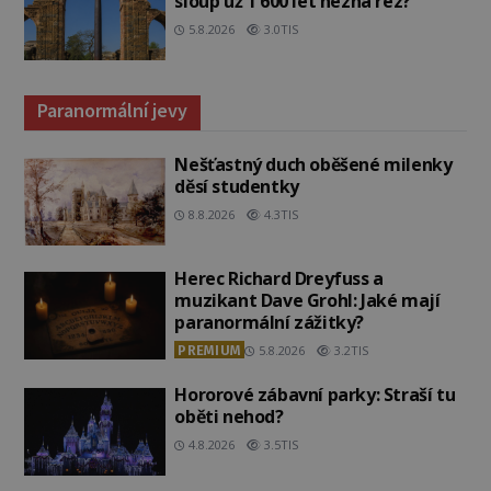
sloup už 1 600 let nezná rez?
5.8.2026
3.0TIS
Paranormální jevy
Nešťastný duch oběšené milenky
děsí studentky
8.8.2026
4.3TIS
Herec Richard Dreyfuss a
muzikant Dave Grohl: Jaké mají
paranormální zážitky?
PREMIUM
5.8.2026
3.2TIS
Hororové zábavní parky: Straší tu
oběti nehod?
4.8.2026
3.5TIS