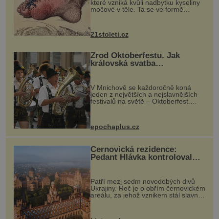
které vzniká kvůli nadbytku kyseliny
močové v těle. Ta se ve formě
krystalků ukládá v blízkosti kloubů,
nejčastěji přitom postihuje palce na
nohou, a způsobuje bole...
21stoleti.cz
Zrod Oktoberfestu. Jak
královská svatba
odstartovala největší pivní
festival světa
V Mnichově se každoročně koná
jeden z největších a nejslavnějších
festivalů na světě – Oktoberfest.
Každý rok přiláká miliony
návštěvníků, kteří si vychutnávají
pivo, tradiční jídlo a bavorskou
epochaplus.cz
kultur...
Černovická rezidence:
Pedant Hlávka kontroloval
každou cihlu
Patří mezi sedm novodobých divů
Ukrajiny. Řeč je o obřím černovickém
areálu, za jehož vznikem stál slavný
český architekt Josef Hlávka. Ten si
na něm dal mimořádně záležet. Jeho
stavební plány by při ...