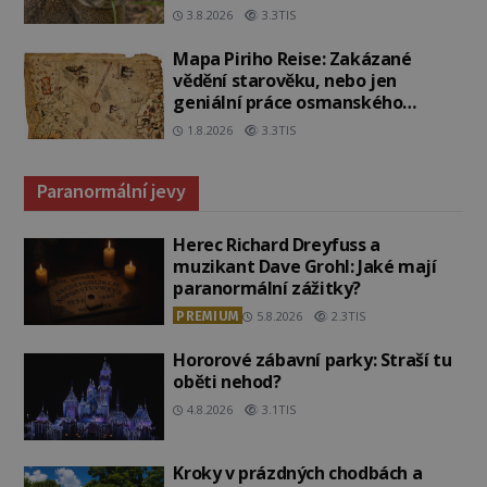
3.8.2026
3.3TIS
Mapa Piriho Reise: Zakázané
vědění starověku, nebo jen
geniální práce osmanského
admirála?
1.8.2026
3.3TIS
Paranormální jevy
Herec Richard Dreyfuss a
muzikant Dave Grohl: Jaké mají
paranormální zážitky?
PREMIUM
5.8.2026
2.3TIS
Hororové zábavní parky: Straší tu
oběti nehod?
4.8.2026
3.1TIS
Kroky v prázdných chodbách a