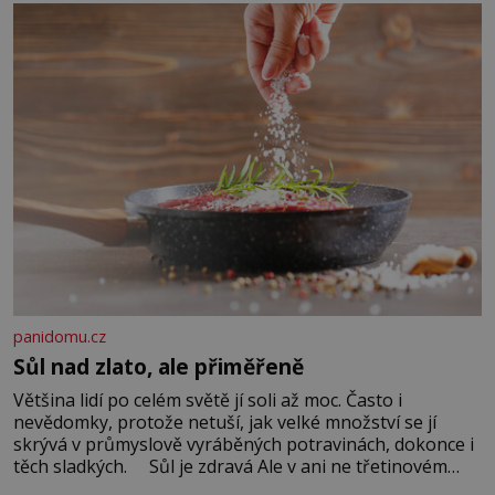
Když se ke mně doneslo, že si manžel pořídil milenku,
panidomu.cz
Sůl nad zlato, ale přiměřeně
Většina lidí po celém světě jí soli až moc. Často i
nevědomky, protože netuší, jak velké množství se jí
skrývá v průmyslově vyráběných potravinách, dokonce i
těch sladkých. Sůl je zdravá Ale v ani ne třetinovém
množství, než je pro většinu populace běžné. Její