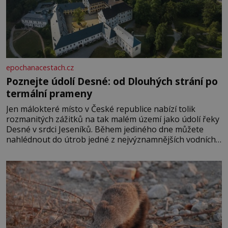
epochanacestach.cz
Poznejte údolí Desné: od Dlouhých strání po
termální prameny
Jen málokteré místo v České republice nabízí tolik
rozmanitých zážitků na tak malém území jako údolí řeky
Desné v srdci Jeseníků. Během jediného dne můžete
nahlédnout do útrob jedné z nejvýznamnějších vodních
elektráren v Evropě, vydat se na horské hřebeny, projet
se na koloběžce a den zakončit poznáváním památek ve
Velkých Losinách nebo v termálním