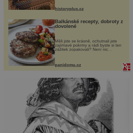
na něm dal mimořádně záležet. Jeho
stavební plány by při ...
historyplus.cz
Balkánské recepty, dobroty z
dovolené
Měli jste se krásně, ochutnali jste
zajímavé pokrmy a rádi byste si ten
zážitek zopakovali? Není nic
snazšího. Pljeskavica (10 porcí)
Možná jste ji ochutnali na dovolené v
bývalé Jugoslávii, lze ji vi...
panidomu.cz