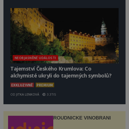
NEOBJASNĚNÉ UDÁLOSTI
Tajemství Českého Krumlova: Co
alchymisté ukryli do tajemných symbolů?
EXKLUZIVNĚ
PREMIUM
OD
JITKA LENKOVÁ
3.3TIS
ROUDNICKÉ VINOBRANÍ