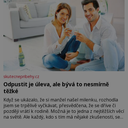
skutecnepribehy.cz
Odpustit je úleva, ale bývá to nesmírně
těžké
Když se ukázalo, že si manžel našel milenku, rozhodla
jsem se trpělivě vyčkávat, přesvědčena, že se dříve či
později vrátí k rodině. Možná je to jedna z nejtěžších věcí
na světě. Ale každý, kdo s tím má nějaké zkušenosti, se
zapřísahá, že pokud odpustíte, znatelně se vám uleví.