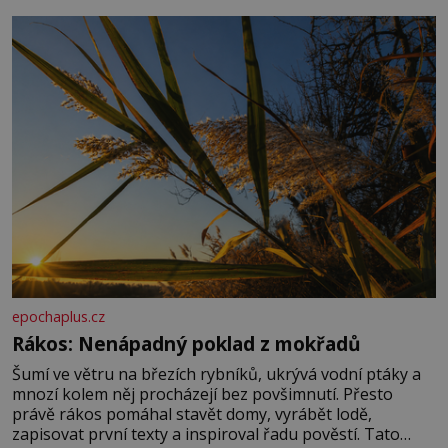
základní složky– sodík a chlór – jsou zásadní pro
správné hospodaření
epochaplus.cz
Rákos: Nenápadný poklad z mokřadů
Šumí ve větru na březích rybníků, ukrývá vodní ptáky a
mnozí kolem něj procházejí bez povšimnutí. Přesto
právě rákos pomáhal stavět domy, vyrábět lodě,
zapisovat první texty a inspiroval řadu pověstí. Tato