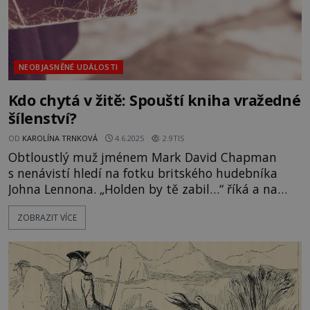
NEOBJASNĚNÉ UDÁLOSTI
Kdo chytá v žitě: Spouští kniha vražedné
šílenství?
OD
KAROLÍNA TRNKOVÁ
4.6.2025
2.9TIS
Obtloustlý muž jménem Mark David Chapman
s nenávistí hledí na fotku britského hudebníka
Johna Lennona. „Holden by tě zabil…“ říká a na
chvíli se usměje při pomyšlení na Holdena
ZOBRAZIT VÍCE
Caulfielda, hrdinu knihy, která mu změnila život.
Pak se začíná modlit k démonům, volá je, ať
vstoupí do jeho těla a dodají mu sílu vytáhnout
pistoli. Tehdy pětadvac