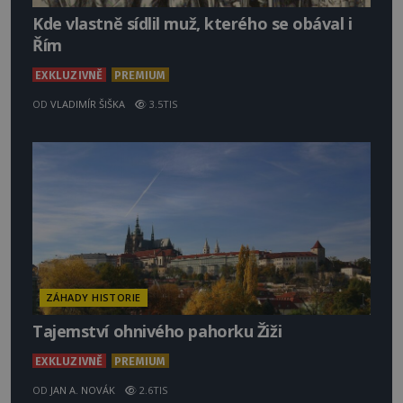
Kde vlastně sídlil muž, kterého se obával i
Řím
EXKLUZIVNĚ
PREMIUM
OD
VLADIMÍR ŠIŠKA
3.5TIS
ZÁHADY HISTORIE
Tajemství ohnivého pahorku Žiži
EXKLUZIVNĚ
PREMIUM
OD
JAN A. NOVÁK
2.6TIS