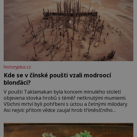
historyplus.cz
Kde se v čínské poušti vzali modroocí
blonďáci?
V poušti Taklamakan byla koncem minulého století
objevena stovka hrobů s téměř netknutými mumiemi.
Všichni mrtví byli pohřbeni s úctou a četnými milodary.
Asi nejvíc přitom vědce zaujal hrob tříměsíčního
chlapečka s modrou filcovou čapkou, z níž se draly
blonďaté vlásky. Fakt, že jsou těla dávných lidí nesmírně
dobře zachovalá, přičítají odborníci zdejším klimatickým
podmínkám. Sucho, prosolené písky a extrémně