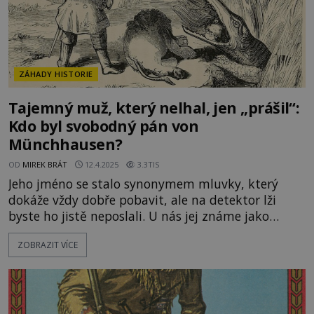
ZÁHADY HISTORIE
Tajemný muž, který nelhal, jen „prášil“:
Kdo byl svobodný pán von
Münchhausen?
OD
MIREK BRÁT
12.4.2025
3.3TIS
Jeho jméno se stalo synonymem mluvky, který
dokáže vždy dobře pobavit, ale na detektor lži
byste ho jistě neposlali. U nás jej známe jako
barona Prášila, kterého nádherně vykreslil
ZOBRAZIT VÍCE
stejnojmenný film režiséra Karla Zemana (1962).
Existoval však člověk z masa a krve, kterému
sudičky daly do vínku tolik prořízlou pusu a tak
nezměrnou fantazii? Baron P