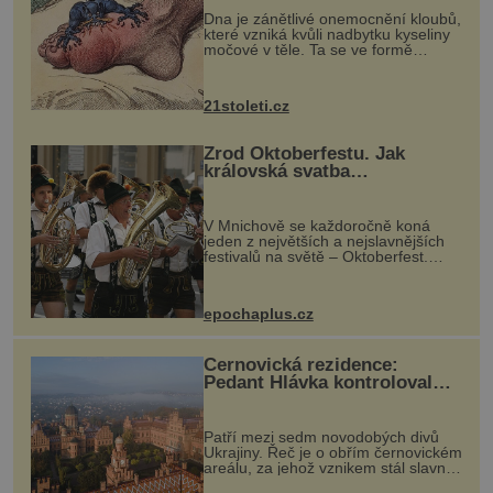
Dna je zánětlivé onemocnění kloubů,
které vzniká kvůli nadbytku kyseliny
močové v těle. Ta se ve formě
krystalků ukládá v blízkosti kloubů,
nejčastěji přitom postihuje palce na
nohou, a způsobuje bole...
21stoleti.cz
Zrod Oktoberfestu. Jak
královská svatba
odstartovala největší pivní
festival světa
V Mnichově se každoročně koná
jeden z největších a nejslavnějších
festivalů na světě – Oktoberfest.
Každý rok přiláká miliony
návštěvníků, kteří si vychutnávají
pivo, tradiční jídlo a bavorskou
epochaplus.cz
kultur...
Černovická rezidence:
Pedant Hlávka kontroloval
každou cihlu
Patří mezi sedm novodobých divů
Ukrajiny. Řeč je o obřím černovickém
areálu, za jehož vznikem stál slavný
český architekt Josef Hlávka. Ten si