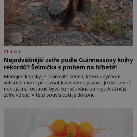
21stoleti.cz
Nejodvážnější zvíře podle Guinnessovy knihy
rekordů? Šelmička s pruhem na hřbetě!
Medojed kapský je lasicovitá šelma, kterou bychom
velikostí mohli přirovnat k českému jezevci. Je extrémně
nebojácná, ostatně bývá označována za nejodvážnější
zvíře vůbec. V této souvislosti je dokonc