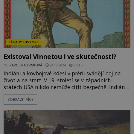
ZÁHADY HISTORIE
Existoval Vinnetou i ve skutečnosti?
OD
KAROLÍNA TRNKOVÁ
24.12.2024
2.9TIS
Indiáni a kovbojové kdesi v prérii svádějí boj na
život a na smrt. V 19. století se v západních
státech USA nikdo nemůže cítit bezpečně. Indiány
vede do bitvy apačský náčelník Cochise (asi 1805–
ZOBRAZIT VÍCE
1874), který je přesvědčen, že „běloši“ nemají na
jeho území co pohledávat. Příběh tohoto muže prý
později inspiruje zrod legendy o jiném slavném
apačském náčelníkovi, Vinnetouovi. Je možné, že
oblíbený hrd