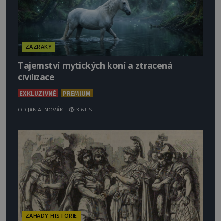
ZÁZRAKY
Tajemství mytických koní a ztracená
civilizace
EXKLUZIVNĚ
PREMIUM
OD
JAN A. NOVÁK
3.6TIS
ZÁHADY HISTORIE