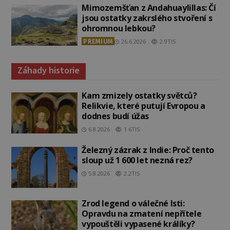
Mimozemšťan z Andahuaylillas: Čí
jsou ostatky zakrslého stvoření s
ohromnou lebkou?
PREMIUM
26.6.2026
2.9TIS
Záhady historie
Kam zmizely ostatky světců?
Relikvie, které putují Evropou a
dodnes budí úžas
6.8.2026
1.6TIS
Železný zázrak z Indie: Proč tento
sloup už 1 600 let nezná rez?
5.8.2026
2.2TIS
Zrod legend o válečné lsti:
Opravdu na zmatení nepřítele
vypouštěli vypasené králíky?