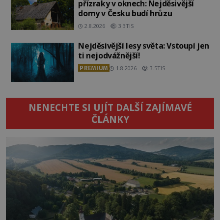
přízraky v oknech: Nejděsivější
domy v Česku budí hrůzu
2.8.2026
3.3TIS
Nejděsivější lesy světa: Vstoupí jen
ti nejodvážnější!
PREMIUM
1.8.2026
3.5TIS
NENECHTE SI UJÍT DALŠÍ ZAJÍMAVÉ
ČLÁNKY