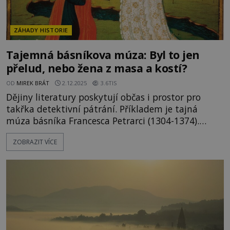
ZÁHADY HISTORIE
Tajemná básníkova múza: Byl to jen
přelud, nebo žena z masa a kostí?
OD
MIREK BRÁT
2.12.2025
3.6TIS
Dějiny literatury poskytují občas i prostor pro
takřka detektivní pátrání. Příkladem je tajná
múza básníka Francesca Petrarci (1304-1374).
Jeden z prvních autorů renesanční literatury jí
ZOBRAZIT VÍCE
věnoval stovky slavných sonetů. Už celá staletí se
diskutuje o tom, zda tato žena-inspirace skutečně
existovala. Jaký byl vztah básníka k jeho múze si
snadno ověří