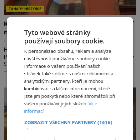
ZÁHADY HISTORIE
Kauza Frankenstein: Zrodilo legendární
monstrum vražedné řádění hrobníků?
Tyto webové stránky
používají soubory cookie.
OD
MIREK BRÁT
29.12.2023
2.7TIS
Hororový román Frankenstein vyšel již v roce 1818.
K personalizaci obsahu, reklam a analýze
Příběh, který napsala teprve devatenáctiletá Mary
návštěvnosti používáme soubory cookie.
Shelleyová, je však vytrvale připomínán. Stále se
Informace o vašem používání našich
také hledá odpověď na otázku, co mohlo
stránek také sdílíme s našimi reklamními a
ZOBRAZIT VÍCE
inspirovat autorku k názvu románu i dějové
analytickými partnery, kteří je mohou
zápletce. Román Frankenstein vypráví příběh
kombinovat s dalšími informacemi, které
vědce Viktora Frankensteina, kterému se podařilo
jste jim poskytli nebo které shromáždili při
vytvořit umělého
vašem používání jejich služeb.
Více
informací
ZOBRAZIT VŠECHNY PARTNERY
(1616)
→