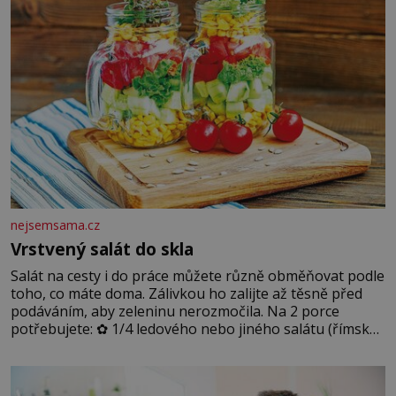
nejsemsama.cz
Vrstvený salát do skla
Salát na cesty i do práce můžete různě obměňovat podle
toho, co máte doma. Zálivkou ho zalijte až těsně před
podáváním, aby zeleninu nerozmočila. Na 2 porce
potřebujete: ✿ 1/4 ledového nebo jiného salátu (římský
salát, polníček…) ✿ 1 malá konzerva kukuřice ✿ ½
okurky ✿ 2 rajčata Zálivka: ✿ 4 lžíce olivového oleje ✿ 1
lžíci citronové šťávy ✿ ½ stroužku