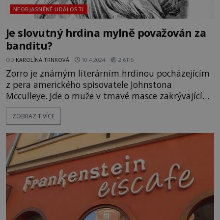
NEOBJASNĚNÉ UDÁLOSTI
Je slovutný hrdina mylně považován za
banditu?
OD
KAROLÍNA TRNKOVÁ
10.4.2024
2.6TIS
Zorro je známým literárním hrdinou pocházejícím
z pera amerického spisovatele Johnstona
Mcculleye. Jde o muže v tmavé masce zakrývající
horní polovinu jeho tváře, který se prý v 19. století
ZOBRAZIT VÍCE
neohroženě zastával chudých a utiskovaných.
Možná však není pouze fiktivní postavou. Stejný
hrdina podle všeho skutečně žil! Americkým
státem Kalifornie projíž