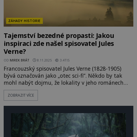
ZÁHADY HISTORIE
Tajemství bezedné propasti: Jakou
inspiraci zde našel spisovatel Jules
Verne?
OD
MIREK BRÁT
8.11.2025
3.4TIS
Francouzský spisovatel Jules Verne (1828-1905)
bývá označován jako „otec sci-fi“. Někdo by tak
mohl nabýt dojmu, že lokality v jeho románech
jsou sevřené v hranicích vědecké fantastiky, tudíž
ZOBRAZIT VÍCE
reálně neexistují. Je tomu skutečně tak? Verne se
nechal rád inspirovat různými lokalitami, do
kterých pak zasazoval svoje fantastické i
dobrodružné příběhy.