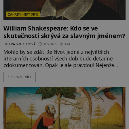
ZÁHADY HISTORIE
William Shakespeare: Kdo se ve
skutečnosti skrývá za slavným jménem?
OD
EVA SOUKUPOVÁ
30.5.2026
3.4TIS
Mohlo by se zdát, že život jedné z největších
literárních osobností všech dob bude detailně
zdokumentován. Opak je ale pravdou! Nejenže
nikdo neví, jak vlastně proslulý autor
ZOBRAZIT VÍCE
nesmrtelných divadelních her vypadal, je také dost
dobře možné, že neznáme ani jeho pravé jméno!
Kdo se tedy ve skutečnosti skrývá se za jménem
William Shakespeare? Pátrání v histori