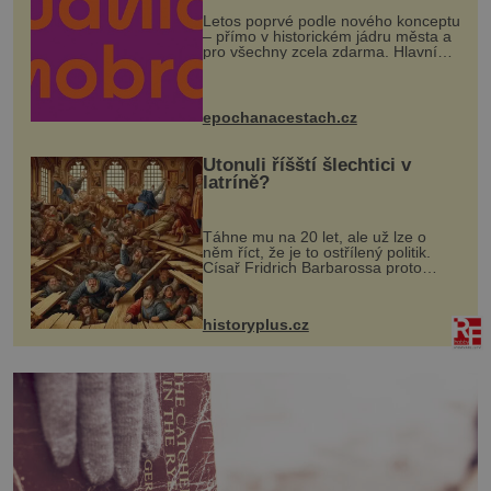
Letos poprvé podle nového konceptu
– přímo v historickém jádru města a
pro všechny zcela zdarma. Hlavní
program se odehraje na Karlově a
Husově náměstí. Návštěvníci se
mohou těšit na víno, burčák, pes...
epochanacestach.cz
Utonuli říšští šlechtici v
latríně?
Táhne mu na 20 let, ale už lze o
něm říct, že je to ostřílený politik.
Císař Fridrich Barbarossa proto
posílá svého syna a dědice Jindřicha
VI. do Erfurtu, aby se stal
prostředníkem při řešení sporu m...
historyplus.cz