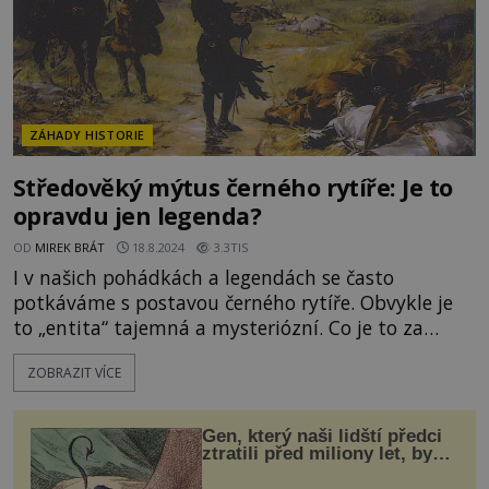
ZÁHADY HISTORIE
Středověký mýtus černého rytíře: Je to
opravdu jen legenda?
OD
MIREK BRÁT
18.8.2024
3.3TIS
I v našich pohádkách a legendách se často
potkáváme s postavou černého rytíře. Obvykle je
to „entita“ tajemná a mysteriózní. Co je to za
postavu, která cválá dějinami a má nutkavou
ZOBRAZIT VÍCE
zálibu v černé barvě? Je to jen bájesloví, nebo
najdeme v historii nějaké stopy černých rytířů z
masa a krve? V moderní době se stala z černého
Gen, který naši lidští předci
rytíře oblíbená romantick
ztratili před miliony let, by
mohl pomoci s léčbou
„nemoci králů“