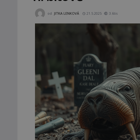
od
JITKA LENKOVÁ
21.5.2025
3.6tis