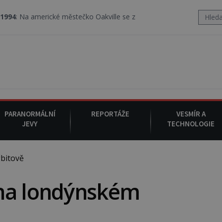
rické městečko Oakville se z nebe snáší podivná rosolovitá látka
PARANORMÁLNÍ
REPORTÁŽE
VESMÍR A
JEVY
TECHNOLOGIE
bitově
 na londýnském