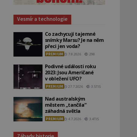
Vesmír a technologie
Co zachycují tajemné
snímky Marsu? Je na něm
přeci jen voda?
PREMIUM
7.8.2026
298
Podivné události roku
2023: Jsou Američané
v obležení UFO?
PREMIUM
27.7.2026
3.5TIS
Nad australským
městem „tančila“
záhadná světla
PREMIUM
4.7.2026
3.4TIS
Záhady historie