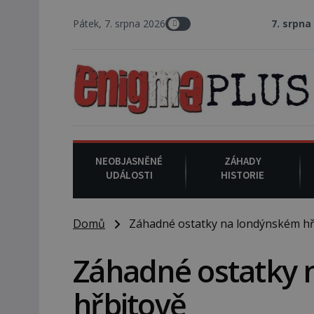
Pátek, 7. srpna 2026
7. srpna 1994
: Na ame
NEOBJASNĚNÉ
ZÁHADY
UDÁLOSTI
HISTORIE
Domů
Záhadné ostatky na londýnském hř
Záhadné ostatky
hřbitově