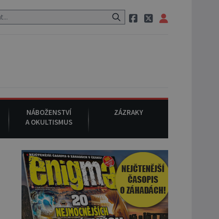
 neznámého původu.
7. srpna 1994
: Na americké městečko Oakvill
NÁBOŽENSTVÍ
ZÁZRAKY
A OKULTISMUS