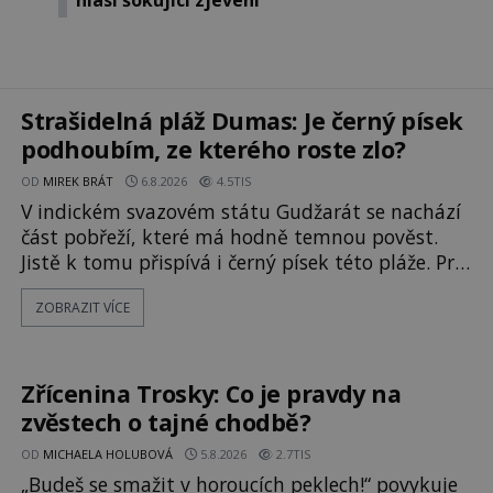
Strašidelná pláž Dumas: Je černý písek
podhoubím, ze kterého roste zlo?
OD
MIREK BRÁT
6.8.2026
4.5TIS
V indickém svazovém státu Gudžarát se nachází
část pobřeží, které má hodně temnou pověst.
Jistě k tomu přispívá i černý písek této pláže. Proč
má pláž takové netypické zbarvení? Nakolik jsou
ZOBRAZIT VÍCE
pravdivé historky, že zde došlo k
nevysvětlitelným zmizením turistů? Ti, kteří se
nebojí, nás mohou následovat. Vstupujeme na
pláž Dumas ve městě Surat. Gu
Zřícenina Trosky: Co je pravdy na
zvěstech o tajné chodbě?
OD
MICHAELA HOLUBOVÁ
5.8.2026
2.7TIS
„Budeš se smažit v horoucích peklech!“ povykuje