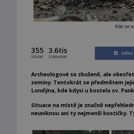
Kde se v
355
3.6tis
Sdíle
SDÍLENÍ
ZOBRAZENÍ
Archeologové se zkušeně, ale obezřet
zeminy. Tentokrát se předmětem jeji
Londýna, kde kdysi u kostela sv. Pank
Situace na místě je značně nepřehledná
neuniknou ani ty nejmenší kostičky. T