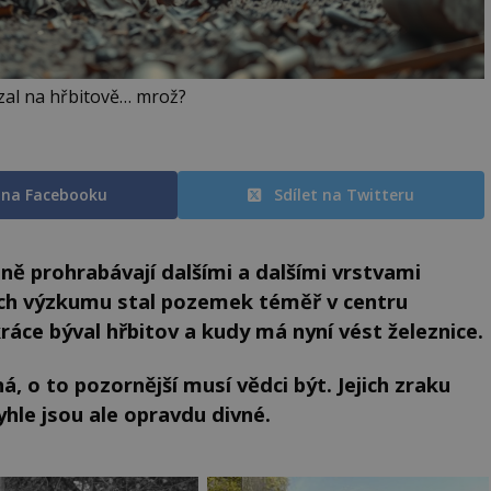
zal na hřbitově… mrož?
t na Facebooku
Sdílet na Twitteru
ně prohrabávají dalšími a dalšími vrstvami
ch výzkumu stal pozemek téměř v centru
ráce býval hřbitov a kudy má nyní vést železnice.
, o to pozornější musí vědci být. Jejich zraku
yhle jsou ale opravdu divné.