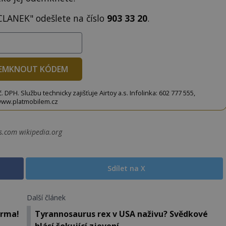
CLANEK" odešlete na číslo
903 33 20
.
EMKNOUT KÓDEM
DPH. Službu technicky zajišťuje Airtoy a.s. Infolinka: 602 777 555,
ww.platmobilem.cz
.com wikipedia.org
Sdílet na X
Další článek
erma!
Tyrannosaurus rex v USA naživu? Svědkové
hlásí šokující zjevení