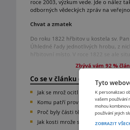
roce 2003, výzkum vede. Jde o nález tak
odborných vědeckých zpráv na veřejnost
Chvat a zmatek
Do roku 1822 hřbitov u kostela sv. Pan
Úhledné řady jednotlivých hrobu, z ni
hřbitovní místo. V roce 1822 se ale sit
Zbývá vám 92
%
člán
Co se v článku dozvíte:
Tyto webové
Jak se mrož ocitl v londýnském hrob
K personalizaci o
vašem používání na
Komu patří provrtané lebky na hřbit
mohou kombinovat 
Proč byly části těl naházeny do rakve
používání jejich s
Jak kosti mrože skončily mezi lidským
ZOBRAZIT VŠE