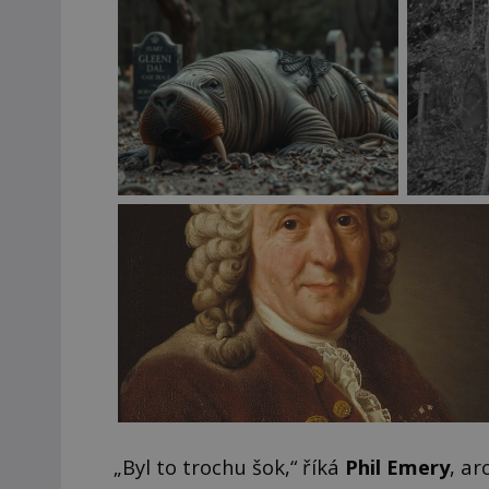
„Byl to trochu šok,“ říká
Phil Emery
, ar