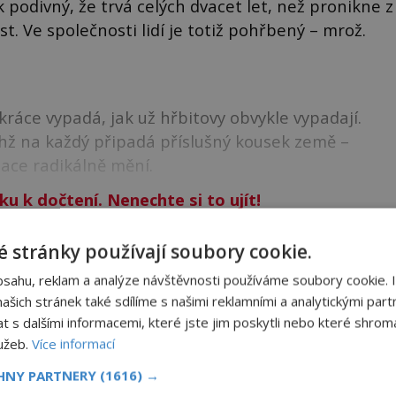
 podivný, že trvá celých dvacet let, než pronikne z
. Ve společnosti lidí je totiž pohřbený – mrož.
kráce vypadá, jak už hřbitovy obvykle vypadají.
chž na každý připadá příslušný kousek země –
uace radikálně mění.
ku k dočtení. Nenechte si to ujít!
 stránky používají soubory cookie.
u?
bsahu, reklam a analýze návštěvnosti používáme soubory cookie. 
šich stránek také sdílíme s našimi reklamními a analytickými partn
ově?
s dalšími informacemi, které jste jim poskytli nebo které shromá
?
lužeb.
Více informací
i?
CHNY PARTNERY
(1616) →