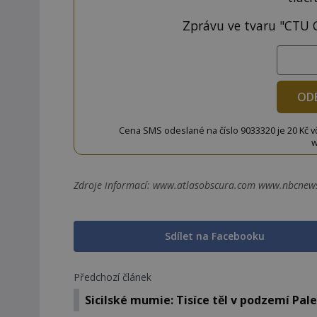
Zprávu ve tvaru "CTU 
OD
Cena SMS odeslané na číslo 9033320 je 20 Kč vč. 
w
Zdroje informací:
www.atlasobscura.com www.nbcnews
Sdílet na Facebooku
Předchozí článek
Sicilské mumie: Tisíce těl v podzemí Pal