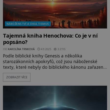
NÁBOŽENSTVÍ A OKULTISMUS
Tajemná kniha Henochova: Co je v ní
popsáno?
OD
KAROLÍNA TRNKOVÁ
4.9.2025
3.2TIS
Podle biblické knihy Genesis a několika
starozákonních apokryfů, což jsou náboženské
texty, které nebyly do biblického kánonu zařazeny,
je Henoch, pradědeček Noeho, považován za
ZOBRAZIT VÍCE
oblíbence samotného Boha. Jednou
z nejzajímavějších částí jeho životopisu je zmínka
o tom, že „chodil s Bohem“ a vlastně nikdy
nezemřel, pouze najednou „nebylo ho, neboť ho
Bůh vzal“. Stejný konec připisuje Henochovi tak