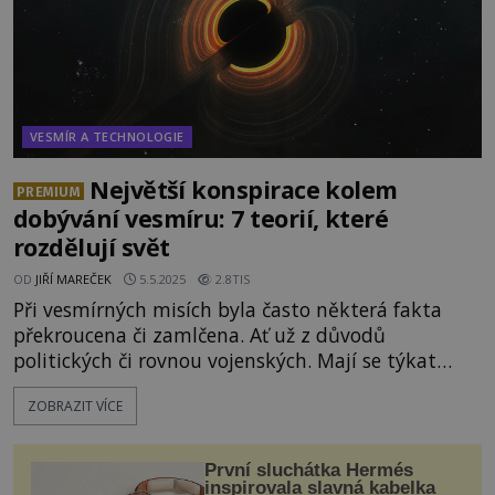
VESMÍR A TECHNOLOGIE
Největší konspirace kolem
PREMIUM
dobývání vesmíru: 7 teorií, které
rozdělují svět
OD
JIŘÍ MAREČEK
5.5.2025
2.8TIS
Při vesmírných misích byla často některá fakta
překroucena či zamlčena. Ať už z důvodů
politických či rovnou vojenských. Mají se týkat
třeba důkazů o existenci mimozemského života,
ZOBRAZIT VÍCE
prvního člověka ve vesmíru i havárií raketoplánů.
Podaří se někdy odhalit pravdu? Byl Gagarin
prvním člověkem ve vesmíru? Byl Gagarin první,
První sluchátka Hermés
koho se Sovětský
inspirovala slavná kabelka