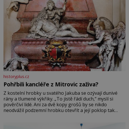
historyplus.cz
Pohřbili kancléře z Mitrovic zaživa?
Z kostelní hrobky u svatého Jakuba se ozývají dunivé
rány a tlumené výkřiky. „To jistě řádí duch,“ myslí si
pověrčiví lidé. Ani za dvě kopy grošů by se nikdo
neodvážil podzemní hrobku otevřít a její poklop tak
raději jen skrápí svěcenou vodou. Za několik dní divné
burácení skutečně ustane. Když o mnoho let později
hrobku