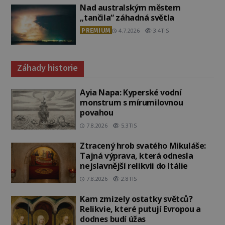
Nad australským městem
„tančila“ záhadná světla
PREMIUM
4.7.2026
3.4TIS
Záhady historie
Ayia Napa: Kyperské vodní
monstrum s mírumilovnou
povahou
7.8.2026
5.3TIS
Ztracený hrob svatého Mikuláše:
Tajná výprava, která odnesla
nejslavnější relikvii do Itálie
7.8.2026
2.8TIS
Kam zmizely ostatky světců?
Relikvie, které putují Evropou a
dodnes budí úžas