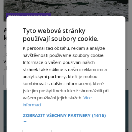
VESMÍR A TECHNOLOGIE
Astronauti mají společnost: Co létá
Tyto webové stránky
kolem Měsíce?
používají soubory cookie.
OD
KAROLÍNA TRNKOVÁ
7.2.2025
2.8TIS
K personalizaci obsahu, reklam a analýze
„Co to bylo? Co to ksakru bylo? To je vše, co chci
návštěvnosti používáme soubory cookie.
vědět!" křičí rozrušený americký astronaut Edwin
Informace o vašem používání našich
„Buzz“ Aldrin (*1930). Je 21. července 1969 a první
stránek také sdílíme s našimi reklamními a
muži ze Země se procházejí po povrchu Měsíce.
analytickými partnery, kteří je mohou
ZOBRAZIT VÍCE
Přímý přenos byl před okamžikem přerušen. Došlo
kombinovat s dalšími informacemi, které
k tomu poté, co jeden z astronautů prohlásil, že
jste jim poskytli nebo které shromáždili při
na okraji nedalekého kráteru pozoruje světlo.
vašem používání jejich služeb.
Více
Několik radioamatérů však odposlechne i
informací
pokračování přenosu
ZOBRAZIT VŠECHNY PARTNERY
(1616)
→