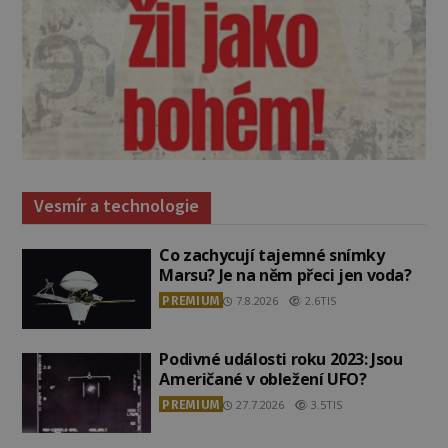
Vesmír a technologie
Co zachycují tajemné snímky
Marsu? Je na něm přeci jen voda?
PREMIUM
7.8.2026
2.6TIS
Podivné události roku 2023: Jsou
Američané v obležení UFO?
PREMIUM
27.7.2026
3.5TIS