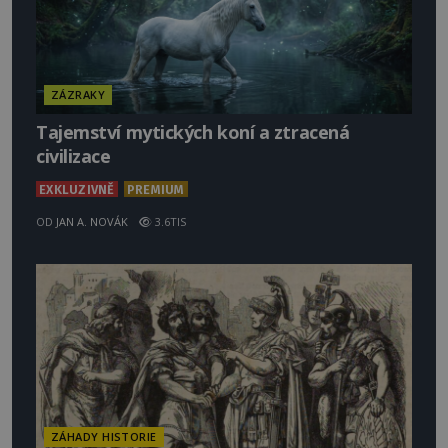
ZÁZRAKY
Tajemství mytických koní a ztracená
civilizace
EXKLUZIVNĚ
PREMIUM
OD
JAN A. NOVÁK
3.6TIS
ZÁHADY HISTORIE