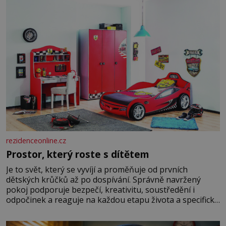
rezidenceonline.cz
Prostor, který roste s dítětem
Je to svět, který se vyvíjí a proměňuje od prvních
dětských krůčků až po dospívání. Správně navržený
pokoj podporuje bezpečí, kreativitu, soustředění i
odpočinek a reaguje na každou etapu života a specifické
potřeby dítěte. Pro nejmenší je klíčová jednoduchost,
měkkost a bezpečí, proto by pokoj miminka měl působit