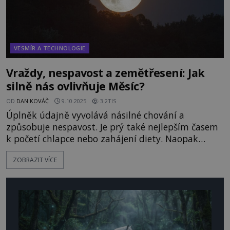
VESMÍR A TECHNOLOGIE
Vraždy, nespavost a zemětřesení: Jak
silně nás ovlivňuje Měsíc?
OD
DAN KOVÁČ
9.10.2025
3.2TIS
Úplněk údajně vyvolává násilné chování a
způsobuje nespavost. Je prý také nejlepším časem
k početí chlapce nebo zahájení diety. Naopak
bychom se v tomto čase měli vyhnout lékařským
ZOBRAZIT VÍCE
zákrokům, protože zranění se během této fáze
Měsíce údajně hůře hojí. Kolik je na těchto
tvrzeních pravdy? Měsíc bezpochyby ovlivňuje dění
na Zemi. Bez něj by se například nest