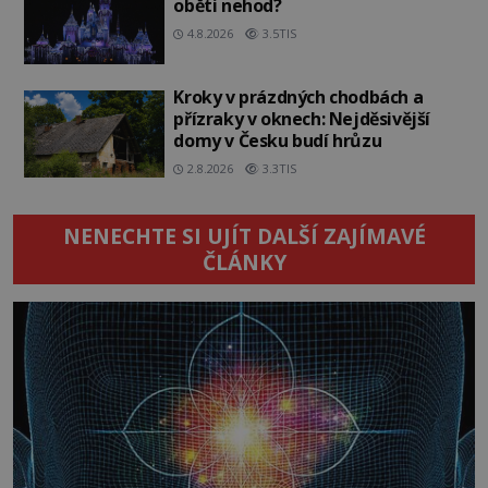
oběti nehod?
4.8.2026
3.5TIS
Kroky v prázdných chodbách a
přízraky v oknech: Nejděsivější
domy v Česku budí hrůzu
2.8.2026
3.3TIS
NENECHTE SI UJÍT DALŠÍ ZAJÍMAVÉ
ČLÁNKY