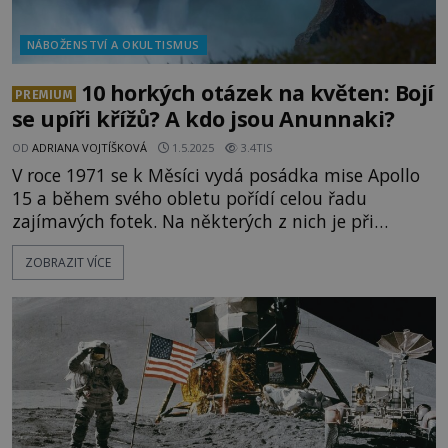
NÁBOŽENSTVÍ A OKULTISMUS
10 horkých otázek na květen: Bojí
PREMIUM
se upíři křížů? A kdo jsou Anunnaki?
OD
ADRIANA VOJTÍŠKOVÁ
1.5.2025
3.4TIS
V roce 1971 se k Měsíci vydá posádka mise Apollo
15 a během svého obletu pořídí celou řadu
zajímavých fotek. Na některých z nich je při
velkém zvětšení vidět přes 3 kilometry dlouhý
ZOBRAZIT VÍCE
objekt, který na první pohled připomíná
mimozemskou loď... Co se našlo na Měsíci? Kvůli
podivným snímkům je údajně na Měsíc v roce
1976 vyslána posádka mise Apollo 20, k