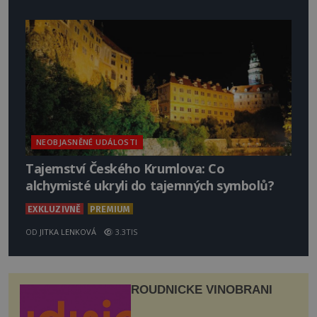
NEOBJASNĚNÉ UDÁLOSTI
Tajemství Českého Krumlova: Co
alchymisté ukryli do tajemných symbolů?
EXKLUZIVNĚ
PREMIUM
OD
JITKA LENKOVÁ
3.3TIS
ROUDNICKÉ VINOBRANÍ