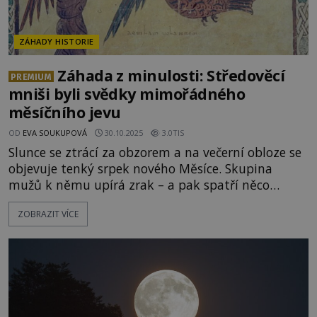
ZÁHADY HISTORIE
Záhada z minulosti: Středověcí
PREMIUM
mniši byli svědky mimořádného
měsíčního jevu
OD
EVA SOUKUPOVÁ
30.10.2025
3.0TIS
Slunce se ztrácí za obzorem a na večerní obloze se
objevuje tenký srpek nového Měsíce. Skupina
mužů k němu upírá zrak – a pak spatří něco
neuvěřitelného. Horní špička Měsíce se rozdvojí a
ZOBRAZIT VÍCE
vyšlehnou z ní plameny. Vyděšení pozorovatelé se
začínají modlit, přesvědčeni, že přichází konec
světa. Co se tehdy, koncem 12. století, skutečně
stalo? [caption id="attachment_68446"
align="alignnone" wid