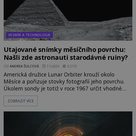
VESMÍR A TECHNOLOGIE
Utajované snímky měsíčního povrchu:
Našli zde astronauti starodávné ruiny?
OD
ANDREA ŠULCOVÁ
7.5.2025
3.2TIS
Americká družice Lunar Orbiter krouží okolo
Měsíce a pořizuje stovky fotografií jeho povrchu.
Úkolem sondy je totiž v roce 1967 určit vhodné
místo pro přistání kosmického letu, Apolla 11.
ZOBRAZIT VÍCE
Zatímco na snímcích přivrácené strany Měsíce
neobjeví vědci nic zajímavého, ty z odvrácené
strany jim doslova vyrazí dech. Jsou na nich totiž
podivné umělé objekty! Luná