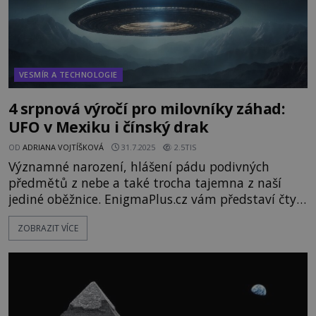
VESMÍR A TECHNOLOGIE
4 srpnová výročí pro milovníky záhad:
UFO v Mexiku i čínský drak
OD
ADRIANA VOJTÍŠKOVÁ
31.7.2025
2.5TIS
Významné narození, hlášení pádu podivných
předmětů z nebe a také trocha tajemna z naší
jediné oběžnice. EnigmaPlus.cz vám představí čtyři
záhadná výročí! 1. srpen 1555: Narození magistra
ZOBRAZIT VÍCE
Kelleyho Jeden z nejvýznamnějších alchymistů a
mágů své doby Edward Kelley (1555–1597) se
narodil v anglickém Dencesteru. Mezi jeho
mistrovské kousky patřila proměna oby