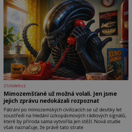
především klidně a útulně. Předškolní věk je
21stoleti.cz
Mimozemšťané už možná volali. Jen jsme
jejich zprávu nedokázali rozpoznat
Pátrání po mimozemských civilizacích se už desítky let
soustředí na hledání úzkopásmových rádiových signálů,
které by příroda sama vytvořila jen stěží. Nová studie
však naznačuje, že právě tato strate