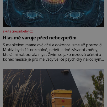
skutecnepribehy.cz
Hlas mě varuje před nebezpečím
S manželem máme dvě děti a dokonce jsme už prarodiči.
Mohla bych žít normálně, nebýt jedné zásadní změny,
která mi nabourala mysl. Živím se jako mzdová účetní a
konec měsíce je pro mě vždy velice psychicky náročným
obdobím. Od té chvíle, co máme vnoučata, mi dcera čím
dál častěji volá o pomoc, co se hlídání týče. Dalo by se