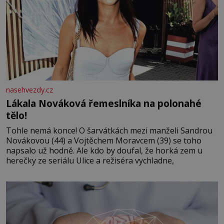
nasehvezdy.cz
Lákala Nováková řemeslníka na polonahé
tělo!
Tohle nemá konce! O šarvátkách mezi manželi Sandrou
Novákovou (44) a Vojtěchem Moravcem (39) se toho
napsalo už hodně. Ale kdo by doufal, že horká zem u
herečky ze seriálu Ulice a režiséra vychladne,