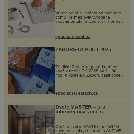
Vůbec první sluchátka od módního
domu Hermès byla vyrobena
experimentálním laboratoří Hermès
Ateliers Horizons. Elegantní gadget
si vyžádal dva roky vývoje a chlubí
se ručně šitou hovězí kůží a
epochalnisvet.cz
kovový...
ZÁBOŘSKÁ POUŤ 2025
Tradiční Zábořská pouť, která se
koná v neděli 7.9.2025 od 11:00
hod. u kostela v Záboří, části obce
Kly u Mělníka. V programu naleznete
komentovanou prohlídku kostela,
dobovou hudbu, řemesla, atrakce...
epochanacestach.cz
Dveře MASTER – pro
interiéry navržené s
rozumem i vášní!
Otočné dveře MASTER, opláštění
kůže antik, skrytá zárubeň AKTIVE