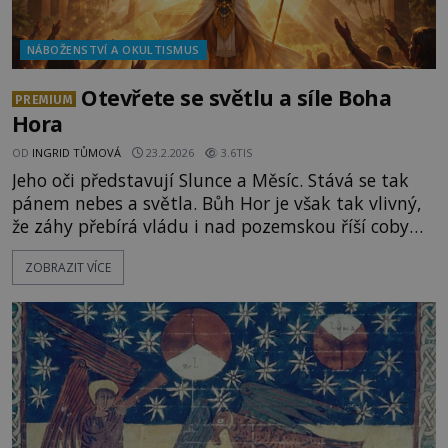
NÁBOŽENSTVÍ A OKULTISMUS
Otevřete se světlu a síle Boha
PREMIUM
Hora
OD
INGRID TŮMOVÁ
23.2.2026
3.6TIS
Jeho oči představují Slunce a Měsíc. Stává se tak
pánem nebes a světla. Bůh Hor je však tak vlivný,
že záhy přebírá vládu i nad pozemskou říší coby
božský vládce starého Egypta. Jeho symbolika
ZOBRAZIT VÍCE
dokonce přežívá po tisících let dodnes! Jeho kult se
stal jedním z nejvýznamnějších pilířů egyptské
duchovní tradice. Faraoni byli považováni za jeho
pozemské ztěle