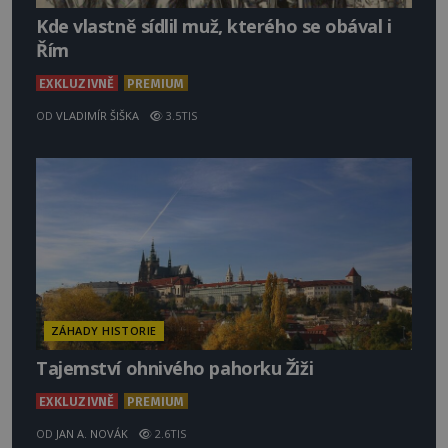
Kde vlastně sídlil muž, kterého se obával i
Řím
EXKLUZIVNĚ
PREMIUM
OD
VLADIMÍR ŠIŠKA
3.5TIS
ZÁHADY HISTORIE
Tajemství ohnivého pahorku Žiži
EXKLUZIVNĚ
PREMIUM
OD
JAN A. NOVÁK
2.6TIS