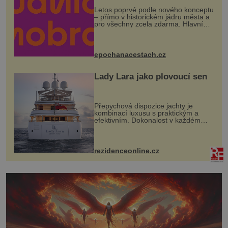
Letos poprvé podle nového konceptu
– přímo v historickém jádru města a
pro všechny zcela zdarma. Hlavní
program se odehraje na Karlově a
Husově náměstí. Návštěvníci se
mohou těšit na víno, burčák, pes...
epochanacestach.cz
Lady Lara jako plovoucí sen
Přepychová dispozice jachty je
kombinací luxusu s praktickým a
efektivním. Dokonalost v každém
detailu představuje značka Fendi
Casa, kterou byly vybaveny její
paluby. Monacký přístav nabízí
každoročn...
rezidenceonline.cz