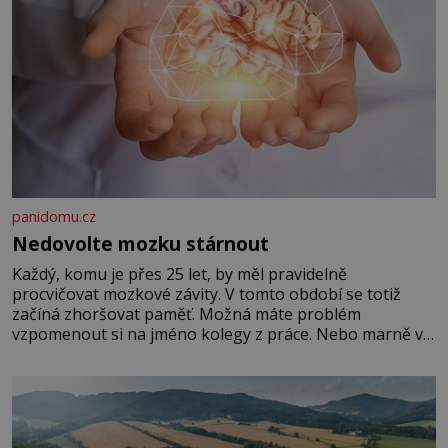
panidomu.cz
Nedovolte mozku stárnout
Každý, komu je přes 25 let, by měl pravidelně
procvičovat mozkové závity. V tomto období se totiž
začíná zhoršovat paměť. Možná máte problém
vzpomenout si na jméno kolegy z práce. Nebo marně v
paměti lovíte název knížky, kterou jste nedávno přečetli.
Je to opravdu tak, s věkem jako kdyby se paměť
rozhodla stávkovat. Cvičte