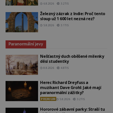
6.8.2026
3.2TIS
Železný zázrak z Indie: Proč tento
sloup už 1 600 let nezná rez?
5.8.2026
3.1TIS
Paranormální jevy
Nešťastný duch oběšené milenky
děsí studentky
8.8.2026
4.8TIS
Herec Richard Dreyfuss a
muzikant Dave Grohl: Jaké mají
paranormální zážitky?
PREMIUM
5.8.2026
3.2TIS
Hororové zábavní parky: Straší tu