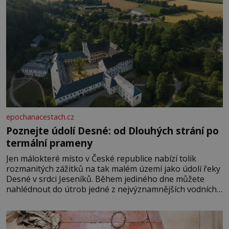
epochanacestach.cz
Poznejte údolí Desné: od Dlouhých strání po
termální prameny
Jen málokteré místo v České republice nabízí tolik
rozmanitých zážitků na tak malém území jako údolí řeky
Desné v srdci Jeseníků. Během jediného dne můžete
nahlédnout do útrob jedné z nejvýznamnějších vodních
elektráren v Evropě, vydat se na horské hřebeny, projet
se na koloběžce a den zakončit poznáváním památek ve
Velkých Losinách nebo v termálním