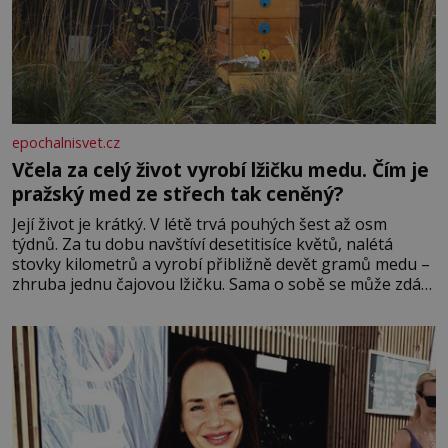
epochalnisvet.cz
Včela za celý život vyrobí lžičku medu. Čím je
pražský med ze střech tak ceněný?
Její život je krátký. V létě trvá pouhých šest až osm
týdnů. Za tu dobu navštíví desetitisíce květů, nalétá
stovky kilometrů a vyrobí přibližně devět gramů medu –
zhruba jednu čajovou lžičku. Sama o sobě se může zdát
bezvýznamná. Teprve když se spojí s dalšími desítkami
tisíc příslušnic svého včelstva, vznikne jeden z
nejdokonalejších organismů