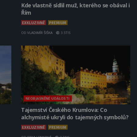
Kde vlastně sídlil muž, kterého se obával i
Řím
EXKLUZIVNĚ
PREMIUM
OD
VLADIMÍR ŠIŠKA
3.5TIS
NEOBJASNĚNÉ UDÁLOSTI
Tajemství Českého Krumlova: Co
alchymisté ukryli do tajemných symbolů?
EXKLUZIVNĚ
PREMIUM