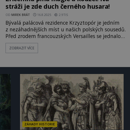
Místní ho nazývají
stráži je zde duch černého husara!
OD
MIREK BRÁT
16.8.2025
2.9TIS
Bývalá palácová rezidence Krzyztopór je jedním
z nezáhadnějších míst u našich polských sousedů.
Před zrodem francouzských Versailles se jednalo o
jeden z největších paláců v celé Evropě. Objekt je
ZOBRAZIT VÍCE
přístupný veřejnosti, v nabídce jsou i noční
prohlídkové okruhy. Pokud však patříte mezi
bázlivé turisty, vyberte si raději den než noc.
Proč? Tato stave
ZÁHADY HISTORIE