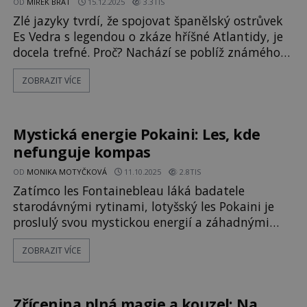
OD
MIREK BRÁT
15.12.2025
3.3TIS
Zlé jazyky tvrdí, že spojovat španělský ostrůvek
Es Vedra s legendou o zkáze hříšné Atlantidy, je
docela trefné. Proč? Nachází se poblíž známého
baleárského ostrova Ibiza, který proslul jako
ZOBRAZIT VÍCE
centrum bujarých prázdninových radovánek
všeho druhu. Nejde však jen o legendu o
Atlantidě. Tato oblast je známá i výskytem UFO.
Ostrov Es Vedra je neobydlený.
Mystická energie Pokaini: Les, kde
nefunguje kompas
OD
MONIKA MOTYČKOVÁ
11.10.2025
2.8TIS
Zatímco les Fontainebleau láká badatele
starodávnými rytinami, lotyšský les Pokaini je
proslulý svou mystickou energií a záhadnými
jevy. Místní legendy tvrdí, že dokáže uzdravovat,
ZOBRAZIT VÍCE
ale také strašit a šířit strach. Je možné, že existují
místa, kde se koncentruje neznámá energie,
která dokáže ovlivnit lidi i techniku? Jihozápadně
od města Riga v Lotyšsku leží další záhadný les.
Zřícenina plná magie a kouzel: Na