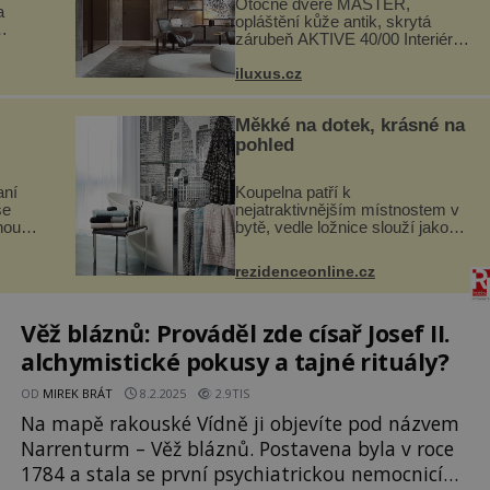
Otočné dveře MASTER,
a
opláštění kůže antik, skrytá
zárubeň AKTIVE 40/00 Interiéry
navrhované na zakázku často
si
vyžadují atypické rozměry nejen
iluxus.cz
hlubí
nábytku, ale i otvorových prvků.
a
Technické zázemí dnes umož...
Měkké na dotek, krásné na
pohled
aní
Koupelna patří k
se
nejatraktivnějším místnostem v
noubí
bytě, vedle ložnice slouží jako
chutě
místo pro relaxaci a odpočinek.
ité a
Koupelnový textil – ručníky,
rezidenceonline.cz
ré
osušky a koberečky – mohou
jako mávnutím kouzelného
proutku...
Věž bláznů: Prováděl zde císař Josef II.
alchymistické pokusy a tajné rituály?
OD
MIREK BRÁT
8.2.2025
2.9TIS
Na mapě rakouské Vídně ji objevíte pod názvem
Narrenturm – Věž bláznů. Postavena byla v roce
1784 a stala se první psychiatrickou nemocnicí