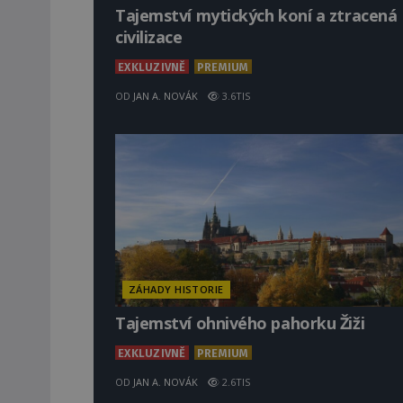
Tajemství mytických koní a ztracená
civilizace
EXKLUZIVNĚ
PREMIUM
OD
JAN A. NOVÁK
3.6TIS
ZÁHADY HISTORIE
Tajemství ohnivého pahorku Žiži
EXKLUZIVNĚ
PREMIUM
OD
JAN A. NOVÁK
2.6TIS