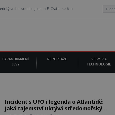
udce Joseph F. Crater se 6. srpna 1930 navečeří ve své oblíbené restau
PARANORMÁLNÍ
REPORTÁŽE
VESMÍR A
JEVY
TECHNOLOGIE
Incident s UFO i legenda o Atlantidě:
Jaká tajemství ukrývá středomořský
ostrůvek?