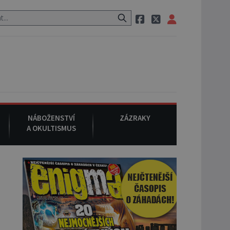
raci, pak si na ulici zavolá taxi, nasedne do něj a už ho nikdy nikdo 
NÁBOŽENSTVÍ
ZÁZRAKY
A OKULTISMUS