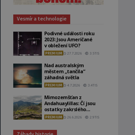
Vesmír a technologie
Podivné události roku
2023: Jsou Američané
v obležení UFO?
PREMIUM
27.7.2026
3.5TIS
Nad australským
městem „tančila“
záhadná světla
PREMIUM
4.7.2026
3.4TIS
Mimozemšťan z
Andahuaylillas: Čí jsou
ostatky zakrslého
stvoření s ohromnou
PREMIUM
26.6.2026
2.9TIS
lebkou?
Záhady historie