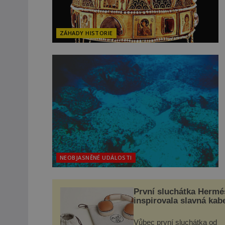
ZÁHADY HISTORIE
NEOBJASNĚNÉ UDÁLOSTI
První sluchátka Hermé
inspirovala slavná kab
Vůbec první sluchátka od