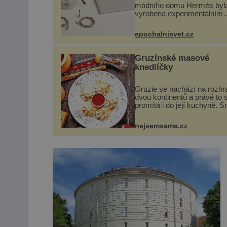
módního domu Hermès byl
vyrobena experimentálním
laboratoří Hermès Ateliers
Horizons. Elegantní gadget 
epochalnisvet.cz
vyžádal dva roky vývoje a c
se ručně šitou hovězí kůží 
kovový...
Gruzínské masové
knedlíčky
Gruzie se nachází na rozhr
dvou kontinentů a právě to 
promítá i do její kuchyně. S
se v ní evropské a asijské 
a díky tomu vznikají rozman
nejsemsama.cz
chuťově bohaté pokrmy, kte
rozhodně st...