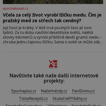
epochalnisvet.cz
Včela za celý život vyrobí lžičku medu. Čím je
pražský med ze střech tak ceněný?
Její život je krátký. V létě trvá pouhých šest až osm
týdnů. Za tu dobu navštíví desetitisíce květů, nalétá
stovky kilometrů a vyrobí přibližně devět gramů medu –
zhruba jednu čajovou lžičku. Sama o sobě se může zdát
bezvýznamná. Teprve když se spojí s dalšími desítkami
tisíc příslušnic svého včelstva, vznikne jeden z
nejdokonalejších organismů
Navštivte také naše další internetové
projekty:
Epochaplus.cz
NašeHvězdy.cz
PaníDomu.cz
TisíceReceptů.cz
SkutečnéPříběhy.cz
EpochaNaCestach.cz
21Stoleti.cz
EpochálníSvět.cz