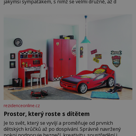
jakýmsi sympaťákem, s nímž se velmi družně, až d
rezidenceonline.cz
Prostor, který roste s dítětem
Je to svět, který se vyvíjí a proměňuje od prvních
dětských krůčků až po dospívání. Správně navržený
pokoj podporuje bezpečí, kreativitu, soustředění i