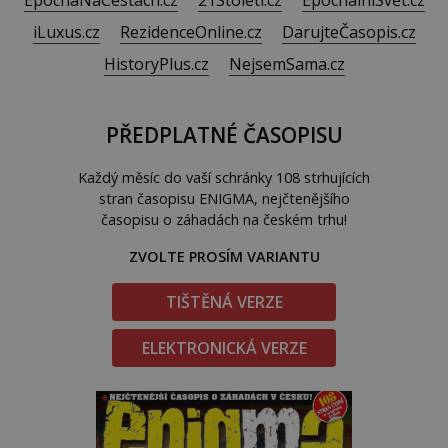
iLuxus.cz
RezidenceOnline.cz
DarujteČasopis.cz
HistoryPlus.cz
NejsemSama.cz
PŘEDPLATNÉ ČASOPISU
Každý měsíc do vaší schránky 108 strhujících
stran časopisu ENIGMA, nejčtenějšího
časopisu o záhadách na českém trhu!
ZVOLTE PROSÍM VARIANTU
TIŠTĚNÁ VERZE
ELEKTRONICKÁ VERZE