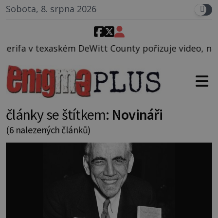
Sobota, 8. srpna 2026
t County pořizuje video, na kterém před jeho vozem
články se štítkem:
Novináři
(6 nalezených článků)