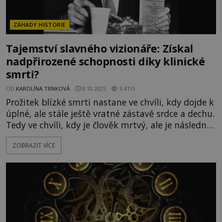
ZÁHADY HISTORIE
Tajemství slavného vizionáře: Získal
nadpřirozené schopnosti díky klinické
smrti?
OD
KAROLÍNA TRNKOVÁ
8.10.2025
3.4TIS
Prožitek blízké smrti nastane ve chvíli, kdy dojde k
úplné, ale stále ještě vratné zástavě srdce a dechu.
Tedy ve chvíli, kdy je člověk mrtvý, ale je následně
například defibrilátorem navrácen zpět do života.
ZOBRAZIT VÍCE
Podle některých názorů prožitek blízké smrti může
umožnit člověku do té doby nevídané věci.
Typickým příkladem je prý americký novinář
William Dudley Pelley (1890–1965), který má svou
mimot