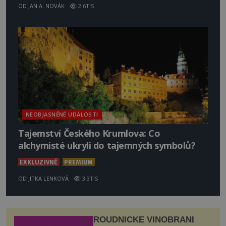
OD
JAN A. NOVÁK
2.6TIS
NEOBJASNĚNÉ UDÁLOSTI
Tajemství Českého Krumlova: Co
alchymisté ukryli do tajemných symbolů?
EXKLUZIVNĚ
PREMIUM
OD
JITKA LENKOVÁ
3.3TIS
ROUDNICKÉ VINOBRANÍ