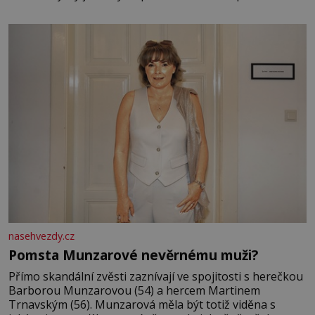
jsem kolem sebe partu kamarádek ani partnera. Stačily
mi knihy, práce a hlavně klid. Hned po studiích jsem
odešla z rodného města,
nasehvezdy.cz
Pomsta Munzarové nevěrnému muži?
Přímo skandální zvěsti zaznívají ve spojitosti s herečkou
Barborou Munzarovou (54) a hercem Martinem
Trnavským (56). Munzarová měla být totiž viděna s