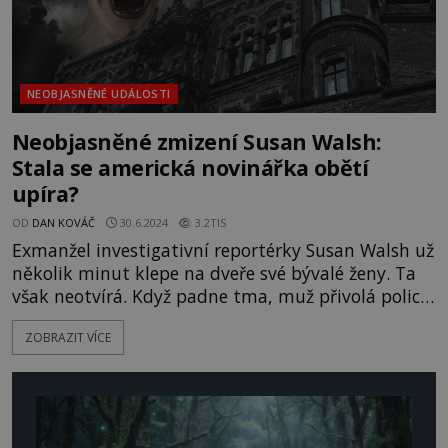
NEOBJASNĚNÉ UDÁLOSTI
Neobjasněné zmizení Susan Walsh:
Stala se americká novinářka obětí
upíra?
OD
DAN KOVÁČ
30.6.2024
3.2TIS
Exmanžel investigativní reportérky Susan Walsh už
několik minut klepe na dveře své bývalé ženy. Ta
však neotvírá. Když padne tma, muž přivolá policii.
Susan totiž v posledních dnech pátrala po
ZOBRAZIT VÍCE
vampýrech. Přivolaní policisté vyrazí dveře, v bytě
ale nic nenajdou. Po Susan jako by se slehla zem.
Podle místních padla za oběť krvelačnému
upírovi…