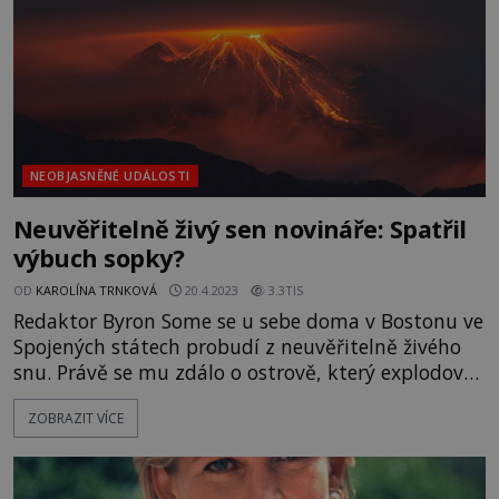
NEOBJASNĚNÉ UDÁLOSTI
Neuvěřitelně živý sen novináře: Spatřil
výbuch sopky?
OD
KAROLÍNA TRNKOVÁ
20.4.2023
3.3TIS
Redaktor Byron Some se u sebe doma v Bostonu ve
Spojených státech probudí z neuvěřitelně živého
snu. Právě se mu zdálo o ostrově, který explodoval
a jehož značná část se zřítila do moře. Zcela
ZOBRAZIT VÍCE
pohlcen svým zážitkem vše pečlivě zaznamená.
V této chvíli ještě netuší, že spatřil skutečný
výbuch sopky Krakatoa v Indonésii! Jak je možné,