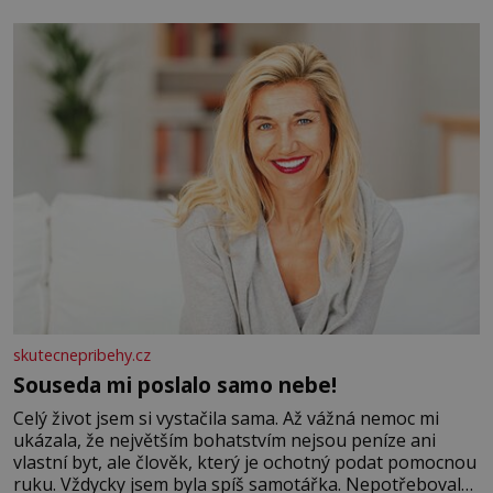
se na koloběžce a den zakončit poznáváním památek ve
Velkých Losinách nebo v termálním
skutecnepribehy.cz
Souseda mi poslalo samo nebe!
Celý život jsem si vystačila sama. Až vážná nemoc mi
ukázala, že největším bohatstvím nejsou peníze ani
vlastní byt, ale člověk, který je ochotný podat pomocnou
ruku. Vždycky jsem byla spíš samotářka. Nepotřebovala