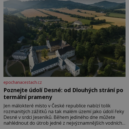
rozhodla stávkovat. Cvičte
epochanacestach.cz
Poznejte údolí Desné: od Dlouhých strání po
termální prameny
Jen málokteré místo v České republice nabízí tolik
rozmanitých zážitků na tak malém území jako údolí řeky
Desné v srdci Jeseníků. Během jediného dne můžete
nahlédnout do útrob jedné z nejvýznamnějších vodních
elektráren v Evropě, vydat se na horské hřebeny, projet