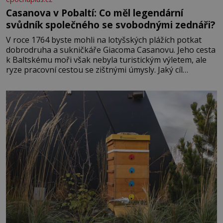
Casanova v Pobaltí: Co měl legendární
svůdník společného se svobodnými zednáři?
V roce 1764 byste mohli na lotyšských plážích potkat
dobrodruha a sukničkáře Giacoma Casanovu. Jeho cesta
k Baltskému moři však nebyla turistickým výletem, ale
ryze pracovní cestou se zištnými úmysly. Jaký cíl
Casanova sledoval, když se například procházel uličkami
lotyšské Rigy? Casanova v Pobaltí kontaktoval tamní
zednářské lóže. Nebyl v této oblasti žádným nováčkem,
protože do zednářské