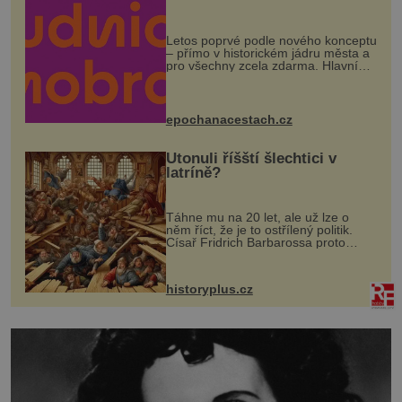
Letos poprvé podle nového konceptu
– přímo v historickém jádru města a
pro všechny zcela zdarma. Hlavní
program se odehraje na Karlově a
Husově náměstí. Návštěvníci se
mohou těšit na víno, burčák, pes...
epochanacestach.cz
Utonuli říšští šlechtici v
latríně?
Táhne mu na 20 let, ale už lze o
něm říct, že je to ostřílený politik.
Císař Fridrich Barbarossa proto
posílá svého syna a dědice Jindřicha
VI. do Erfurtu, aby se stal
prostředníkem při řešení sporu m...
historyplus.cz