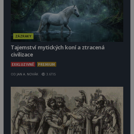
ZÁZRAKY
Tajemství mytických koní a ztracená
civilizace
EXKLUZIVNĚ
PREMIUM
OD
JAN A. NOVÁK
3.6TIS