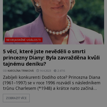
že ve snu prožil něco, co se odehrálo tisíce
kilometrů od něj
NEOBJASNĚNÉ UDÁLOSTI
5 věcí, které jste nevěděli o smrti
princezny Diany: Byla zavražděna kvůli
tajnému deníku?
OD
KAROLÍNA TRNKOVÁ
14.4.2023
2.6TIS
Zabíjeli konkurenti Dodiho otce? Princezna Diana
(1961–1997) se v roce 1996 rozvádí s následníkem
trůnu Charlesem (*1948) a krátce nato začíná
chodit s egyptským obchodníkem Dodim Al-
ZOBRAZIT VÍCE
Fayedem (1955–1997). A to jí podle jedné teorie
stojí život. „Její smrt mohla být výsledkem plánu