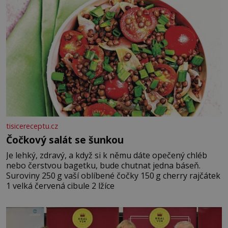
tisicereceptu.cz
Čočkový salát se šunkou
Je lehký, zdravý, a když si k němu dáte opečený chléb
nebo čerstvou bagetku, bude chutnat jedna báseň.
Suroviny 250 g vaší oblíbené čočky 150 g cherry rajčátek
1 velká červená cibule 2 lžíce