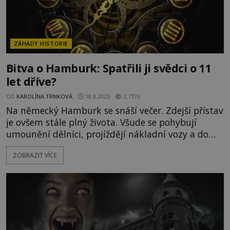
ZÁHADY HISTORIE
Bitva o Hamburk: Spatřili ji svědci o 11
let dříve?
OD
KAROLÍNA TRNKOVÁ
18.9.2025
2.7TIS
Na německý Hamburk se snáší večer. Zdejší přístav
je ovšem stále plný života. Všude se pohybují
umounění dělníci, projíždějí nákladní vozy a do
řevu racků a hučení lodí, houpajících se na vodě,
ZOBRAZIT VÍCE
pokřikují námořníci, kteří právě připluli. Toho dne
se po přístavu pohybuje také dvojice německých
novinářů – reportér J. Bernard Hutton a fotograf
Joachim Brandt. A narazí přitom na něco, čím se
jejich jmé