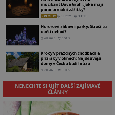
muzikant Dave Grohl: Jaké mají
paranormální zážitky?
PREMIUM
5.8.2026
3.1TIS
Hororové zábavní parky: Straší tu
oběti nehod?
4.8.2026
3.5TIS
Kroky v prázdných chodbách a
přízraky v oknech: Nejděsivější
domy v Česku budí hrůzu
2.8.2026
3.3TIS
NENECHTE SI UJÍT DALŠÍ ZAJÍMAVÉ
ČLÁNKY