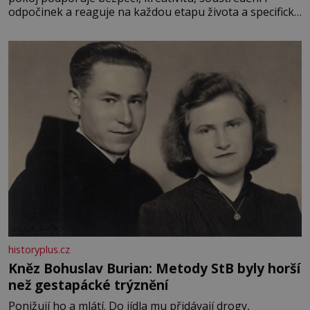
odpočinek a reaguje na každou etapu života a specifické
potřeby dítěte. Pro nejmenší je klíčová jednoduchost,
měkkost a bezpečí, proto by pokoj miminka měl působit
především klidně a útulně. Předškolní věk je
historyplus.cz
Kněz Bohuslav Burian: Metody StB byly horší
než gestapácké trýznění
Ponižují ho a mlátí. Do jídla mu přidávají drogy,