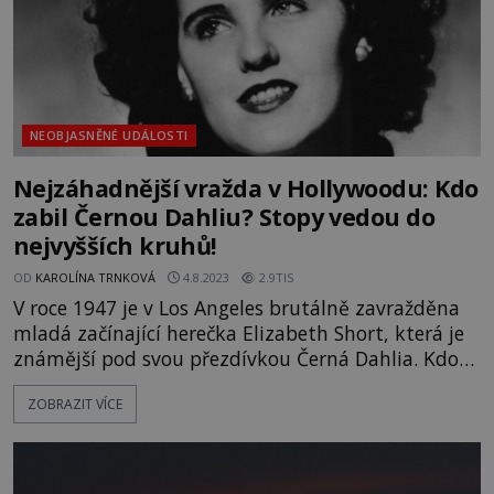
NEOBJASNĚNÉ UDÁLOSTI
Nejzáhadnější vražda v Hollywoodu: Kdo
zabil Černou Dahliu? Stopy vedou do
nejvyšších kruhů!
OD
KAROLÍNA TRNKOVÁ
4.8.2023
2.9TIS
V roce 1947 je v Los Angeles brutálně zavražděna
mladá začínající herečka Elizabeth Short, která je
známější pod svou přezdívkou Černá Dahlia. Kdo
tento odporný zločin spáchal? Mezi podezřelými
ZOBRAZIT VÍCE
nechybí ani folkový písničkář Woody Guthrie nebo
uznávaný režisér Orson Welles! Chtěla se stát
herečkou a vejít do dějin. Mladá žena Elizabeth S