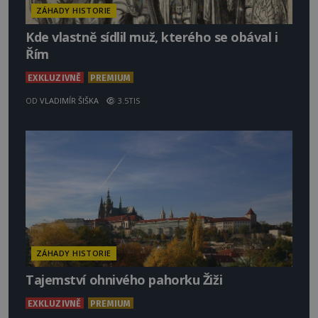
ZÁHADY HISTORIE
Kde vlastně sídlil muž, kterého se obával i
Řím
EXKLUZIVNĚ
PREMIUM
OD
VLADIMÍR ŠIŠKA
3.5TIS
ZÁHADY HISTORIE
Tajemství ohnivého pahorku Žiži
EXKLUZIVNĚ
PREMIUM