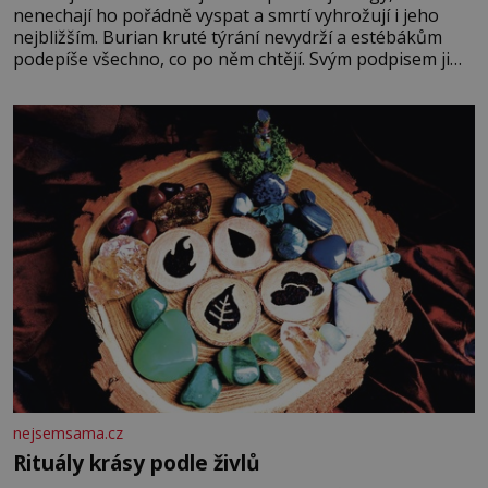
nenechají ho pořádně vyspat a smrtí vyhrožují i jeho
nejbližším. Burian kruté týrání nevydrží a estébákům
podepíše všechno, co po něm chtějí. Svým podpisem jim
potvrdí také to, že na něj během výslechů nikdo nevyvíjel
fyzický ani psychický nátlak. Syn brněnského řezníka
chce být knězem a
nejsemsama.cz
Rituály krásy podle živlů