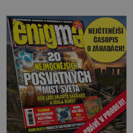
na zabití Dodiho a zosnovali ho obchodní
nepřátelé jeh