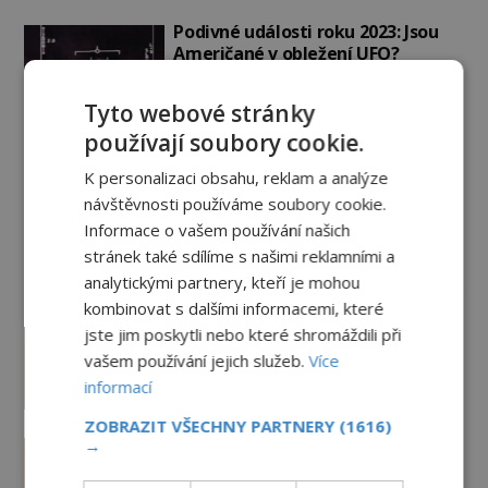
Podivné události roku 2023: Jsou
Američané v obležení UFO?
PREMIUM
27.7.2026
3.5TIS
Tyto webové stránky
používají soubory cookie.
Nad australským městem
„tančila“ záhadná světla
K personalizaci obsahu, reklam a analýze
PREMIUM
4.7.2026
3.4TIS
návštěvnosti používáme soubory cookie.
Informace o vašem používání našich
stránek také sdílíme s našimi reklamními a
Záhady historie
analytickými partnery, kteří je mohou
kombinovat s dalšími informacemi, které
Ayia Napa: Kyperské vodní
jste jim poskytli nebo které shromáždili při
monstrum s mírumilovnou
vašem používání jejich služeb.
Více
povahou
informací
7.8.2026
4.9TIS
ZOBRAZIT VŠECHNY PARTNERY
(1616)
Ztracený hrob svatého Mikuláše:
→
Tajná výprava, která odnesla
nejslavnější relikvii do Itálie