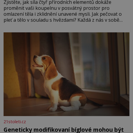
Zjistěte, jak síla čtyř přírodních elementů dokáže
proměnit vaši koupelnu v posvátný prostor pro
omlazení těla i zklidnění unavené mysli. Jak pečovat o
pleť a tělo v souladu s hvězdami? Každá z nás v sobě
nese otisk vesmíru, který se projevuje nejen v naší
povaze, ale i v potřebách naší pokožky. Ohnivá znamení
Ženy narozené ve znamení Berana, Lva a Střelce v sobě
nesou žár, odvahu a neutuchající elán. Vaše
21stoleti.cz
Geneticky modifikovaní bíglové mohou být