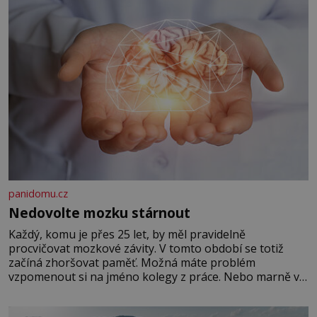
panidomu.cz
Nedovolte mozku stárnout
Každý, komu je přes 25 let, by měl pravidelně
procvičovat mozkové závity. V tomto období se totiž
začíná zhoršovat paměť. Možná máte problém
vzpomenout si na jméno kolegy z práce. Nebo marně v
paměti lovíte název knížky, kterou jste nedávno přečetli.
Je to opravdu tak, s věkem jako kdyby se paměť