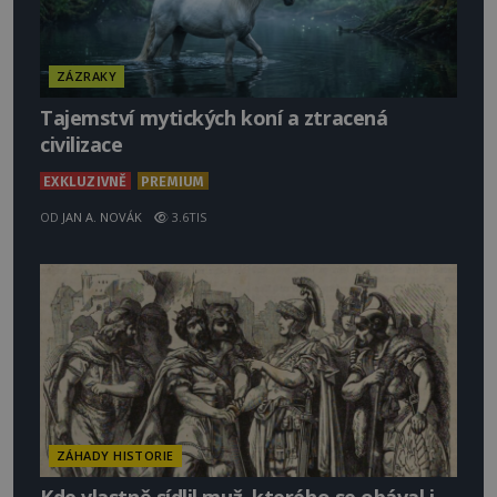
ZÁZRAKY
Tajemství mytických koní a ztracená
civilizace
EXKLUZIVNĚ
PREMIUM
OD
JAN A. NOVÁK
3.6TIS
ZÁHADY HISTORIE