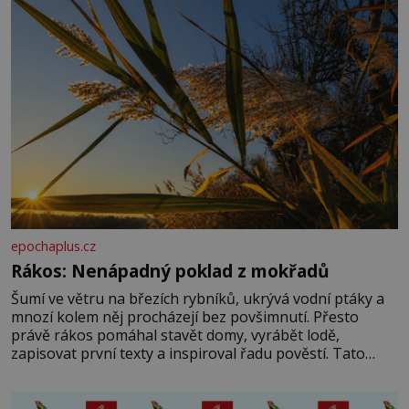
epochaplus.cz
Rákos: Nenápadný poklad z mokřadů
Šumí ve větru na březích rybníků, ukrývá vodní ptáky a
mnozí kolem něj procházejí bez povšimnutí. Přesto
právě rákos pomáhal stavět domy, vyrábět lodě,
zapisovat první texty a inspiroval řadu pověstí. Tato
skromná, ale užitečná rostlina provází člověka už tisíce
let. Většina lidí vnímá rákos jen jako obyčejnou kulisu
letního koupání. Stačí se však podívat