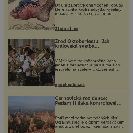
Dna je zánětlivé onemocnění kloubů,
které vzniká kvůli nadbytku kyseliny
močové v těle. Ta se ve formě
krystalků ukládá v blízkosti kloubů,
nejčastěji přitom postihuje palce na
nohou, a způsobuje bole...
21stoleti.cz
Zrod Oktoberfestu. Jak
královská svatba
odstartovala největší pivní
festival světa
V Mnichově se každoročně koná
jeden z největších a nejslavnějších
festivalů na světě – Oktoberfest.
Každý rok přiláká miliony
návštěvníků, kteří si vychutnávají
pivo, tradiční jídlo a bavorskou
epochaplus.cz
kultur...
Černovická rezidence:
Pedant Hlávka kontroloval
každou cihlu
Patří mezi sedm novodobých divů
Ukrajiny. Řeč je o obřím černovickém
areálu, za jehož vznikem stál slavný
český architekt Josef Hlávka. Ten si