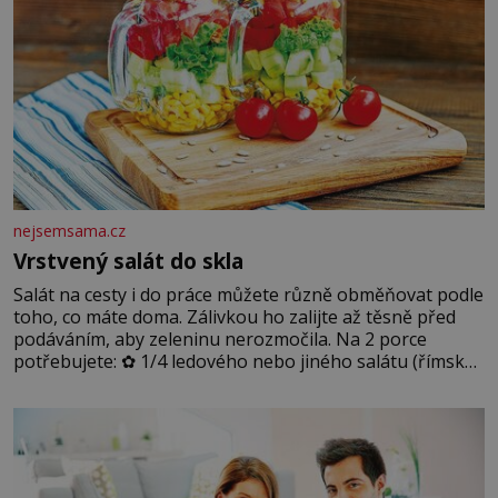
nejsemsama.cz
Vrstvený salát do skla
Salát na cesty i do práce můžete různě obměňovat podle
toho, co máte doma. Zálivkou ho zalijte až těsně před
podáváním, aby zeleninu nerozmočila. Na 2 porce
potřebujete: ✿ 1/4 ledového nebo jiného salátu (římský
salát, polníček…) ✿ 1 malá konzerva kukuřice ✿ ½
okurky ✿ 2 rajčata Zálivka: ✿ 4 lžíce olivového oleje ✿ 1
lžíci citronové šťávy ✿ ½ stroužku