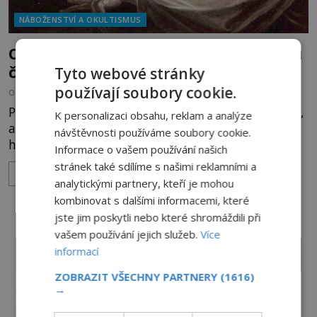
NÁBOŽENSTVÍ A OKULTISMUS
Osmanský cestovatel zaznamenal bitvu
čarodějnic
Tyto webové stránky
používají soubory cookie.
OD
MIREK BRÁT
11.8.2022
2.7TIS
Pokud by Evliya Celebi nežil v sedmnáctém století,
K personalizaci obsahu, reklam a analýze
ale v moderní současnosti, byl by jistě virální
návštěvnosti používáme soubory cookie.
hvězdou sociálních sítí. Přinejmenším o jím
Informace o vašem používání našich
zaznamenanou bitvu čarodějnic by byl enormní
stránek také sdílíme s našimi reklamními a
ZOBRAZIT VÍCE
zájem! Evliya Celebi (1611-1682) strávil na cestách
analytickými partnery, kteří je mohou
po Osmanské říši i sousedících regionech plných
kombinovat s dalšími informacemi, které
čtyřicet let. Rodák z Konstantinopole se rozhodl, že
jste jim poskytli nebo které shromáždili při
chce v ži
vašem používání jejich služeb.
Více
informací
ZOBRAZIT VŠECHNY PARTNERY
(1616)
→