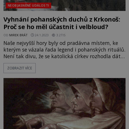
NEOBJASNĚNÉ UDÁLOSTI
Vyhnání pohanských duchů z Krkonoš:
Proč se ho měl účastnit i velbloud?
OD
MIREK BRÁT
24.1.2023
3.2TIS
Naše nejvyšší hory byly od pradávna místem, ke
kterým se vázala řada legend i pohanských rituálů.
Není tak divu, že se katolická církev rozhodla dát
najevo, že nikoli Krakonoš či jiný horský duch, ale
ZOBRAZIT VÍCE
ona je tady pánem. Na pomoc si přivedla i
velblouda! Součástí těchto snah bylo i svěcení
Labského pramene a jeho okolí. Obřadu se dne 19.
září