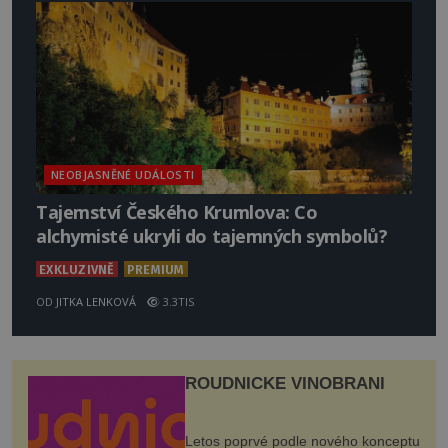
NEOBJASNĚNÉ UDÁLOSTI
Tajemství Českého Krumlova: Co
alchymisté ukryli do tajemných symbolů?
EXKLUZIVNĚ
PREMIUM
OD
JITKA LENKOVÁ
3.3TIS
ROUDNICKÉ VINOBRANÍ
Letos poprvé podle nového konceptu