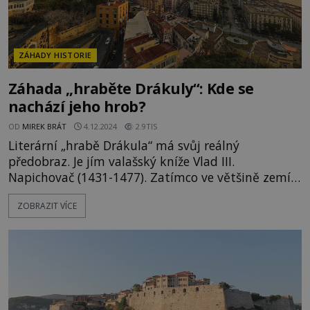
ZÁHADY HISTORIE
Záhada „hraběte Drákuly“: Kde se
nachází jeho hrob?
OD
MIREK BRÁT
4.12.2024
2.9TIS
Literární „hrabě Drákula“ má svůj reálný
předobraz. Je jím valašský kníže Vlad III.
Napichovač (1431-1477). Zatímco ve většině zemí
světa je tento šlechtic znám především díky
ZOBRAZIT VÍCE
legendám o krutých excesech, v Rumunsku a
Bulharsku oceňují i jeho úspěchy při bojích
s Osmany. Všechny ale zajímá, kde by mohlo být
místo jeho posledního odpočinku. Vlad III