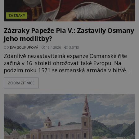
ZÁZRAKY
Zázraky Papeže Pia V.: Zastavily Osmany
jeho modlitby?
OD
EVA SOUKUPOVÁ
13.4.2026
3.5TIS
Zdánlivě nezastavitelná expanze Osmanské říše
začíná v 16. století ohrožovat také Evropu. Na
podzim roku 1571 se osmanská armáda v bitvě
utká se Svatou ligou a navzdory výrazné početní
ZOBRAZIT VÍCE
přesile se dočká své první velké porážky. Podíl na
tom podle věřících má tehdejší papež Pius V. a
jeho modlitby k Panně Marii. Italský kněz Antonio
Ghislieri (1504–1572),