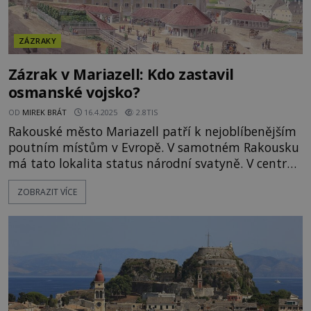
ZÁZRAKY
Zázrak v Mariazell: Kdo zastavil
osmanské vojsko?
OD
MIREK BRÁT
16.4.2025
2.8TIS
Rakouské město Mariazell patří k nejoblíbenějším
poutním místům v Evropě. V samotném Rakousku
má tato lokalita status národní svatyně. V centru
všeho dění je románská soška Panny Marie. Říká se
ZOBRAZIT VÍCE
jí Magna Mater Austria. Jaká zázračná moc je s ní
spojována? Srdcem poutního místa je bazilika.
Vyrostla na gotických základech kostela ze 14.
století. V ro