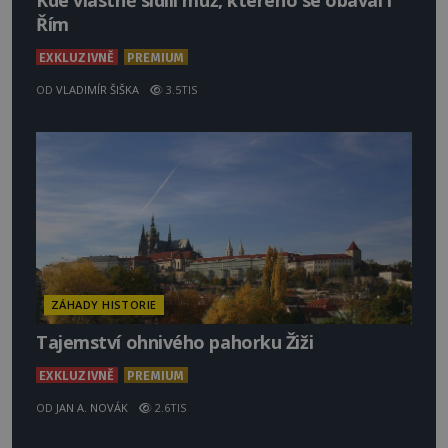
Kde vlastně sídlil muž, kterého se obával i
Řím
EXKLUZIVNĚ
PREMIUM
OD
VLADIMÍR ŠIŠKA
3.5TIS
ZÁHADY HISTORIE
Tajemství ohnivého pahorku Žiži
EXKLUZIVNĚ
PREMIUM
OD
JAN A. NOVÁK
2.6TIS