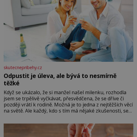
skutecnepribehy.cz
Odpustit je úleva, ale bývá to nesmírně
těžké
Když se ukázalo, že si manžel našel milenku, rozhodla
jsem se trpělivě vyčkávat, přesvědčena, že se dříve či
později vrátí k rodině. Možná je to jedna z nejtěžších věcí
na světě. Ale každý, kdo s tím má nějaké zkušenosti, se
zapřísahá, že pokud odpustíte, znatelně se vám uleví.
Když se ke mně doneslo, že si manžel pořídil milenku,