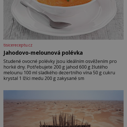
tisicereceptu.cz
Jahodovo-melounová polévka
Studené ovocné polévky jsou ideálním osvěžením pro
horké dny. Potřebujete 200 g jahod 600 g žlutého
melounu 100 ml sladkého dezertního vína 50 g cukru
krystal 1 lžíci medu 200 g zakysané sm