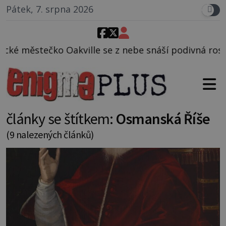
Pátek, 7. srpna 2026
e z nebe snáší podivná rosolovitá látka neznámého 
články se štítkem:
Osmanská Říše
(9 nalezených článků)