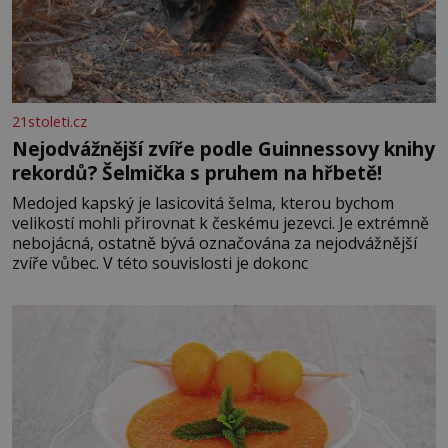
21stoleti.cz
Nejodvážnější zvíře podle Guinnessovy knihy
rekordů? Šelmička s pruhem na hřbetě!
Medojed kapský je lasicovitá šelma, kterou bychom
velikostí mohli přirovnat k českému jezevci. Je extrémně
nebojácná, ostatně bývá označována za nejodvážnější
zvíře vůbec. V této souvislosti je dokonc