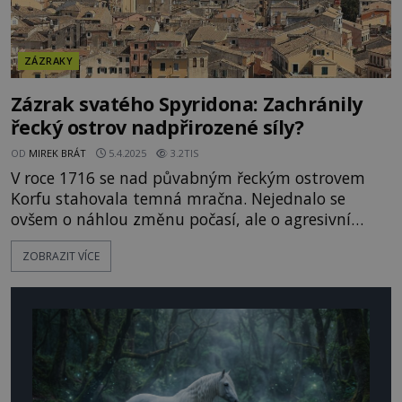
ZÁZRAKY
Zázrak svatého Spyridona: Zachránily
řecký ostrov nadpřirozené síly?
OD
MIREK BRÁT
5.4.2025
3.2TIS
V roce 1716 se nad půvabným řeckým ostrovem
Korfu stahovala temná mračna. Nejednalo se
ovšem o náhlou změnu počasí, ale o agresivní
politiku sultána Ahmeda III. (1673-1736).
ZOBRAZIT VÍCE
Osmanská armáda se shromáždila na protilehlé
řecké pevnině, na hladinu vyplulo mohutné
loďstvo. Pak nastal zázrak! Podle oficiální
historiografie se v roce 1716 střetly u Korfu