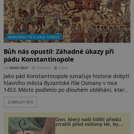
NÁBOŽENSTVÍ A OKULTISMUS
Bůh nás opustil: Záhadné úkazy při
pádu Konstantinopole
OD
MIREK BRÁT
12.8.2023
3.3TIS
Jako pád Konstantinopole označuje historie dobytí
hlavního města Byzantské říše Osmany v roce
1453. Město podlehlo po dlouhém obléhání, které
trvalo padesát tři dnů. Tuto událost však
ZOBRAZIT VÍCE
doprovázela řada záhadných jevů. Jakých?
Odborníci se domnívají, že všechny záhadné úkazy
měly společnou příčinu. Mohla jí být erupce
Gen, který naši lidští předci
neznámé sopky v letech v letech
ztratili před miliony let, by
mohl pomoci s léčbou
„nemoci králů“