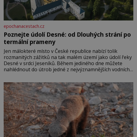
epochanacestach.cz
Poznejte údolí Desné: od Dlouhých strání po
termální prameny
Jen málokteré místo v České republice nabízí tolik
rozmanitých zážitků na tak malém území jako údolí řeky
Desné v srdci Jeseníků. Během jediného dne můžete
nahlédnout do útrob jedné z nejvýznamnějších vodních
elektráren v Evropě, vydat se na horské hřebeny, projet
se na koloběžce a den zakončit poznáváním památek ve
Velkých Losinách nebo v termálním