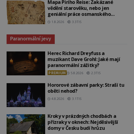
Mapa Piriho Reise: Zakázané
vědění starověku, nebo jen
geniální práce osmanského
admirála?
1.8.2026
3.3TIS
Paranormální jevy
Herec Richard Dreyfuss a
muzikant Dave Grohl: Jaké mají
paranormální zážitky?
PREMIUM
5.8.2026
2.3TIS
Hororové zábavní parky: Straší tu
oběti nehod?
4.8.2026
3.1TIS
Kroky v prázdných chodbách a
přízraky v oknech: Nejděsivější
domy v Česku budí hrůzu