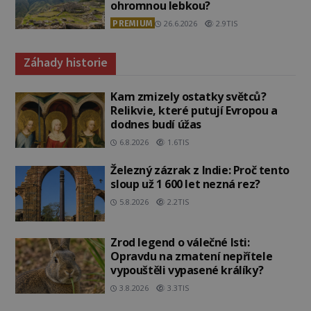
ohromnou lebkou?
PREMIUM
26.6.2026
2.9TIS
Záhady historie
Kam zmizely ostatky světců?
Relikvie, které putují Evropou a
dodnes budí úžas
6.8.2026
1.6TIS
Železný zázrak z Indie: Proč tento
sloup už 1 600 let nezná rez?
5.8.2026
2.2TIS
Zrod legend o válečné lsti:
Opravdu na zmatení nepřítele
vypouštěli vypasené králíky?
3.8.2026
3.3TIS