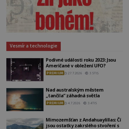
Vesmír a technologie
Podivné události roku 2023: Jsou
Američané v obležení UFO?
PREMIUM
27.7.2026
3.5TIS
Nad australským městem
„tančila“ záhadná světla
PREMIUM
4.7.2026
3.4TIS
Mimozemšťan z Andahuaylillas: Čí
jsou ostatky zakrslého stvoření s