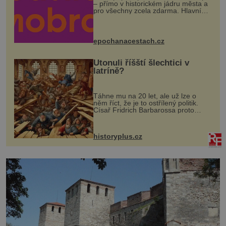
– přímo v historickém jádru města a
pro všechny zcela zdarma. Hlavní
program se odehraje na Karlově a
Husově náměstí. Návštěvníci se
mohou těšit na víno, burčák, pes...
epochanacestach.cz
Utonuli říšští šlechtici v
latríně?
Táhne mu na 20 let, ale už lze o
něm říct, že je to ostřílený politik.
Císař Fridrich Barbarossa proto
posílá svého syna a dědice Jindřicha
VI. do Erfurtu, aby se stal
prostředníkem při řešení sporu m...
historyplus.cz