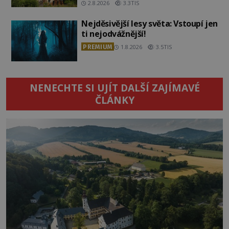
2.8.2026
3.3TIS
Nejděsivější lesy světa: Vstoupí jen
ti nejodvážnější!
PREMIUM
1.8.2026
3.5TIS
NENECHTE SI UJÍT DALŠÍ ZAJÍMAVÉ
ČLÁNKY