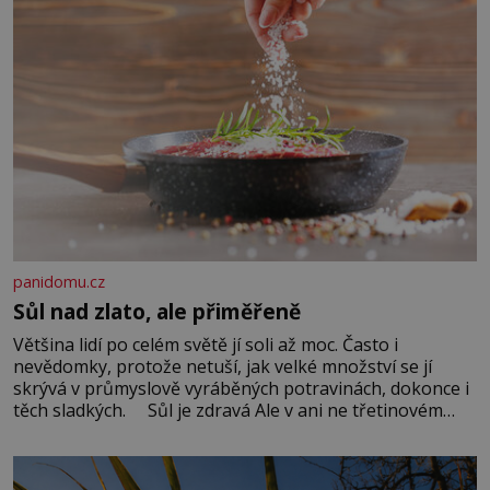
panidomu.cz
Sůl nad zlato, ale přiměřeně
Většina lidí po celém světě jí soli až moc. Často i
nevědomky, protože netuší, jak velké množství se jí
skrývá v průmyslově vyráběných potravinách, dokonce i
těch sladkých. Sůl je zdravá Ale v ani ne třetinovém
množství, než je pro většinu populace běžné. Její
základní složky– sodík a chlór – jsou zásadní pro
správné hospodaření