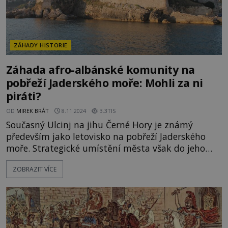
ZÁHADY HISTORIE
Záhada afro-albánské komunity na
pobřeží Jaderského moře: Mohli za ni
piráti?
OD
MIREK BRÁT
8.11.2024
3.3TIS
Současný Ulcinj na jihu Černé Hory je známý
především jako letovisko na pobřeží Jaderského
moře. Strategické umístění města však do jeho
dějin přineslo řadu zvratů, které v minulosti
ZOBRAZIT VÍCE
značně ovlivnily populaci tamních obyvatel. Patří
k nim i záhada místní afro-albánské komunity.
V 16. století náležel Ulcinj k Osmanské říši. Po
porážce Osmanů v námoř