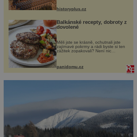
na něm dal mimořádně záležet. Jeho
stavební plány by při ...
historyplus.cz
Balkánské recepty, dobroty z
dovolené
Měli jste se krásně, ochutnali jste
zajímavé pokrmy a rádi byste si ten
zážitek zopakovali? Není nic
snazšího. Pljeskavica (10 porcí)
Možná jste ji ochutnali na dovolené v
bývalé Jugoslávii, lze ji vi...
panidomu.cz