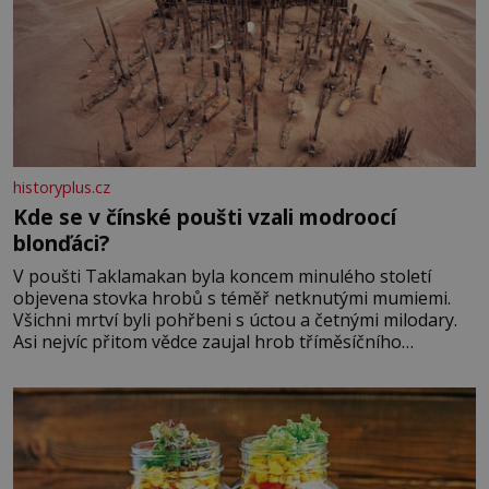
historyplus.cz
Kde se v čínské poušti vzali modroocí
blonďáci?
V poušti Taklamakan byla koncem minulého století
objevena stovka hrobů s téměř netknutými mumiemi.
Všichni mrtví byli pohřbeni s úctou a četnými milodary.
Asi nejvíc přitom vědce zaujal hrob tříměsíčního
chlapečka s modrou filcovou čapkou, z níž se draly
blonďaté vlásky. Fakt, že jsou těla dávných lidí nesmírně
dobře zachovalá, přičítají odborníci zdejším klimatickým
podmínkám. Sucho, prosolené písky a extrémně