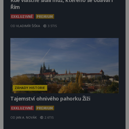
Kde vlastně sídlil muž, kterého se obával i
Řím
EXKLUZIVNĚ
PREMIUM
OD
VLADIMÍR ŠIŠKA
3.5TIS
ZÁHADY HISTORIE
Tajemství ohnivého pahorku Žiži
EXKLUZIVNĚ
PREMIUM
OD
JAN A. NOVÁK
2.6TIS