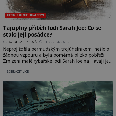
NEOBJASNĚNÉ UDÁLOSTI
Tajuplný příběh lodi Sarah Joe: Co se
stalo její posádce?
OD
KAROLÍNA TRNKOVÁ
8.4.2025
2.6TIS
Neprojížděla bermudským trojúhelníkem, nešlo o
žádnou vzpouru a byla poměrně blízko pobřeží.
Zmizení malé rybářské lodi Sarah Joe na Havaji je
nenápadným, ale prapodivným případem, kterým
ZOBRAZIT VÍCE
se dodnes zabývá řada záhadologů. Jak si
vysvětlují sérii podivných okolností, při kterých
zmizelo pět mužů? Únor 1979. Na havajském
ostrově Maui je nádhe