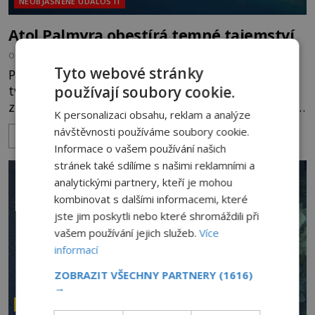
NEOBJASNĚNÉ UDÁLOSTI
Atol Palmyra obestírá temné tajemství
OD
EVA SOUKUPOVÁ
29.8.2019
4.5TIS
Tyto webové stránky
Palmyra je neobydlený atol, tedy ostrov, který
používají soubory cookie.
tvoří kruhovitý korálový útes, jenž vyrostl na
zhroucené kuželu sopky. Leží uprostřed nekonečné
K personalizaci obsahu, reklam a analýze
modři oceánů stovky kilometrů od vší civilizace. Na
návštěvnosti používáme soubory cookie.
ZOBRAZIT VÍCE
pohled vypadá naprosto idylicky, ale ve
Informace o vašem používání našich
skutečnosti tu nikdo dlouho nevydrží. Alespoň ne
stránek také sdílíme s našimi reklamními a
živý. Vody kolem ostrova obývají obří žraloci a mo
analytickými partnery, kteří je mohou
kombinovat s dalšími informacemi, které
jste jim poskytli nebo které shromáždili při
vašem používání jejich služeb.
Více
informací
ZOBRAZIT VŠECHNY PARTNERY
(1616)
→
ZÁHADY HISTORIE