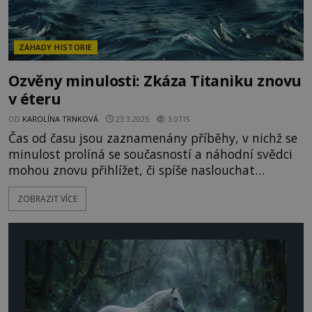
ZÁHADY HISTORIE
Ozvěny minulosti: Zkáza Titaniku znovu
v éteru
OD
KAROLÍNA TRNKOVÁ
23.3.2025
3.0TIS
Čas od času jsou zaznamenány příběhy, v nichž se
minulost prolíná se současností a náhodní svědci
mohou znovu přihlížet, či spíše naslouchat
dávným událostem. Jsou snad jejich ozvěny
ZOBRAZIT VÍCE
uvězněny navždy v prostoru kdesi kolem nás? Jsou
zoufalá varování či volání o pomoc odsouzena
k věčnému opakování? V londýnské čtvrti
Woolwich ve 30. letech minuléh