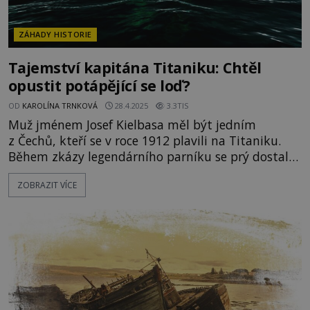
ZÁHADY HISTORIE
Tajemství kapitána Titaniku: Chtěl
opustit potápějící se loď?
OD
KAROLÍNA TRNKOVÁ
28.4.2025
3.3TIS
Muž jménem Josef Kielbasa měl být jedním
z Čechů, kteří se v roce 1912 plavili na Titaniku.
Během zkázy legendárního parníku se prý dostal
do záchranného člunu, který patřil kapitánovi
ZOBRAZIT VÍCE
Edwardu J. Smithovi. Tím si údajně zachránil život.
Dokazuje jeho svědectví, že zesnulý kapitán měl
vlastní plán útěku? Titanic vyráží na svou první a
zá