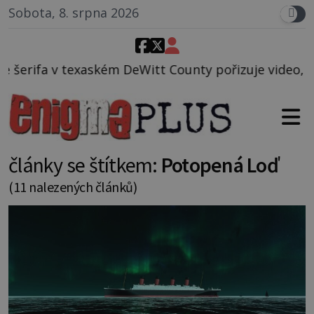
Sobota, 8. srpna 2026
itt County pořizuje video, na kterém před jeho voze
články se štítkem:
Potopená Loď
(11 nalezených článků)