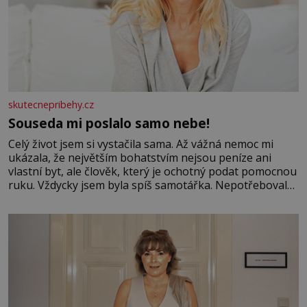
skutecnepribehy.cz
Souseda mi poslalo samo nebe!
Celý život jsem si vystačila sama. Až vážná nemoc mi
ukázala, že největším bohatstvím nejsou peníze ani
vlastní byt, ale člověk, který je ochotný podat pomocnou
ruku. Vždycky jsem byla spíš samotářka. Nepotřebovala
jsem kolem sebe partu kamarádek ani partnera. Stačily
mi knihy, práce a hlavně klid. Hned po studiích jsem
odešla z rodného města,