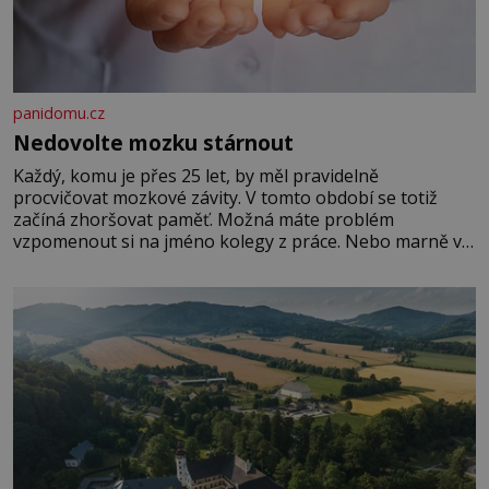
panidomu.cz
Nedovolte mozku stárnout
Každý, komu je přes 25 let, by měl pravidelně
procvičovat mozkové závity. V tomto období se totiž
začíná zhoršovat paměť. Možná máte problém
vzpomenout si na jméno kolegy z práce. Nebo marně v
paměti lovíte název knížky, kterou jste nedávno přečetli.
Je to opravdu tak, s věkem jako kdyby se paměť
rozhodla stávkovat. Cvičte