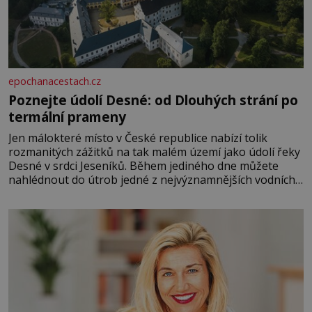
epochanacestach.cz
Poznejte údolí Desné: od Dlouhých strání po
termální prameny
Jen málokteré místo v České republice nabízí tolik
rozmanitých zážitků na tak malém území jako údolí řeky
Desné v srdci Jeseníků. Během jediného dne můžete
nahlédnout do útrob jedné z nejvýznamnějších vodních
elektráren v Evropě, vydat se na horské hřebeny, projet
se na koloběžce a den zakončit poznáváním památek ve
Velkých Losinách nebo v termálním