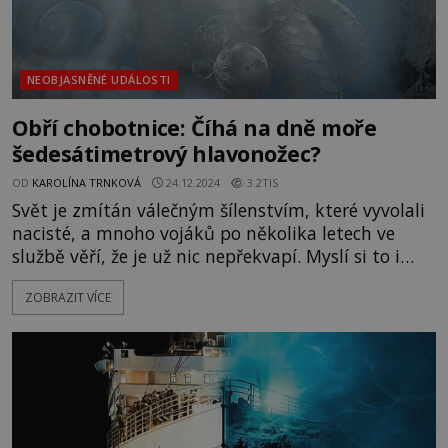
NEOBJASNĚNÉ UDÁLOSTI
Obří chobotnice: Číhá na dně moře
šedesátimetrový hlavonožec?
OD
KAROLÍNA TRNKOVÁ
24.12.2024
3.2TIS
Svět je zmítán válečným šílenstvím, které vyvolali
nacisté, a mnoho vojáků po několika letech ve
službě věří, že je už nic nepřekvapí. Myslí si to i
osádka lodě, na níž se plaví několik spojeneckých
ZOBRAZIT VÍCE
vojáků. Zrovna se nachází ve vzdálené části jižního
Atlantiku, když na jejich loď zaútočí německé
plavidlo. Loď začne hořet, ale mužstvo se zachrání
na spuštěných člunech. Dvanácti mužům zachrání
život