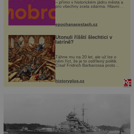
– přímo v historickém jádru města a
pro všechny zcela zdarma. Hlavní
program se odehraje na Karlově a
Husově náměstí. Návštěvníci se
mohou těšit na víno, burčák, pes...
epochanacestach.cz
Utonuli říšští šlechtici v
latríně?
Táhne mu na 20 let, ale už lze o
něm říct, že je to ostřílený politik.
Císař Fridrich Barbarossa proto
posílá svého syna a dědice Jindřicha
VI. do Erfurtu, aby se stal
prostředníkem při řešení sporu m...
historyplus.cz