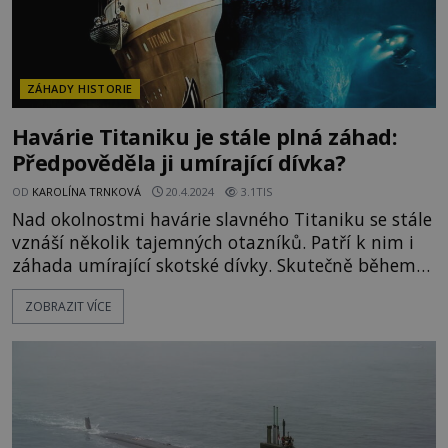
ZÁHADY HISTORIE
Havárie Titaniku je stále plná záhad:
Předpověděla ji umírající dívka?
OD
KAROLÍNA TRNKOVÁ
20.4.2024
3.1TIS
Nad okolnostmi havárie slavného Titaniku se stále
vznáší několik tajemných otazníků. Patří k nim i
záhada umírající skotské dívky. Skutečně během
svých posledních chvil vyjevila děsivou předtuchu
ZOBRAZIT VÍCE
o potopení této obří lodi? Plavčík zoufale zakřičí:
„Ledovec!“, ale už je pozdě. Obrovská loď se čtyřmi
komíny, řadou moderních bezpečnostních prv