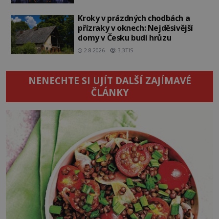
Kroky v prázdných chodbách a
přízraky v oknech: Nejděsivější
domy v Česku budí hrůzu
2.8.2026
3.3TIS
NENECHTE SI UJÍT DALŠÍ ZAJÍMAVÉ
ČLÁNKY