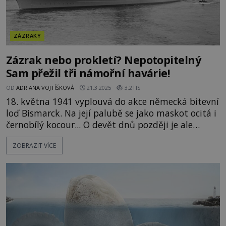
ZÁZRAKY
Zázrak nebo prokletí? Nepotopitelný
Sam přežil tři námořní havárie!
OD
ADRIANA VOJTÍŠKOVÁ
21.3.2025
3.2TIS
18. května 1941 vyplouvá do akce německá bitevní
loď Bismarck. Na její palubě se jako maskot ocitá i
černobílý kocour... O devět dnů později je ale
Bismarck potopen a z posádky čítající 2200 mužů
ZOBRAZIT VÍCE
přežije jen 115 z nich. Kocoura, který se zachránil
na plovoucím kusu prkna, z moře vytáhnou
námořníci z britského torpédoborce HMS Cossack.
Od nich dostává jmén