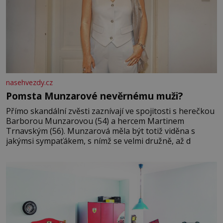
nasehvezdy.cz
Pomsta Munzarové nevěrnému muži?
Přímo skandální zvěsti zaznívají ve spojitosti s herečkou
Barborou Munzarovou (54) a hercem Martinem
Trnavským (56). Munzarová měla být totiž viděna s
jakýmsi sympaťákem, s nímž se velmi družně, až d