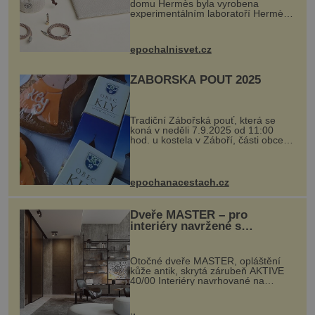
domu Hermès byla vyrobena
experimentálním laboratoří Hermès
Ateliers Horizons. Elegantní gadget
si vyžádal dva roky vývoje a chlubí
se ručně šitou hovězí kůží a
epochalnisvet.cz
kovový...
ZÁBOŘSKÁ POUŤ 2025
Tradiční Zábořská pouť, která se
koná v neděli 7.9.2025 od 11:00
hod. u kostela v Záboří, části obce
Kly u Mělníka. V programu naleznete
komentovanou prohlídku kostela,
dobovou hudbu, řemesla, atrakce...
epochanacestach.cz
Dveře MASTER – pro
interiéry navržené s
rozumem i vášní!
Otočné dveře MASTER, opláštění
kůže antik, skrytá zárubeň AKTIVE
40/00 Interiéry navrhované na
zakázku často vyžadují atypické
rozměry nejen nábytku, ale i
otvorových prvků. Technické zázemí