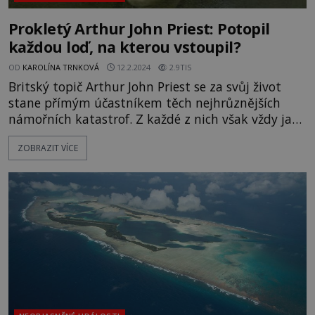
Prokletý Arthur John Priest: Potopil
každou loď, na kterou vstoupil?
OD
KAROLÍNA TRNKOVÁ
12.2.2024
2.9TIS
Britský topič Arthur John Priest se za svůj život
stane přímým účastníkem těch nejhrůznějších
námořních katastrof. Z každé z nich však vždy jako
zázrakem unikne. Nosí snad smůlu? A stojí na jeho
ZOBRAZIT VÍCE
straně vyšší moc? V roce 1907 si Arthur John Priest
(1889–1937) poprvé uvědomí, že jeho život nebude
právě procházka růžovým sadem. Tehdy pracu