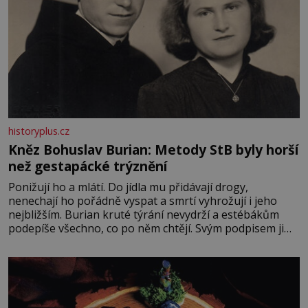
historyplus.cz
Kněz Bohuslav Burian: Metody StB byly horší
než gestapácké trýznění
Ponižují ho a mlátí. Do jídla mu přidávají drogy,
nenechají ho pořádně vyspat a smrtí vyhrožují i jeho
nejbližším. Burian kruté týrání nevydrží a estébákům
podepíše všechno, co po něm chtějí. Svým podpisem jim
potvrdí také to, že na něj během výslechů nikdo nevyvíjel
fyzický ani psychický nátlak. Syn brněnského řezníka
chce být knězem a