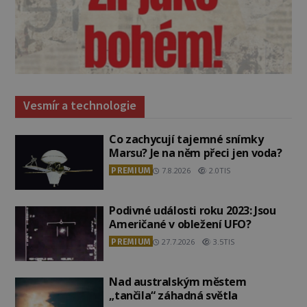
Vesmír a technologie
Co zachycují tajemné snímky
Marsu? Je na něm přeci jen voda?
PREMIUM
7.8.2026
2.0TIS
Podivné události roku 2023: Jsou
Američané v obležení UFO?
PREMIUM
27.7.2026
3.5TIS
Nad australským městem
„tančila“ záhadná světla