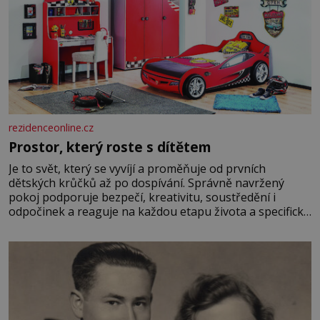
rezidenceonline.cz
Prostor, který roste s dítětem
Je to svět, který se vyvíjí a proměňuje od prvních
dětských krůčků až po dospívání. Správně navržený
pokoj podporuje bezpečí, kreativitu, soustředění i
odpočinek a reaguje na každou etapu života a specifické
potřeby dítěte. Pro nejmenší je klíčová jednoduchost,
měkkost a bezpečí, proto by pokoj miminka měl působit
především klidně a útulně. Předškolní věk je