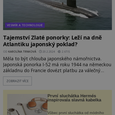
VESMÍR A TECHNOLOGIE
Tajemství Zlaté ponorky: Leží na dně
Atlantiku japonský poklad?
OD
KAROLÍNA TRNKOVÁ
20.2.2024
2.6TIS
Měla to být chlouba japonského námořnictva.
Japonská ponorka I-52 má roku 1944 na německou
základnu do Francie dovézt platbu za válečný
materiál. Záhy však končí na dně Atlantického
ZOBRAZIT VÍCE
oceánu. A společně s ní prý i tuny zlata a dalších
cenností. Ty prý v hlubinách možná stále čekají na
toho, komu se je podaří vyzvednout. Na můstku
První sluchátka Hermés
americké let
inspirovala slavná kabelka
Vůbec první sluchátka od módního