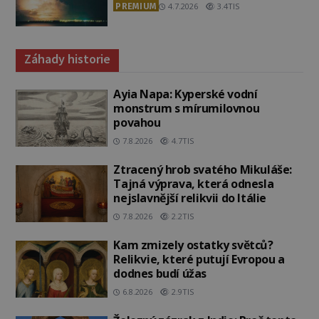
PREMIUM
4.7.2026
3.4TIS
Záhady historie
Ayia Napa: Kyperské vodní
monstrum s mírumilovnou
povahou
7.8.2026
4.7TIS
Ztracený hrob svatého Mikuláše:
Tajná výprava, která odnesla
nejslavnější relikvii do Itálie
7.8.2026
2.2TIS
Kam zmizely ostatky světců?
Relikvie, které putují Evropou a
dodnes budí úžas
6.8.2026
2.9TIS