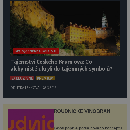
NEOBJASNĚNÉ UDÁLOSTI
Tajemství Českého Krumlova: Co
alchymisté ukryli do tajemných symbolů?
EXKLUZIVNĚ
PREMIUM
OD
JITKA LENKOVÁ
3.3TIS
ROUDNICKÉ VINOBRANÍ
Letos poprvé podle nového konceptu