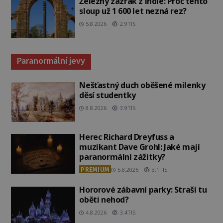
Železný zázrak z Indie: Proč tento
sloup už 1 600 let nezná rez?
5.8.2026
2.9TIS
Paranormální jevy
Nešťastný duch oběšené milenky
děsí studentky
8.8.2026
3.9TIS
Herec Richard Dreyfuss a
muzikant Dave Grohl: Jaké mají
paranormální zážitky?
PREMIUM
5.8.2026
3.1TIS
Hororové zábavní parky: Straší tu
oběti nehod?
4.8.2026
3.4TIS