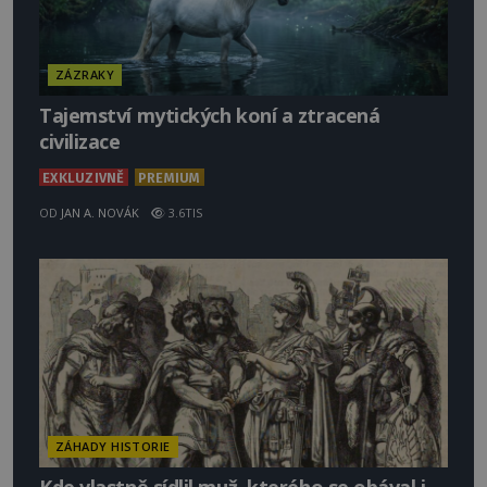
ZÁZRAKY
Tajemství mytických koní a ztracená
civilizace
EXKLUZIVNĚ
PREMIUM
OD
JAN A. NOVÁK
3.6TIS
ZÁHADY HISTORIE