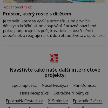
rezidenceonline.cz
Prostor, který roste s dítětem
Je to svět, který se vyvíjí a proměňuje od prvních
dětských krůčků až po dospívání. Správně navržený
pokoj podporuje bezpečí, kreativitu, soustředění i
odpočinek a reaguje na každou etapu života a specifické
potřeby dítěte. Pro nejmenší je klíčová jednoduchost,
měkkost a bezpečí, proto by pokoj miminka měl působit
především klidně a útulně. Předškolní věk je
Navštivte také naše další internetové
projekty:
Epochaplus.cz
NašeHvězdy.cz
PaníDomu.cz
TisíceReceptů.cz
SkutečnéPříběhy.cz
EpochaNaCestach.cz
21Stoleti.cz
EpochálníSvět.cz