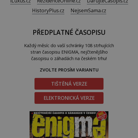
iLuxus.cz
RezidenceOnline.cz
DarujteČasopis.cz
HistoryPlus.cz
NejsemSama.cz
PŘEDPLATNÉ ČASOPISU
Každý měsíc do vaší schránky 108 strhujících
stran časopisu ENIGMA, nejčtenějšího
časopisu o záhadách na českém trhu!
ZVOLTE PROSÍM VARIANTU
TIŠTĚNÁ VERZE
ELEKTRONICKÁ VERZE