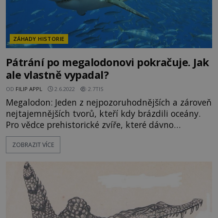
ZÁHADY HISTORIE
Pátrání po megalodonovi pokračuje. Jak
ale vlastně vypadal?
OD
FILIP APPL
2.6.2022
2.7TIS
Megalodon: Jeden z nejpozoruhodnějších a zároveň
nejtajemnějších tvorů, kteří kdy brázdili oceány.
Pro vědce prehistorické zvíře, které dávno
vyvinulo, ale o kterém se toho stále můžeme
ZOBRAZIT VÍCE
mnoho dozvědět, pro kryptozoology pak tvor,
který by snad stále mohl přežívat v mořských
hlubinách. Ať už je to jakkoliv, informací o něm
máme jen velmi málo. Vycházejí v