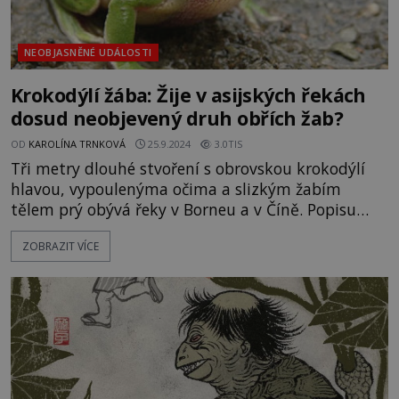
NEOBJASNĚNÉ UDÁLOSTI
Krokodýlí žába: Žije v asijských řekách
dosud neobjevený druh obřích žab?
OD
KAROLÍNA TRNKOVÁ
25.9.2024
3.0TIS
Tři metry dlouhé stvoření s obrovskou krokodýlí
hlavou, vypoulenýma očima a slizkým žabím
tělem prý obývá řeky v Borneu a v Číně. Popisu
tvora nejvíc odpovídá dávno vyhynulý
ZOBRAZIT VÍCE
mastodontosaurus. Nebo snad tento druhohorní
ještěr nevyhynul? Domorodci z exotického pralesa
v Borneu na jihovýchodě Asie si předávají příběhy
o podivném tvoru, kt