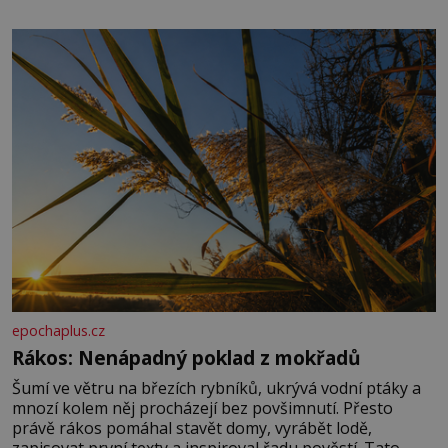
množství, než je pro většinu populace běžné. Její
základní složky– sodík a chlór – jsou zásadní pro
správné hospodaření
epochaplus.cz
Rákos: Nenápadný poklad z mokřadů
Šumí ve větru na březích rybníků, ukrývá vodní ptáky a
mnozí kolem něj procházejí bez povšimnutí. Přesto
právě rákos pomáhal stavět domy, vyrábět lodě,
zapisovat první texty a inspiroval řadu pověstí. Tato