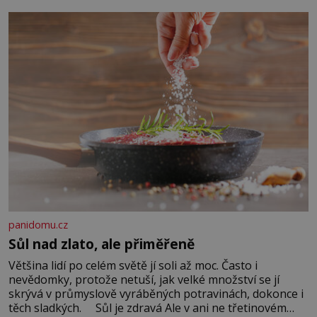
Když se ke mně doneslo, že si manžel pořídil milenku,
panidomu.cz
Sůl nad zlato, ale přiměřeně
Většina lidí po celém světě jí soli až moc. Často i
nevědomky, protože netuší, jak velké množství se jí
skrývá v průmyslově vyráběných potravinách, dokonce i
těch sladkých. Sůl je zdravá Ale v ani ne třetinovém