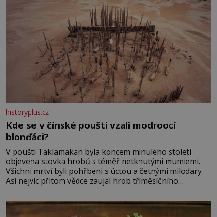
historyplus.cz
Kde se v čínské poušti vzali modroocí
blonďáci?
V poušti Taklamakan byla koncem minulého století
objevena stovka hrobů s téměř netknutými mumiemi.
Všichni mrtví byli pohřbeni s úctou a četnými milodary.
Asi nejvíc přitom vědce zaujal hrob tříměsíčního
chlapečka s modrou filcovou čapkou, z níž se draly
blonďaté vlásky. Fakt, že jsou těla dávných lidí nesmírně
dobře zachovalá, přičítají odborníci zdejším klimatickým