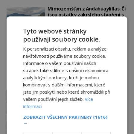
Mimozemšťan z Andahuaylillas: Čí
jsou ostatky zakrslého stvoření s
ohromnou lebkou?
PREMIUM
26.6.2026
2.9TIS
Tyto webové stránky
používají soubory cookie.
Záhady historie
K personalizaci obsahu, reklam a analýze
návštěvnosti používáme soubory cookie.
Kam zmizely ostatky světců?
Informace o vašem používání našich
Relikvie, které putují Evropou a
stránek také sdílíme s našimi reklamními a
dodnes budí úžas
analytickými partnery, kteří je mohou
6.8.2026
914
kombinovat s dalšími informacemi, které
Železný zázrak z Indie: Proč tento
jste jim poskytli nebo které shromáždili při
sloup už 1 600 let nezná rez?
vašem používání jejich služeb.
Více
5.8.2026
1.8TIS
informací
ZOBRAZIT VŠECHNY PARTNERY
(1616)
Zrod legend o válečné lsti:
→
Opravdu na zmatení nepřítele