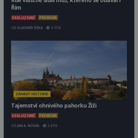
Kde vlastně sídlil muž, kterého se obával i
Řím
EXKLUZIVNĚ
PREMIUM
OD
VLADIMÍR ŠIŠKA
3.5TIS
ZÁHADY HISTORIE
Tajemství ohnivého pahorku Žiži
EXKLUZIVNĚ
PREMIUM
OD
JAN A. NOVÁK
2.6TIS