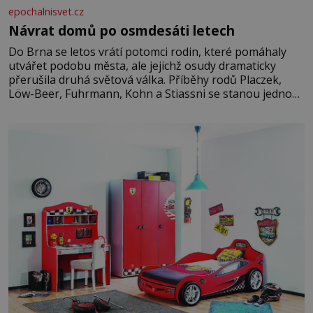
epochalnisvet.cz
Návrat domů po osmdesáti letech
Do Brna se letos vrátí potomci rodin, které pomáhaly
utvářet podobu města, ale jejichž osudy dramaticky
přerušila druhá světová válka. Příběhy rodů Placzek,
Löw-Beer, Fuhrmann, Kohn a Stiassni se stanou jednou
z hlavních dramaturgických linií festivalu židovské
kultury ŠTETL FEST 2026. Některé návraty nejsou
jednoduché. Místa, která si člověk pamatuje z rodinných
vyprávění, už dávno