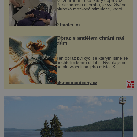
Ke zmírnění třesu, který doprovází
Parkinsonovu chorobu, je využívána
hluboká mozková stimulace, která
však vyžaduje vysoce invazivní
zákrok. Ultrazvuk zase není vhodný
k dostatečně přesnému zacílení ...
21stoleti.cz
Obraz s andělem chrání náš
dům
Ten obraz byl kýč, se kterým jsme se
nechtěli nikomu chlubit. Rychle jsme
ho ale vraceli na jeho místo. S
manželem Vaškem jsme si pořídili
chaloupku, takový domek na severu
Čech, kde jsme si naplánova...
skutecnepribehy.cz