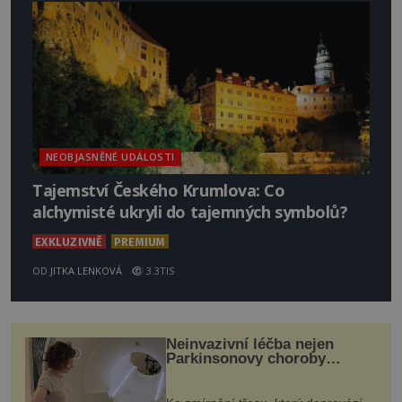
NEOBJASNĚNÉ UDÁLOSTI
Tajemství Českého Krumlova: Co
alchymisté ukryli do tajemných symbolů?
EXKLUZIVNĚ
PREMIUM
OD
JITKA LENKOVÁ
3.3TIS
Neinvazivní léčba nejen
Parkinsonovy choroby
pomocí ultrazvukové
„helmy“