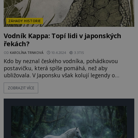
ZÁHADY HISTORIE
Vodník Kappa: Topí lidi v japonských
řekách?
OD
KAROLÍNA TRNKOVÁ
10.4.2024
3.3TIS
Kdo by neznal českého vodníka, pohádkovou
postavičku, která spíše pomáhá, než aby
ubližovala. V Japonsku však kolují legendy o
vodníkovi, který má daleko blíže k tajemným
ZOBRAZIT VÍCE
zabijákům. Malý a nenápadný tvor má prý na
svědomí unesené děti a znásilněné ženy. Je
pouhou legendou, nebo jde o podivné prastaré
zvíře? Kappa neboli říční dítě je prý podivný t