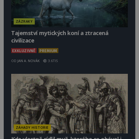
ZÁZRAKY
Tajemství mytických koní a ztracená
civilizace
EXKLUZIVNĚ
PREMIUM
OD
JAN A. NOVÁK
3.6TIS
ZÁHADY HISTORIE