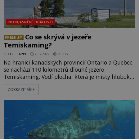
NEOBJASNĚNÉ UDÁLOSTI
Co se skrývá v jezeře
PREMIUM
Temiskaming?
OD
FILIP APPL
29.7.2022
2.9TIS
Na hranici kanadských provincií Ontario a Quebec
se nachází 110 kilometrů dlouhé jezero
Temiskaming. Vodí plocha, která je místy hluboká
přes 200 metrů, není jen oblíbeným cílem rybářů,
ZOBRAZIT VÍCE
ale i lákavou destinací pro lovce záhad. Čeká na ně
v hlubinách tvor, který by podle vědců vůbec
neměl existovat? V hladině jezera se už několik
desítek minut odráží jen s