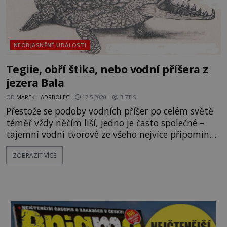
NEOBJASNĚNÉ UDÁLOSTI
Tegiie, obří štika, nebo vodní příšera z
jezera Bala
OD
MAREK HADRBOLEC
17.5.2020
3.7TIS
Přestože se podoby vodních příšer po celém světě
téměř vždy něčím liší, jedno je často společné –
tajemní vodní tvorové ze všeho nejvíce připomínají
vyhynulé dinosaury, kteří nějakým záhadným
ZOBRAZIT VÍCE
způsobem přečkali ukryti pod hladinou až do
dnešních dní. To však není případ vodního
monstra z jezera Bala, kde místní i turisté pozorují
tvora, který ze všeho nejvíce připomíná obří štiku.
[gallery i