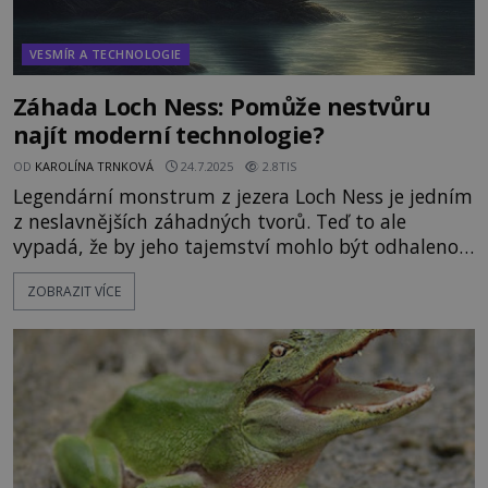
VESMÍR A TECHNOLOGIE
Záhada Loch Ness: Pomůže nestvůru
najít moderní technologie?
OD
KAROLÍNA TRNKOVÁ
24.7.2025
2.8TIS
Legendární monstrum z jezera Loch Ness je jedním
z neslavnějších záhadných tvorů. Teď to ale
vypadá, že by jeho tajemství mohlo být odhaleno!
Novozélandský vědec se totiž chystá provést
ZOBRAZIT VÍCE
analýzu vody z jezera. Pokud tam nějaký neznámý
tvor žije, odhalí zbytky jeho buněk ve vodě.
Lochneská příšera je už skutečným
záhadologickým pojmem a také cíl