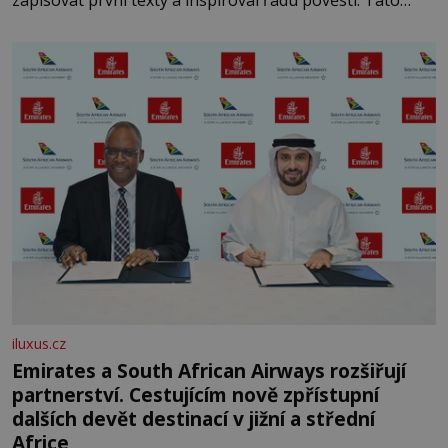
skromná, ale užitečná rostlina provází člověka už tisíce
let. Většina lidí vnímá rákos jen jako obyčejnou kulisu
letního koupání. Stačí se však podívat
iluxus.cz
Emirates a South African Airways rozšiřují
partnerství. Cestujícím nově zpřístupní
dalších devět destinací v jižní a střední
Africe