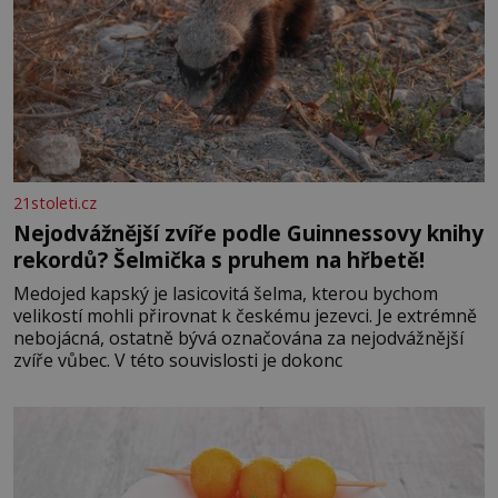
21stoleti.cz
Nejodvážnější zvíře podle Guinnessovy knihy
rekordů? Šelmička s pruhem na hřbetě!
Medojed kapský je lasicovitá šelma, kterou bychom
velikostí mohli přirovnat k českému jezevci. Je extrémně
nebojácná, ostatně bývá označována za nejodvážnější
zvíře vůbec. V této souvislosti je dokonc