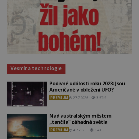
Vesmír a technologie
Podivné události roku 2023: Jsou
Američané v obležení UFO?
PREMIUM
27.7.2026
3.5TIS
Nad australským městem
„tančila“ záhadná světla
PREMIUM
4.7.2026
3.4TIS