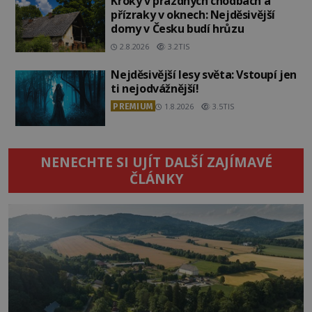
Kroky v prázdných chodbách a
přízraky v oknech: Nejděsivější
domy v Česku budí hrůzu
2.8.2026
3.2TIS
Nejděsivější lesy světa: Vstoupí jen
ti nejodvážnější!
PREMIUM
1.8.2026
3.5TIS
NENECHTE SI UJÍT DALŠÍ ZAJÍMAVÉ
ČLÁNKY