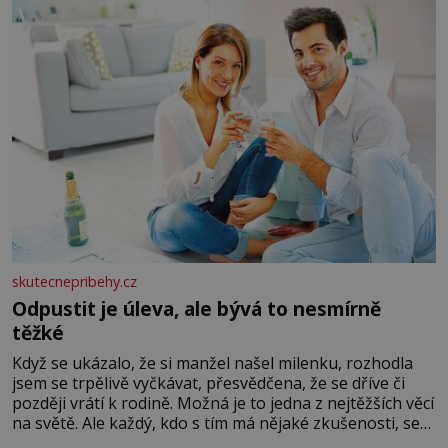
skutecnepribehy.cz
Odpustit je úleva, ale bývá to nesmírně
těžké
Když se ukázalo, že si manžel našel milenku, rozhodla
jsem se trpělivě vyčkávat, přesvědčena, že se dříve či
později vrátí k rodině. Možná je to jedna z nejtěžších věcí
na světě. Ale každý, kdo s tím má nějaké zkušenosti, se
zapřísahá, že pokud odpustíte, znatelně se vám uleví.