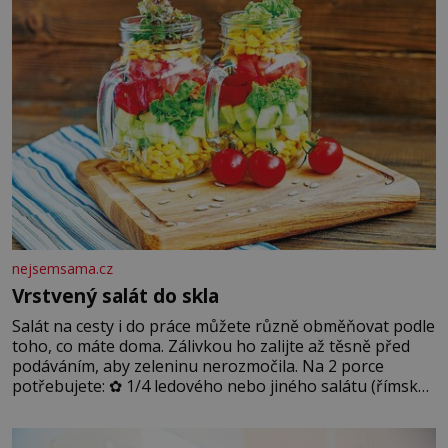
podmínkám. Sucho, prosolené písky a extrémně
nejsemsama.cz
Vrstvený salát do skla
Salát na cesty i do práce můžete různě obměňovat podle
toho, co máte doma. Zálivkou ho zalijte až těsně před
podáváním, aby zeleninu nerozmočila. Na 2 porce
potřebujete: ✿ 1/4 ledového nebo jiného salátu (římský
salát, polníček…) ✿ 1 malá konzerva kukuřice ✿ ½
okurky ✿ 2 rajčata Zálivka: ✿ 4 lžíce olivového oleje ✿ 1
lžíci citronové šťávy ✿ ½ stroužku