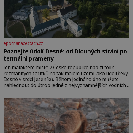
epochanacestach.cz
Poznejte údolí Desné: od Dlouhých strání po
termální prameny
Jen málokteré místo v České republice nabízí tolik
rozmanitých zážitků na tak malém území jako údolí řeky
Desné v srdci Jeseníků. Během jediného dne můžete
nahlédnout do útrob jedné z nejvýznamnějších vodních
elektráren v Evropě, vydat se na horské hřebeny, projet
se na koloběžce a den zakončit poznáváním památek ve
Velkých Losinách nebo v termálním