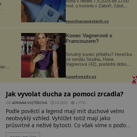
koná v neděli 7.9.2025 od 11:00
a
hod. u kostela v Záboří, části
obce Kly u Mělníka. V programu
naleznete komentovanou
si
prohlídku kostela, dobovou
epochanacestach.cz
hlubí
hudbu, řemesla, atrakce...
a
Konec Vagnerové s
Francouzem?
Smutný konec příběhu? Herečka
ze seriálu Studna, Hana
Vagnerová (42), poslední dobou
iéry
nepůsobí nejšťastněji. Ačkoli
sto
časy její anorexie jsou už dávno
nejen
nasehvezdy.cz
pryč a opět se pyšnila ženskými
vků.
křivkami, najednou s...
ž...
Jak vyvolat ducha za pomoci zrcadla?
OD
ADRIANA VOJTÍŠKOVÁ
3.8.2023
2.7TIS
Podle pověstí a legend mají mít duchové velmi
neobvyklý vzhled. Vyhlížet totiž mají jako
průsvitné a neživé bytosti. Co však víme o podobě
přízraků? A pomůže nám v jejich vyvolávání