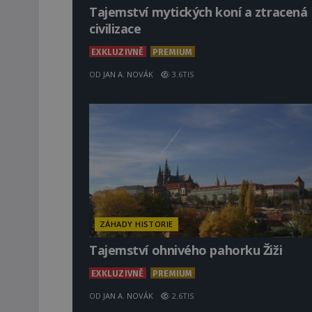
Tajemství mytických koní a ztracená
civilizace
EXKLUZIVNĚ
PREMIUM
OD
JAN A. NOVÁK
3.6TIS
ZÁHADY HISTORIE
Tajemství ohnivého pahorku Žiži
EXKLUZIVNĚ
PREMIUM
OD
JAN A. NOVÁK
2.6TIS