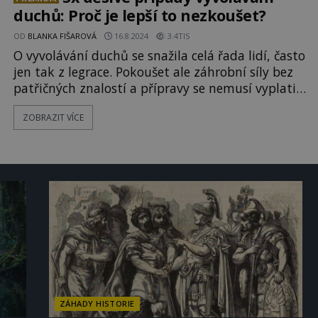
duchů: Proč je lepší to nezkoušet?
OD
BLANKA FIŠAROVÁ
16.8.2024
3.4TIS
O vyvolávání duchů se snažila celá řada lidí, často
jen tak z legrace. Pokoušet ale záhrobní síly bez
patřičných znalostí a přípravy se nemusí vyplatit.
Existuje totiž celá řada hrůzostrašných příběhů o
ZOBRAZIT VÍCE
tom, jak to vypadá, když se taková seance
vymkne z ruky! Dvanáct lidí se drží za ruce nad
kulatým stolem. Místnost ozařuje jenom
mihotavý svit svíč
ZÁHADY HISTORIE