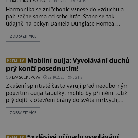
OD
KAROLÍNA TRNKOVÁ
18.1.2026
3.4TIS
Harmonika se zničehonic vznese do vzduchu a
pak začne sama od sebe hrát. Stane se tak
údajně na pokyn Daniela Dunglase Homea.
Věhlasný mág prý ale dokázal mnohem větší
ZOBRAZIT VÍCE
divy. Uměl kontaktovat duchy ze záhrobí,
levitovat, zastavit čas i přežít v plamenech, jak se
můžeme někde dočíst. Proslulý anglický chemik a
fyzik William Crookes (1832–1919) s
Mobilní ouija: Vyvolávání duchů
PREMIUM
prý končí posednutím!
OD
EVA SOUKUPOVÁ
29.10.2025
3.2TIS
Zkušení spiritisté často varují před neodborným
použitím ouija tabulky, mohlo by při něm totiž
prý dojít k otevření brány do světa mrtvých,
která následně nebude správně zavřena či skrze
ZOBRAZIT VÍCE
ní proniknou zlé entity, které mohou účastníkům
seance dále škodit. O tom, že se tato varování
mohou vztahovat také na ouija mobilní aplikaci,
se přesvědčilo několik stu
5x děsivé případy vyvolávání
PREMIUM