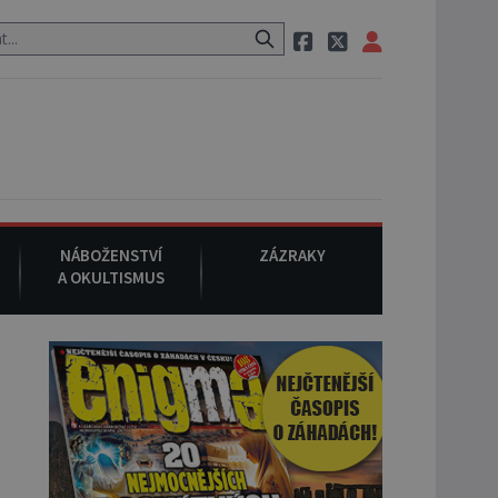
pak si na ulici zavolá taxi, nasedne do něj a už ho nikdy nikdo nespat
NÁBOŽENSTVÍ
ZÁZRAKY
A OKULTISMUS