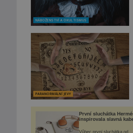
NÁBOŽENSTVÍ A OKULTISMUS
PARANORMÁLNÍ JEVY
První sluchátka Hermé
inspirovala slavná kab
Vůbec první sluchátka od