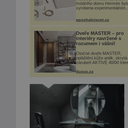
módního domu Hermès byl
vyrobena experimentálním
laboratoří Hermès Ateliers
Horizons. Elegantní gadget 
epochalnisvet.cz
vyžádal dva roky vývoje a c
se ručně šitou hovězí kůží 
kovový...
Dveře MASTER – pro
interiéry navržené s
rozumem i vášní!
Otočné dveře MASTER,
opláštění kůže antik, skrytá
zárubeň AKTIVE 40/00 Inter
navrhované na zakázku ča
vyžadují atypické rozměry 
iluxus.cz
nábytku, ale i otvorových pr
Technické zázemí dnes umo