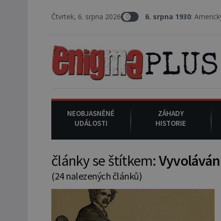
Čtvrtek, 6. srpna 2026
6. srpna 1930
: Americký vrchní soudce J
NEOBJASNĚNÉ
ZÁHADY
UDÁLOSTI
HISTORIE
články se štítkem:
Vyvoláván
(24 nalezených článků)