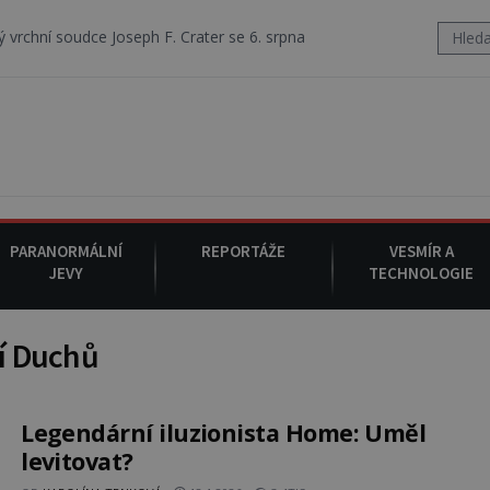
oseph F. Crater se 6. srpna 1930 navečeří ve své oblíbené restauraci, 
PARANORMÁLNÍ
REPORTÁŽE
VESMÍR A
JEVY
TECHNOLOGIE
í Duchů
Legendární iluzionista Home: Uměl
levitovat?