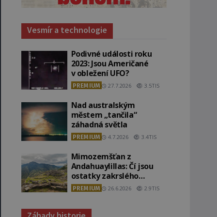
Vesmír a technologie
Podivné události roku
2023: Jsou Američané
v obležení UFO?
PREMIUM
27.7.2026
3.5TIS
Nad australským
městem „tančila“
záhadná světla
PREMIUM
4.7.2026
3.4TIS
Mimozemšťan z
Andahuaylillas: Čí jsou
ostatky zakrslého
stvoření s ohromnou
PREMIUM
26.6.2026
2.9TIS
lebkou?
Záhady historie