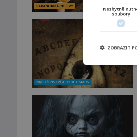
PARANORMÁLNÍ JEVY
Nezbytně nutn
soubory
ZOBRAZIT P
NÁBOŽENSTVÍ A OKULTISMUS