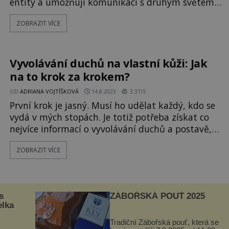
entity a umožňují komunikaci s druhým světem.
Některé z nich jsou pouhým výmyslem, sloužícím
ZOBRAZIT VÍCE
k vystrašení posluchačů, jiné by mohly být
založeny na pravdě. O všech se tvrdí, že zaručeně
fungují. Jak je to s Šarlotinou pavučinkou? Už jste
o ní slyšeli?
Vyvolávání duchů na vlastní kůži: Jak
na to krok za krokem?
OD
ADRIANA VOJTÍŠKOVÁ
14.8.2023
3.3TIS
První krok je jasný. Musí ho udělat každý, kdo se
vydá v mých stopách. Je totiž potřeba získat co
nejvíce informací o vyvolávání duchů a postavě,
která bude středem zájmu. Jen tak je možné
ZOBRAZIT VÍCE
odvrátit nepříjemná překvapení. S jakou
postavou se pokusíme spojit? Zkusíme ověřit
pravdivost legend o krutém přízraku české
spisovatelky Boženy Němcové (182
s
ZÁBOŘSKÁ POUŤ 2025
elka
Tradiční Zábořská pouť, která se