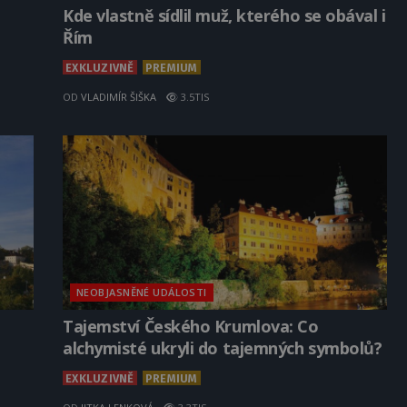
Kde vlastně sídlil muž, kterého se obával i
Řím
EXKLUZIVNĚ
PREMIUM
OD
VLADIMÍR ŠIŠKA
3.5TIS
NEOBJASNĚNÉ UDÁLOSTI
Tajemství Českého Krumlova: Co
alchymisté ukryli do tajemných symbolů?
EXKLUZIVNĚ
PREMIUM