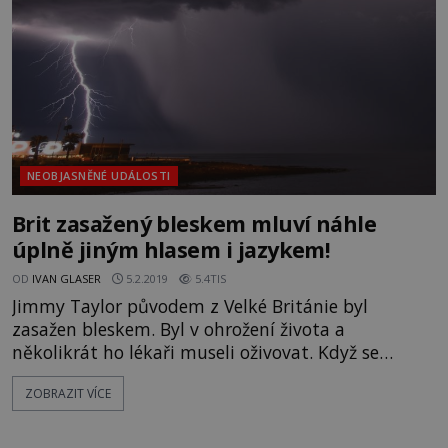
NEOBJASNĚNÉ UDÁLOSTI
Brit zasažený bleskem mluví náhle
úplně jiným hlasem i jazykem!
OD
IVAN GLASER
5.2.2019
5.4TIS
Jimmy Taylor původem z Velké Británie byl
zasažen bleskem. Byl v ohrožení života a
několikrát ho lékaři museli oživovat. Když se
probudil, všichni se radovali. Ale předčasně. Jimmy
ZOBRAZIT VÍCE
najednou mluvil úplně jiným hlasem, jazykem a
tvrdil, že je někdo úplně jiný! Blesk do jeho těla
udeřil v momentě, kdy vycházel z lesa. V něm totiž