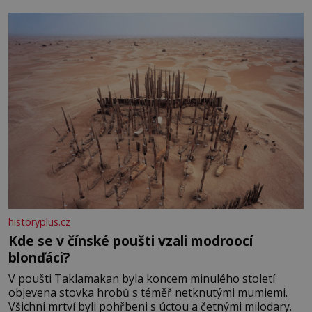
historyplus.cz
Kde se v čínské poušti vzali modroocí
blonďáci?
V poušti Taklamakan byla koncem minulého století
objevena stovka hrobů s téměř netknutými mumiemi.
Všichni mrtví byli pohřbeni s úctou a četnými milodary.