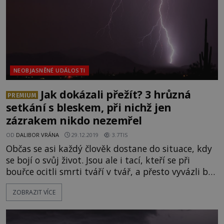
NEOBJASNĚNÉ UDÁLOSTI
Jak dokázali přežít? 3 hrůzná
PREMIUM
setkání s bleskem, při nichž jen
zázrakem nikdo nezemřel
OD
DALIBOR VRÁNA
29.12.2019
3.7TIS
Občas se asi každý člověk dostane do situace, kdy
se bojí o svůj život. Jsou ale i tací, kteří se při
bouřce ocitli smrti tváří v tvář, a přesto vyvázli bez
větší úhony. Jakému zázraku vděčí za svou
ZOBRAZIT VÍCE
záchranu? Před blesky je potřeba mít se na
pozoru. Na naší planetě zuří téměř neustále
bouřka – i když pokaždé na jiném mí