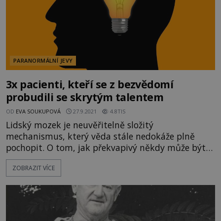
PARANORMÁLNÍ JEVY
3x pacienti, kteří se z bezvědomí
probudili se skrytým talentem
OD
EVA SOUKUPOVÁ
27.9.2021
4.8TIS
Lidský mozek je neuvěřitelně složitý
mechanismus, který věda stále nedokáže plně
pochopit. O tom, jak překvapivý někdy může být,
svědčí případy lidí, kteří během bezvědomí
ZOBRAZIT VÍCE
nějakým nevyjasněným způsobem nabyli
mimořádných talentů. 1 - NEUVĚŘITELNÁ
PAMĚŤ Italský přistěhovalec Franco Magnani žijící
v 60. letech v San Francisku, prodělá těžkou