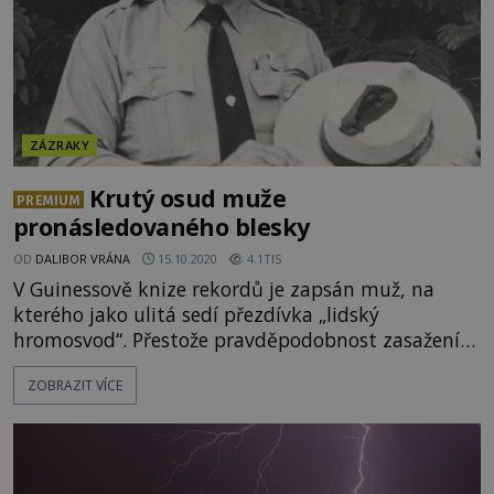
ZÁZRAKY
Krutý osud muže
PREMIUM
pronásledovaného blesky
OD
DALIBOR VRÁNA
15.10.2020
4.1TIS
V Guinessově knize rekordů je zapsán muž, na
kterého jako ulitá sedí přezdívka „lidský
hromosvod“. Přestože pravděpodobnost zasažení
člověka bleskem je ve Spojených státech
ZOBRAZIT VÍCE
amerických zhruba 1:300 000, Roy Cleveland
Sullivan z Virginie je jím stižen celkem sedmkrát za
život! Zdá se, že nějakým záhadným způsobem
blesky přitahuje. [caption id="attachment