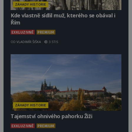
ZÁHADY HISTORIE
Kde vlastně sídlil muž, kterého se obával i
Řím
EXKLUZIVNĚ
PREMIUM
OD
VLADIMÍR ŠIŠKA
3.5TIS
ZÁHADY HISTORIE
Tajemství ohnivého pahorku Žiži
EXKLUZIVNĚ
PREMIUM