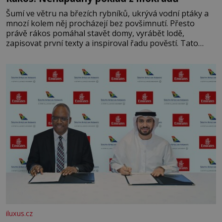
Šumí ve větru na březích rybníků, ukrývá vodní ptáky a
mnozí kolem něj procházejí bez povšimnutí. Přesto
právě rákos pomáhal stavět domy, vyrábět lodě,
zapisovat první texty a inspiroval řadu pověstí. Tato
skromná, ale užitečná rostlina provází člověka už tisíce
let. Většina lidí vnímá rákos jen jako obyčejnou kulisu
letního koupání. Stačí se však podívat
iluxus.cz