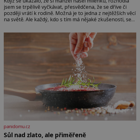
Když se ukázalo, že si manžel našel milenku, rozhodla
jsem se trpělivě vyčkávat, přesvědčena, že se dříve či
později vrátí k rodině. Možná je to jedna z nejtěžších věcí
na světě. Ale každý, kdo s tím má nějaké zkušenosti, se
zapřísahá, že pokud odpustíte, znatelně se vám uleví.
Když se ke mně doneslo, že si manžel pořídil milenku,
panidomu.cz
Sůl nad zlato, ale přiměřeně