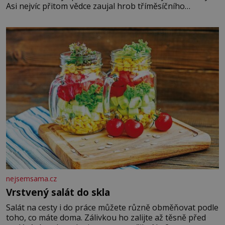
Asi nejvíc přitom vědce zaujal hrob tříměsíčního
chlapečka s modrou filcovou čapkou, z níž se draly
blonďaté vlásky. Fakt, že jsou těla dávných lidí nesmírně
dobře zachovalá, přičítají odborníci zdejším klimatickým
podmínkám. Sucho, prosolené písky a extrémně
nejsemsama.cz
Vrstvený salát do skla
Salát na cesty i do práce můžete různě obměňovat podle
toho, co máte doma. Zálivkou ho zalijte až těsně před