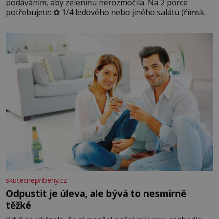
podáváním, aby zeleninu nerozmočila. Na 2 porce
potřebujete: ✿ 1/4 ledového nebo jiného salátu (římský
salát, polníček…) ✿ 1 malá konzerva kukuřice ✿ ½
okurky ✿ 2 rajčata Zálivka: ✿ 4 lžíce olivového oleje ✿ 1
lžíci citronové šťávy ✿ ½ stroužku
skutecnepribehy.cz
Odpustit je úleva, ale bývá to nesmírně
těžké