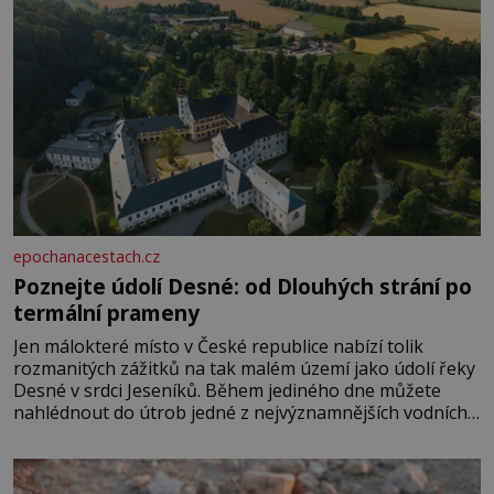
epochanacestach.cz
Poznejte údolí Desné: od Dlouhých strání po
termální prameny
Jen málokteré místo v České republice nabízí tolik
rozmanitých zážitků na tak malém území jako údolí řeky
Desné v srdci Jeseníků. Během jediného dne můžete
nahlédnout do útrob jedné z nejvýznamnějších vodních
elektráren v Evropě, vydat se na horské hřebeny, projet
se na koloběžce a den zakončit poznáváním památek ve
Velkých Losinách nebo v termálním