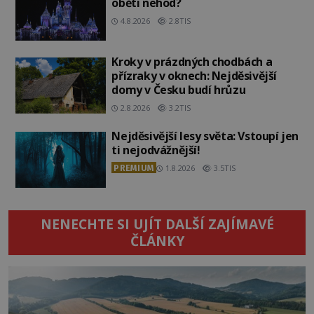
oběti nehod?
4.8.2026
2.8TIS
Kroky v prázdných chodbách a
přízraky v oknech: Nejděsivější
domy v Česku budí hrůzu
2.8.2026
3.2TIS
Nejděsivější lesy světa: Vstoupí jen
ti nejodvážnější!
PREMIUM
1.8.2026
3.5TIS
NENECHTE SI UJÍT DALŠÍ ZAJÍMAVÉ
ČLÁNKY