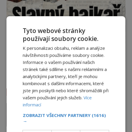
Tyto webové stránky
používají soubory cookie.
K personalizaci obsahu, reklam a analýze
návštěvnosti používáme soubory cookie.
Informace o vašem používání našich
stránek také sdílíme s našimi reklamními a
analytickými partnery, kteří je mohou
kombinovat s dalšími informacemi, které
Vesmír a technologie
jste jim poskytli nebo které shromáždili při
vašem používání jejich služeb.
Více
Podivné události roku 2023: Jsou
informací
Američané v obležení UFO?
ZOBRAZIT VŠECHNY PARTNERY
(1616)
PREMIUM
27.7.2026
3.5TIS
→