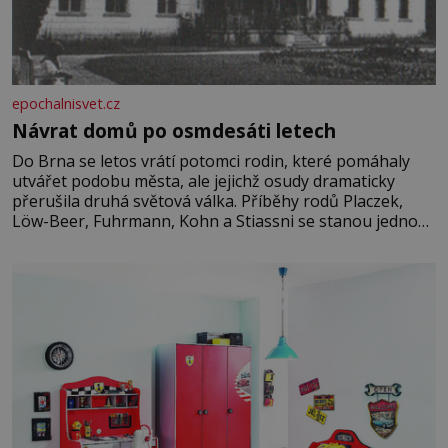
epochalnisvet.cz
Návrat domů po osmdesáti letech
Do Brna se letos vrátí potomci rodin, které pomáhaly
utvářet podobu města, ale jejichž osudy dramaticky
přerušila druhá světová válka. Příběhy rodů Placzek,
Löw-Beer, Fuhrmann, Kohn a Stiassni se stanou jednou
z hlavních dramaturgických linií festivalu židovské
kultury ŠTETL FEST 2026. Některé návraty nejsou
jednoduché. Místa, která si člověk pamatuje z rodinných
vyprávění, už dávno