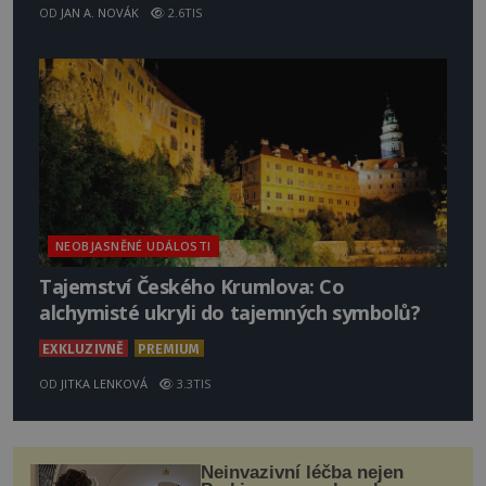
OD
JAN A. NOVÁK
2.6TIS
NEOBJASNĚNÉ UDÁLOSTI
Tajemství Českého Krumlova: Co
alchymisté ukryli do tajemných symbolů?
EXKLUZIVNĚ
PREMIUM
OD
JITKA LENKOVÁ
3.3TIS
Neinvazivní léčba nejen