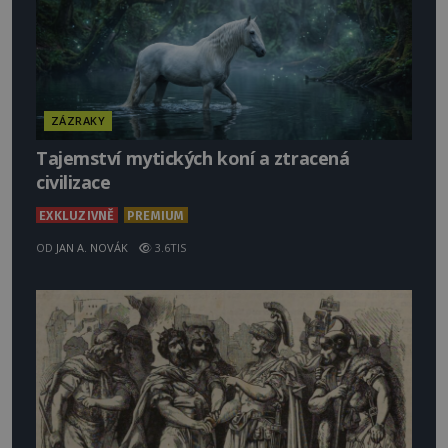
ZÁZRAKY
Tajemství mytických koní a ztracená
civilizace
EXKLUZIVNĚ
PREMIUM
OD
JAN A. NOVÁK
3.6TIS