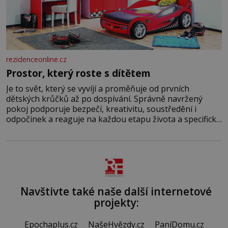
rezidenceonline.cz
Prostor, který roste s dítětem
Je to svět, který se vyvíjí a proměňuje od prvních
dětských krůčků až po dospívání. Správně navržený
pokoj podporuje bezpečí, kreativitu, soustředění i
odpočinek a reaguje na každou etapu života a specifické
potřeby dítěte. Pro nejmenší je klíčová jednoduchost,
měkkost a bezpečí, proto by pokoj miminka měl působit
především klidně a útulně. Předškolní věk je
Navštivte také naše další internetové
projekty:
Epochaplus.cz
NašeHvězdy.cz
PaníDomu.cz