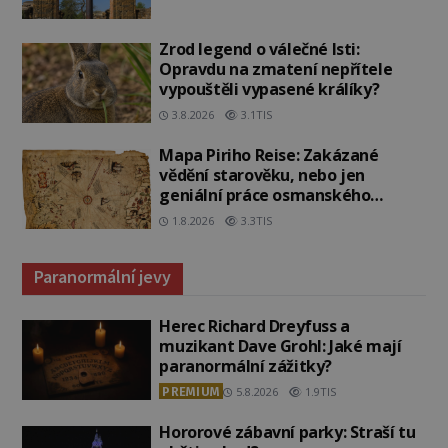
Zrod legend o válečné lsti:
Opravdu na zmatení nepřítele
vypouštěli vypasené králíky?
3.8.2026
3.1TIS
Mapa Piriho Reise: Zakázané
vědění starověku, nebo jen
geniální práce osmanského
admirála?
1.8.2026
3.3TIS
Paranormální jevy
Herec Richard Dreyfuss a
muzikant Dave Grohl: Jaké mají
paranormální zážitky?
PREMIUM
5.8.2026
1.9TIS
Hororové zábavní parky: Straší tu