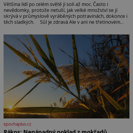
Většina lidí po celém světě jí soli až moc. Často i
nevědomky, protože netuší, jak velké množství se jí
skrývá v průmyslově vyráběných potravinách, dokonce i
těch sladkých. Sůl je zdravá Ale v ani ne třetinovém
množství, než je pro většinu populace běžné. Její
základní složky– sodík a chlór – jsou zásadní pro
správné hospodaření
epochaplus.cz
Rákos: Nenápadný poklad z mokřadů