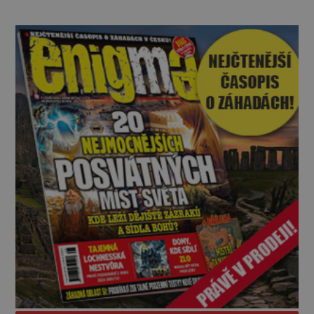
býval často, klidně i za bouřky, protože jedině tak
měl mít údajně k