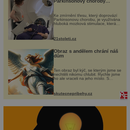
Parkinsonovy choroby
pomocí ultrazvukové
„helmy“
Ke zmírnění třesu, který doprovází
Parkinsonovu chorobu, je využívána
hluboká mozková stimulace, která
však vyžaduje vysoce invazivní
zákrok. Ultrazvuk zase není vhodný
k dostatečně přesnému zacílení ...
21stoleti.cz
Obraz s andělem chrání náš
dům
Ten obraz byl kýč, se kterým jsme se
nechtěli nikomu chlubit. Rychle jsme
ho ale vraceli na jeho místo. S
manželem Vaškem jsme si pořídili
chaloupku, takový domek na severu
Čech, kde jsme si naplánova...
skutecnepribehy.cz