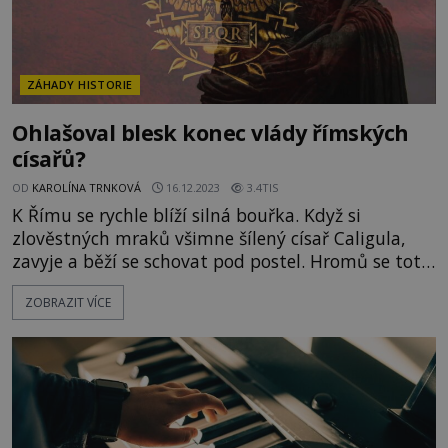
ZÁHADY HISTORIE
Ohlašoval blesk konec vlády římských
císařů?
OD
KAROLÍNA TRNKOVÁ
16.12.2023
3.4TIS
K Římu se rychle blíží silná bouřka. Když si
zlověstných mraků všimne šílený císař Caligula,
zavyje a běží se schovat pod postel. Hromů se totiž
děsí. Navíc věří, že když blesk uhodí do jeho sochy,
ZOBRAZIT VÍCE
nebo do paláce, bude to znamenat jeho brzký
konec. „Tak tomu alespoň bylo u mých
předchůdců,“ říká si Caligula. Lze z hromů a blesků
vyčíst budoucnost? [gallery size="full"
ids="134961,134958,134957"