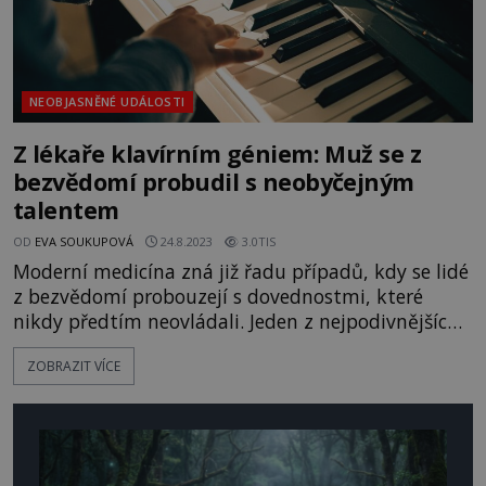
NEOBJASNĚNÉ UDÁLOSTI
Z lékaře klavírním géniem: Muž se z
bezvědomí probudil s neobyčejným
talentem
OD
EVA SOUKUPOVÁ
24.8.2023
3.0TIS
Moderní medicína zná již řadu případů, kdy se lidé
z bezvědomí probouzejí s dovednostmi, které
nikdy předtím neovládali. Jeden z nejpodivnějších
se odehrává v roce 1994, kdy se lékař a zarputilý
ZOBRAZIT VÍCE
rocker po zásahu bleskem dokonale ovládne klavír
a stane se skladatelem klasické hudby. Americký
chirurg Tony Cicoria (*1952) se považuje za „