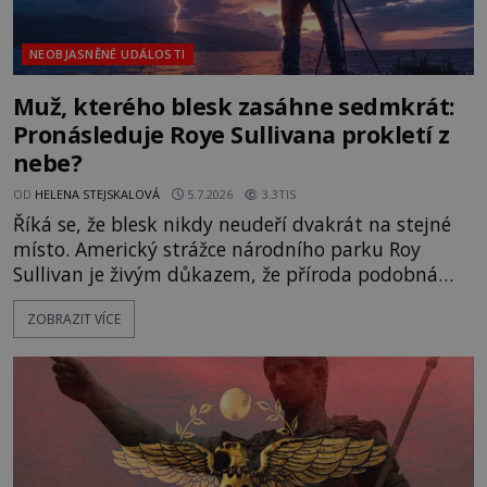
NEOBJASNĚNÉ UDÁLOSTI
Muž, kterého blesk zasáhne sedmkrát:
Pronásleduje Roye Sullivana prokletí z
nebe?
OD
HELENA STEJSKALOVÁ
5.7.2026
3.3TIS
Říká se, že blesk nikdy neudeří dvakrát na stejné
místo. Americký strážce národního parku Roy
Sullivan je živým důkazem, že příroda podobná
přísloví nezná. Mezi lety 1942 a 1977 jej zasáhne
ZOBRAZIT VÍCE
blesk hned sedmkrát. Pokaždé přežije. Stává se
legendou, ale také mužem, kterému se lidé raději
vyhýbají. Je jeho osud jen neuvěřitelnou shodou
okolností, nebo se nad ním skutečně vznáší
záhadná kletba? Je d