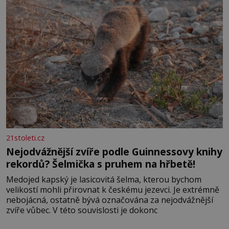
21stoleti.cz
Nejodvážnější zvíře podle Guinnessovy knihy
rekordů? Šelmička s pruhem na hřbetě!
Medojed kapský je lasicovitá šelma, kterou bychom
velikostí mohli přirovnat k českému jezevci. Je extrémně
nebojácná, ostatně bývá označována za nejodvážnější
zvíře vůbec. V této souvislosti je dokonc