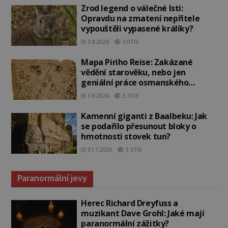
Zrod legend o válečné lsti:
Opravdu na zmatení nepřítele
vypouštěli vypasené králíky?
3.8.2026
3.0TIS
Mapa Piriho Reise: Zakázané
vědění starověku, nebo jen
geniální práce osmanského
admirála?
1.8.2026
3.3TIS
Kamenní giganti z Baalbeku: Jak
se podařilo přesunout bloky o
hmotnosti stovek tun?
31.7.2026
3.3TIS
Paranormální jevy
Herec Richard Dreyfuss a
muzikant Dave Grohl: Jaké mají
paranormální zážitky?