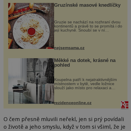
Gruzínské masové knedlíčky
Gruzie se nachází na rozhraní dvou
kontinentů a právě to se promítá i do
její kuchyně. Snoubí se v ní
evropské a asijské chutě a díky tomu
vznikají rozmanité a chuťově bohaté
pokrmy, které rozhodně st...
nejsemsama.cz
Měkké na dotek, krásné na
pohled
Koupelna patří k nejatraktivnějším
místnostem v bytě, vedle ložnice
slouží jako místo pro relaxaci a
odpočinek. Koupelnový textil –
ručníky, osušky a koberečky –
mohou jako mávnutím kouzelného
rezidenceonline.cz
proutku...
O čem přesně mluvili neřekl, jen si prý povídali
o životě a jeho smyslu, když v tom si všiml, že je