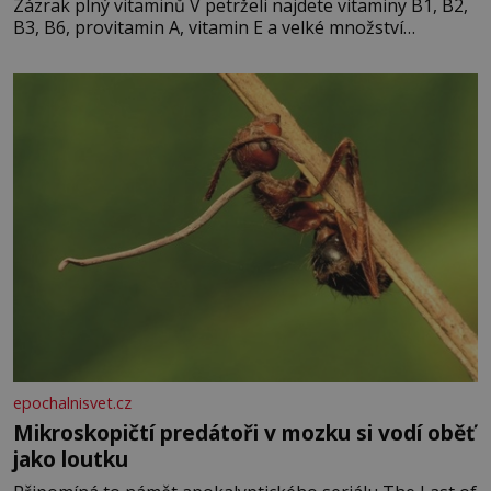
Zázrak plný vitaminů V petrželi najdete vitaminy B1, B2,
B3, B6, provitamin A, vitamin E a velké množství
vitamínu C (nejvíce ho má nať, dokonce třikrát více než
pomeranč, v kořeni je také, ale je ho desetkrát méně), a
kyselinu listovou. Ale
epochalnisvet.cz
Mikroskopičtí predátoři v mozku si vodí oběť
jako loutku