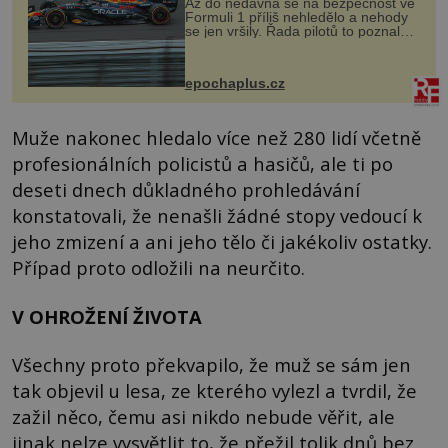
Až do nedávna se na bezpečnost ve
Formuli 1 příliš nehledělo a nehody
se jen vršily. Řada pilotů to poznala
na vlastní kůži, často s trvalými
následky nebo bohužel i ztrátou
života. Dnes nepochopiteln...
epochaplus.cz
Muže nakonec hledalo více než 280 lidí včetně
profesionálních policistů a hasičů, ale ti po
deseti dnech důkladného prohledávání
konstatovali, že nenašli žádné stopy vedoucí k
jeho zmizení a ani jeho tělo či jakékoliv ostatky.
Případ proto odložili na neurčito.
V OHROŽENÍ ŽIVOTA
Všechny proto překvapilo, že muž se sám jen
tak objevil u lesa, ze kterého vylezl a tvrdil, že
zažil něco, čemu asi nikdo nebude věřit, ale
jinak nelze vysvětlit to, že přežil tolik dnů bez