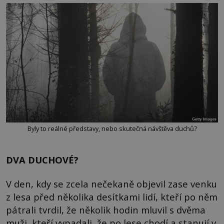
Byly to reálné představy, nebo skutečná návštěva duchů?
DVA DUCHOVÉ?
V den, kdy se zcela nečekaně objevil zase venku
z lesa před několika desítkami lidí, kteří po něm
pátrali tvrdil, že několik hodin mluvil s dvěma
muži, kteří vypadali, že po lese chodí a stanují v