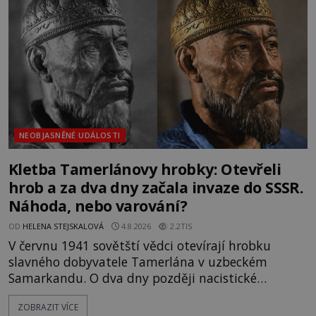
mezi vůdce protihusitského boje. Za manželku má
skutečně jistou
NEOBJASNĚNÉ UDÁLOSTI
Kletba Tamerlánovy hrobky: Otevřeli
hrob a za dva dny začala invaze do SSSR.
Náhoda, nebo varování?
OD
HELENA STEJSKALOVÁ
4.8.2026
2.2TIS
V červnu 1941 sovětští vědci otevírají hrobku
slavného dobyvatele Tamerlána v uzbeckém
Samarkandu. O dva dny později nacistické
Německo zahajuje operaci Barbarossa a napadá
ZOBRAZIT VÍCE
Sovětský svaz. Shoda dat je natolik zarážející, že se