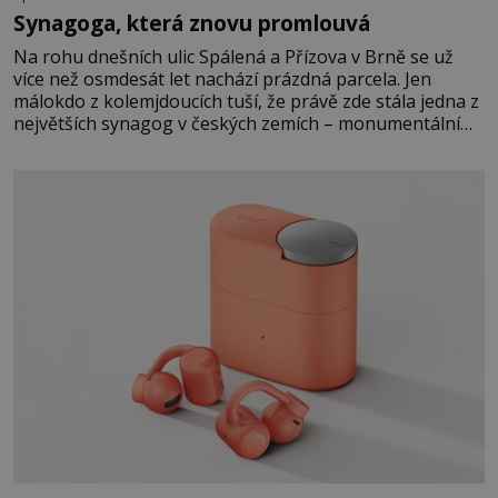
Synagoga, která znovu promlouvá
Na rohu dnešních ulic Spálená a Přízova v Brně se už
více než osmdesát let nachází prázdná parcela. Jen
málokdo z kolemjdoucích tuší, že právě zde stála jedna z
největších synagog v českých zemích – monumentální
stavba, která byla po desetiletí symbolem sebevědomé a
prosperující židovské komunity. Brněnská Velká
synagoga byla slavnostně otevřena v roce