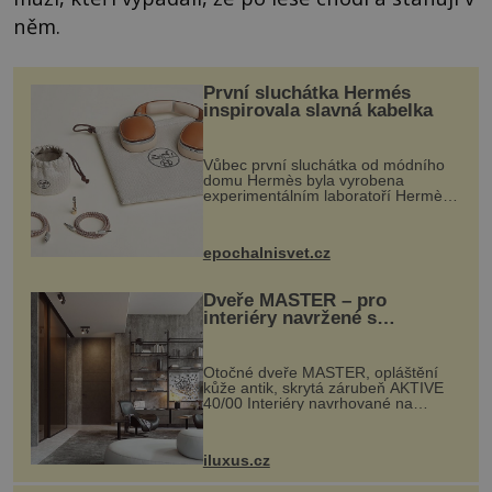
něm.
První sluchátka Hermés
inspirovala slavná kabelka
Vůbec první sluchátka od módního
domu Hermès byla vyrobena
experimentálním laboratoří Hermès
Ateliers Horizons. Elegantní gadget
si vyžádal dva roky vývoje a chlubí
se ručně šitou hovězí kůží a
epochalnisvet.cz
kovový...
Dveře MASTER – pro
interiéry navržené s
rozumem i vášní!
Otočné dveře MASTER, opláštění
kůže antik, skrytá zárubeň AKTIVE
40/00 Interiéry navrhované na
zakázku často vyžadují atypické
rozměry nejen nábytku, ale i
otvorových prvků. Technické zázemí
iluxus.cz
dnes umož...