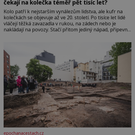
čekají na kolečka téměř pět tisíc let?
Kolo patří k nejstarším vynálezům lidstva, ale kufr na
kolečkách se objevuje až ve 20. století. Po tisíce let lidé
vláčejí těžká zavazadla v rukou, na zádech nebo je
nakládají na povozy. Stačí přitom jediný nápad, připevnit
ke kufru kolečka. Jenže právě ten nikdo dlouho
nedostane. Až jednou se na letišti ozve věta, která změní
epochanacestach.cz