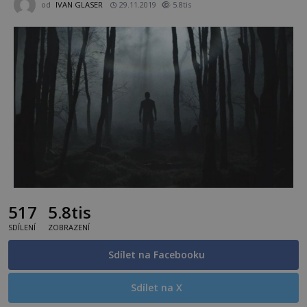
od
IVAN GLASER
29.11.2019
5.8tis
517
5.8tis
SDÍLENÍ
ZOBRAZENÍ
Sdílet na Facebooku
Sdílet na X