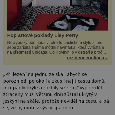
Pop artové poklady Lisy Perry
Newyorský penthaus v retro-futuristickém stylu si pro
sebe zařídila známá módní návrhářka, která vyrůstala
na předměstí Chicaga. Co ji ovlivnilo v dětství a proč
vypadá její domov právě takto? Interié...
rezidenceonline.cz
„Při lezení na jednu ze skal, abych se
porozhlédl po okolí a zkusil najít cestu domů,
mi upadly brýle a rozbily se zem,“ vypověděl
ztracený muž. Většinu dnů zůstal ukrytý v
jeskyni na skále, protože neviděl na cestu a bál
se, že by mohl z výšky spadnout.