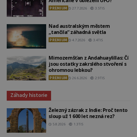
Američané v obležení UFO?
PREMIUM
27.7.2026
3.5TIS
Nad australským městem
„tančila“ záhadná světla
PREMIUM
4.7.2026
3.4TIS
Mimozemšťan z Andahuaylillas: Čí
jsou ostatky zakrslého stvoření s
ohromnou lebkou?
PREMIUM
26.6.2026
2.9TIS
Záhady historie
Železný zázrak z Indie: Proč tento
sloup už 1 600 let nezná rez?
5.8.2026
1.3TIS