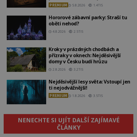
PREMIUM
5.8.2026
1.4TIS
Hororové zábavní parky: Straší tu
oběti nehod?
4.8.2026
2.5TIS
Kroky v prázdných chodbách a
přízraky v oknech: Nejděsivější
domy v Česku budí hrůzu
2.8.2026
3.2TIS
Nejděsivější lesy světa: Vstoupí jen
ti nejodvážnější!
PREMIUM
1.8.2026
3.5TIS
NENECHTE SI UJÍT DALŠÍ ZAJÍMAVÉ
ČLÁNKY