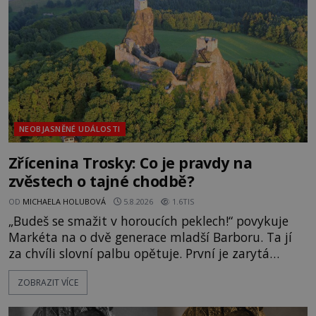
NEOBJASNĚNÉ UDÁLOSTI
Zřícenina Trosky: Co je pravdy na
zvěstech o tajné chodbě?
OD
MICHAELA HOLUBOVÁ
5.8.2026
1.6TIS
„Budeš se smažit v horoucích peklech!“ povykuje
Markéta na o dvě generace mladší Barboru. Ta jí
za chvíli slovní palbu opětuje. První je zarytá
katolička, druhá přesvědčená kališnice. A každá z
ZOBRAZIT VÍCE
nich se usídlí na jedné z věží slavného hradu
Trosky. Šlechtic Ota IV. z Bergova (1399–1452) patří