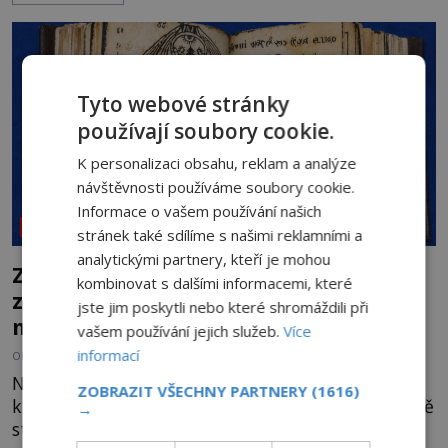
rodí jedna z nejslavnějších „kleteb“ 20. století. Je
na legendě něco pravdy, nebo jde jen o fascinující
souhru okolností? Když antropolog Michail
Gerasimov (1907-1970) a
Tyto webové stránky
používají soubory cookie.
K personalizaci obsahu, reklam a analýze
návštěvnosti používáme soubory cookie.
Informace o vašem používání našich
NEOBJASNĚNÉ UDÁLOSTI
stránek také sdílíme s našimi reklamními a
analytickými partnery, kteří je mohou
Záhada Rohoncského kodexu: Ukrývá
kombinovat s dalšími informacemi, které
zapomenutý jazyk, tajnou šifru, nebo
jste jim poskytli nebo které shromáždili při
mistrovský podvrh?
vašem používání jejich služeb.
Více
informací
OD
HELENA STEJSKALOVÁ
3.8.2026
2.7TIS
Na první pohled připomíná obyčejnou starou
ZOBRAZIT VŠECHNY PARTNERY
(1616)
knihu. Jakmile ji však otevřete, ocitnete se ve světě
→
stovek neznámých znaků, podivných ilustrací a