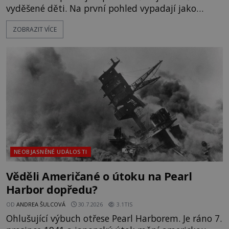
vyděšené děti. Na první pohled vypadají jako
každé jiné, až na jednu děsivou výjimku. Jejich
ZOBRAZIT VÍCE
kůže má nazelenalý odstín, mluví
nesrozumitelnou řečí a odmítají jakékoli jídlo
kromě syrových bobů. Příběh se rychle stává
jednou z největších záhad středověké Anglie a ani
po téměř devíti stech letech není
NEOBJASNĚNÉ UDÁLOSTI
Věděli Američané o útoku na Pearl
Harbor dopředu?
OD
ANDREA ŠULCOVÁ
30.7.2026
3.1TIS
Ohlušující výbuch otřese Pearl Harborem. Je ráno 7.