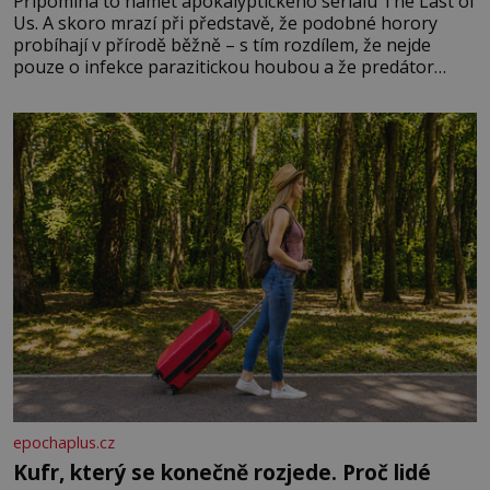
Připomíná to námět apokalyptického seriálu The Last of
Us. A skoro mrazí při představě, že podobné horory
probíhají v přírodě běžně – s tím rozdílem, že nejde
pouze o infekce parazitickou houbou a že predátor
dokáže ovládat jen vývojově nesrovnatelně jednodušší
živočichy, než je člověk. Najít skutečné zombie není nic
nemožného ani v naší přírodě.
epochaplus.cz
Kufr, který se konečně rozjede. Proč lidé