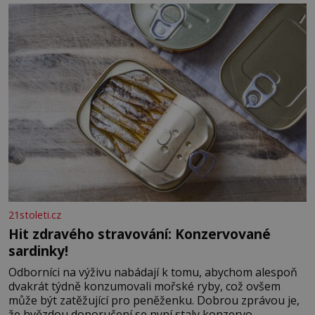
21stoleti.cz
Hit zdravého stravování: Konzervované
sardinky!
Odborníci na výživu nabádají k tomu, abychom alespoň
dvakrát týdně konzumovali mořské ryby, což ovšem
může být zatěžující pro peněženku. Dobrou zprávou je,
že hvězdou doporučení se nyní staly konzervo