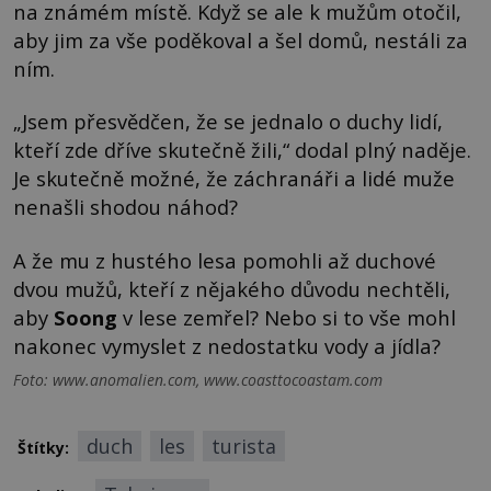
na známém místě. Když se ale k mužům otočil,
aby jim za vše poděkoval a šel domů, nestáli za
ním.
„Jsem přesvědčen, že se jednalo o duchy lidí,
kteří zde dříve skutečně žili,“ dodal plný naděje.
Je skutečně možné, že záchranáři a lidé muže
nenašli shodou náhod?
A že mu z hustého lesa pomohli až duchové
dvou mužů, kteří z nějakého důvodu nechtěli,
aby
Soong
v lese zemřel? Nebo si to vše mohl
nakonec vymyslet z nedostatku vody a jídla?
Foto: www.anomalien.com, www.coasttocoastam.com
duch
les
turista
Štítky: