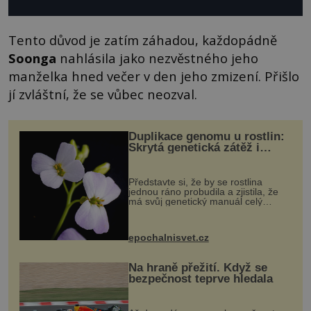
Tento důvod je zatím záhadou, každopádně
Soonga
nahlásila jako nezvěstného jeho
manželka hned večer v den jeho zmizení. Přišlo
jí zvláštní, že se vůbec neozval.
Duplikace genomu u rostlin:
Skrytá genetická zátěž i
evoluční výhoda
Představte si, že by se rostlina
jednou ráno probudila a zjistila, že
má svůj genetický manuál celý
dvakrát. Přesně to se občas v
přírodě stane – a podle nového
výzkumu to může být pro druhy
epochalnisvet.cz
vstupenka...
Na hraně přežití. Když se
bezpečnost teprve hledala