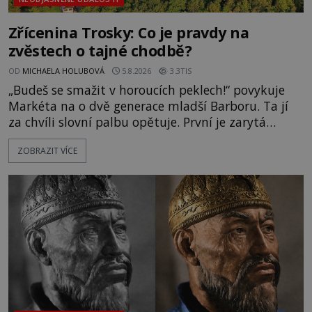
Zřícenina Trosky: Co je pravdy na
zvěstech o tajné chodbě?
OD
MICHAELA HOLUBOVÁ
5.8.2026
3.3TIS
„Budeš se smažit v horoucích peklech!“ povykuje
Markéta na o dvě generace mladší Barboru. Ta jí
za chvíli slovní palbu opětuje. První je zarytá
katolička, druhá přesvědčená kališnice. A každá z
ZOBRAZIT VÍCE
nich se usídlí na jedné z věží slavného hradu
Trosky. Šlechtic Ota IV. z Bergova (1399–1452) patří
mezi vůdce protihusitského boje. Za manželku má
skutečně jistou