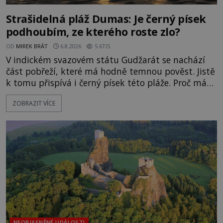
Strašidelná pláž Dumas: Je černý písek
podhoubím, ze kterého roste zlo?
OD
MIREK BRÁT
6.8.2026
5.6TIS
V indickém svazovém státu Gudžarát se nachází
část pobřeží, které má hodně temnou pověst. Jistě
k tomu přispívá i černý písek této pláže. Proč má
pláž takové netypické zbarvení? Nakolik jsou
ZOBRAZIT VÍCE
pravdivé historky, že zde došlo k nevysvětlitelným
zmizením turistů? Ti, kteří se nebojí, nás mohou
následovat. Vstupujeme na pláž Dumas ve městě
Surat. Gu
NEOBJASNĚNÉ UDÁLOSTI