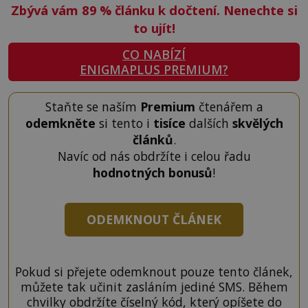
Zbývá vám 89
%
článku k dočtení. Nenechte si
to ujít!
CO NABÍZÍ
ENIGMAPLUS PREMIUM?
Staňte se naším
Premium
čtenářem a
odemkněte
si tento i
tisíce
dalších
skvělých
článků
.
Navíc od nás obdržíte i celou řadu
hodnotných bonusů
!
ODEMKNOUT ČLÁNEK
Pokud si přejete odemknout pouze tento článek,
můžete tak učinit zasláním jediné SMS. Během
chvilky obdržíte číselný kód, který opíšete do