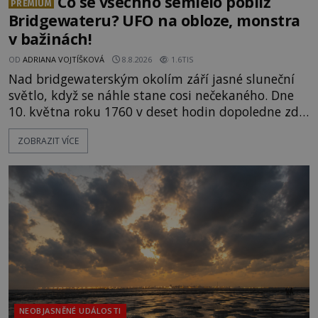
Co se všechno semlelo poblíž
PREMIUM
Bridgewateru? UFO na obloze, monstra
v bažinách!
OD
ADRIANA VOJTÍŠKOVÁ
8.8.2026
1.6TIS
Nad bridgewaterským okolím září jasné sluneční
světlo, když se náhle stane cosi nečekaného. Dne
10. května roku 1760 v deset hodin dopoledne zde
dojde k vůbec prvnímu historicky doloženému
ZOBRAZIT VÍCE
přeletu UFO. Podle záznamů vyzařuje takové
světlo, že vypadá jako „koule hořícího ohně“. Jde
jen o nějaký optický klam, nebo se zde skutečně
právě vznáší mimozemská loď
NEOBJASNĚNÉ UDÁLOSTI