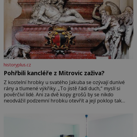
historyplus.cz
Pohřbili kancléře z Mitrovic zaživa?
Z kostelní hrobky u svatého Jakuba se ozývají dunivé
rány a tlumené výkřiky. „To jistě řádí duch,“ myslí si
pověrčiví lidé. Ani za dvě kopy grošů by se nikdo
neodvážil podzemní hrobku otevřít a její poklop tak
raději jen skrápí svěcenou vodou. Za několik dní divné
burácení skutečně ustane. Když o mnoho let později
hrobku