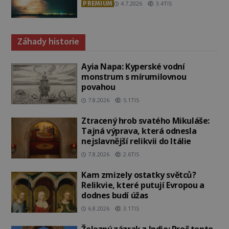
PREMIUM
4.7.2026
3.4TIS
Záhady historie
Ayia Napa: Kyperské vodní
monstrum s mírumilovnou
povahou
7.8.2026
5.1TIS
Ztracený hrob svatého Mikuláše:
Tajná výprava, která odnesla
nejslavnější relikvii do Itálie
7.8.2026
2.6TIS
Kam zmizely ostatky světců?
Relikvie, které putují Evropou a
dodnes budí úžas
6.8.2026
3.1TIS