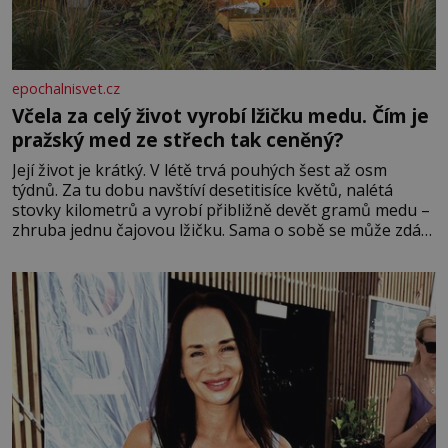
epochalnisvet.cz
Včela za celý život vyrobí lžičku medu. Čím je
pražský med ze střech tak ceněný?
Její život je krátký. V létě trvá pouhých šest až osm
týdnů. Za tu dobu navštíví desetitisíce květů, nalétá
stovky kilometrů a vyrobí přibližně devět gramů medu –
zhruba jednu čajovou lžičku. Sama o sobě se může zdát
bezvýznamná. Teprve když se spojí s dalšími desítkami
tisíc příslušnic svého včelstva, vznikne jeden z
nejdokonalejších organismů