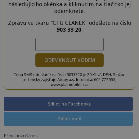
následujícího okénka a kliknutím na tlačítko jej
odemknete.
Zprávu ve tvaru "CTU CLANEK" odešlete na číslo
903 33 20
.
ODEMKNOUT KÓDEM
Cena SMS odeslané na číslo 9033320 je 20 Kč vč. DPH. Službu
technicky zajišťuje Airtoy a.s. Infolinka: 602 777 555,
www.platmobilem.cz
Sdílet na Facebooku
Sdílet na X
Předchozí článek