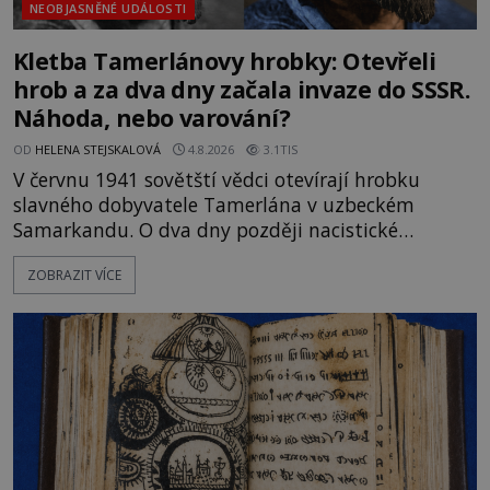
NEOBJASNĚNÉ UDÁLOSTI
Kletba Tamerlánovy hrobky: Otevřeli
hrob a za dva dny začala invaze do SSSR.
Náhoda, nebo varování?
OD
HELENA STEJSKALOVÁ
4.8.2026
3.1TIS
V červnu 1941 sovětští vědci otevírají hrobku
slavného dobyvatele Tamerlána v uzbeckém
Samarkandu. O dva dny později nacistické
Německo zahajuje operaci Barbarossa a napadá
ZOBRAZIT VÍCE
Sovětský svaz. Shoda dat je natolik zarážející, že se
rodí jedna z nejslavnějších „kleteb“ 20. století. Je
na legendě něco pravdy, nebo jde jen o fascinující
souhru okolností? Když antropolog Michail
Gerasimov (1907-1970) a