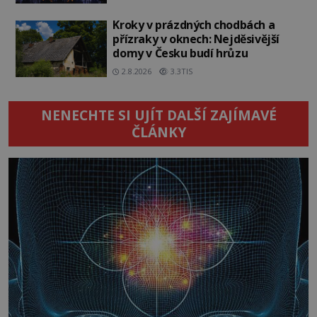
Kroky v prázdných chodbách a
přízraky v oknech: Nejděsivější
domy v Česku budí hrůzu
2.8.2026
3.3TIS
NENECHTE SI UJÍT DALŠÍ ZAJÍMAVÉ
ČLÁNKY