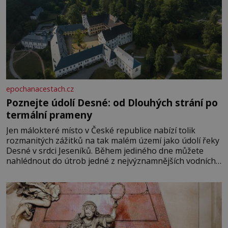
epochanacestach.cz
Poznejte údolí Desné: od Dlouhých strání po
termální prameny
Jen málokteré místo v České republice nabízí tolik
rozmanitých zážitků na tak malém území jako údolí řeky
Desné v srdci Jeseníků. Během jediného dne můžete
nahlédnout do útrob jedné z nejvýznamnějších vodních
elektráren v Evropě, vydat se na horské hřebeny, projet
se na koloběžce a den zakončit poznáváním památek ve
Velkých Losinách nebo v termálním