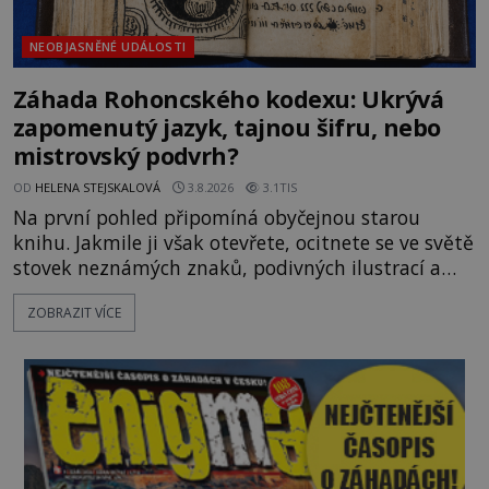
NEOBJASNĚNÉ UDÁLOSTI
Záhada Rohoncského kodexu: Ukrývá
zapomenutý jazyk, tajnou šifru, nebo
mistrovský podvrh?
OD
HELENA STEJSKALOVÁ
3.8.2026
3.1TIS
Na první pohled připomíná obyčejnou starou
knihu. Jakmile ji však otevřete, ocitnete se ve světě
stovek neznámých znaků, podivných ilustrací a
textu, který už téměř dvě století vzdoruje všem
ZOBRAZIT VÍCE
pokusům o rozluštění. Rohoncský kodex patří mezi
největší záhady evropských dějin a dodnes nikdo s
jistotou neví, kdo jej napsal, kdy vznikl ani co
vlastně vypráví. Rohoncský kodex se poprvé
objevuje v roce