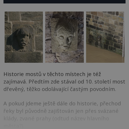
Historie mostů v těchto místech je též
zajímavá. Předtím zde stával od 10. století most
dřevěný, těžko odolávající častým povodním.
A pokud jdeme ještě dále do historie, přechod
řeky byl původně zajištován jen přes svázané
klády, zvané prahy (odtud název hlavního
města?).