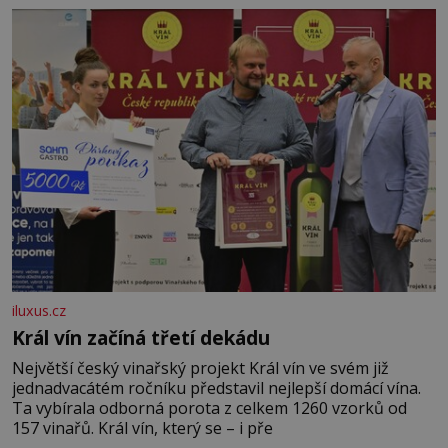
král. Nebo že by ne? Mongolové od roku 1223 postupují
podél Kaspického a Azovského moře,
iluxus.cz
Král vín začíná třetí dekádu
Největší český vinařský projekt Král vín ve svém již
jednadvacátém ročníku představil nejlepší domácí vína.
Ta vybírala odborná porota z celkem 1260 vzorků od
157 vinařů. Král vín, který se – i pře