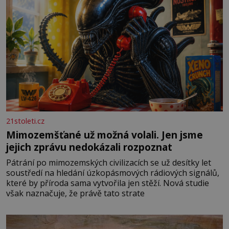
21stoleti.cz
Mimozemšťané už možná volali. Jen jsme
jejich zprávu nedokázali rozpoznat
Pátrání po mimozemských civilizacích se už desítky let
soustředí na hledání úzkopásmových rádiových signálů,
které by příroda sama vytvořila jen stěží. Nová studie
však naznačuje, že právě tato strate