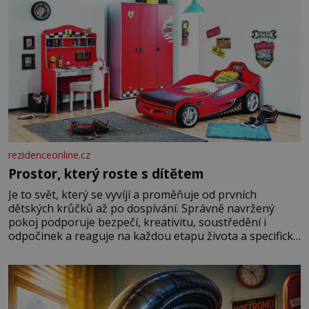
rezidenceonline.cz
Prostor, který roste s dítětem
Je to svět, který se vyvíjí a proměňuje od prvních
dětských krůčků až po dospívání. Správně navržený
pokoj podporuje bezpečí, kreativitu, soustředění i
odpočinek a reaguje na každou etapu života a specifické
potřeby dítěte. Pro nejmenší je klíčová jednoduchost,
měkkost a bezpečí, proto by pokoj miminka měl působit
především klidně a útulně. Předškolní věk je