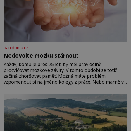
panidomu.cz
Nedovolte mozku stárnout
Každý, komu je přes 25 let, by měl pravidelně
procvičovat mozkové závity. V tomto období se totiž
začíná zhoršovat paměť. Možná máte problém
vzpomenout si na jméno kolegy z práce. Nebo marně v
paměti lovíte název knížky, kterou jste nedávno přečetli.
Je to opravdu tak, s věkem jako kdyby se paměť
rozhodla stávkovat. Cvičte