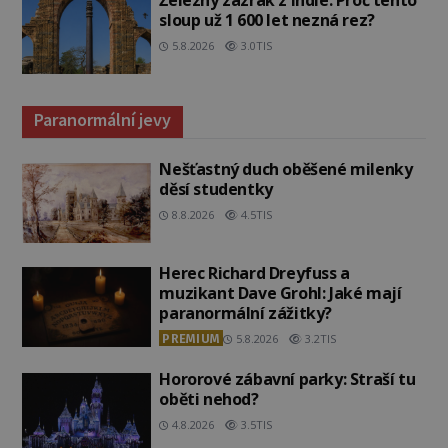
Železný zázrak z Indie: Proč tento
sloup už 1 600 let nezná rez?
5.8.2026
3.0TIS
Paranormální jevy
Nešťastný duch oběšené milenky
děsí studentky
8.8.2026
4.5TIS
Herec Richard Dreyfuss a
muzikant Dave Grohl: Jaké mají
paranormální zážitky?
PREMIUM
5.8.2026
3.2TIS
Hororové zábavní parky: Straší tu
oběti nehod?
4.8.2026
3.5TIS