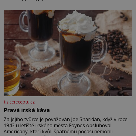
pomocí klimatizace. Jenže ne vždycky můžeme být v jejich
blízkosti. Nemusíte však zoufat. Pokud budete mít
promyšlený jídelníček, žadné pařáky si na vás
tisicereceptu.cz
Pravá irská káva
Za jejího tvůrce je považován Joe Sharidan, když v roce
1943 u letiště irského města Foynes obsluhoval
Američany, kteří kvůli špatnému počasí nemohli