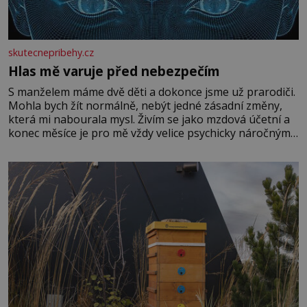
skutecnepribehy.cz
Hlas mě varuje před nebezpečím
S manželem máme dvě děti a dokonce jsme už prarodiči.
Mohla bych žít normálně, nebýt jedné zásadní změny,
která mi nabourala mysl. Živím se jako mzdová účetní a
konec měsíce je pro mě vždy velice psychicky náročným
obdobím. Od té chvíle, co máme vnoučata, mi dcera čím
dál častěji volá o pomoc, co se hlídání týče. Dalo by se