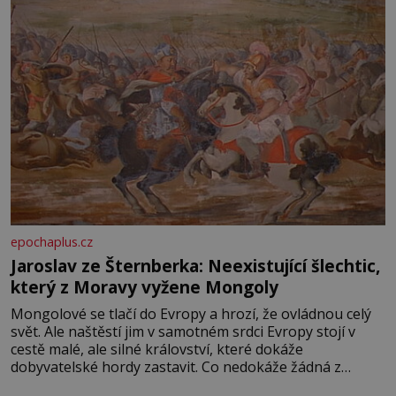
epochaplus.cz
Jaroslav ze Šternberka: Neexistující šlechtic,
který z Moravy vyžene Mongoly
Mongolové se tlačí do Evropy a hrozí, že ovládnou celý
svět. Ale naštěstí jim v samotném srdci Evropy stojí v
cestě malé, ale silné království, které dokáže
dobyvatelské hordy zastavit. Co nedokáže žádná z
asijských říší, co nedokážou Němci – to dokáže český