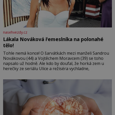
nasehvezdy.cz
Lákala Nováková řemeslníka na polonahé
tělo!
Tohle nemá konce! O šarvátkách mezi manželi Sandrou
Novákovou (44) a Vojtěchem Moravcem (39) se toho
napsalo už hodně. Ale kdo by doufal, že horká zem u
herečky ze seriálu Ulice a režiséra vychladne,