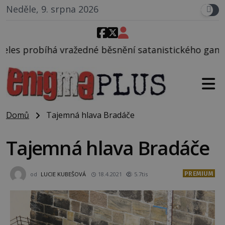
Neděle, 9. srpna 2026
běsnění satanistického gangu vedeného Charlesem M
Domů
Tajemná hlava Bradáče
Tajemná hlava Bradáče
PREMIUM
od
LUCIE KUBEŠOVÁ
18.4.2021
5.7tis