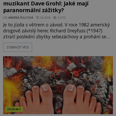
muzikant Dave Grohl: Jaké mají
paranormální zážitky?
OD
ANDREA ŠULCOVÁ
5.8.2026
3.2TIS
Je to jízda s větrem o závod. V roce 1982 americký
drogově závislý herec Richard Dreyfuss (*1947)
ztratí poslední zbytky sebezáchovy a prohání se
po silnicích ve svém mercedesu jako utržený ze
ZOBRAZIT VÍCE
řetězu. Vše vyvrcholí katastrofou, když to Dreyfuss
napálí v plné rychlosti do stromu! Policie ve vraku
následně nalezne schovaný kokain. Tímto
momentem se slavnému
ZÁZRAKY