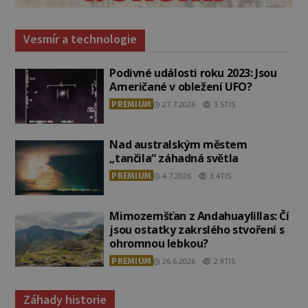
Vesmír a technologie
Podivné události roku 2023: Jsou
Američané v obležení UFO?
PREMIUM
27.7.2026
3.5TIS
Nad australským městem
„tančila“ záhadná světla
PREMIUM
4.7.2026
3.4TIS
Mimozemšťan z Andahuaylillas: Čí
jsou ostatky zakrslého stvoření s
ohromnou lebkou?
PREMIUM
26.6.2026
2.9TIS
Záhady historie