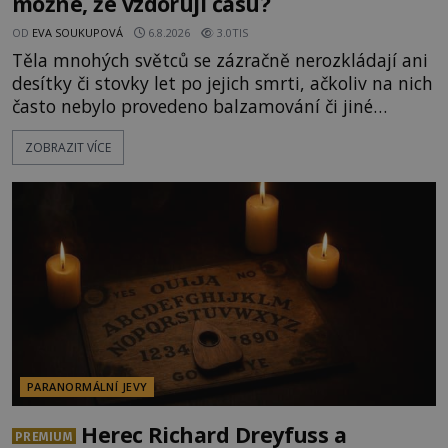
možné, že vzdorují času?
OD
EVA SOUKUPOVÁ
6.8.2026
3.0TIS
Těla mnohých světců se zázračně nerozkládají ani
desítky či stovky let po jejich smrti, ačkoliv na nich
často nebylo provedeno balzamování či jiné
pokusy o konzervaci. Neporušené ostatky bývají
ZOBRAZIT VÍCE
považovány za důkaz svatosti zemřelých. Jaké
tajemné síly těla významných náboženských
osobností ochraňují? Na hřbitově u kláštera
Milosrdných
PARANORMÁLNÍ JEVY
Herec Richard Dreyfuss a
PREMIUM