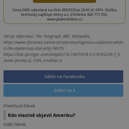
Cena SMS odeslané na číslo 9033320 je 20 Kč vč. DPH. Službu
technicky zajišťuje Airtoy a.s. Infolinka: 602 777 555,
www.platmobilem.cz
Zdroje informací:
The Telegraph, BBC, Wikipedie,
https://www.iflscience.com/a-certain-mucilaginous-substance-what-
is-the-mysterious-star-jelly-74079,
https://link.springer.com/chapter/10.1007/978-3-319-05239-7_5,
zoom.iprima.cz, CNN, irozhlas.cz
Sdílet na Facebooku
Sdílet na X
Předchozí článek
Kdo vlastně objevil Ameriku?
Další článek