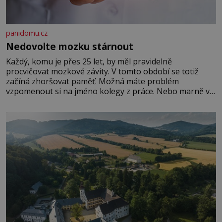
panidomu.cz
Nedovolte mozku stárnout
Každý, komu je přes 25 let, by měl pravidelně
procvičovat mozkové závity. V tomto období se totiž
začíná zhoršovat paměť. Možná máte problém
vzpomenout si na jméno kolegy z práce. Nebo marně v
paměti lovíte název knížky, kterou jste nedávno přečetli.
Je to opravdu tak, s věkem jako kdyby se paměť
rozhodla stávkovat. Cvičte