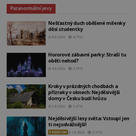
Paranormální jevy
Nešťastný duch oběšené milenky
děsí studentky
8.8.2026
4.7TIS
Hororové zábavní parky: Straší tu
oběti nehod?
4.8.2026
3.5TIS
Kroky v prázdných chodbách a
přízraky v oknech: Nejděsivější
domy v Česku budí hrůzu
2.8.2026
3.3TIS
Nejděsivější lesy světa: Vstoupí jen
ti nejodvážnější!
PREMIUM
1.8.2026
3.5TIS