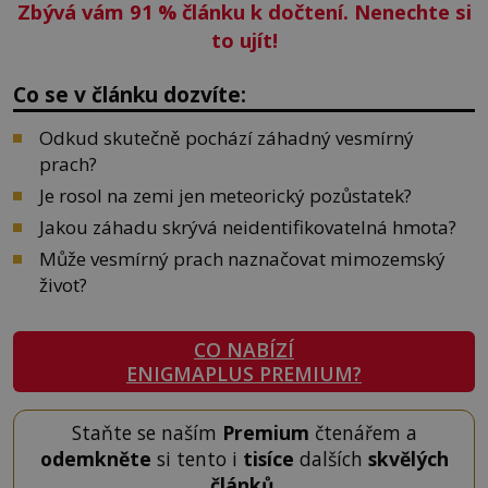
Zbývá vám 91
%
článku k dočtení. Nenechte si
to ujít!
Co se v článku dozvíte:
Odkud skutečně pochází záhadný vesmírný
prach?
Je rosol na zemi jen meteorický pozůstatek?
Jakou záhadu skrývá neidentifikovatelná hmota?
Může vesmírný prach naznačovat mimozemský
život?
CO NABÍZÍ
ENIGMAPLUS PREMIUM?
Staňte se naším
Premium
čtenářem a
odemkněte
si tento i
tisíce
dalších
skvělých
článků
.