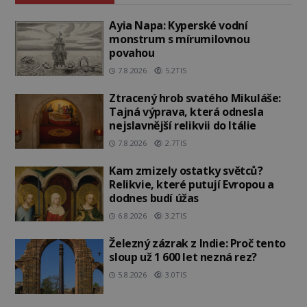
Ayia Napa: Kyperské vodní
monstrum s mírumilovnou
povahou
7.8.2026
5.2TIS
Ztracený hrob svatého Mikuláše:
Tajná výprava, která odnesla
nejslavnější relikvii do Itálie
7.8.2026
2.7TIS
Kam zmizely ostatky světců?
Relikvie, které putují Evropou a
dodnes budí úžas
6.8.2026
3.2TIS
Železný zázrak z Indie: Proč tento
sloup už 1 600 let nezná rez?
5.8.2026
3.0TIS