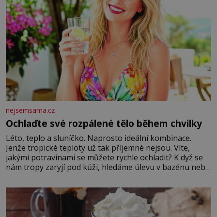
nejsemsama.cz
Ochlaďte své rozpálené tělo během chvilky
Léto, teplo a sluníčko. Naprosto ideální kombinace.
Jenže tropické teploty už tak příjemné nejsou. Víte,
jakými potravinami se můžete rychle ochladit? K dyž se
nám tropy zaryjí pod kůži, hledáme úlevu v bazénu nebo
pomocí klimatizace. Jenže ne vždycky můžeme být v jejich
blízkosti. Nemusíte však zoufat. Pokud budete mít
promyšlený jídelníček, žadné pařáky si na vás