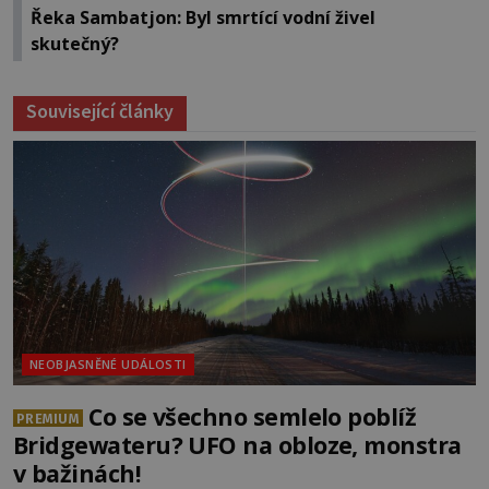
Řeka Sambatjon: Byl smrtící vodní živel
skutečný?
Související články
NEOBJASNĚNÉ UDÁLOSTI
Co se všechno semlelo poblíž
PREMIUM
Bridgewateru? UFO na obloze, monstra
v bažinách!