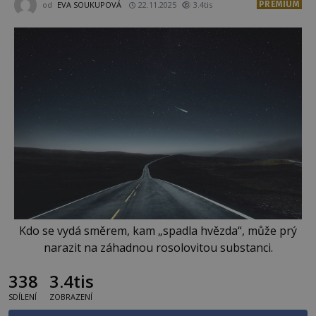
PREMIUM
od
EVA SOUKUPOVÁ
22.11.2025
3.4tis
Kdo se vydá směrem, kam „spadla hvězda“, může prý
narazit na záhadnou rosolovitou substanci.
338
3.4tis
SDÍLENÍ
ZOBRAZENÍ