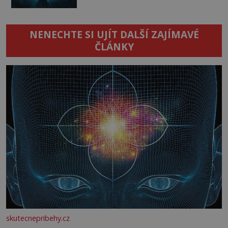
NENECHTE SI UJÍT DALŠÍ ZAJÍMAVÉ
ČLÁNKY
skutecnepribehy.cz