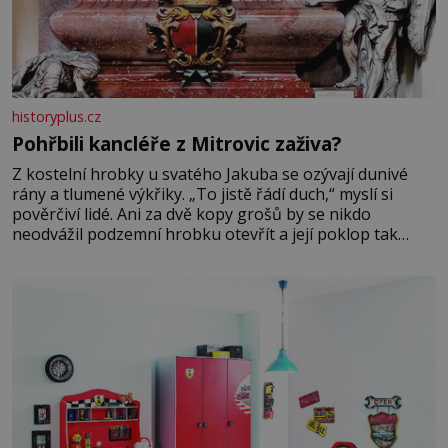
historyplus.cz
Pohřbili kancléře z Mitrovic zaživa?
Z kostelní hrobky u svatého Jakuba se ozývají dunivé
rány a tlumené výkřiky. „To jistě řádí duch,“ myslí si
pověrčiví lidé. Ani za dvě kopy grošů by se nikdo
neodvážil podzemní hrobku otevřít a její poklop tak
raději jen skrápí svěcenou vodou. Za několik dní divné
burácení skutečně ustane. Když o mnoho let později
hrobku