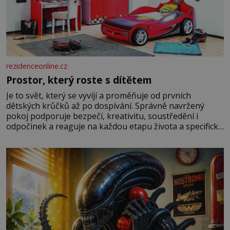
rezidenceonline.cz
Prostor, který roste s dítětem
Je to svět, který se vyvíjí a proměňuje od prvních
dětských krůčků až po dospívání. Správně navržený
pokoj podporuje bezpečí, kreativitu, soustředění i
odpočinek a reaguje na každou etapu života a specifické
potřeby dítěte. Pro nejmenší je klíčová jednoduchost,
měkkost a bezpečí, proto by pokoj miminka měl působit
především klidně a útulně. Předškolní věk je