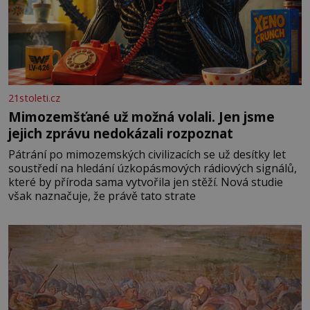
21stoleti.cz
Mimozemšťané už možná volali. Jen jsme
jejich zprávu nedokázali rozpoznat
Pátrání po mimozemských civilizacích se už desítky let
soustředí na hledání úzkopásmových rádiových signálů,
které by příroda sama vytvořila jen stěží. Nová studie
však naznačuje, že právě tato strate