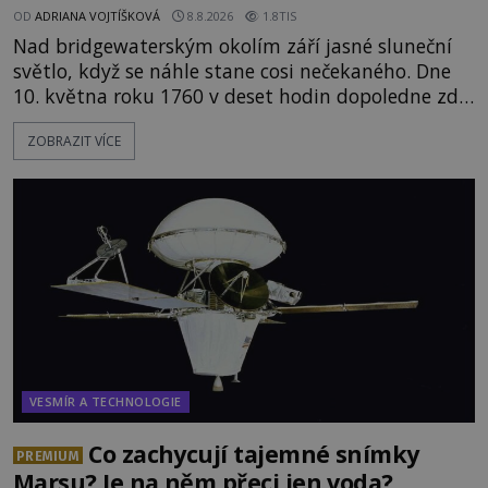
OD
ADRIANA VOJTÍŠKOVÁ
8.8.2026
1.8TIS
Nad bridgewaterským okolím září jasné sluneční
světlo, když se náhle stane cosi nečekaného. Dne
10. května roku 1760 v deset hodin dopoledne zde
dojde k vůbec prvnímu historicky doloženému
ZOBRAZIT VÍCE
přeletu UFO. Podle záznamů vyzařuje takové
světlo, že vypadá jako „koule hořícího ohně“. Jde
jen o nějaký optický klam, nebo se zde skutečně
právě vznáší mimozemská loď
VESMÍR A TECHNOLOGIE
Co zachycují tajemné snímky
PREMIUM
Marsu? Je na něm přeci jen voda?