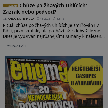
Chůze po žhavých uhlících:
PREMIUM
Zázrak nebo podvod?
OD
KAROLÍNA TRNKOVÁ
4.8.2026
3.3TIS
Rituál chůze po žhavých uhlících je zmiňován i v
Bibli, první zmínky ale pochází už z doby železné.
Dnes je využíván nejrůznějšími šamany k nalezení
spirituální síly či vnitřního klidu. Jak funguje a proč
ZOBRAZIT VÍCE
si při něm člověk nepopálí nohy, což bylo
objektivně dokázáno? Je na něm i něco
nadpřirozeného? Histori