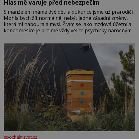
Hlas mě varuje před nebezpečím
S manželem máme dvě děti a dokonce jsme už prarodiči.
Mohla bych žít normálně, nebýt jedné zásadní změny,
která mi nabourala mysl. Živím se jako mzdová účetní a
konec měsíce je pro mě vždy velice psychicky náročným
obdobím. Od té chvíle, co máme vnoučata, mi dcera čím
dál častěji volá o pomoc, co se hlídání týče. Dalo by se
epochalnisvet.cz