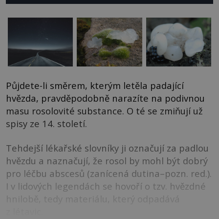
Půjdete-li směrem, kterým letěla padající
hvězda, pravděpodobně narazíte na podivnou
masu rosolovité substance. O té se zmiňují už
spisy ze 14. století.
Tehdejší lékařské slovníky ji označují za padlou
hvězdu a naznačují, že rosol by mohl být dobrý
pro léčbu abscesů (zanícená dutina–pozn. red.).
I v lidových legendách se hovoří o tzv. hvězdné
hnilobě, tedy materiálu, který odpadává
z létavic.