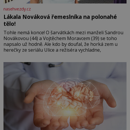
nasehvezdy.cz
Lákala Nováková řemeslníka na polonahé
tělo!
Tohle nemá konce! O šarvátkách mezi manželi Sandrou
Novákovou (44) a Vojtěchem Moravcem (39) se toho
napsalo už hodně. Ale kdo by doufal, že horká zem u
herečky ze seriálu Ulice a režiséra vychladne,