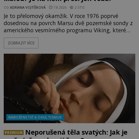
OD
ADRIANA VOJTÍŠKOVÁ
7.8.2026
2.5TIS
Je to přelomový okamžik. V roce 1976 poprvé
dosednou na povrch Marsu dvě pozemské sondy z
amerického vesmírného programu Viking, které
jsou schopny pořídit fotografie záhadami
ZOBRAZIT VÍCE
opředené rudé planety. Viking 1 zde zaznamená
něco naprosto nečekaného. V marsovské oblasti
zvané Cydonie totiž zachytí podivný útvar
připomínající lidskou tvář. NASA (Národní úřad
NÁBOŽENSTVÍ A OKULTISMUS
Neporušená těla svatých: Jak je
PREMIUM