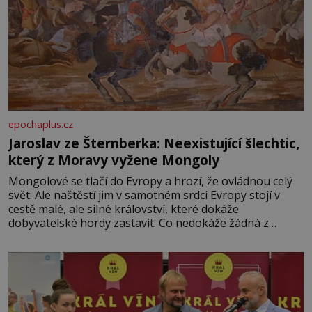
epochaplus.cz
Jaroslav ze Šternberka: Neexistující šlechtic,
který z Moravy vyžene Mongoly
Mongolové se tlačí do Evropy a hrozí, že ovládnou celý
svět. Ale naštěstí jim v samotném srdci Evropy stojí v
cestě malé, ale silné království, které dokáže
dobyvatelské hordy zastavit. Co nedokáže žádná z
asijských říší, co nedokážou Němci – to dokáže český
král. Nebo že by ne? Mongolové od roku 1223 postupují
podél Kaspického a Azovského moře,