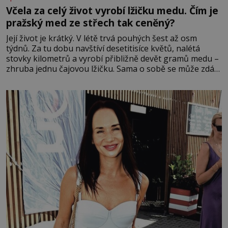
Včela za celý život vyrobí lžičku medu. Čím je
pražský med ze střech tak ceněný?
Její život je krátký. V létě trvá pouhých šest až osm
týdnů. Za tu dobu navštíví desetitisíce květů, nalétá
stovky kilometrů a vyrobí přibližně devět gramů medu –
zhruba jednu čajovou lžičku. Sama o sobě se může zdát
bezvýznamná. Teprve když se spojí s dalšími desítkami
tisíc příslušnic svého včelstva, vznikne jeden z
nejdokonalejších organismů