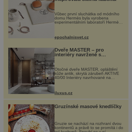
Vůbec první sluchátka od módního
domu Hermès byla vyrobena
experimentálním laboratoří Hermès
Ateliers Horizons. Elegantní gadget
si vyžádal dva roky vývoje a chlubí
se ručně šitou hovězí kůží a
epochalnisvet.cz
kovový...
Dveře MASTER – pro
interiéry navržené s
rozumem i vášní!
Otočné dveře MASTER, opláštění
kůže antik, skrytá zárubeň AKTIVE
40/00 Interiéry navrhované na
zakázku často vyžadují atypické
rozměry nejen nábytku, ale i
otvorových prvků. Technické zázemí
iluxus.cz
dnes umož...
Gruzínské masové knedlíčky
Gruzie se nachází na rozhraní dvou
kontinentů a právě to se promítá i do
její kuchyně. Snoubí se v ní