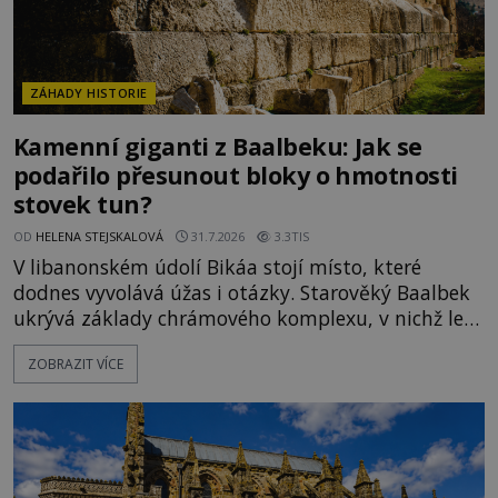
ZÁHADY HISTORIE
Kamenní giganti z Baalbeku: Jak se
podařilo přesunout bloky o hmotnosti
stovek tun?
OD
HELENA STEJSKALOVÁ
31.7.2026
3.3TIS
V libanonském údolí Bikáa stojí místo, které
dodnes vyvolává úžas i otázky. Starověký Baalbek
ukrývá základy chrámového komplexu, v nichž leží
kameny tak obrovské, že se zdá téměř nemožné je
ZOBRAZIT VÍCE
přesunout. Některé bloky váží kolem tisíce tun,
jeden z nedávno prozkoumaných kamenných
kolosů dokonce odhadem až 1650 tun. Jak lidé bez
moderních strojů dokázali takové giganty vytesat,
dopravit a přesně u