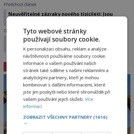
Předchozí článek
Neuvěřitelné zázraky nového tisíciletí: Jsou
důkazem, že nadpřirozeno skutečně existuje?
Tyto webové stránky
Další článek
používají soubory cookie.
Banshee, zvěstovatelka smrti: Holka, nesedávej
u potoka…
K personalizaci obsahu, reklam a analýze
návštěvnosti používáme soubory cookie.
Informace o vašem používání našich
Související články
stránek také sdílíme s našimi reklamními a
analytickými partnery, kteří je mohou
kombinovat s dalšími informacemi, které
jste jim poskytli nebo které shromáždili při
vašem používání jejich služeb.
Více
informací
ZOBRAZIT VŠECHNY PARTNERY
(1616)
→