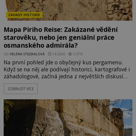
ZÁHADY HISTORIE
Mapa Piriho Reise: Zakázané vědění
starověku, nebo jen geniální práce
osmanského admirála?
OD
HELENA STEJSKALOVÁ
1.8.2026
3.3TIS
Na první pohled jde o obyčejný kus pergamenu.
Když se na něj ale podívají historici, kartografové i
záhadologové, začíná jedna z největších diskusí
moderní historie. Osmanský admirál Piri Reis roku
ZOBRAZIT VÍCE
1513 kreslí mapu světa, která překvapuje
přesností pobřeží Afriky a Jižní Ameriky. Někteří v
ní vidí důkaz ztracené civilizace nebo dokonce
znalost Antarktidy dávno před jejím objevením.
Jiní tvrdí,