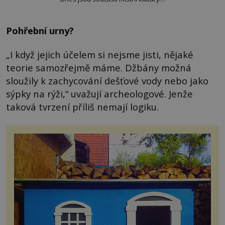
Pohřební urny?
„I když jejich účelem si nejsme jisti, nějaké
teorie samozřejmě máme. Džbány možná
sloužily k zachycování dešťové vody nebo jako
sýpky na rýži,“ uvažují archeologové. Jenže
taková tvrzení příliš nemají logiku.