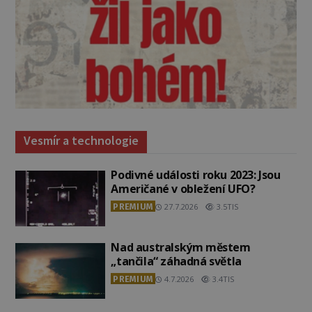
Vesmír a technologie
Podivné události roku 2023: Jsou
Američané v obležení UFO?
PREMIUM
27.7.2026
3.5TIS
Nad australským městem
„tančila“ záhadná světla
PREMIUM
4.7.2026
3.4TIS