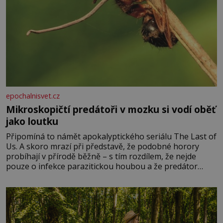
epochalnisvet.cz
Mikroskopičtí predátoři v mozku si vodí oběť
jako loutku
Připomíná to námět apokalyptického seriálu The Last of
Us. A skoro mrazí při představě, že podobné horory
probíhají v přírodě běžně – s tím rozdílem, že nejde
pouze o infekce parazitickou houbou a že predátor
dokáže ovládat jen vývojově nesrovnatelně jednodušší
živočichy, než je člověk. Najít skutečné zombie není nic
nemožného ani v naší přírodě.