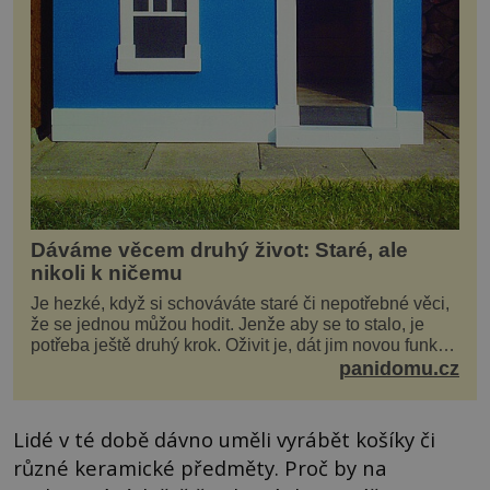
Dáváme věcem druhý život: Staré, ale
nikoli k ničemu
Je hezké, když si schováváte staré či nepotřebné věci,
že se jednou můžou hodit. Jenže aby se to stalo, je
potřeba ještě druhý krok. Oživit je, dát jim novou funkci
a obvykle jim také dopřát zkrášlova...
panidomu.cz
Lidé v té době dávno uměli vyrábět košíky či
různé keramické předměty. Proč by na