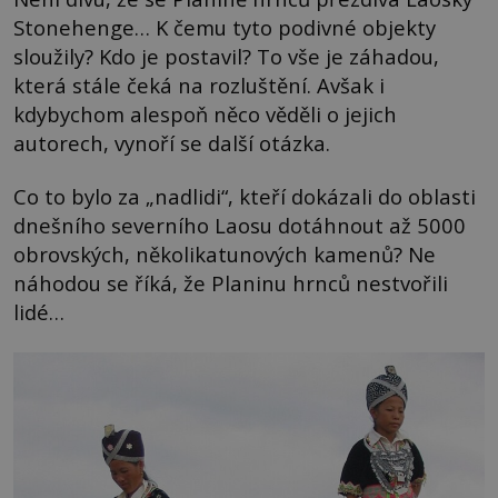
Stonehenge… K čemu tyto podivné objekty
sloužily? Kdo je postavil? To vše je záhadou,
která stále čeká na rozluštění. Avšak i
kdybychom alespoň něco věděli o jejich
autorech, vynoří se další otázka.
Co to bylo za „nadlidi“, kteří dokázali do oblasti
dnešního severního Laosu dotáhnout až 5000
obrovských, několikatunových kamenů? Ne
náhodou se říká, že Planinu hrnců nestvořili
lidé…