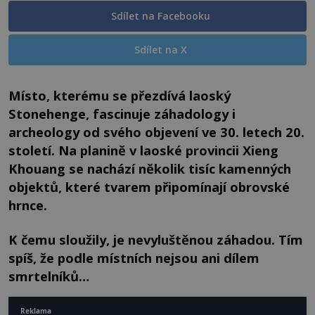
Sdílet na Facebooku
Sdílet na X
Místo, kterému se přezdívá laoský
Stonehenge, fascinuje záhadology i
archeology od svého objevení ve 30. letech 20.
století. Na planině v laoské provincii Xieng
Khouang se nachází několik tisíc kamenných
objektů, které tvarem připomínají obrovské
hrnce.
K čemu sloužily, je nevyluštěnou záhadou. Tím
spíš, že podle místních nejsou ani dílem
smrtelníků…
Reklama