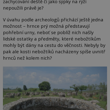
zachycování deště či jako sýpky na rýži
nepoužili právě je?
V úvahu podle archeologů přichází ještě jedna
možnost – hrnce prý možná představují
pohřební urny, neboť se poblíž nich našly
lidské ostatky a předměty, které nebožtíkům
mohly být dány na cestu do věčnosti. Nebyly by
pak ale kosti nebožtíků nacházeny spíše uvnitř
hrnců než kolem nich?