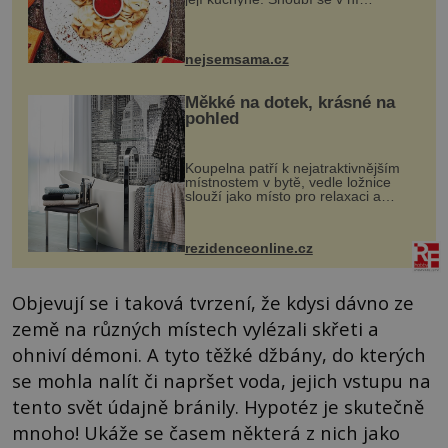
evropské a asijské chutě a díky tomu
vznikají rozmanité a chuťově bohaté
pokrmy, které rozhodně st...
nejsemsama.cz
Měkké na dotek, krásné na
pohled
Koupelna patří k nejatraktivnějším
místnostem v bytě, vedle ložnice
slouží jako místo pro relaxaci a
odpočinek. Koupelnový textil –
ručníky, osušky a koberečky –
mohou jako mávnutím kouzelného
rezidenceonline.cz
proutku...
Objevují se i taková tvrzení, že kdysi dávno ze
země na různých místech vylézali skřeti a
ohniví démoni. A tyto těžké džbány, do kterých
se mohla nalít či napršet voda, jejich vstupu na
tento svět údajně bránily. Hypotéz je skutečně
mnoho! Ukáže se časem některá z nich jako