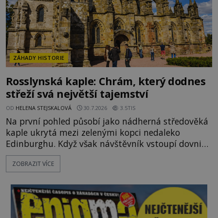
ZÁHADY HISTORIE
Rosslynská kaple: Chrám, který dodnes
střeží svá největší tajemství
OD
HELENA STEJSKALOVÁ
30.7.2026
3.5TIS
Na první pohled působí jako nádherná středověká
kaple ukrytá mezi zelenými kopci nedaleko
Edinburghu. Když však návštěvník vstoupí dovnitř,
ocitá se uprostřed kamenného labyrintu symbolů,
ZOBRAZIT VÍCE
které už po staletí podněcují představivost
historiků, archeologů i milovníků záhad. Jsou ve
výzdobě Rosslynské kaple skutečně ukryty stopy
templářů, svobodných zednářů nebo dokonce
Svatého grálu? Nebo jde o j