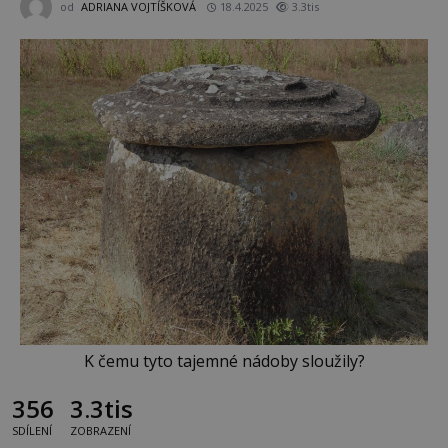
od
ADRIANA VOJTÍŠKOVÁ
18.4.2025
3.3tis
K čemu tyto tajemné nádoby sloužily?
356
3.3tis
SDÍLENÍ
ZOBRAZENÍ