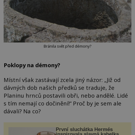
Bránila svět před démony?
Poklopy na démony?
Místní však zastávají zcela jiný názor: „Již od
dávných dob našich předků se traduje, že
Planinu hrnců postavili obři, nebo andělé. Lidé
s tím nemají co dočinění!“ Proč by je sem ale
dávali? Na co?
První sluchátka Hermés
inspirovala slavná kabelka