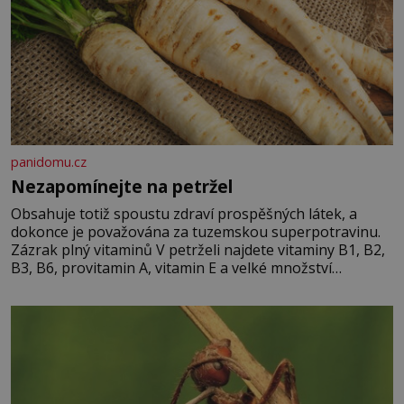
panidomu.cz
Nezapomínejte na petržel
Obsahuje totiž spoustu zdraví prospěšných látek, a
dokonce je považována za tuzemskou superpotravinu.
Zázrak plný vitaminů V petrželi najdete vitaminy B1, B2,
B3, B6, provitamin A, vitamin E a velké množství
vitamínu C (nejvíce ho má nať, dokonce třikrát více než
pomeranč, v kořeni je také, ale je ho desetkrát méně), a
kyselinu listovou. Ale