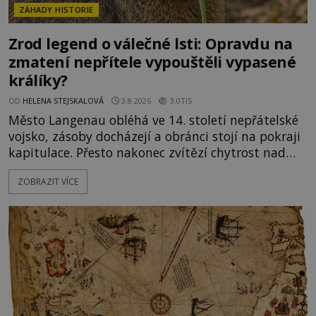
ZÁHADY HISTORIE
Zrod legend o válečné lsti: Opravdu na
zmatení nepřítele vypouštěli vypasené
králíky?
OD
HELENA STEJSKALOVÁ
3.8.2026
3.0TIS
Město Langenau obléhá ve 14. století nepřátelské
vojsko, zásoby docházejí a obránci stojí na pokraji
kapitulace. Přesto nakonec zvítězí chytrost nad
hrubou silou. Podle staré německé legendy vypustí
ZOBRAZIT VÍCE
obyvatelé za hradby dobře živeného králíka, aby
nepřítele přesvědčili, že uvnitř města je jídla stále
dost. Čas pracuje pro obléhatele. Ve městě ubývají
zásoby a každý den znamená další porci strádá