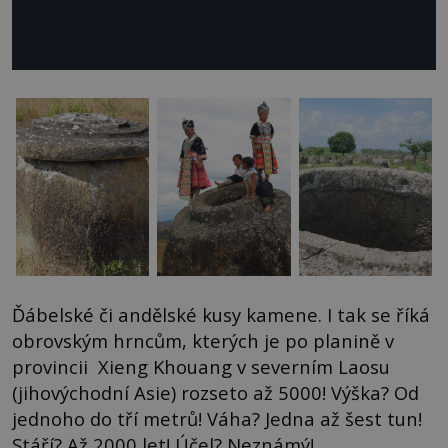
Ďábelské či andělské kusy kamene. I tak se říká
obrovským hrncům, kterých je po planině v
provincii Xieng Khouang v severním Laosu
(jihovýchodní Asie) rozseto až 5000! Výška? Od
jednoho do tří metrů! Váha? Jedna až šest tun!
Stáří? Až 2000 let! Účel? Neznámý!