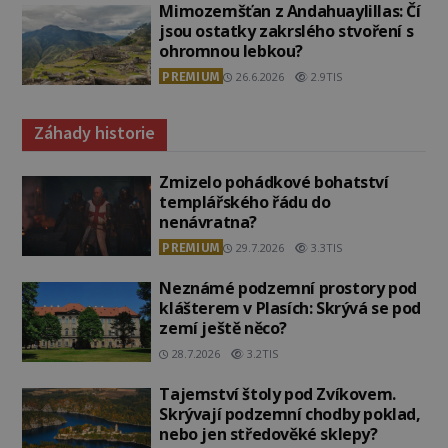
Mimozemšťan z Andahuaylillas: Čí
jsou ostatky zakrslého stvoření s
ohromnou lebkou?
PREMIUM
26.6.2026
2.9TIS
Záhady historie
Zmizelo pohádkové bohatství
templářského řádu do
nenávratna?
PREMIUM
29.7.2026
3.3TIS
Neznámé podzemní prostory pod
klášterem v Plasích: Skrývá se pod
zemí ještě něco?
28.7.2026
3.2TIS
Tajemství štoly pod Zvíkovem.
Skrývají podzemní chodby poklad,
nebo jen středověké sklepy?