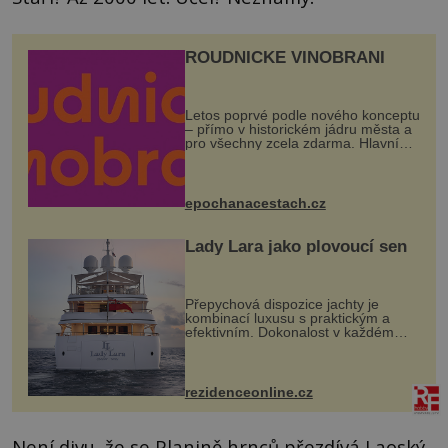
ROUDNICKÉ VINOBRANÍ
Letos poprvé podle nového konceptu
– přímo v historickém jádru města a
pro všechny zcela zdarma. Hlavní
program se odehraje na Karlově a
Husově náměstí. Návštěvníci se
mohou těšit na víno, burčák, pes...
epochanacestach.cz
Lady Lara jako plovoucí sen
Přepychová dispozice jachty je
kombinací luxusu s praktickým a
efektivním. Dokonalost v každém
detailu představuje značka Fendi
Casa, kterou byly vybaveny její
paluby. Monacký přístav nabízí
každoročn...
rezidenceonline.cz
Není divu, že se Planině hrnců přezdívá Laoský