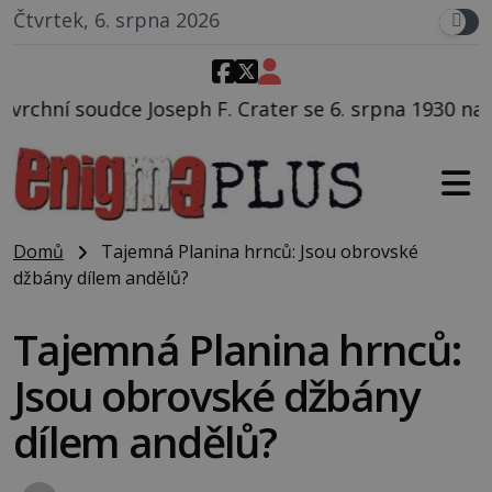
Čtvrtek, 6. srpna 2026
F. Crater se 6. srpna 1930 navečeří ve své oblíbené r
Domů
Tajemná Planina hrnců: Jsou obrovské
džbány dílem andělů?
Tajemná Planina hrnců:
Jsou obrovské džbány
dílem andělů?