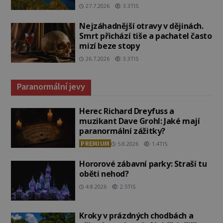
27.7.2026
3.3TIS
Nejzáhadnější otravy v dějinách.
Smrt přichází tiše a pachatel často
mizí beze stopy
26.7.2026
3.3TIS
Paranormální jevy
Herec Richard Dreyfuss a
muzikant Dave Grohl: Jaké mají
paranormální zážitky?
PREMIUM
5.8.2026
1.4TIS
Hororové zábavní parky: Straší tu
oběti nehod?
4.8.2026
2.5TIS
Kroky v prázdných chodbách a