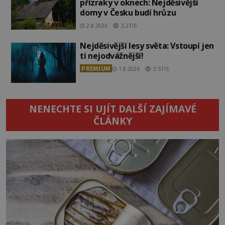
přízraky v oknech: Nejděsivější
domy v Česku budí hrůzu
2.8.2026
3.2TIS
Nejděsivější lesy světa: Vstoupí jen
ti nejodvážnější!
PREMIUM
1.8.2026
3.5TIS
NENECHTE SI UJÍT DALŠÍ ZAJÍMAVÉ
ČLÁNKY