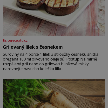
tisicereceptu.cz
Grilovaný lilek s česnekem
Suroviny na 4 porce 1 lilek 3 stroužky česneku snítka
oregana 100 ml olivového oleje sůl Postup Na mírně
rozpálený gril nebo do grilovací hliníkové misky
narovnejte nasucho kolečka lilku.