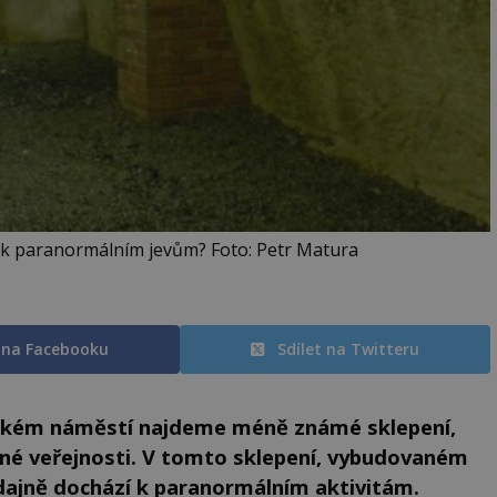
 k paranormálním jevům? Foto: Petr Matura
t na Facebooku
Sdílet na Twitteru
ckém náměstí najdeme méně známé sklepení,
pné veřejnosti. V tomto sklepení, vybudovaném
údajně dochází k paranormálním aktivitám.