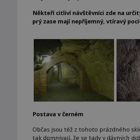
Někteří citliví návštěvníci zde na určit
prý zase mají nepříjemný, vtíravý poc
Postava v černém
Občas jsou též z tohoto prázdného sklep
tak domnívají, že se tady v dávných d