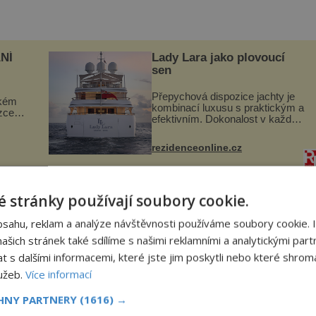
NÍ
Lady Lara jako plovoucí
sen
Přepychová dispozice jachty je
ckém
kombinací luxusu s praktickým a
zcela
efektivním. Dokonalost v každém
detailu představuje značka Fendi
ově
Casa, kterou byly vybaveny její
ohou
rezidenceonline.cz
paluby. Monacký přístav nabízí
každoročn...
ila jakousi negativní, černou siluetu, jež k smrti
 stránky používají soubory cookie.
 také k častým a neobjasněným výpadkům
bsahu, reklam a analýze návštěvnosti používáme soubory cookie. 
šich stránek také sdílíme s našimi reklamními a analytickými partn
s dalšími informacemi, které jste jim poskytli nebo které shromá
lužeb.
Více informací
CHNY PARTNERY
(1616) →