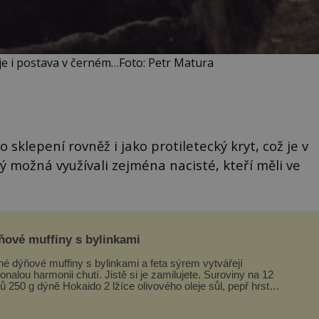
je i postava v černém…Foto: Petr Matura
 sklepení rovněž i jako protiletecký kryt, což je v
ý možná využívali zejména nacisté, kteří měli ve
ňové muffiny s bylinkami
né dýňové muffiny s bylinkami a feta sýrem vytvářejí
alou harmonii chutí. Jistě si je zamilujete. Suroviny na 12
ů 250 g dýně Hokaido 2 lžíce olivového oleje sůl, pepř hrst
ekaných špen...