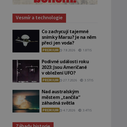
Vesmír a technologie
Co zachycují tajemné
snímky Marsu? Je na něm
přeci jen voda?
PREMIUM
7.8.2026
1.8TIS
Podivné události roku
2023: Jsou Američané
v obležení UFO?
PREMIUM
27.7.2026
3.5TIS
Nad australským
městem „tančila“
záhadná světla
PREMIUM
4.7.2026
3.4TIS
Záhady historie