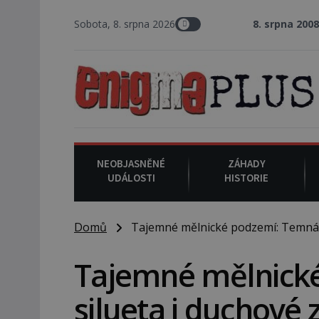
Sobota, 8. srpna 2026
8. srpna 2008
: Zástupce šerifa
NEOBJASNĚNÉ
ZÁHADY
UDÁLOSTI
HISTORIE
Domů
Tajemné mělnické podzemí: Temná s
Tajemné mělnick
silueta i duchové