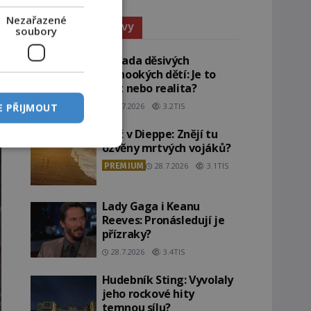
Nezařazené
Paranormální jevy
soubory
Záhada děsivých
černookých dětí: Je to
žert nebo realita?
29.7.2026
3.2TIS
E PŘIJMOUT
Pláž v Dieppe: Znějí tu
ozvěny mrtvých vojáků?
PREMIUM
28.7.2026
3.1TIS
Lady Gaga i Keanu
Reeves: Pronásledují je
přízraky?
28.7.2026
3.4TIS
Hudebník Sting: Vyvolaly
jeho rockové hity
temnou sílu?