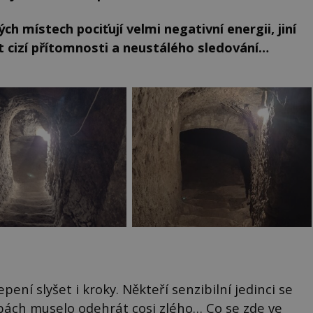
ých místech pociťují velmi negativní energii, jiní
it cizí přítomnosti a neustálého sledování…
ení slyšet i kroky. Někteří senzibilní jedinci se
obách muselo odehrát cosi zlého… Co se zde ve