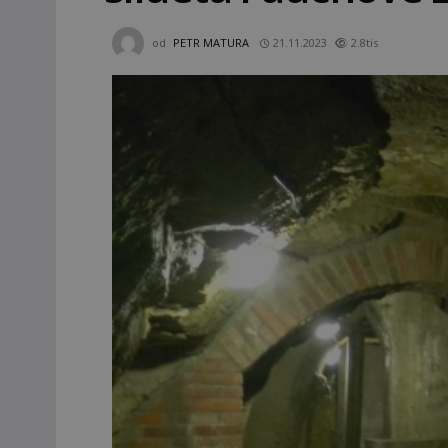
od
PETR MATURA
21.11.2023
2.8tis