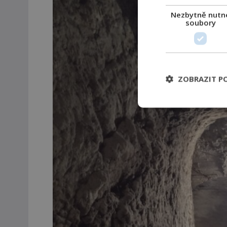
Nezbytně nutn
soubory
ZOBRAZIT P