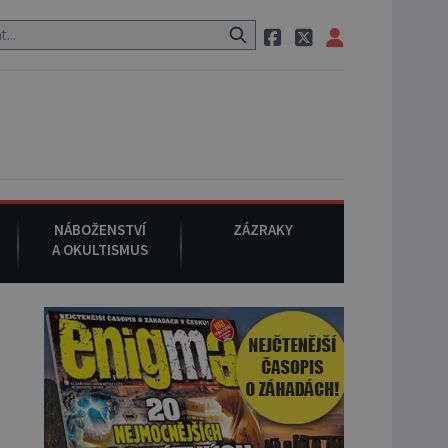
 po cestě utíká zvláštní psovitá šelma, údajně bájná čupakabra.
NÁBOŽENSTVÍ
ZÁZRAKY
A OKULTISMUS