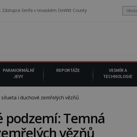
 v texaském DeWitt County pořizuje video, na kterém před jeho vozem
PARANORMÁLNÍ
REPORTÁŽE
VESMÍR A
JEVY
TECHNOLOGIE
ilueta i duchové zemřelých vězňů
é podzemí: Temná
 zemřelých vězňů