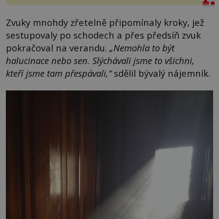
Zvuky mnohdy zřetelně připomínaly kroky, jež
sestupovaly po schodech a přes předsíň zvuk
pokračoval na verandu.
„Nemohla to být
halucinace nebo sen. Slýchávali jsme to všichni,
kteří jsme tam přespávali,“
sdělil bývalý nájemník.