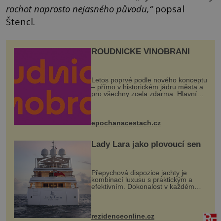
rachot naprosto nejasného původu,“
popsal
Štencl.
ROUDNICKÉ VINOBRANÍ
Letos poprvé podle nového konceptu
– přímo v historickém jádru města a
pro všechny zcela zdarma. Hlavní
program se odehraje na Karlově a
Husově náměstí. Návštěvníci se
mohou těšit na víno, burčák, pes...
epochanacestach.cz
Lady Lara jako plovoucí sen
Přepychová dispozice jachty je
kombinací luxusu s praktickým a
efektivním. Dokonalost v každém
detailu představuje značka Fendi
Casa, kterou byly vybaveny její
paluby. Monacký přístav nabízí
každoročn...
rezidenceonline.cz