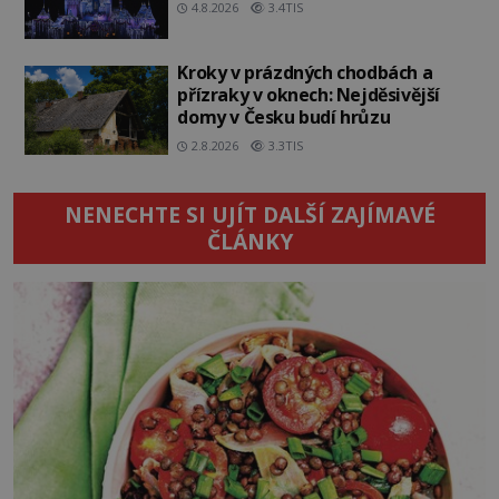
4.8.2026
3.4TIS
Kroky v prázdných chodbách a
přízraky v oknech: Nejděsivější
domy v Česku budí hrůzu
2.8.2026
3.3TIS
NENECHTE SI UJÍT DALŠÍ ZAJÍMAVÉ
ČLÁNKY