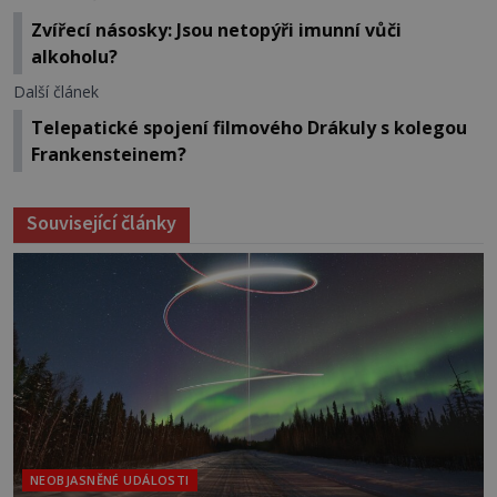
Zvířecí násosky: Jsou netopýři imunní vůči
alkoholu?
Další článek
Telepatické spojení filmového Drákuly s kolegou
Frankensteinem?
Související články
NEOBJASNĚNÉ UDÁLOSTI