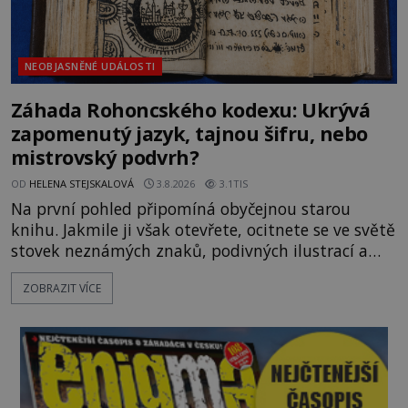
NEOBJASNĚNÉ UDÁLOSTI
Záhada Rohoncského kodexu: Ukrývá
zapomenutý jazyk, tajnou šifru, nebo
mistrovský podvrh?
OD
HELENA STEJSKALOVÁ
3.8.2026
3.1TIS
Na první pohled připomíná obyčejnou starou
knihu. Jakmile ji však otevřete, ocitnete se ve světě
stovek neznámých znaků, podivných ilustrací a
textu, který už téměř dvě století vzdoruje všem
ZOBRAZIT VÍCE
pokusům o rozluštění. Rohoncský kodex patří mezi
největší záhady evropských dějin a dodnes nikdo s
jistotou neví, kdo jej napsal, kdy vznikl ani co
vlastně vypráví. Rohoncský kodex se poprvé
objevuje v roce