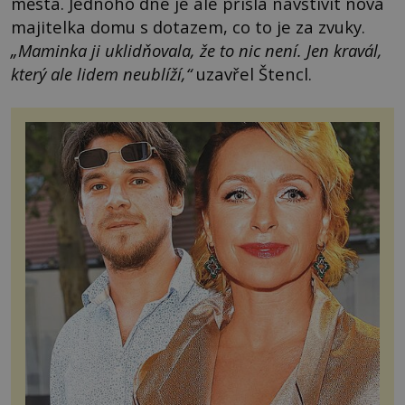
města. Jednoho dne je ale přišla navštívit nová
majitelka domu s dotazem, co to je za zvuky.
„Maminka ji uklidňovala, že to nic není. Jen kravál,
který ale lidem neublíží,“
uzavřel Štencl.