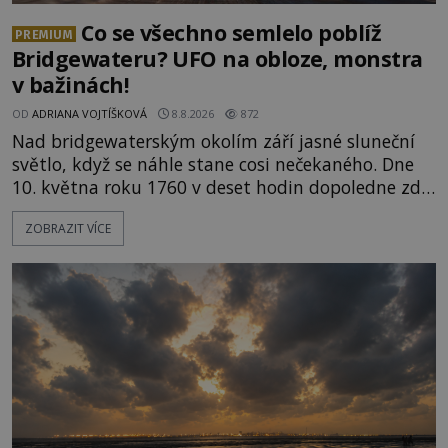
Co se všechno semlelo poblíž
PREMIUM
Bridgewateru? UFO na obloze, monstra
v bažinách!
OD
ADRIANA VOJTÍŠKOVÁ
8.8.2026
872
Nad bridgewaterským okolím září jasné sluneční
světlo, když se náhle stane cosi nečekaného. Dne
10. května roku 1760 v deset hodin dopoledne zde
dojde k vůbec prvnímu historicky doloženému
ZOBRAZIT VÍCE
přeletu UFO. Podle záznamů vyzařuje takové
světlo, že vypadá jako „koule hořícího ohně“. Jde
jen o nějaký optický klam, nebo se zde skutečně
právě vznáší mimozemská loď