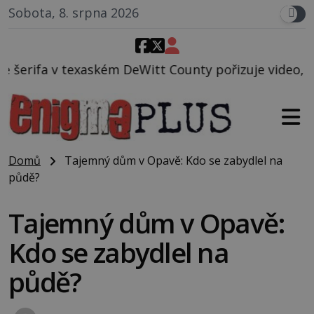
Sobota, 8. srpna 2026
m DeWitt County pořizuje video, na kterém před jeho
Domů
Tajemný dům v Opavě: Kdo se zabydlel na
půdě?
Tajemný dům v Opavě:
Kdo se zabydlel na
půdě?