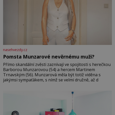
nasehvezdy.cz
Pomsta Munzarové nevěrnému muži?
Přímo skandální zvěsti zaznívají ve spojitosti s herečkou
Barborou Munzarovou (54) a hercem Martinem
Trnavským (56). Munzarová měla být totiž viděna s
jakýmsi sympaťákem, s nímž se velmi družně, až d