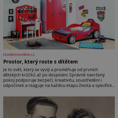
rezidenceonline.cz
Prostor, který roste s dítětem
Je to svět, který se vyvíjí a proměňuje od prvních
dětských krůčků až po dospívání. Správně navržený
pokoj podporuje bezpečí, kreativitu, soustředění i
odpočinek a reaguje na každou etapu života a specifické
potřeby dítěte. Pro nejmenší je klíčová jednoduchost,
měkkost a bezpečí, proto by pokoj miminka měl působit
především klidně a útulně. Předškolní věk je