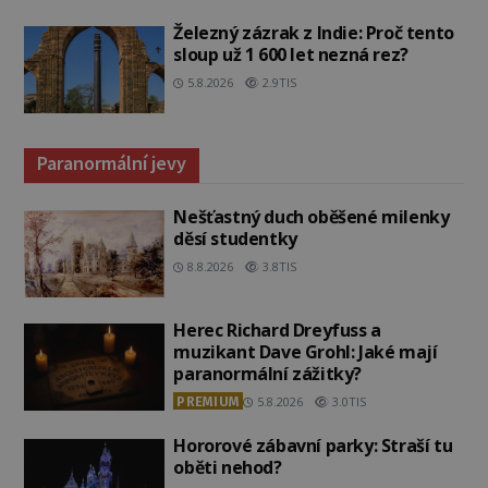
Železný zázrak z Indie: Proč tento
sloup už 1 600 let nezná rez?
5.8.2026
2.9TIS
Paranormální jevy
Nešťastný duch oběšené milenky
děsí studentky
8.8.2026
3.8TIS
Herec Richard Dreyfuss a
muzikant Dave Grohl: Jaké mají
paranormální zážitky?
PREMIUM
5.8.2026
3.0TIS
Hororové zábavní parky: Straší tu
oběti nehod?