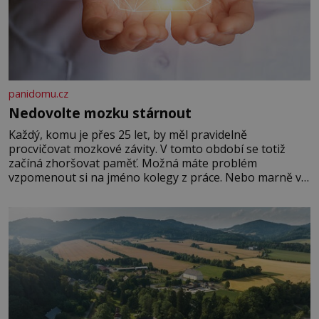
panidomu.cz
Nedovolte mozku stárnout
Každý, komu je přes 25 let, by měl pravidelně
procvičovat mozkové závity. V tomto období se totiž
začíná zhoršovat paměť. Možná máte problém
vzpomenout si na jméno kolegy z práce. Nebo marně v
paměti lovíte název knížky, kterou jste nedávno přečetli.
Je to opravdu tak, s věkem jako kdyby se paměť
rozhodla stávkovat. Cvičte