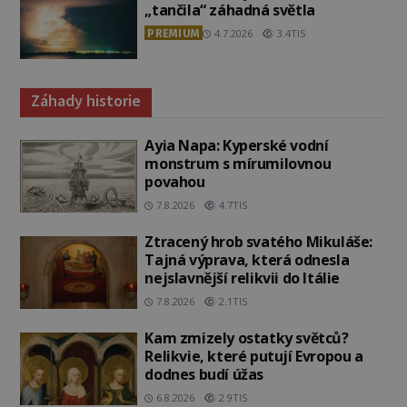
„tančila“ záhadná světla
PREMIUM
4.7.2026
3.4TIS
Záhady historie
Ayia Napa: Kyperské vodní
monstrum s mírumilovnou
povahou
7.8.2026
4.7TIS
Ztracený hrob svatého Mikuláše:
Tajná výprava, která odnesla
nejslavnější relikvii do Itálie
7.8.2026
2.1TIS
Kam zmizely ostatky světců?
Relikvie, které putují Evropou a
dodnes budí úžas
6.8.2026
2.9TIS