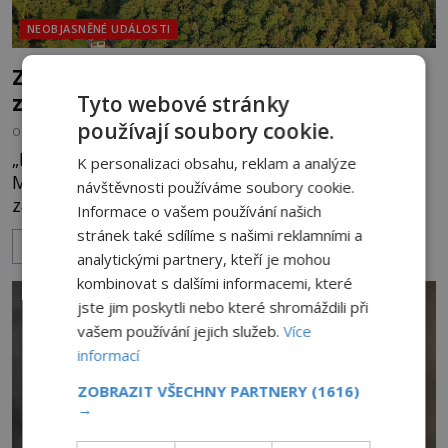
NEOBJASNĚNÉ UDÁLOSTI
Zřícenina Trosky: Co je pravdy na
zvěstech o tajné chodbě?
Tyto webové stránky
používají soubory cookie.
OD
MICHAELA HOLUBOVÁ
5.8.2026
3.2TIS
„Budeš se smažit v horoucích peklech!“ povykuje
K personalizaci obsahu, reklam a analýze
Markéta na o dvě generace mladší Barboru. Ta jí
návštěvnosti používáme soubory cookie.
za chvíli slovní palbu opětuje. První je zarytá
Informace o vašem používání našich
katolička, druhá přesvědčená kališnice. A každá z
stránek také sdílíme s našimi reklamními a
ZOBRAZIT VÍCE
nich se usídlí na jedné z věží slavného hradu
analytickými partnery, kteří je mohou
Trosky. Šlechtic Ota IV. z Bergova (1399–1452) patří
kombinovat s dalšími informacemi, které
mezi vůdce protihusitského boje. Za manželku má
jste jim poskytli nebo které shromáždili při
skutečně jistou
vašem používání jejich služeb.
Více
informací
ZOBRAZIT VŠECHNY PARTNERY
(1616)
→