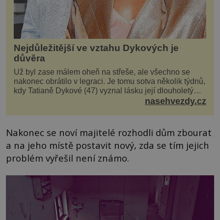
Nejdůležitější ve vztahu Dykových je
důvěra
Už byl zase málem oheň na střeše, ale všechno se
nakonec obrátilo v legraci. Je tomu sotva několik týdnů,
kdy Tatianě Dykové (47) vyznal lásku její dlouholetý
kolega a kamarád. Lidé si hned mysleli, ž...
nasehvezdy.cz
Nakonec se noví majitelé rozhodli dům zbourat
a na jeho místě postavit nový, zda se tím jejich
problém vyřešil není známo.