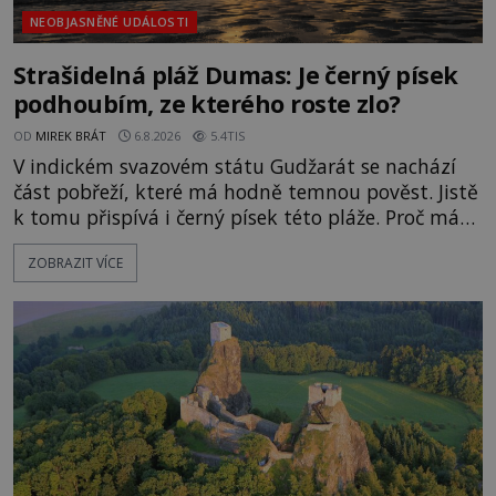
NEOBJASNĚNÉ UDÁLOSTI
Strašidelná pláž Dumas: Je černý písek
podhoubím, ze kterého roste zlo?
OD
MIREK BRÁT
6.8.2026
5.4TIS
V indickém svazovém státu Gudžarát se nachází
část pobřeží, které má hodně temnou pověst. Jistě
k tomu přispívá i černý písek této pláže. Proč má
pláž takové netypické zbarvení? Nakolik jsou
ZOBRAZIT VÍCE
pravdivé historky, že zde došlo k nevysvětlitelným
zmizením turistů? Ti, kteří se nebojí, nás mohou
následovat. Vstupujeme na pláž Dumas ve městě
Surat. Gu