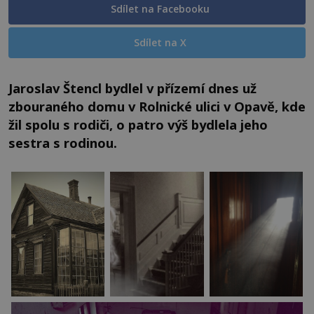
Sdílet na Facebooku
Sdílet na X
Jaroslav Štencl bydlel v přízemí dnes už
zbouraného domu v Rolnické ulici v Opavě, kde
žil spolu s rodiči, o patro výš bydlela jeho
sestra s rodinou.