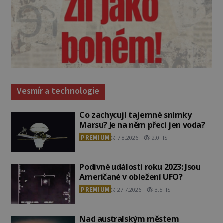
Vesmír a technologie
Co zachycují tajemné snímky
Marsu? Je na něm přeci jen voda?
PREMIUM
7.8.2026
2.0TIS
Podivné události roku 2023: Jsou
Američané v obležení UFO?
PREMIUM
27.7.2026
3.5TIS
Nad australským městem