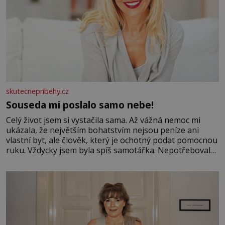
skutecnepribehy.cz
Souseda mi poslalo samo nebe!
Celý život jsem si vystačila sama. Až vážná nemoc mi
ukázala, že největším bohatstvím nejsou peníze ani
vlastní byt, ale člověk, který je ochotný podat pomocnou
ruku. Vždycky jsem byla spíš samotářka. Nepotřebovala
jsem kolem sebe partu kamarádek ani partnera. Stačily
mi knihy, práce a hlavně klid. Hned po studiích jsem
odešla z rodného města,