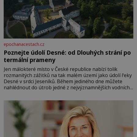
epochanacestach.cz
Poznejte údolí Desné: od Dlouhých strání po
termální prameny
Jen málokteré místo v České republice nabízí tolik
rozmanitých zážitků na tak malém území jako údolí řeky
Desné v srdci Jeseníků. Během jediného dne můžete
nahlédnout do útrob jedné z nejvýznamnějších vodních
elektráren v Evropě, vydat se na horské hřebeny, projet
se na koloběžce a den zakončit poznáváním památek ve
Velkých Losinách nebo v termálním