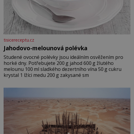
tisicereceptu.cz
Jahodovo-melounová polévka
Studené ovocné polévky jsou ideálním osvěžením pro
horké dny. Potřebujete 200 g jahod 600 g žlutého
melounu 100 ml sladkého dezertního vína 50 g cukru
krystal 1 lžíci medu 200 g zakysané sm