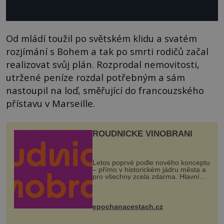
Od mládí toužil po světském klidu a svatém
rozjímání s Bohem a tak po smrti rodičů začal
realizovat svůj plán. Rozprodal nemovitosti,
utržené peníze rozdal potřebným a sám
nastoupil na loď, směřující do francouzského
přístavu v Marseille.
ROUDNICKÉ VINOBRANÍ
Letos poprvé podle nového konceptu
– přímo v historickém jádru města a
pro všechny zcela zdarma. Hlavní
program se odehraje na Karlově a
Husově náměstí. Návštěvníci se
mohou těšit na víno, burčák, pes...
epochanacestach.cz