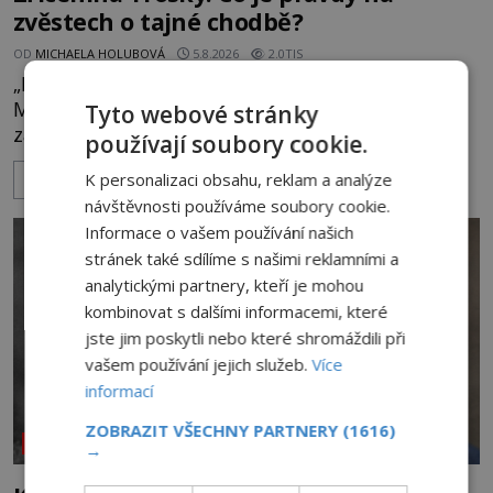
zvěstech o tajné chodbě?
OD
MICHAELA HOLUBOVÁ
5.8.2026
2.0TIS
„Budeš se smažit v horoucích peklech!“ povykuje
Markéta na o dvě generace mladší Barboru. Ta jí
Tyto webové stránky
za chvíli slovní palbu opětuje. První je zarytá
používají soubory cookie.
katolička, druhá přesvědčená kališnice. A každá z
K personalizaci obsahu, reklam a analýze
ZOBRAZIT VÍCE
nich se usídlí na jedné z věží slavného hradu
návštěvnosti používáme soubory cookie.
Trosky. Šlechtic Ota IV. z Bergova (1399–1452) patří
Informace o vašem používání našich
mezi vůdce protihusitského boje. Za manželku má
stránek také sdílíme s našimi reklamními a
skutečně jistou
analytickými partnery, kteří je mohou
kombinovat s dalšími informacemi, které
jste jim poskytli nebo které shromáždili při
vašem používání jejich služeb.
Více
informací
ZOBRAZIT VŠECHNY PARTNERY
(1616)
NEOBJASNĚNÉ UDÁLOSTI
→