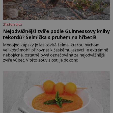
21stoleti.cz
Nejodvážnější zvíře podle Guinnessovy knihy
rekordů? Šelmička s pruhem na hřbetě!
Medojed kapský je lasicovitá šelma, kterou bychom
velikostí mohli přirovnat k českému jezevci. Je extrémně
nebojácná, ostatně bývá označována za nejodvážnější
zvíře vůbec. V této souvislosti je dokonc