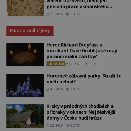
vědění starověku, nebo jen
geniální práce osmanského
admirála?
1.8.2026
3.3TIS
Paranormální jevy
Herec Richard Dreyfuss a
muzikant Dave Grohl: Jaké mají
paranormální zážitky?
PREMIUM
5.8.2026
1.9TIS
Hororové zábavní parky: Straší tu
oběti nehod?
4.8.2026
2.8TIS
Kroky v prázdných chodbách a
přízraky v oknech: Nejděsivější
domy v Česku budí hrůzu
2.8.2026
3.2TIS