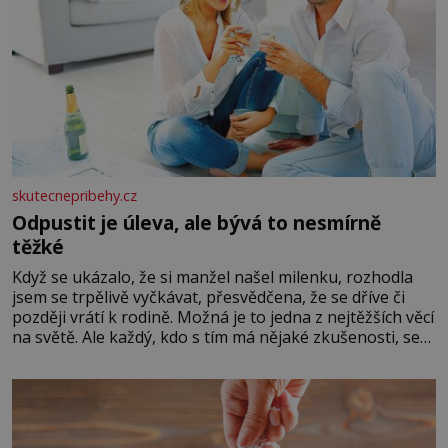
skutecnepribehy.cz
Odpustit je úleva, ale bývá to nesmírně
těžké
Když se ukázalo, že si manžel našel milenku, rozhodla
jsem se trpělivě vyčkávat, přesvědčena, že se dříve či
později vrátí k rodině. Možná je to jedna z nejtěžších věcí
na světě. Ale každý, kdo s tím má nějaké zkušenosti, se
zapřísahá, že pokud odpustíte, znatelně se vám uleví.
Když se ke mně doneslo, že si manžel pořídil milenku,