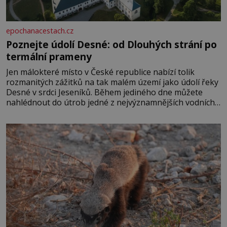
epochanacestach.cz
Poznejte údolí Desné: od Dlouhých strání po
termální prameny
Jen málokteré místo v České republice nabízí tolik
rozmanitých zážitků na tak malém území jako údolí řeky
Desné v srdci Jeseníků. Během jediného dne můžete
nahlédnout do útrob jedné z nejvýznamnějších vodních
elektráren v Evropě, vydat se na horské hřebeny, projet
se na koloběžce a den zakončit poznáváním památek ve
Velkých Losinách nebo v termálním