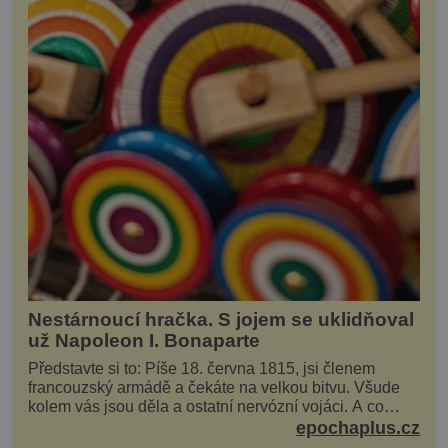
Nestárnoucí hračka. S jojem se uklidňoval
už Napoleon I. Bonaparte
Představte si to: Píše 18. června 1815, jsi členem
francouzský armádě a čekáte na velkou bitvu. Všude
kolem vás jsou děla a ostatní nervózní vojáci. A co
děláte vy? Hrajete si… s jojem! Zdá se v...
epochaplus.cz