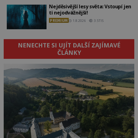
Nejděsivější lesy světa: Vstoupí jen
ti nejodvážnější!
PREMIUM
1.8.2026
3.5TIS
NENECHTE SI UJÍT DALŠÍ ZAJÍMAVÉ
ČLÁNKY