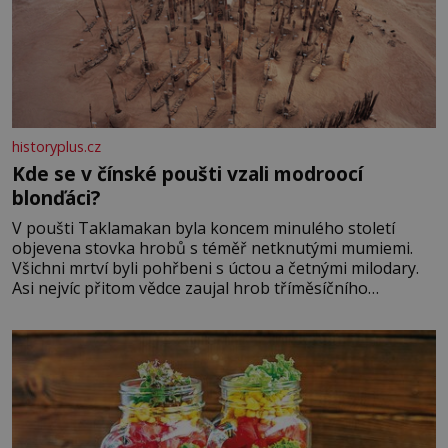
historyplus.cz
Kde se v čínské poušti vzali modroocí
blonďáci?
V poušti Taklamakan byla koncem minulého století
objevena stovka hrobů s téměř netknutými mumiemi.
Všichni mrtví byli pohřbeni s úctou a četnými milodary.
Asi nejvíc přitom vědce zaujal hrob tříměsíčního
chlapečka s modrou filcovou čapkou, z níž se draly
blonďaté vlásky. Fakt, že jsou těla dávných lidí nesmírně
dobře zachovalá, přičítají odborníci zdejším klimatickým
podmínkám. Sucho, prosolené písky a extrémně