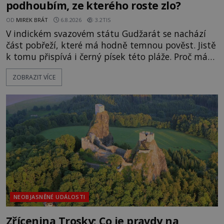
podhoubím, ze kterého roste zlo?
OD
MIREK BRÁT
6.8.2026
3.2TIS
V indickém svazovém státu Gudžarát se nachází
část pobřeží, které má hodně temnou pověst. Jistě
k tomu přispívá i černý písek této pláže. Proč má
pláž takové netypické zbarvení? Nakolik jsou
ZOBRAZIT VÍCE
pravdivé historky, že zde došlo k nevysvětlitelným
zmizením turistů? Ti, kteří se nebojí, nás mohou
následovat. Vstupujeme na pláž Dumas ve městě
Surat. Gu
NEOBJASNĚNÉ UDÁLOSTI
Zřícenina Trosky: Co je pravdy na