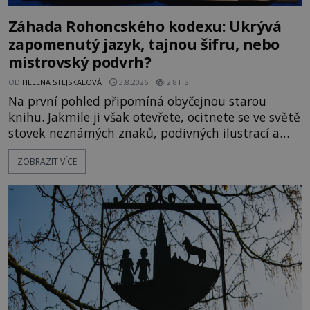
Záhada Rohoncského kodexu: Ukrývá
zapomenutý jazyk, tajnou šifru, nebo
mistrovský podvrh?
OD
HELENA STEJSKALOVÁ
3.8.2026
2.8TIS
Na první pohled připomíná obyčejnou starou
knihu. Jakmile ji však otevřete, ocitnete se ve světě
stovek neznámých znaků, podivných ilustrací a
textu, který už téměř dvě století vzdoruje všem
ZOBRAZIT VÍCE
pokusům o rozluštění. Rohoncský kodex patří mezi
největší záhady evropských dějin a dodnes nikdo s
jistotou neví, kdo jej napsal, kdy vznikl ani co
vlastně vypráví. Rohoncský kodex se poprvé
objevuje v roce