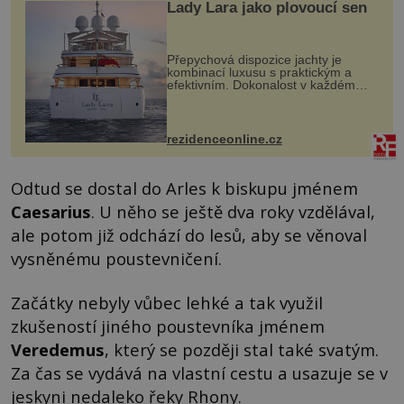
Lady Lara jako plovoucí sen
Přepychová dispozice jachty je
kombinací luxusu s praktickým a
efektivním. Dokonalost v každém
detailu představuje značka Fendi
Casa, kterou byly vybaveny její
paluby. Monacký přístav nabízí
každoročn...
rezidenceonline.cz
Odtud se dostal do Arles k biskupu jménem
Caesarius
. U něho se ještě dva roky vzdělával,
ale potom již odchází do lesů, aby se věnoval
vysněnému poustevničení.
Začátky nebyly vůbec lehké a tak využil
zkušeností jiného poustevníka jménem
Veredemus
, který se později stal také svatým.
Za čas se vydává na vlastní cestu a usazuje se v
jeskyni nedaleko řeky Rhony.