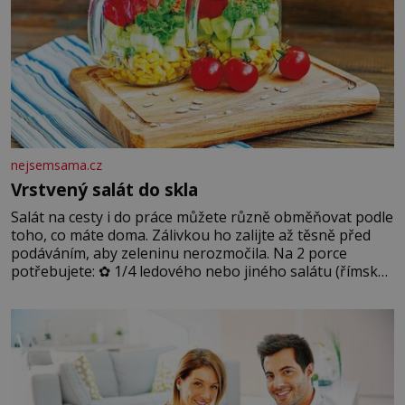
nejsemsama.cz
Vrstvený salát do skla
Salát na cesty i do práce můžete různě obměňovat podle
toho, co máte doma. Zálivkou ho zalijte až těsně před
podáváním, aby zeleninu nerozmočila. Na 2 porce
potřebujete: ✿ 1/4 ledového nebo jiného salátu (římský
salát, polníček…) ✿ 1 malá konzerva kukuřice ✿ ½
okurky ✿ 2 rajčata Zálivka: ✿ 4 lžíce olivového oleje ✿ 1
lžíci citronové šťávy ✿ ½ stroužku