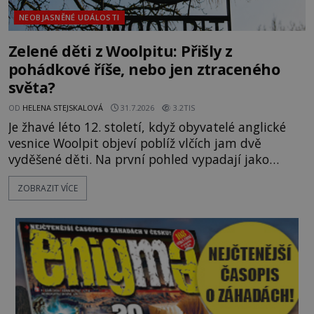
NEOBJASNĚNÉ UDÁLOSTI
Zelené děti z Woolpitu: Přišly z
pohádkové říše, nebo jen ztraceného
světa?
OD
HELENA STEJSKALOVÁ
31.7.2026
3.2TIS
Je žhavé léto 12. století, když obyvatelé anglické
vesnice Woolpit objeví poblíž vlčích jam dvě
vyděšené děti. Na první pohled vypadají jako
každé jiné, až na jednu děsivou výjimku. Jejich
ZOBRAZIT VÍCE
kůže má nazelenalý odstín, mluví
nesrozumitelnou řečí a odmítají jakékoli jídlo
kromě syrových bobů. Příběh se rychle stává
jednou z největších záhad středověké Anglie a ani
po téměř devíti stech letech není