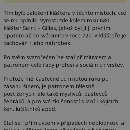
Tím bylo založení kláštera v těchto místech, což
se mu splnilo. Vyrostl zde kolem roku 680
klášter Saint – Gilles, jehož byl Jiljí prvním
opatem až do své smrti v roce 720. V klášteře je
zachován i jeho náhrobek.
Po svém svatořečení se stal přímluvcem a
patronem celé řady profesí a sociálních vrstev.
Protože měl částečně ochrnutou ruku po
zásahu šípem, je patronem tělesně
postižených, ale také myslivců, pastevců,
žebráků, a pro své zkušeností s laní i kojících
žen, lučištníků apod.
Stal se i přímluvcem v případech neplodnosti a