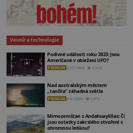
Vesmír a technologie
Podivné události roku 2023: Jsou
Američané v obležení UFO?
PREMIUM
27.7.2026
3.5TIS
Nad australským městem
„tančila“ záhadná světla
PREMIUM
4.7.2026
3.4TIS
Mimozemšťan z Andahuaylillas: Čí
jsou ostatky zakrslého stvoření s
ohromnou lebkou?