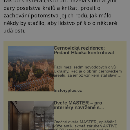
tak do kláštera často přicházela s bohatými
dary poselstva králů a knížat, prosit o
zachování potomstva jejich rodů. Jak málo
někdy by stačilo, aby lidstvo přišlo o některé
události.
Černovická rezidence:
Pedant Hlávka kontroloval
každou cihlu
Patří mezi sedm novodobých divů
Ukrajiny. Řeč je o obřím černovickém
areálu, za jehož vznikem stál slavný
český architekt Josef Hlávka. Ten si
na něm dal mimořádně záležet. Jeho
stavební plány by při ...
historyplus.cz
Dveře MASTER – pro
interiéry navržené s
rozumem i vášní!
Otočné dveře MASTER, opláštění
kůže antik, skrytá zárubeň AKTIVE