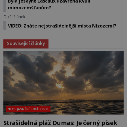
Byla jeskyně Lascaux uzavřena kvůli
mimozemšťanům?
Další článek
VIDEO: Znáte nejstrašidelnější místa Nizozemí?
Související články
NEOBJASNĚNÉ UDÁLOSTI
Strašidelná pláž Dumas: Je černý písek