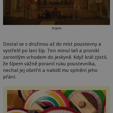
Krypta
Dostal se s družinou až do míst poustevny a
vystřelil po lani šíp. Ten minul laň a pronikl
zarostlým vchodem do jeskyně. Když král zjistil,
že šípem vážně poranil ruku poustevníka,
nechal jej ošetřit a nabídl mu splnění jeho
přání.