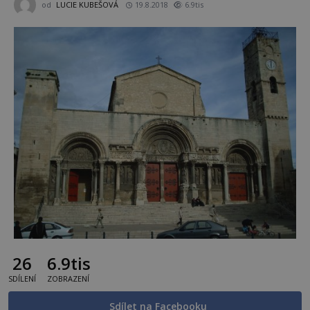
od
LUCIE KUBEŠOVÁ
19.8.2018
6.9tis
26
6.9tis
SDÍLENÍ
ZOBRAZENÍ
Sdílet na Facebooku