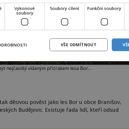
é
Výkonové
Soubory cílení
Funkční soubory
soubory
ODROBNOSTI
VŠE ODMÍTNOUT
VŠ
t nejčastěji vídaným přízrakem lesa Bor…
tak děsivou pověst jako les Bor u obce Branišov,
ských Budějovic. Existuje řada lidí, kteří odsud