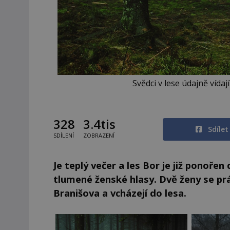
Svědci v lese údajně vída
328
3.4tis
Sdíle
SDÍLENÍ
ZOBRAZENÍ
Je teplý večer a les Bor je již ponoře
tlumené ženské hlasy. Dvě ženy se pr
Branišova a vcházejí do lesa.