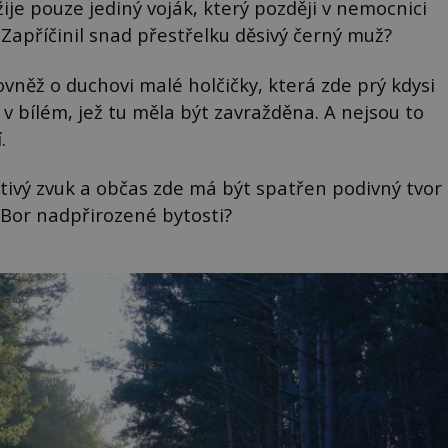
žije pouze jediný voják, který později v nemocnici
“ Zapříčinil snad přestřelku děsivý černý muž?
ovněž o duchovi malé holčičky, která zde prý kdysi
 v bílém, jež tu měla být zavražděna. A nejsou to
.
štivý zvuk a občas zde má být spatřen podivný tvor
 Bor nadpřirozené bytosti?