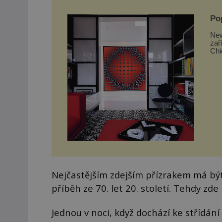
Po
New
zař
Chi
takt
Nejčastějším zdejším přízrakem má být
příběh ze 70. let 20. století. Tehdy z
Jednou v noci, když dochází ke střídání