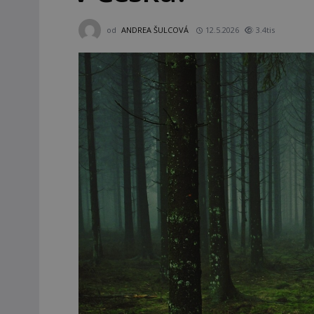
od
ANDREA ŠULCOVÁ
12.5.2026
3.4tis