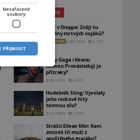
Nezařazené
Paranormální jevy
soubory
Pláž v Dieppe: Znějí tu
ozvěny mrtvých vojáků?
PREMIUM
28.7.2026
3.1TIS
E PŘIJMOUT
Lady Gaga i Keanu
Reeves: Pronásledují je
přízraky?
28.7.2026
3.4TIS
Hudebník Sting: Vyvolaly
jeho rockové hity
temnou sílu?
23.7.2026
3.4TIS
Strážci Eilean Mòr: Kam
zmizeli tři muži z
opuštěného majáku?