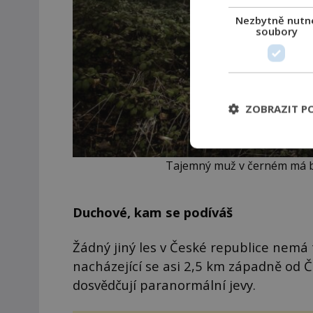
Nezbytně nutn
soubory
ZOBRAZIT P
Tajemný muž v černém má bý
Duchové, kam se podíváš
Žádný jiný les v České republice nemá 
nacházející se asi 2,5 km západně od Če
dosvědčují paranormální jevy.