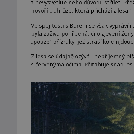
z nevysvětlitelného důvodu střílet. Pře
hovoří o „hrůze, která přichází z lesa.
Ve spojitosti s Borem se však vypráví r
byla zaživa pohřbená, či o zjevení ženy
„pouze“ přízraky, jež straší kolemjdoucí
Z lesa se údajně ozývá i nepříjemný pi
s červenýma očima. Přitahuje snad les