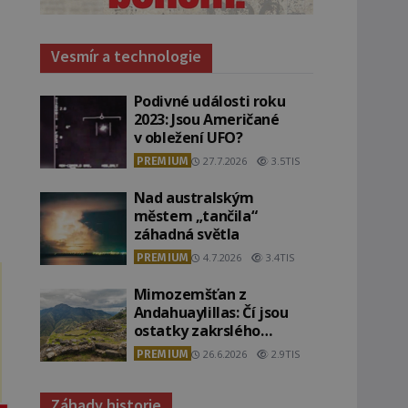
Vesmír a technologie
Podivné události roku
2023: Jsou Američané
v obležení UFO?
PREMIUM
27.7.2026
3.5TIS
Nad australským
městem „tančila“
záhadná světla
PREMIUM
4.7.2026
3.4TIS
Mimozemšťan z
Andahuaylillas: Čí jsou
ostatky zakrslého
stvoření s ohromnou
PREMIUM
26.6.2026
2.9TIS
lebkou?
Záhady historie