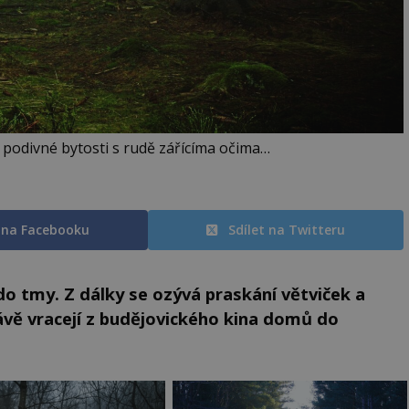
jí podivné bytosti s rudě zářícíma očima…
t na Facebooku
Sdílet na Twitteru
n do tmy. Z dálky se ozývá praskání větviček a
ávě vracejí z budějovického kina domů do