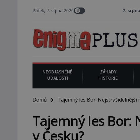
Pátek, 7. srpna 2026
7. srpna 1994
: Na amer
NEOBJASNĚNÉ
ZÁHADY
UDÁLOSTI
HISTORIE
Domů
Tajemný les Bor: Nejstrašidelnější 
Tajemný les Bor: 
v Česku?