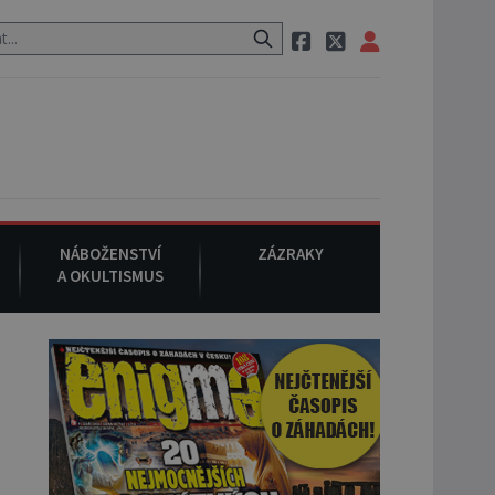
neznámého původu.
7. srpna 1994
: Na americké městečko Oakville 
NÁBOŽENSTVÍ
ZÁZRAKY
A OKULTISMUS