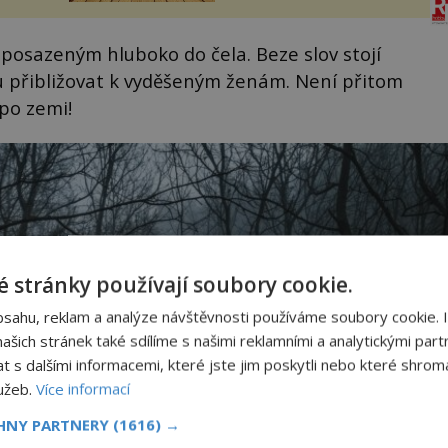
sporu m...
 posazeným hluboko do čela. Beze slov stojí
u přibližovat k vyděšeným ženám. Není přitom
l po zemi!
 stránky používají soubory cookie.
bsahu, reklam a analýze návštěvnosti používáme soubory cookie. 
šich stránek také sdílíme s našimi reklamními a analytickými partn
s dalšími informacemi, které jste jim poskytli nebo které shromá
lužeb.
Více informací
CHNY PARTNERY
(1616) →