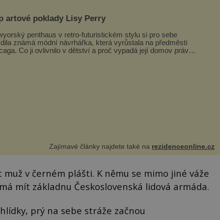
p artové poklady Lisy Perry
yorský penthaus v retro-futuristickém stylu si pro sebe
ídila známá módní návrhářka, která vyrůstala na předměstí
caga. Co ji ovlivnilo v dětství a proč vypadá její domov právě
o? Interié...
Zajímavé články najdete také na
rezidenceonline.cz
 muž v černém plášti. K němu se mimo jiné váže
de má mít základnu Československá lidová armáda.
 hlídky, prý na sebe stráže začnou