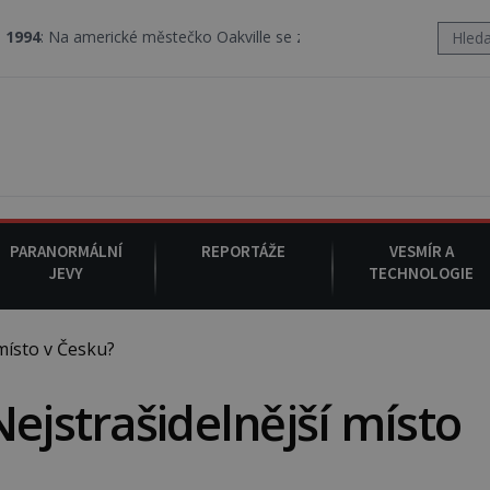
ické městečko Oakville se z nebe snáší podivná rosolovitá látka 
PARANORMÁLNÍ
REPORTÁŽE
VESMÍR A
JEVY
TECHNOLOGIE
místo v Česku?
Nejstrašidelnější místo