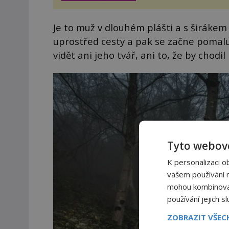
těšit na víno, burčák, pes...
Je to muž v dlouhém plášti a s širákem
uprostřed cesty a pak se začne pomal
vidět ani jeho tvář, ani to, že by chodi
Tyto webové
K personalizaci o
vašem používání na
mohou kombinovat 
používání jejich s
ZOBRAZIT VŠE