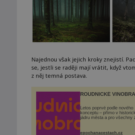
Najednou však jejich kroky znejistí. Pa
se, jestli se raději mají vrátit, když v
z něj temná postava.
ROUDNICKÉ VINOBRA
Letos poprvé podle nového
konceptu – přímo v histori
jádru města a pro všechny 
zdarma. Hlavní program se
odehraje na Karlově a Hus
náměstí. Návštěvníci se m
epochanacestach.cz