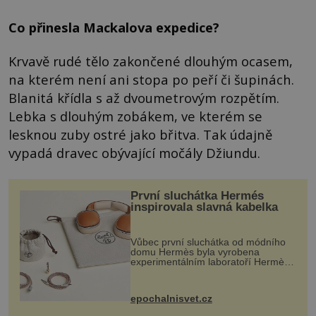
Co přinesla Mackalova expedice?
Krvavě rudé tělo zakončené dlouhým ocasem,
na kterém není ani stopa po peří či šupinách.
Blanitá křídla s až dvoumetrovým rozpětím.
Lebka s dlouhým zobákem, ve kterém se
lesknou zuby ostré jako břitva. Tak údajně
vypadá dravec obývající močály Džiundu.
První sluchátka Hermés
inspirovala slavná kabelka
Vůbec první sluchátka od módního
domu Hermès byla vyrobena
experimentálním laboratoří Hermès
Ateliers Horizons. Elegantní gadget
si vyžádal dva roky vývoje a chlubí
se ručně šitou hovězí kůží a
epochalnisvet.cz
kovový...