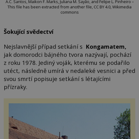
A.C. Santos, Maikon F. Marks, Juliana M. Sayão, and Felipe L. Pinheiro –
This file has been extracted from another file, CC BY 4.0, Wikimedia
commons
Šokující svědectví
Nejslavnější případ setkání s
Kongamatem,
jak domorodci bájného tvora nazývají, pochází
z roku 1978. Jediný voják, kterému se podařilo
utéct, následně umírá v nedaleké vesnici a před
svou smrtí popisuje setkání s létajícími
přízraky.