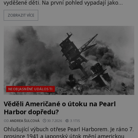
vyděšené děti. Na první pohled vypadají jako
každé jiné, až na jednu děsivou výjimku. Jejich
ZOBRAZIT VÍCE
kůže má nazelenalý odstín, mluví
nesrozumitelnou řečí a odmítají jakékoli jídlo
kromě syrových bobů. Příběh se rychle stává
jednou z největších záhad středověké Anglie a ani
po téměř devíti stech letech není
NEOBJASNĚNÉ UDÁLOSTI
Věděli Američané o útoku na Pearl
Harbor dopředu?
OD
ANDREA ŠULCOVÁ
30.7.2026
3.1TIS
Ohlušující výbuch otřese Pearl Harborem. Je ráno 7.
prosince 1941 a japonský útok mění americkou