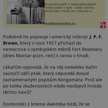
Koupelna patří k nejatraktivnějším
místnostem v bytě, vedle ložnice
slouží jako místo pro relaxaci a
odpočinek. Koupelnový textil –
ručníky, osušky a koberečky –
mohou jako mávnutím kouzelného
rezidenceonline.cz
proutku...
Podobně ho popisuje i americký inženýr
J. P. F.
Brown
, který v roce 1957 přichází do
nemocnice v zambijském městě Fort Rosebery
(dnes Mansa–pozn. red.) s ranou v hrudi.
Lékařům vypovídá, že na něj nedaleko bažin
zaútočil obří pták, který odpovídá dosud
zaznamenaným popisům Kongamata. Proč ale
po tolika zkušenostech nikdo neobjevil hnízda
těchto tvorů?
Domorodci z kmene Awemba tvrdí, že se