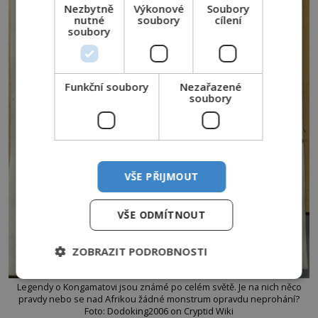
Nezbytně
Výkonové
Soubory
nutné
soubory
cílení
soubory
Funkční soubory
Nezařazené
soubory
VŠE PŘIJMOUT
VŠE ODMÍTNOUT
ZOBRAZIT PODROBNOSTI
Legendy o Kongamatovi jsou známé po celém světě. Je na nich něco
pravdy nebo se nad Afrikou žádné monstrum opravdu neprohání?
Foto: Dodoking2006 on Cryptid Wiki