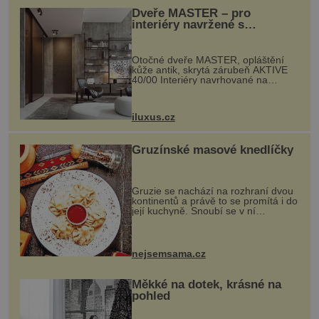
Dveře MASTER – pro
interiéry navržené s
rozumem i vášní!
Otočné dveře MASTER, opláštění
kůže antik, skrytá zárubeň AKTIVE
40/00 Interiéry navrhované na
zakázku často vyžadují atypické
rozměry nejen nábytku, ale i
otvorových prvků. Technické zázemí
iluxus.cz
dnes umož...
Gruzínské masové knedlíčky
Gruzie se nachází na rozhraní dvou
kontinentů a právě to se promítá i do
její kuchyně. Snoubí se v ní
evropské a asijské chutě a díky tomu
vznikají rozmanité a chuťově bohaté
pokrmy, které rozhodně st...
nejsemsama.cz
Měkké na dotek, krásné na
pohled