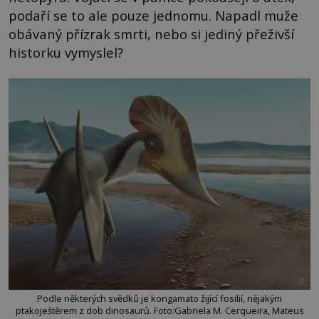
podaří se to ale pouze jednomu. Napadl muže
obávaný přízrak smrti, nebo si jediný přeživší
historku vymyslel?
Podle některých svědků je kongamato žijící fosilií, nějakým
ptakoještěrem z dob dinosaurů. Foto:Gabriela M. Cerqueira, Mateus