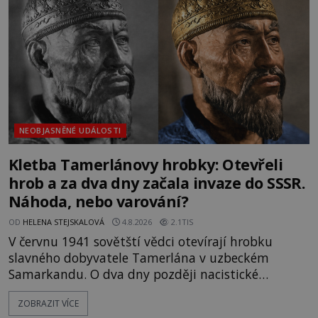
skutečně jistou
NEOBJASNĚNÉ UDÁLOSTI
Kletba Tamerlánovy hrobky: Otevřeli
hrob a za dva dny začala invaze do SSSR.
Náhoda, nebo varování?
OD
HELENA STEJSKALOVÁ
4.8.2026
2.1TIS
V červnu 1941 sovětští vědci otevírají hrobku
slavného dobyvatele Tamerlána v uzbeckém
Samarkandu. O dva dny později nacistické
Německo zahajuje operaci Barbarossa a napadá
ZOBRAZIT VÍCE
Sovětský svaz. Shoda dat je natolik zarážející, že se