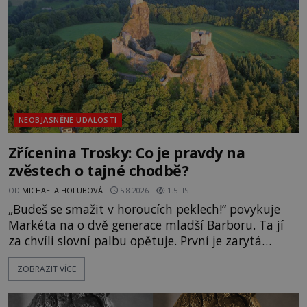
NEOBJASNĚNÉ UDÁLOSTI
Zřícenina Trosky: Co je pravdy na
zvěstech o tajné chodbě?
OD
MICHAELA HOLUBOVÁ
5.8.2026
1.5TIS
„Budeš se smažit v horoucích peklech!“ povykuje
Markéta na o dvě generace mladší Barboru. Ta jí
za chvíli slovní palbu opětuje. První je zarytá
katolička, druhá přesvědčená kališnice. A každá z
ZOBRAZIT VÍCE
nich se usídlí na jedné z věží slavného hradu
Trosky. Šlechtic Ota IV. z Bergova (1399–1452) patří
mezi vůdce protihusitského boje. Za manželku má