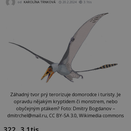
od
KAROLÍNA TRNKOVÁ
20.2.2024
3.1tis
Záhadný tvor prý terorizuje domorodce i turisty. Je
opravdu nějakým kryptidem či monstrem, nebo
obyčejným ptákem? Foto: Dmitry Bogdanov –
dmitrchel@mail.ru, CC BY-SA 3.0, Wikimedia commons
322
3.1tis