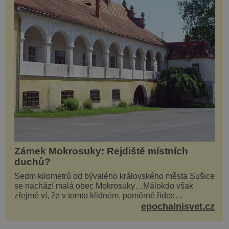
Zámek Mokrosuky: Rejdiště místních
duchů?
Sedm kilometrů od bývalého královského města Sušice
se nachází malá obec Mokrosuky…Málokdo však
zřejmě ví, že v tomto klidném, poměrně řídce
navštěvovaném koutu vesnické Šumavy se nachází
epochalnisvet.cz
několi...