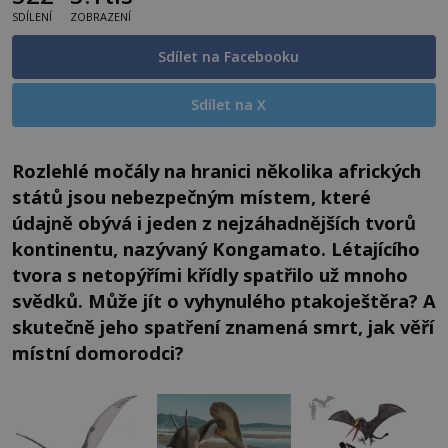
SDÍLENÍ
ZOBRAZENÍ
Sdílet na Facebooku
Sdílet na X
Rozlehlé močály na hranici několika afrických
států jsou nebezpečným místem, které
údajně obývá i jeden z nejzáhadnějších tvorů
kontinentu, nazývaný Kongamato. Létajícího
tvora s netopýřími křídly spatřilo už mnoho
svědků. Může jít o vyhynulého ptakoještěra? A
skutečně jeho spatření znamená smrt, jak věří
místní domorodci?