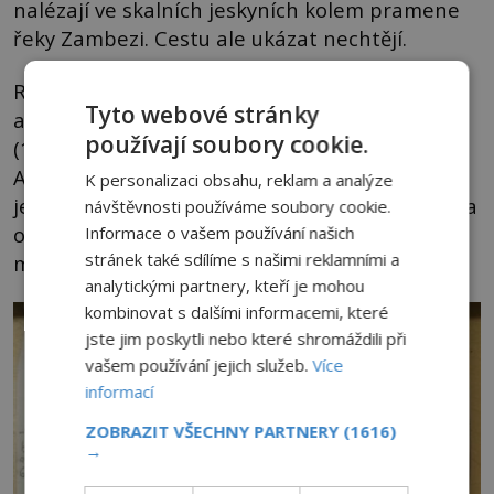
nalézají ve skalních jeskyních kolem pramene
řeky Zambezi. Cestu ale ukázat nechtějí.
Rozluštit záhadu se nedaří ani expedici
Tyto webové stránky
amerického kryptozoologa
Roye Mackala
používají soubory cookie.
(1925–2013), která proběhne v roce 1988.
Ačkoliv je výprava považována za neúspěšnou,
K personalizaci obsahu, reklam a analýze
jeden člen Mackalova týmu údajně spatřil tvora
návštěvnosti používáme soubory cookie.
odpovídajícího popisu, jak letí pár desítek
Informace o vašem používání našich
stránek také sdílíme s našimi reklamními a
metrů od něj.
analytickými partnery, kteří je mohou
kombinovat s dalšími informacemi, které
jste jim poskytli nebo které shromáždili při
vašem používání jejich služeb.
Více
informací
ZOBRAZIT VŠECHNY PARTNERY
(1616)
→