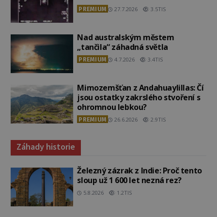
PREMIUM
27.7.2026
3.5TIS
Nad australským městem
„tančila“ záhadná světla
PREMIUM
4.7.2026
3.4TIS
Mimozemšťan z Andahuaylillas: Čí
jsou ostatky zakrslého stvoření s
ohromnou lebkou?
PREMIUM
26.6.2026
2.9TIS
Záhady historie
Železný zázrak z Indie: Proč tento
sloup už 1 600 let nezná rez?
5.8.2026
1.2TIS