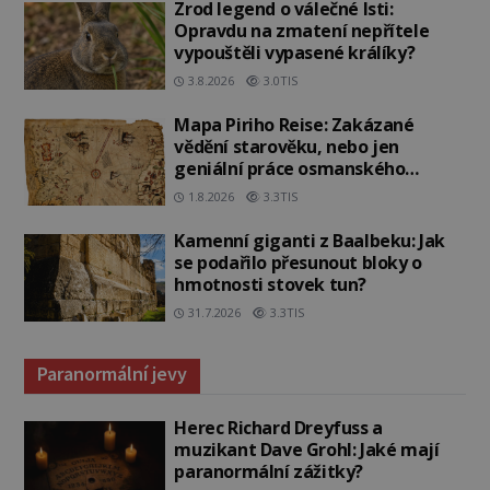
Zrod legend o válečné lsti:
Opravdu na zmatení nepřítele
vypouštěli vypasené králíky?
3.8.2026
3.0TIS
Mapa Piriho Reise: Zakázané
vědění starověku, nebo jen
geniální práce osmanského
admirála?
1.8.2026
3.3TIS
Kamenní giganti z Baalbeku: Jak
se podařilo přesunout bloky o
hmotnosti stovek tun?
31.7.2026
3.3TIS
Paranormální jevy
Herec Richard Dreyfuss a
muzikant Dave Grohl: Jaké mají
paranormální zážitky?