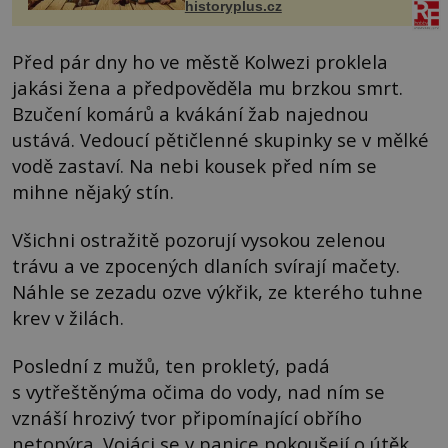
historyplus.cz
Před pár dny ho ve městě Kolwezi proklela
jakási žena a předpověděla mu brzkou smrt.
Bzučení komárů a kvákání žab najednou
ustává. Vedoucí pětičlenné skupinky se v mělké
vodě zastaví. Na nebi kousek před ním se
mihne nějaký stín.
Všichni ostražitě pozorují vysokou zelenou
trávu a ve zpocených dlaních svírají mačety.
Náhle se zezadu ozve výkřik, ze kterého tuhne
krev v žilách.
Poslední z mužů, ten prokletý, padá
s vytřeštěnýma očima do vody, nad ním se
vznáší hrozivý tvor připomínající obřího
netopýra. Vojáci se v panice pokoušejí o útěk,