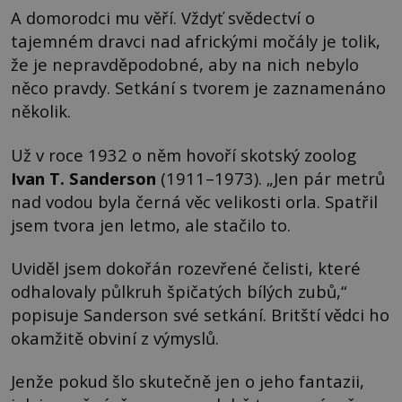
A domorodci mu věří. Vždyť svědectví o
tajemném dravci nad africkými močály je tolik,
že je nepravděpodobné, aby na nich nebylo
něco pravdy. Setkání s tvorem je zaznamenáno
několik.
Už v roce 1932 o něm hovoří skotský zoolog
Ivan T. Sanderson
(1911–1973). „Jen pár metrů
nad vodou byla černá věc velikosti orla. Spatřil
jsem tvora jen letmo, ale stačilo to.
Uviděl jsem dokořán rozevřené čelisti, které
odhalovaly půlkruh špičatých bílých zubů,“
popisuje Sanderson své setkání. Britští vědci ho
okamžitě obviní z výmyslů.
Jenže pokud šlo skutečně jen o jeho fantazii,