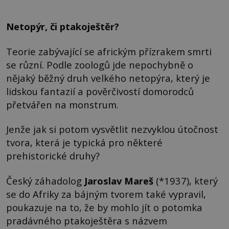
Netopýr, či ptakoještěr?
Teorie zabývající se africkým přízrakem smrti
se různí. Podle zoologů jde nepochybně o
nějaký běžný druh velkého netopýra, který je
lidskou fantazií a pověrčivostí domorodců
přetvářen na monstrum.
Jenže jak si potom vysvětlit nezvyklou útočnost
tvora, která je typická pro některé
prehistorické druhy?
Český záhadolog
Jaroslav Mareš
(*1937), který
se do Afriky za bájným tvorem také vypravil,
poukazuje na to, že by mohlo jít o potomka
pradávného ptakoještěra s názvem