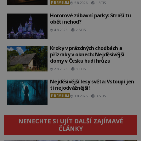
PREMIUM
5.8.2026
1.3TIS
Hororové zábavní parky: Straší tu
oběti nehod?
4.8.2026
2.5TIS
Kroky v prázdných chodbách a
přízraky v oknech: Nejděsivější
domy v Česku budí hrůzu
2.8.2026
3.1TIS
Nejděsivější lesy světa: Vstoupí jen
ti nejodvážnější!
PREMIUM
1.8.2026
3.5TIS
NENECHTE SI UJÍT DALŠÍ ZAJÍMAVÉ
ČLÁNKY