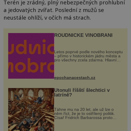
Terén je zrádný, plný nebezpečných prohlubní
a jedovatých zvířat. Poslední z mužů se
neustále ohlíží, v očích má strach.
ROUDNICKÉ VINOBRANÍ
Letos poprvé podle nového konceptu
– přímo v historickém jádru města a
pro všechny zcela zdarma. Hlavní
program se odehraje na Karlově a
Husově náměstí. Návštěvníci se
mohou těšit na víno, burčák, pes...
epochanacestach.cz
Utonuli říšští šlechtici v
latríně?
Táhne mu na 20 let, ale už lze o
něm říct, že je to ostřílený politik.
Císař Fridrich Barbarossa proto
posílá svého syna a dědice Jindřicha
VI. do Erfurtu, aby se stal
prostředníkem při řešení sporu m...