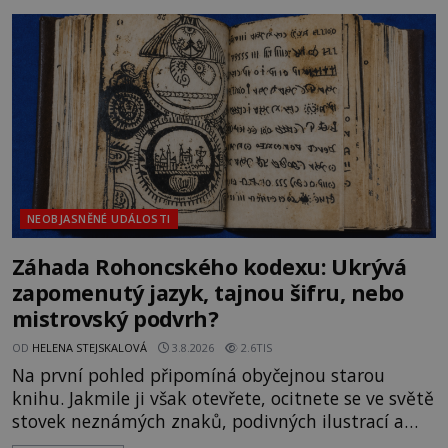
rodí jedna z nejslavnějších „kleteb“ 20. století. Je
na legendě něco pravdy, nebo jde jen o fascinující
souhru okolností? Když antropolog Michail
Gerasimov (1907-1970) a
NEOBJASNĚNÉ UDÁLOSTI
Záhada Rohoncského kodexu: Ukrývá
zapomenutý jazyk, tajnou šifru, nebo
mistrovský podvrh?
OD
HELENA STEJSKALOVÁ
3.8.2026
2.6TIS
Na první pohled připomíná obyčejnou starou
knihu. Jakmile ji však otevřete, ocitnete se ve světě
stovek neznámých znaků, podivných ilustrací a
textu, který už téměř dvě století vzdoruje všem