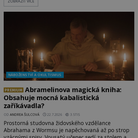
ZOBRAZIT VÍCE
Bakchus? Mytologický příběh řeckého boha
Dionýsa není zrovna idylická pohádka. Bůh Zeus jej
zplodí se svou milenkou Semelou, což Diova žena
Héra nemůže nechat b
NÁBOŽENSTVÍ A OKULTISMUS
Abramelinova magická kniha:
PREMIUM
Obsahuje mocná kabalistická
zaříkávadla?
OD
ANDREA ŠULCOVÁ
22.7.2026
3.5TIS
Prostorná studovna židovského vzdělance
Abrahama z Wormsu je napěchovaná až po strop
vzácnými spisy. Vousatý učenec sedí za stolem a