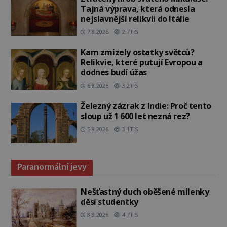
Tajná výprava, která odnesla
nejslavnější relikvii do Itálie
7.8.2026
2.7TIS
Kam zmizely ostatky světců?
Relikvie, které putují Evropou a
dodnes budí úžas
6.8.2026
3.2TIS
Železný zázrak z Indie: Proč tento
sloup už 1 600 let nezná rez?
5.8.2026
3.1TIS
Paranormální jevy
Nešťastný duch oběšené milenky
děsí studentky
8.8.2026
4.7TIS