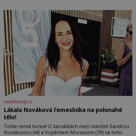
bezvýznamná. Teprve když se spojí s dalšími desítkami
tisíc příslušnic svého včelstva, vznikne jeden z
nejdokonalejších organismů
nasehvezdy.cz
Lákala Nováková řemeslníka na polonahé
tělo!
Tohle nemá konce! O šarvátkách mezi manželi Sandrou
Novákovou (44) a Vojtěchem Moravcem (39) se toho