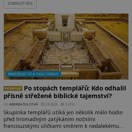
ZOBRAZIT VÍCE
považovány za důkaz svatosti zemřelých. Jaké
tajemné síly těla významných náboženských
osobností ochraňují? Na hřbitově u kláštera
Milosrdných
NÁBOŽENSTVÍ A OKULTISMUS
Po stopách templářů: Kdo odhalil
PREMIUM
přísně střežené biblické tajemství?
OD
ANDREA ŠULCOVÁ
2.8.2026
3.6TIS
Skupinka templářů utíká jen několik málo hodin
před hromadným zatýkáním nočními
francouzskými uličkami směrem k nedalekému