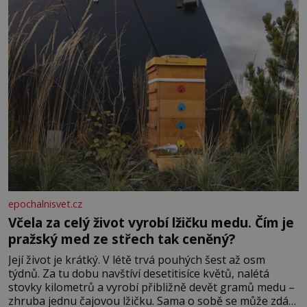
epochalnisvet.cz
Včela za celý život vyrobí lžičku medu. Čím je
pražský med ze střech tak ceněný?
Její život je krátký. V létě trvá pouhých šest až osm
týdnů. Za tu dobu navštíví desetitisíce květů, nalétá
stovky kilometrů a vyrobí přibližně devět gramů medu –
zhruba jednu čajovou lžičku. Sama o sobě se může zdát