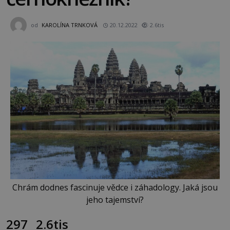
od
KAROLÍNA TRNKOVÁ
20.12.2022
2.6tis
Chrám dodnes fascinuje vědce i záhadology. Jaká jsou
jeho tajemství?
297
2.6tis