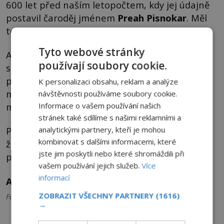
600 let před naším letopočtem, kdy jej údajně
postavil čaroděj jménem
Preah Pisnokar
. Měl
to být potomek tzv.
Tyto webové stránky
Annunnaki, vysokých bytostí známých ze
používají soubory cookie.
sumerských legend, o kterých se někdy
předpokládá, že to byli ve skutečnosti
K personalizaci obsahu, reklam a analýze
mimozemšťané. Matkou údajného čaroděje
návštěvnosti používáme soubory cookie.
Informace o vašem používání našich
měla být Annunaki a jeho otcem pozemšťan.
stránek také sdílíme s našimi reklamními a
analytickými partnery, kteří je mohou
Preah Pisnokar údajně získal takové znalosti,
kombinovat s dalšími informacemi, které
že díky nim vyrobil kouzelný meč ze světla či
jste jim poskytli nebo které shromáždili při
postavil Angkor Vat. Lze tomu všemu věřit?
vašem používání jejich služeb.
Více
informací
Autor: Jan Chalupa
ZOBRAZIT VŠECHNY PARTNERY
(1616)
Foto: Pixabay
→