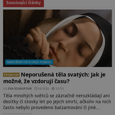
Související články
NÁBOŽENSTVÍ A OKULTISMUS
Neporušená těla svatých: Jak je
PREMIUM
možné, že vzdorují času?
OD
EVA SOUKUPOVÁ
6.8.2026
3.0TIS
Těla mnohých světců se zázračně nerozkládají ani
desítky či stovky let po jejich smrti, ačkoliv na nich
často nebylo provedeno balzamování či jiné
pokusy o konzervaci. Neporušené ostatky bývají