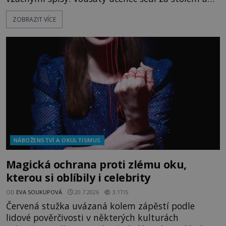
před sebou má rozložený jeden z nejzáhadnějších
ZOBRAZIT VÍCE
magických textů. Jde o Abramelinův grimoár, který
sám sepsal. Skutečně do něj zaznamenal mocná
kouzla, jak si někteří myslí, nebo jde o pouhou
pověru? Už šest měsíců pobývá
NÁBOŽENSTVÍ A OKULTISMUS
Magická ochrana proti zlému oku,
kterou si oblíbily i celebrity
OD
EVA SOUKUPOVÁ
20.7.2026
3.1TIS
Červená stužka uvázaná kolem zápěstí podle
lidové pověrčivosti v některých kulturách