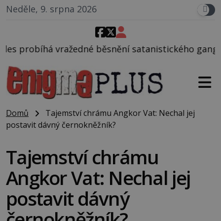
Neděle, 9. srpna 2026
é běsnění satanistického gangu vedeného Charlesem
Domů
Tajemství chrámu Angkor Vat: Nechal jej
postavit dávný černokněžník?
Tajemství chrámu
Angkor Vat: Nechal jej
postavit dávný
černokněžník?