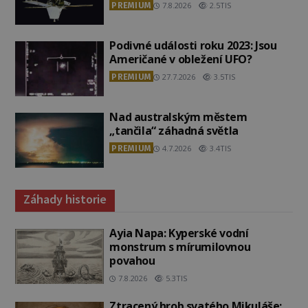
PREMIUM
7.8.2026
2.5TIS
Podivné události roku 2023: Jsou
Američané v obležení UFO?
PREMIUM
27.7.2026
3.5TIS
Nad australským městem
„tančila“ záhadná světla
PREMIUM
4.7.2026
3.4TIS
Záhady historie
Ayia Napa: Kyperské vodní
monstrum s mírumilovnou
povahou
7.8.2026
5.3TIS
Ztracený hrob svatého Mikuláše: