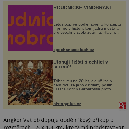
ROUDNICKÉ VINOBRANÍ
Letos poprvé podle nového konceptu
– přímo v historickém jádru města a
pro všechny zcela zdarma. Hlavní
program se odehraje na Karlově a
Husově náměstí. Návštěvníci se
mohou těšit na víno, burčák, pes...
epochanacestach.cz
Utonuli říšští šlechtici v
latríně?
Táhne mu na 20 let, ale už lze o
něm říct, že je to ostřílený politik.
Císař Fridrich Barbarossa proto
posílá svého syna a dědice Jindřicha
VI. do Erfurtu, aby se stal
prostředníkem při řešení sporu m...
historyplus.cz
Angkor Vat obklopuje obdélníkový příkop o
rozměrech 1,5 x 1,3 km, který má představovat