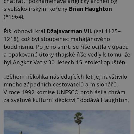
chátrat,“ poznamenává anglický archeolog
s velšsko-irskými kořeny
Brian Haughton
(*1964).
Říši obnovil král
Džajavarman VII.
(asi 1125–
1218), což byl stoupenec mahájánového
buddhismu. Po jeho smrti se říše ocitla v úpadu
a opakované útoky thajské říše vedly k tomu, že
byl Angkor Vat v 30. letech 15. století opuštěn.
„Během několika následujících let jej navštívilo
mnoho západních cestovatelů a misionářů.
V roce 1992 komise UNESCO prohlásila chrám
za světové kulturní dědictví,“ dodává Haughton.