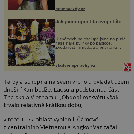
jsou už dávno pryč a opět se pyšnila
ženskými křivkami, najednou s...
nasehvezdy.cz
Jak jsem opustila svoje tělo
U známých na chalupě jsme na půdě
našli staré bylinky po babičce.
Zvědavost mi nedala a připravila
jsem si z nich lektvar… Zimní pobyt
na chalupě se pro mě vlastní vinou
změnil v děsivý zážitek, na kt...
skutecnepribehy.cz
Ta byla schopná na svém vrcholu ovládat území
dnešní Kambodže, Laosu a podstatnou část
Thajska a Vietnamu. „Období rozkvětu však
trvalo relativně krátkou dobu;
v roce 1177 oblast vyplenili Čámové
z centrálního Vietnamu a Angkor Vat začal