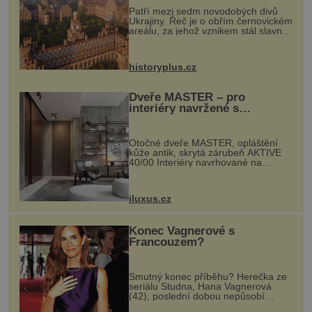
Patří mezi sedm novodobých divů
Ukrajiny. Řeč je o obřím černovickém
areálu, za jehož vznikem stál slavný
český architekt Josef Hlávka. Ten si
na něm dal mimořádně záležet. Jeho
stavební plány by při ...
historyplus.cz
Dveře MASTER – pro
interiéry navržené s
rozumem i vášní!
Otočné dveře MASTER, opláštění
kůže antik, skrytá zárubeň AKTIVE
40/00 Interiéry navrhované na
zakázku často vyžadují atypické
rozměry nejen nábytku, ale i
otvorových prvků. Technické zázemí
iluxus.cz
dnes umož...
Konec Vagnerové s
Francouzem?
Smutný konec příběhu? Herečka ze
seriálu Studna, Hana Vagnerová
(42), poslední dobou nepůsobí
nejšťastněji. Ačkoli časy její anorexie