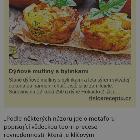
Dýňové muffiny s bylinkami
Slané dýňové muffiny s bylinkami a feta sýrem vytvářejí
dokonalou harmonii chutí. Jistě si je zamilujete.
Suroviny na 12 kusů 250 g dýně Hokaido 2 lžíce
olivového oleje sůl, pepř hrst nasekaných špen...
tisicereceptu.cz
„Podle některých názorů jde o metaforu
popisující vědeckou teorii precese
rovnodennosti, která je klíčovým