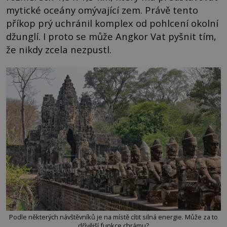
mytické oceány omývající zem. Právě tento
příkop prý uchránil komplex od pohlcení okolní
džunglí. I proto se může Angkor Vat pyšnit tím,
že nikdy zcela nezpustl.
Podle některých návštěvníků je na místě cítit silná energie. Může za to
dřívější funkce chrámu?