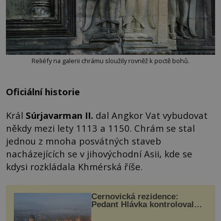
Reliéfy na galerii chrámu sloužily rovněž k poctě bohů.
Oficiální historie
Král
Súrjavarman II.
dal Angkor Vat vybudovat
někdy mezi lety 1113 a 1150. Chrám se stal
jednou z mnoha posvátných staveb
nacházejících se v jihovýchodní Asii, kde se
kdysi rozkládala Khmérská říše.
Černovická rezidence:
Pedant Hlávka kontroloval
každou cihlu