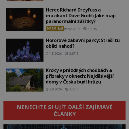
Herec Richard Dreyfuss a
muzikant Dave Grohl: Jaké mají
paranormální zážitky?
PREMIUM
5.8.2026
3.2TIS
Hororové zábavní parky: Straší tu
oběti nehod?
4.8.2026
3.5TIS
Kroky v prázdných chodbách a
přízraky v oknech: Nejděsivější
domy v Česku budí hrůzu
2.8.2026
3.3TIS
NENECHTE SI UJÍT DALŠÍ ZAJÍMAVÉ
ČLÁNKY