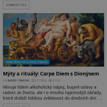
přístavu. Jeden z nich má přes ramena ranec s
ZOBRAZIT VÍCE
tajemným obsahem. Kapitán lodi už na ně čeká.
„Dejte to do podpalubí a připravte se. Za chvíli
vyplouváme,“ sdělí jim. „Kam máme namířeno,
kapitáne?“ zeptá se ho jeden z templářů. „Do Sk
NÁBOŽENSTVÍ A OKULTISMUS
Mýty a rituály: Carpe Diem s Dionýsem
OD
INGRID TŮMOVÁ
27.7.2026
3.1TIS
Věnuje lidem alkoholický nápoj, bujaré oslavy a
radost ze života, ale i o mnoho tajemnější obřady,
které dráždí lidskou zvědavost do dnešních dní. Co
doopravdy představuje bůh, jemuž Římané říkají