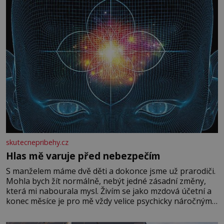
skutecnepribehy.cz
Hlas mě varuje před nebezpečím
S manželem máme dvě děti a dokonce jsme už prarodiči.
Mohla bych žít normálně, nebýt jedné zásadní změny,
která mi nabourala mysl. Živím se jako mzdová účetní a
konec měsíce je pro mě vždy velice psychicky náročným
obdobím. Od té chvíle, co máme vnoučata, mi dcera čím
dál častěji volá o pomoc, co se hlídání týče. Dalo by se