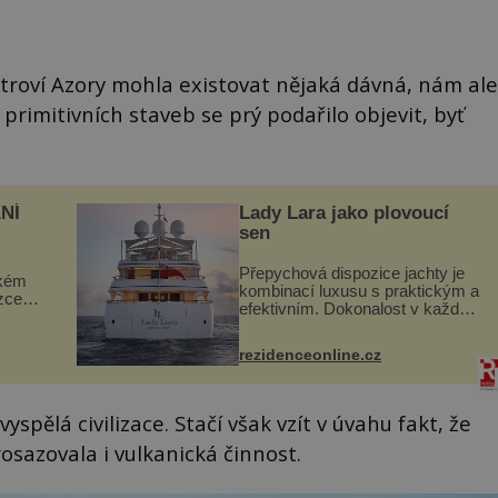
ostroví Azory mohla existovat nějaká dávná, nám ale
 primitivních staveb se prý podařilo objevit, byť
NÍ
Lady Lara jako plovoucí
sen
Přepychová dispozice jachty je
ckém
kombinací luxusu s praktickým a
zcela
efektivním. Dokonalost v každém
detailu představuje značka Fendi
ově
Casa, kterou byly vybaveny její
ohou
rezidenceonline.cz
paluby. Monacký přístav nabízí
každoročn...
spělá civilizace. Stačí však vzít v úvahu fakt, že
rosazovala i vulkanická činnost.