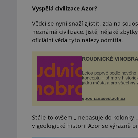
Vyspělá civilizace Azor?
Vědci se nyní snaží zjistit, zda na sou
neznámá civilizace. Jistě, nějaké zbytky
oficiální věda tyto nálezy odmítla.
ROUDNICKÉ VINOBRA
Letos poprvé podle nového
konceptu – přímo v histori
jádru města a pro všechny 
zdarma. Hlavní program se
odehraje na Karlově a Hus
náměstí. Návštěvníci se m
epochanacestach.cz
těšit na víno, burčák, pes...
Stále to ovšem „ nepasuje do kolonky „vy
v geologické historii Azor se výrazně p