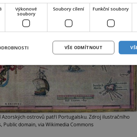
é
Výkonové
Soubory cílení
Funkční soubory
soubory
ODROBNOSTI
VŠE ODMÍTNOUT
VŠ
í Azorských ostrovů patří Portugalsku. Zdroj ilustračního
s, Public domain, via Wikimedia Commons