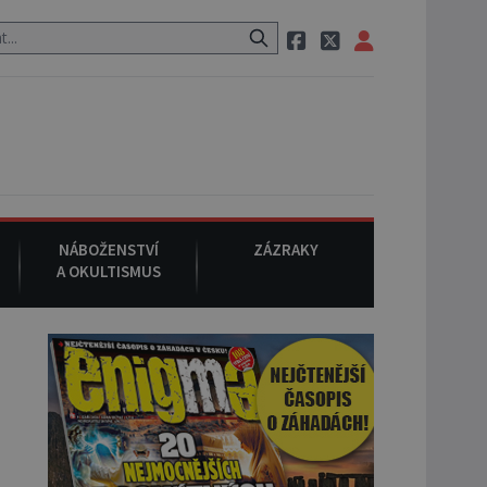
o cestě utíká zvláštní psovitá šelma, údajně bájná čupakabra.
8.
NÁBOŽENSTVÍ
ZÁZRAKY
A OKULTISMUS