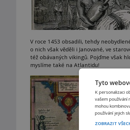
V roce 1453 obsadili, tehdy neobydlené
o nich však věděli i Janované, ve staro
též obávaných vikingů. Pojďme však hl
myslíme také na Atlantidu!
Tyto webové
K personalizaci o
vašem používání na
mohou kombinovat 
používání jejich s
ZOBRAZIT VŠE