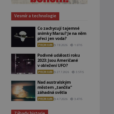
Vesmír a technologie
Co zachycují tajemné
snímky Marsu? Je na něm
přeci jen voda?
PREMIUM
7.8.2026
1.6TIS
Podivné události roku
2023: Jsou Američané
v obležení UFO?
PREMIUM
27.7.2026
3.5TIS
Nad australským
městem „tančila“
záhadná světla
PREMIUM
4.7.2026
3.4TIS
Záhady historie