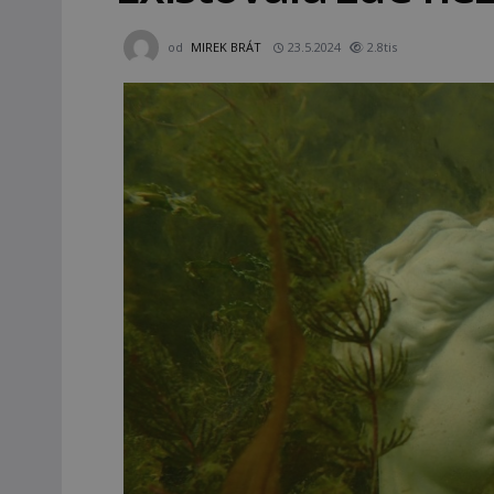
od
MIREK BRÁT
23.5.2024
2.8tis