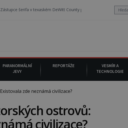
texaském DeWitt County pořizuje video, na kterém před jeho vozem p
PARANORMÁLNÍ
REPORTÁŽE
VESMÍR A
JEVY
TECHNOLOGIE
xistovala zde neznámá civilizace?
zorských ostrovů:
námá civilizace?