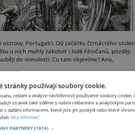
 ostrovy, Portugalci. Od začátku čtrnáctého stolet
věku u nich mohly zakotvit i lodě Féničanů, později
ouběji do minulosti. Co tam objevíme? Ano,
 stránky používají soubory cookie.
bsahu, reklam a analýze návštěvnosti používáme soubory cookie. 
šich stránek také sdílíme s našimi reklamními a analytickými partn
s dalšími informacemi, které jste jim poskytli nebo které shromá
lužeb.
Více informací
CHNY PARTNERY
(1616) →