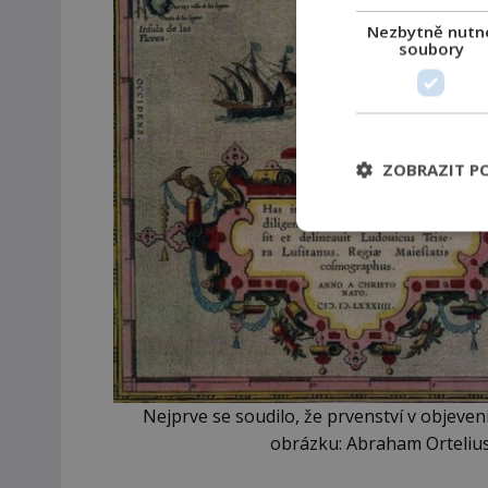
Nezbytně nutn
soubory
ZOBRAZIT P
Nejprve se soudilo, že prvenství v objeven
obrázku: Abraham Orteliu