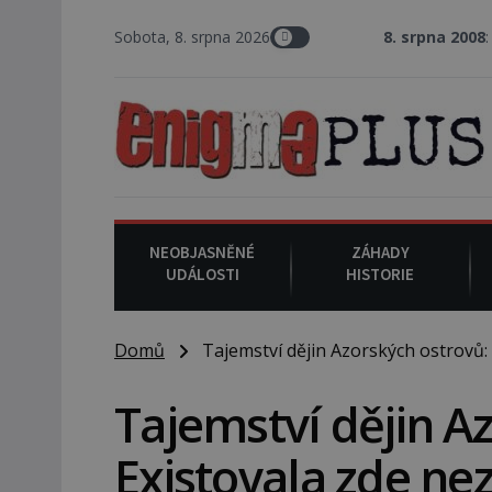
Sobota, 8. srpna 2026
8. srpna 2008
: Zástupce šerifa v 
NEOBJASNĚNÉ
ZÁHADY
UDÁLOSTI
HISTORIE
Domů
Tajemství dějin Azorských ostrovů: E
Tajemství dějin A
Existovala zde nez