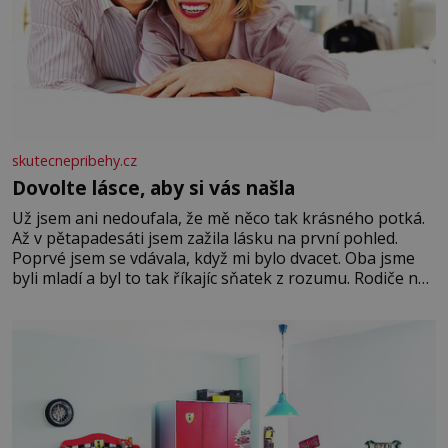
skutecnepribehy.cz
Dovolte lásce, aby si vás našla
Už jsem ani nedoufala, že mě něco tak krásného potká.
Až v pětapadesáti jsem zažila lásku na první pohled.
Poprvé jsem se vdávala, když mi bylo dvacet. Oba jsme
byli mladí a byl to tak říkajíc sňatek z rozumu. Rodiče nás
dali dohromady, Toník byl dobře zaopatřený mladý muž.
Manželství nám oběma moc nesvědčilo, brzy jsme zjistili,
že