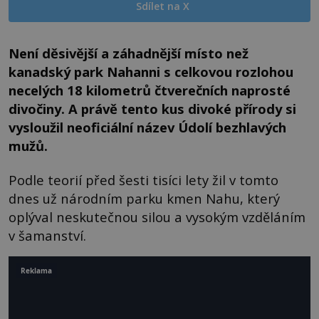
Sdílet na X
Není děsivější a záhadnější místo než
kanadský park Nahanni s celkovou rozlohou
necelých 18 kilometrů čtverečních naprosté
divočiny. A právě tento kus divoké přírody si
vysloužil neoficiální název Údolí bezhlavých
mužů.
Podle teorií před šesti tisíci lety žil v tomto
dnes už národním parku kmen Nahu, který
oplýval neskutečnou silou a vysokým vzděláním
v šamanství.
Reklama