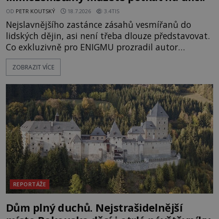
OD
PETR KOUTSKÝ
18.7.2026
3.4TIS
Nejslavnějšího zastánce zásahů vesmířanů do
lidských dějin, asi není třeba dlouze představovat.
Co exkluzivně pro ENIGMU prozradil autor
Vzpomínek na budoucnost, švýcarský badatel
ZOBRAZIT VÍCE
Erich von Däniken? Orbitální stanice Viking 1
přelétá na oběžné dráze nad rudou planetou. Když
je umělá družice od povrchu Marsu vzdálena asi
1873 kilometrů, nachá
REPORTÁŽE
Dům plný duchů. Nejstrašidelnější