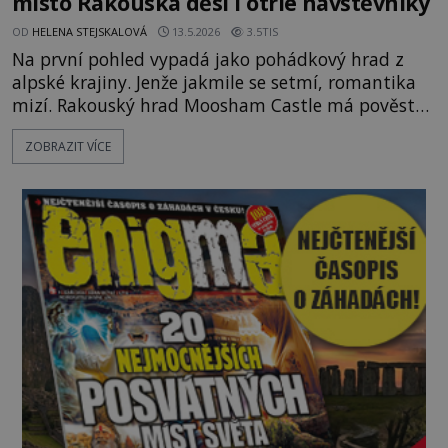
místo Rakouska děsí i otrlé návštěvníky
OD
HELENA STEJSKALOVÁ
13.5.2026
3.5TIS
Na první pohled vypadá jako pohádkový hrad z
alpské krajiny. Jenže jakmile se setmí, romantika
mizí. Rakouský hrad Moosham Castle má pověst
nejděsivějšího domu v celé zemi. Lidé tu údajně
ZOBRAZIT VÍCE
slyší kroky v prázdných chodbách, šeptání ze zdí i
nářek mrtvých. A záhadologové tvrdí, že zdejší
temná minulost mohla zanechat něco, co se
dodnes nepodařilo vysvětlit. Kamenný hrad stojí v
horách Salcburska u