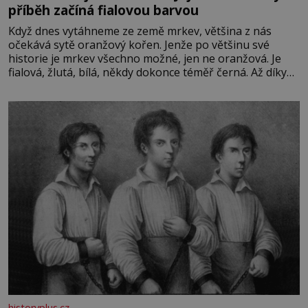
příběh začíná fialovou barvou
Když dnes vytáhneme ze země mrkev, většina z nás
očekává sytě oranžový kořen. Jenže po většinu své
historie je mrkev všechno možné, jen ne oranžová. Je
fialová, žlutá, bílá, někdy dokonce téměř černá. Až díky
stovkám let pečlivého šlechtění se z ní stává zelenina,
bez které si českou zahradu ani nedokážeme představit.
Její příběh je
historyplus.cz