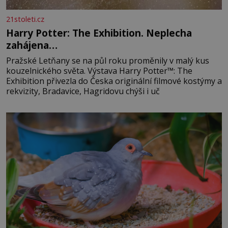
21stoleti.cz
Harry Potter: The Exhibition. Neplecha
zahájena…
Pražské Letňany se na půl roku proměnily v malý kus
kouzelnického světa. Výstava Harry Potter™: The
Exhibition přivezla do Česka originální filmové kostýmy a
rekvizity, Bradavice, Hagridovu chýši i uč