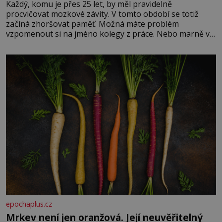
Každý, komu je přes 25 let, by měl pravidelně
procvičovat mozkové závity. V tomto období se totiž
začíná zhoršovat paměť. Možná máte problém
vzpomenout si na jméno kolegy z práce. Nebo marně v
paměti lovíte název knížky, kterou jste nedávno přečetli.
Je to opravdu tak, s věkem jako kdyby se paměť
rozhodla stávkovat. Cvičte
epochaplus.cz
Mrkev není jen oranžová. Její neuvěřitelný