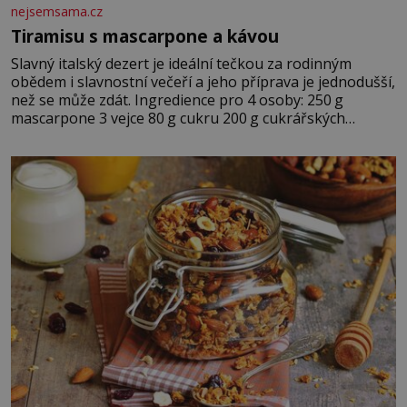
nejsemsama.cz
Tiramisu s mascarpone a kávou
Slavný italský dezert je ideální tečkou za rodinným
obědem i slavnostní večeří a jeho příprava je jednodušší,
než se může zdát. Ingredience pro 4 osoby: 250 g
mascarpone 3 vejce 80 g cukru 200 g cukrářských
piškotů 250 ml silné kávy 2 lžíce amaretta kakao na
posypání Postup: Oddělte žloutky od bílků. Žloutky
vyšlehejte s cukrem do světlé pěny a postupně do nich
vmíchejte mascarpone, aby vznikl hladký