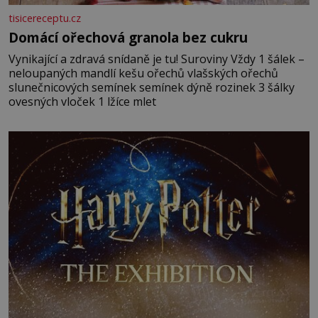
tisicereceptu.cz
Domácí ořechová granola bez cukru
Vynikající a zdravá snídaně je tu! Suroviny Vždy 1 šálek –
neloupaných mandlí kešu ořechů vlašských ořechů
slunečnicových semínek semínek dýně rozinek 3 šálky
ovesných vloček 1 lžíce mlet