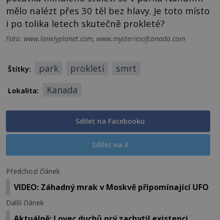
mělo nalézt přes 30 těl bez hlavy. Je toto místo
i po tolika letech skutečně prokleté?
Foto: www.lonelyplanet.com, www.mysteriesofcanada.com
park
prokletí
smrt
Štítky:
Kanada
Lokalita:
Sdílet na Facebooku
Sdílet na X
Předchozí článek
VIDEO: Záhadný mrak v Moskvě připomínající UFO
Další článek
Aktuálně: Lovec duchů prý zachytil existenci