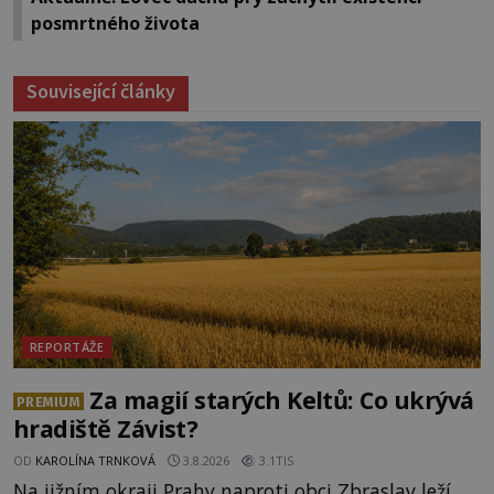
posmrtného života
Související články
REPORTÁŽE
Za magií starých Keltů: Co ukrývá
PREMIUM
hradiště Závist?
OD
KAROLÍNA TRNKOVÁ
3.8.2026
3.1TIS
Na jižním okraji Prahy naproti obci Zbraslav leží