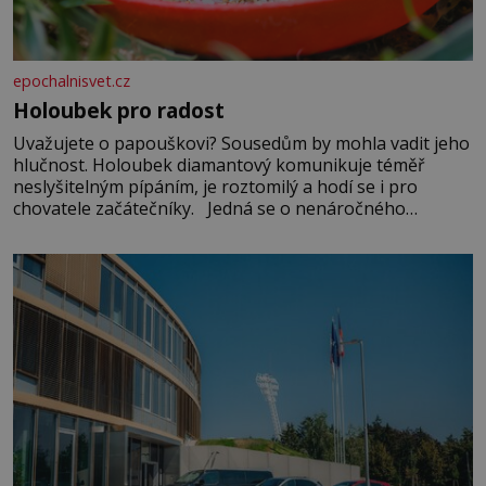
epochalnisvet.cz
Holoubek pro radost
Uvažujete o papouškovi? Sousedům by mohla vadit jeho
hlučnost. Holoubek diamantový komunikuje téměř
neslyšitelným pípáním, je roztomilý a hodí se i pro
chovatele začátečníky. Jedná se o nenáročného
klidného ptáčka, který většinu dne jen posedává. Hodně
času tráví na zemi, kde sbírá zbytky semínek Jeho
domovinou je prakticky celá Austrálie s výjimkou
pobřežní oblasti.