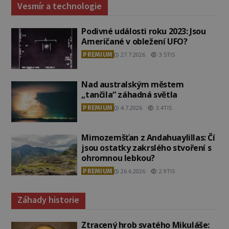
Vesmír a technologie
Podivné události roku 2023: Jsou
Američané v obležení UFO?
PREMIUM
27.7.2026
3.5TIS
Nad australským městem
„tančila“ záhadná světla
PREMIUM
4.7.2026
3.4TIS
Mimozemšťan z Andahuaylillas: Čí
jsou ostatky zakrslého stvoření s
ohromnou lebkou?
PREMIUM
26.6.2026
2.9TIS
Záhady historie
Ztracený hrob svatého Mikuláše: