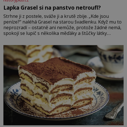
Lapka Grasel si na panstvo netroufl?
Strhne ji z postele, sváže ji a krutě zbije. „Kde jsou
peníze?“ naléhá Grasel na starou švadlenku. Když mu to
neprozradí – ostatně ani nemůže, protože žádné nemá,
spokojí se lupič s několika měďáky a štůčky látky.
Zraněná žena pár dní nato umírá. Je to muž nebývale
krutý. Jeho činy budí hrůzu ještě dlouho po jeho smrti