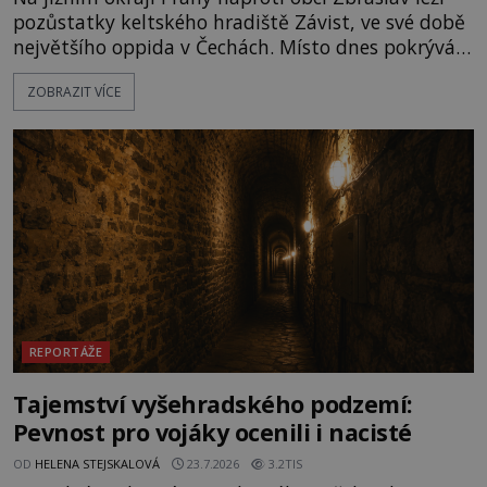
pozůstatky keltského hradiště Závist, ve své době
největšího oppida v Čechách. Místo dnes pokrývá
les, zbytky po kdysi monumentálním hradišti jsou
ZOBRAZIT VÍCE
ale v terénu patrné stále. Co dalšího tu po Keltech
zůstalo? Prozkoumejte to spolu s ENIGMOU! Na
vrch Hr
REPORTÁŽE
Tajemství vyšehradského podzemí:
Pevnost pro vojáky ocenili i nacisté
OD
HELENA STEJSKALOVÁ
23.7.2026
3.2TIS