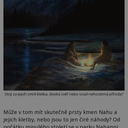
Stojí za jejich smrtí kletba, divoká zvěř nebo snad nehostinná příroda?
Může v tom mít skutečně prsty kmen Nahu a
jejich kletby, nebo jsou to jen čiré náhody? Od
počátku minulého století se v parku Nahanni