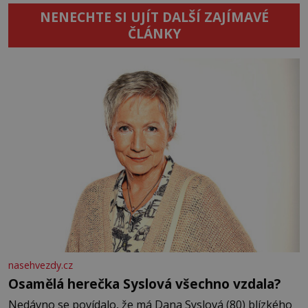
NENECHTE SI UJÍT DALŠÍ ZAJÍMAVÉ
ČLÁNKY
nasehvezdy.cz
Osamělá herečka Syslová všechno vzdala?
Nedávno se povídalo, že má Dana Syslová (80) blízkého