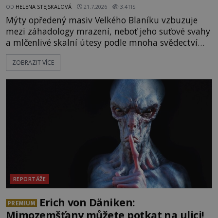
OD
HELENA STEJSKALOVÁ
21.7.2026
3.4TIS
Mýty opředený masiv Velkého Blaníku vzbuzuje
mezi záhadology mrazení, neboť jeho suťové svahy
a mlčenlivé skalní útesy podle mnoha svědectví
fungují jako anomální zóny, kde selhává lidské
ZOBRAZIT VÍCE
vnímání času i prostoru. Geologické anomálie hory
nenechávají nikoho chladným a esoterici i
badatelé zde odkrývají indicie, které propojují
prastaré pohanské kulty, keltské svatyně a zprávy
o lidech, kteří v
REPORTÁŽE
Erich von Däniken:
PREMIUM
Mimozemšťany můžete potkat na ulici!