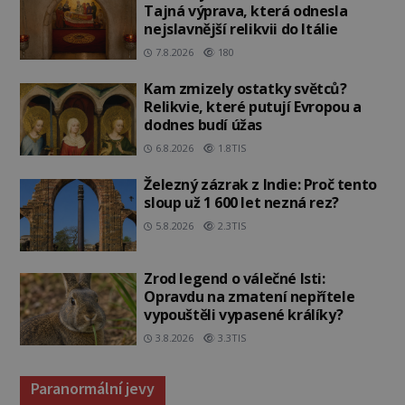
Tajná výprava, která odnesla
nejslavnější relikvii do Itálie
7.8.2026
180
Kam zmizely ostatky světců?
Relikvie, které putují Evropou a
dodnes budí úžas
6.8.2026
1.8TIS
Železný zázrak z Indie: Proč tento
sloup už 1 600 let nezná rez?
5.8.2026
2.3TIS
Zrod legend o válečné lsti:
Opravdu na zmatení nepřítele
vypouštěli vypasené králíky?
3.8.2026
3.3TIS
Paranormální jevy