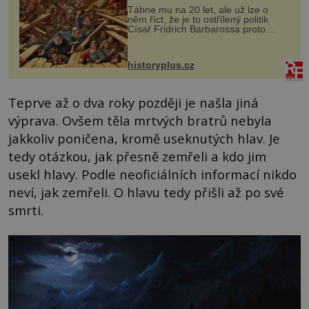
Táhne mu na 20 let, ale už lze o
něm říct, že je to ostřílený politik.
Císař Fridrich Barbarossa proto
posílá svého syna a dědice Jindřicha
VI. do Erfurtu, aby se stal
prostředníkem při řešení sporu m...
historyplus.cz
Teprve až o dva roky později je našla jiná
výprava. Ovšem těla mrtvých bratrů nebyla
jakkoliv poničena, kromě useknutých hlav. Je
tedy otázkou, jak přesně zemřeli a kdo jim
usekl hlavy. Podle neoficiálních informací nikdo
neví, jak zemřeli. O hlavu tedy přišli až po své
smrti.