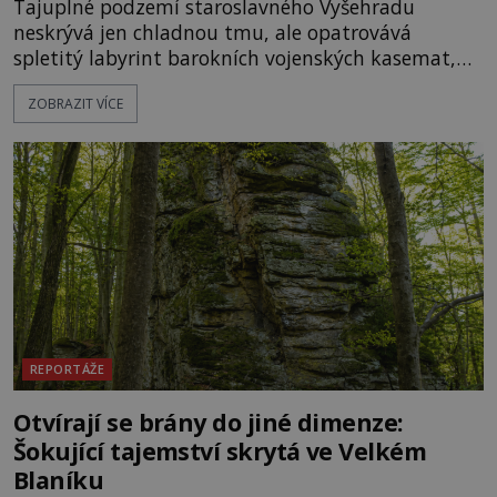
Tajuplné podzemí staroslavného Vyšehradu
neskrývá jen chladnou tmu, ale opatrovává
spletitý labyrint barokních vojenských kasemat,
zapomenuté chrámy a vzácné národní poklady.
ZOBRAZIT VÍCE
Hluboko uvnitř mohutné skály nad řekou Vltavou
pulzuje skrytá historie, která se dodnes úspěšně
vyhýbá shonu moderní metropole. Místo, ke
kterému se vážou nejstarší české mýty, ve svých
temných útrobách střeží monumentální
REPORTÁŽE
Otvírají se brány do jiné dimenze:
Šokující tajemství skrytá ve Velkém
Blaníku