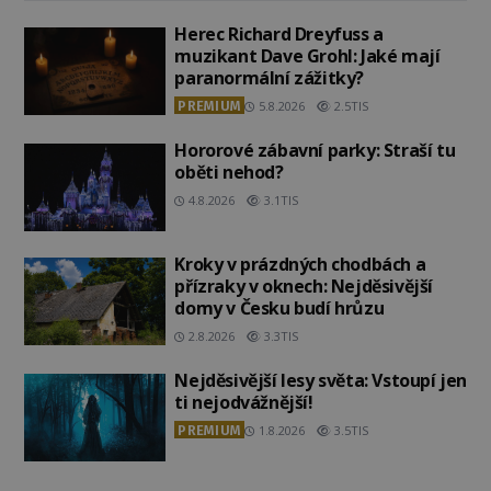
Herec Richard Dreyfuss a
muzikant Dave Grohl: Jaké mají
paranormální zážitky?
PREMIUM
5.8.2026
2.5TIS
Hororové zábavní parky: Straší tu
oběti nehod?
4.8.2026
3.1TIS
Kroky v prázdných chodbách a
přízraky v oknech: Nejděsivější
domy v Česku budí hrůzu
2.8.2026
3.3TIS
Nejděsivější lesy světa: Vstoupí jen
ti nejodvážnější!
PREMIUM
1.8.2026
3.5TIS