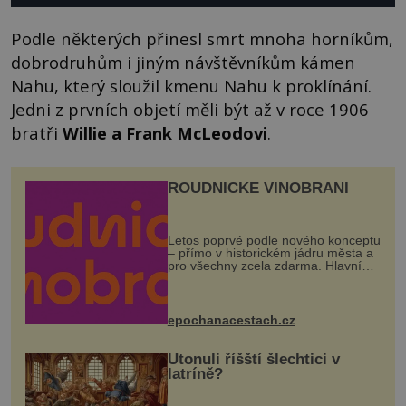
Podle některých přinesl smrt mnoha horníkům,
dobrodruhům i jiným návštěvníkům kámen
Nahu, který sloužil kmenu Nahu k proklínání.
Jedni z prvních objetí měli být až v roce 1906
bratři
Willie a Frank McLeodovi
.
ROUDNICKÉ VINOBRANÍ
Letos poprvé podle nového konceptu
– přímo v historickém jádru města a
pro všechny zcela zdarma. Hlavní
program se odehraje na Karlově a
Husově náměstí. Návštěvníci se
mohou těšit na víno, burčák, pes...
epochanacestach.cz
Utonuli říšští šlechtici v
latríně?