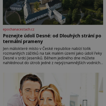
epochanacestach.cz
Poznejte údolí Desné: od Dlouhých strání po
termální prameny
Jen málokteré místo v České republice nabízí tolik
rozmanitých zážitků na tak malém území jako údolí řeky
Desné v srdci Jeseníků. Během jediného dne můžete
nahlédnout do útrob jedné z nejvýznamnějších vodních
elektráren v Evropě, vydat se na horské hřebeny, projet
se na koloběžce a den zakončit poznáváním památek ve
Velkých Losinách nebo v termálním