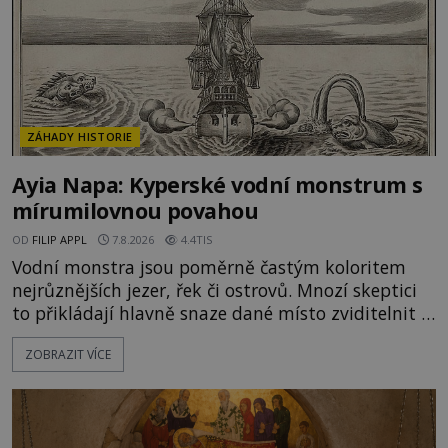
ZÁHADY HISTORIE
Ayia Napa: Kyperské vodní monstrum s
mírumilovnou povahou
OD
FILIP APPL
7.8.2026
4.4TIS
Vodní monstra jsou poměrně častým koloritem
nejrůznějších jezer, řek či ostrovů. Mnozí skeptici
to přikládají hlavně snaze dané místo zviditelnit a
přitáhnout k němu pozornost záhadám
ZOBRAZIT VÍCE
nakloněných turistů. Je to také případ kyperského
tvora jménem Ayia Napa? Nebo se může za
legendami o něm ukrývat nějaký pravdivý základ?
V blízkosti Mysu Greco, jak se přez