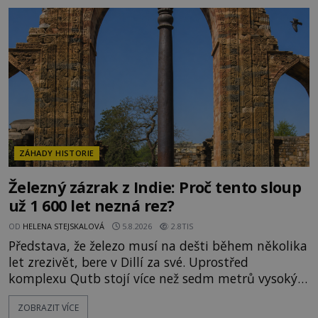
připomínají dobrodružné romány, přesto se opírají
o skutečné historické události. Ve středověké
Evropě mají relikvie mimořádnou hodnotu. Nejsou
jen předmětem úcty
ZÁHADY HISTORIE
Železný zázrak z Indie: Proč tento sloup
už 1 600 let nezná rez?
OD
HELENA STEJSKALOVÁ
5.8.2026
2.8TIS
Představa, že železo musí na dešti během několika
let zrezivět, bere v Dillí za své. Uprostřed
komplexu Qutb stojí více než sedm metrů vysoký
železný sloup, který už přibližně 1 600 let odolává
ZOBRAZIT VÍCE
počasí s jen nepatrnými stopami koroze. Jeho