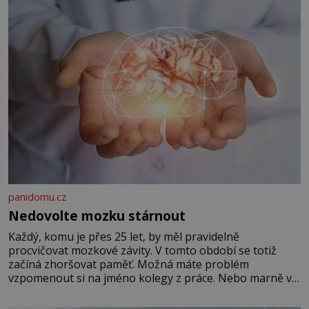
panidomu.cz
Nedovolte mozku stárnout
Každý, komu je přes 25 let, by měl pravidelně
procvičovat mozkové závity. V tomto období se totiž
začíná zhoršovat paměť. Možná máte problém
vzpomenout si na jméno kolegy z práce. Nebo marně v
paměti lovíte název knížky, kterou jste nedávno přečetli.
Je to opravdu tak, s věkem jako kdyby se paměť