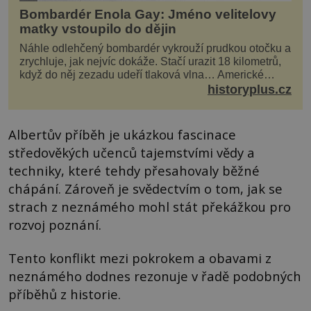
Bombardér Enola Gay: Jméno velitelovy
matky vstoupilo do dějin
Náhle odlehčený bombardér vykrouží prudkou otočku a
zrychluje, jak nejvíc dokáže. Stačí urazit 18 kilometrů,
když do něj zezadu udeří tlaková vlna… Americké
rozhodnutí svrhnout ničivou jadernou bombu ...
historyplus.cz
Albertův příběh je ukázkou fascinace
středověkých učenců tajemstvími vědy a
techniky, které tehdy přesahovaly běžné
chápání. Zároveň je svědectvím o tom, jak se
strach z neznámého mohl stát překážkou pro
rozvoj poznání.
Tento konflikt mezi pokrokem a obavami z
neznámého dodnes rezonuje v řadě podobných
příběhů z historie.