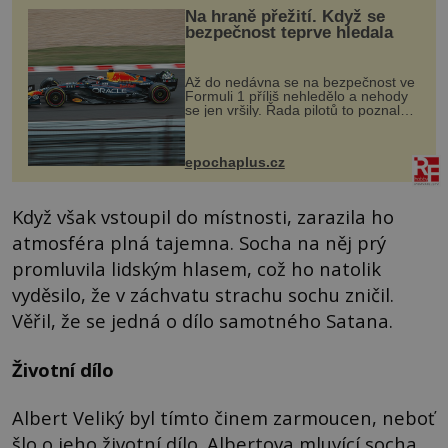
Na hraně přežití. Když se
bezpečnost teprve hledala
Až do nedávna se na bezpečnost ve
Formuli 1 příliš nehledělo a nehody
se jen vršily. Řada pilotů to poznala
na vlastní kůži, často s trvalými
následky nebo bohužel i ztrátou
života. Dnes nepochopiteln...
epochaplus.cz
Když však vstoupil do místnosti, zarazila ho
atmosféra plná tajemna. Socha na něj prý
promluvila lidským hlasem, což ho natolik
vyděsilo, že v záchvatu strachu sochu zničil.
Věřil, že se jedná o dílo samotného Satana.
Životní dílo
Albert Veliký byl tímto činem zarmoucen, neboť
šlo o jeho životní dílo. Albertova mluvící socha