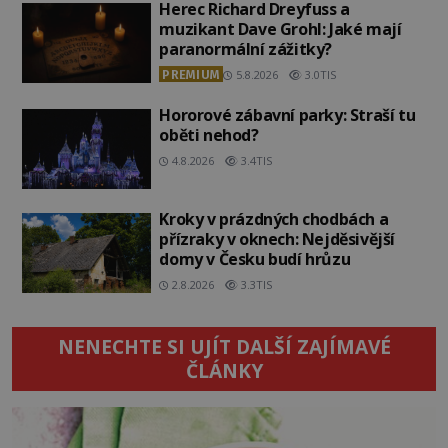
Herec Richard Dreyfuss a
muzikant Dave Grohl: Jaké mají
paranormální zážitky?
PREMIUM
5.8.2026
3.0TIS
Hororové zábavní parky: Straší tu
oběti nehod?
4.8.2026
3.4TIS
Kroky v prázdných chodbách a
přízraky v oknech: Nejděsivější
domy v Česku budí hrůzu
2.8.2026
3.3TIS
NENECHTE SI UJÍT DALŠÍ ZAJÍMAVÉ
ČLÁNKY