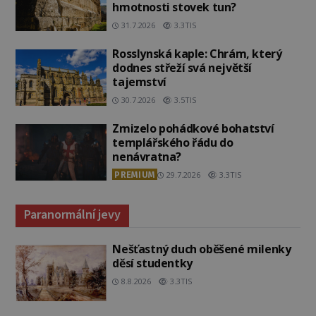
hmotnosti stovek tun?
31.7.2026
3.3TIS
Rosslynská kaple: Chrám, který
dodnes střeží svá největší
tajemství
30.7.2026
3.5TIS
Zmizelo pohádkové bohatství
templářského řádu do
nenávratna?
PREMIUM
29.7.2026
3.3TIS
Paranormální jevy
Nešťastný duch oběšené milenky
děsí studentky
8.8.2026
3.3TIS