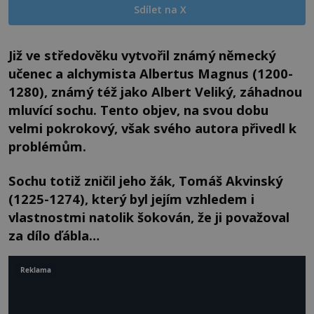
Sdílet na X
Již ve středověku vytvořil známý německý
učenec a alchymista Albertus Magnus (1200-
1280), známý též jako Albert Veliký, záhadnou
mluvící sochu. Tento objev, na svou dobu
velmi pokrokový, však svého autora přivedl k
problémům.
Sochu totiž zničil jeho žák, Tomáš Akvinský
(1225-1274), který byl jejím vzhledem i
vlastnostmi natolik šokován, že ji považoval
za dílo ďábla…
Reklama