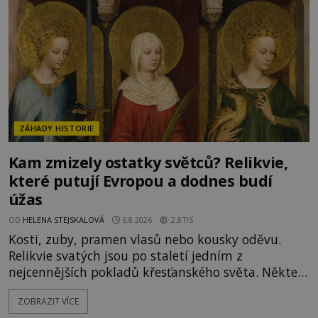
Je to zbožná záchrana před nebezpečím, nebo
promyšlená krádež,
ZÁHADY HISTORIE
Kam zmizely ostatky světců? Relikvie,
které putují Evropou a dodnes budí
úžas
OD
HELENA STEJSKALOVÁ
6.8.2026
2.8TIS
Kosti, zuby, pramen vlasů nebo kousky oděvu.
Relikvie svatých jsou po staletí jedním z
nejcennějších pokladů křesťanského světa. Některé
mají pečlivě doloženou historii, jiné provází
ZOBRAZIT VÍCE
záhady, krádeže i nečekané objevy. Jejich osudy