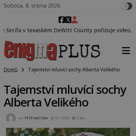
Sobota, 8. srpna 2026
eWitt County pořizuje video, na kterém před jeho vo
Domů
Tajemství mluvící sochy Alberta Velikého
Tajemství mluvící sochy
Alberta Velikého
od
PETR MATURA
19.1.2025
3.5tis