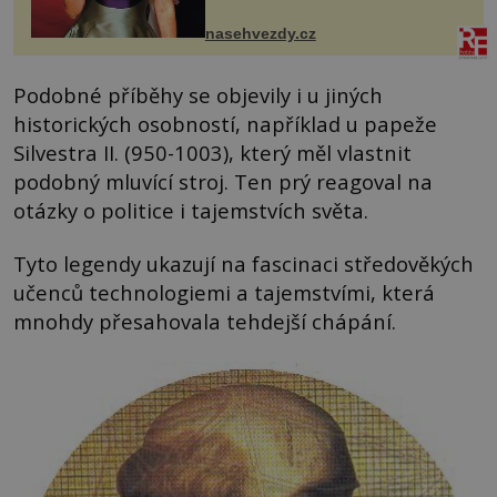
jsou už dávno pryč a opět se pyšnila
ženskými křivkami, najednou s...
nasehvezdy.cz
Podobné příběhy se objevily i u jiných
historických osobností, například u papeže
Silvestra II. (950-1003), který měl vlastnit
podobný mluvící stroj. Ten prý reagoval na
otázky o politice i tajemstvích světa.
Tyto legendy ukazují na fascinaci středověkých
učenců technologiemi a tajemstvími, která
mnohdy přesahovala tehdejší chápání.