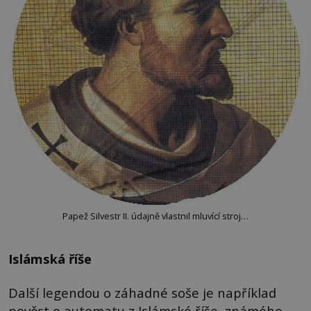
Papež Silvestr II. údajně vlastnil mluvící stroj…
Islámská říše
Další legendou o záhadné soše je například
pověst o automatu z Islámské říše, známého