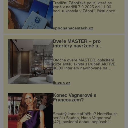
Tradiční Zábořská pouť, která se
koná v neděli 7.9.2025 od 11:00
hod. u kostela v Záboří, části obce
Kly u Mělníka. V programu naleznete
komentovanou prohlídku kostela,
dobovou hudbu, řemesla, atrakce...
epochanacestach.cz
Dveře MASTER – pro
interiéry navržené s
rozumem i vášní!
Otočné dveře MASTER, opláštění
kůže antik, skrytá zárubeň AKTIVE
40/00 Interiéry navrhované na
zakázku často vyžadují atypické
rozměry nejen nábytku, ale i
otvorových prvků. Technické zázemí
iluxus.cz
dnes umož...
Konec Vagnerové s
Francouzem?
Smutný konec příběhu? Herečka ze
seriálu Studna, Hana Vagnerová
(42), poslední dobou nepůsobí
nejšťastněji. Ačkoli časy její anorexie