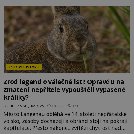
mimořádná trvanlivost dlouho živí legendy o
ztracených technologiích či tajemných
materiálech. Moderní metalurgie však ukazuje, že
skutečné vysvětlení je ješt
ZÁHADY HISTORIE
Zrod legend o válečné lsti: Opravdu na
zmatení nepřítele vypouštěli vypasené
králíky?
OD
HELENA STEJSKALOVÁ
3.8.2026
3.4TIS
Město Langenau obléhá ve 14. století nepřátelské
vojsko, zásoby docházejí a obránci stojí na pokraji
kapitulace. Přesto nakonec zvítězí chytrost nad