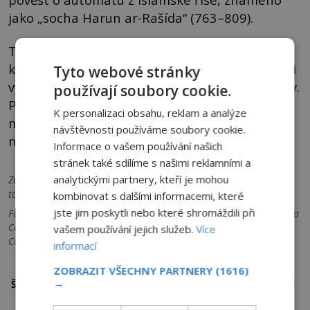
jako „socha Harun ar-Rašída“ (763–809).
Tato socha údajně stála v Bagdádu na dvoře
kalifa a byla schopná nejen pohybovat se, ale i
Tyto webové stránky
vydávat zvuky, čímž ohromovala své současníky.
používají soubory cookie.
Podle některých zdrojů šlo o pokročilý
K personalizaci obsahu, reklam a analýze
mechanický automat, který dokázal
návštěvnosti používáme soubory cookie.
napodobovat lidskou řeč a gesta.
Informace o vašem používání našich
stránek také sdílíme s našimi reklamními a
analytickými partnery, kteří je mohou
Zdroje informací:
en.wikipedia.org, časopis Mystery, Almanach
tajemna
kombinovat s dalšími informacemi, které
jste jim poskytli nebo které shromáždili při
Foto: Pixabay, Tommaso da Modena, Public domain, via Wikimedia
Commons, See page for author, Public domain, via Wikimedia
vašem používání jejich služeb.
Více
Commons, See page for author
informací
ZOBRAZIT VŠECHNY PARTNERY
(1616)
papež
vynálezce
vynálezy
záhada
→
Štítky: