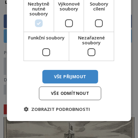
Írán
Itálie
Lokalita:
Nezbytně
Výkonové
Soubory
nutné
soubory
cílení
soubory
Sdílet na Facebooku
Sdílet na X
Funkční soubory
Nezařazené
soubory
Předchozí článek
Nejznámější paranormální jevy: Odhalujeme
původ největších záhad světa
VŠE PŘIJMOUT
Další článek
Špioni CIA: Řídí hlavní světová média?
VŠE ODMÍTNOUT
Související články
ZOBRAZIT PODROBNOSTI