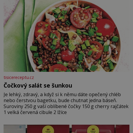
tisicereceptu.cz
Čočkový salát se šunkou
Je lehký, zdravý, a když si k němu dáte opečený chléb
nebo čerstvou bagetku, bude chutnat jedna báseň.
Suroviny 250 g vaší oblíbené čočky 150 g cherry rajčátek
1 velká červená cibule 2 lžíce