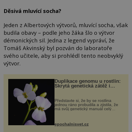
Děsivá mluvící socha?
Jeden z Albertových výtvorů, mluvící socha, však
budila obavy – podle jeho žáka šlo o výtvor
démonických sil. Jedna z legend vypráví, že
Tomáš Akvinský byl pozván do laboratoře
svého učitele, aby si prohlédl tento neobvyklý
výtvor.
Duplikace genomu u rostlin:
Skrytá genetická zátěž i
evoluční výhoda
Představte si, že by se rostlina
jednou ráno probudila a zjistila, že
má svůj genetický manuál celý
dvakrát. Přesně to se občas v
přírodě stane – a podle nového
výzkumu to může být pro druhy
epochalnisvet.cz
vstupenka...