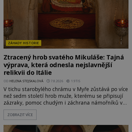
ZÁHADY HISTORIE
Ztracený hrob svatého Mikuláše: Tajná
výprava, která odnesla nejslavnější
relikvii do Itálie
OD
HELENA STEJSKALOVÁ
7.8.2026
1.9TIS
V tichu starobylého chrámu v Myře zůstává po více
než sedm století hrob muže, kterému se připisují
zázraky, pomoc chudým i záchrana námořníků v
bouřích. Pak ale přichází rok 1087 a klidné místo
ZOBRAZIT VÍCE
se mění v dějiště podivné noční výpravy. Skupina
italských námořníků otevírá hrob svatého
Mikuláše a odváží jeho ostatky přes moře do Bari.