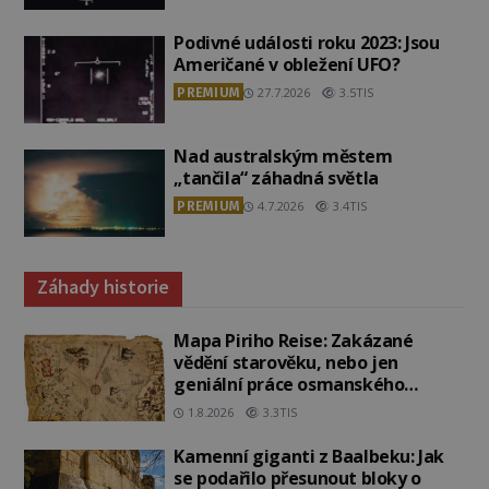
Podivné události roku 2023: Jsou
Američané v obležení UFO?
PREMIUM
27.7.2026
3.5TIS
Nad australským městem
„tančila“ záhadná světla
PREMIUM
4.7.2026
3.4TIS
Záhady historie
Mapa Piriho Reise: Zakázané
vědění starověku, nebo jen
geniální práce osmanského
admirála?
1.8.2026
3.3TIS
Kamenní giganti z Baalbeku: Jak
se podařilo přesunout bloky o