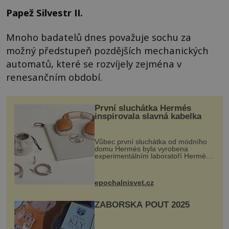
Papež
Silvestr II.
Mnoho badatelů dnes považuje sochu za
možný předstupeň pozdějších mechanických
automatů, které se rozvíjely zejména v
renesančním období.
První sluchátka Hermés
inspirovala slavná kabelka
Vůbec první sluchátka od módního
domu Hermès byla vyrobena
experimentálním laboratoří Hermès
Ateliers Horizons. Elegantní gadget
si vyžádal dva roky vývoje a chlubí
se ručně šitou hovězí kůží a
epochalnisvet.cz
kovový...
ZÁBOŘSKÁ POUŤ 2025