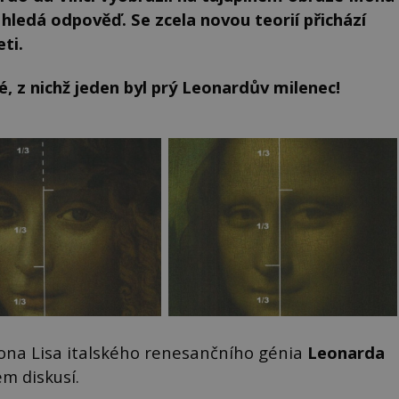
 hledá odpověď. Se zcela novou teorií přichází
ti.
é, z nichž jeden byl prý Leonardův milenec!
na Lisa italského renesančního génia
Leonarda
m diskusí.