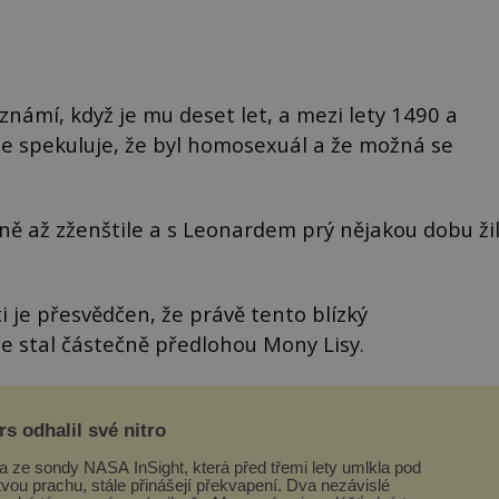
známí, když je mu deset let, a mezi lety 1490 a
e spekuluje, že byl homosexuál a že možná se
mně až zženštile a s Leonardem prý nějakou dobu ži
ti je přesvědčen, že právě tento blízký
e stal částečně předlohou Mony Lisy.
s odhalil své nitro
a ze sondy NASA InSight, která před třemi lety umlkla pod
tvou prachu, stále přinášejí překvapení. Dva nezávislé