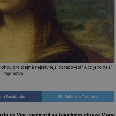
ohou pro zřejmě nejslavnější obraz světa? A co jeho další
tajemství?
t na Facebooku
Sdílet na Twitteru
rdo da Vinci vyobrazil na tajuplném obraze Mona