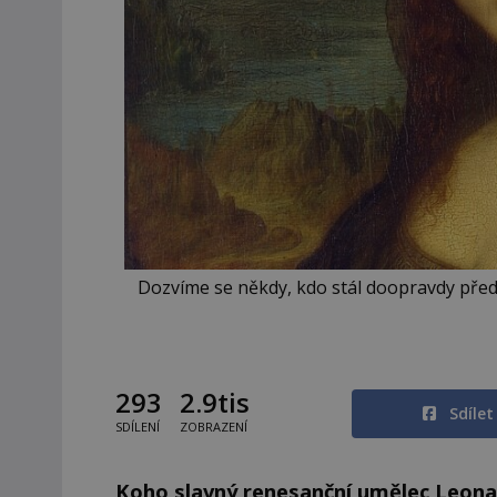
Dozvíme se někdy, kdo stál doopravdy předl
293
2.9tis
Sdíle
SDÍLENÍ
ZOBRAZENÍ
Koho slavný renesanční umělec Leona