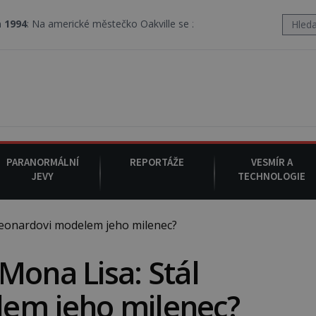
é městečko Oakville se z nebe snáší podivná rosolovitá látka nez
PARANORMÁLNÍ
REPORTÁŽE
VESMÍR A
JEVY
TECHNOLOGIE
eonardovi modelem jeho milenec?
Mona Lisa: Stál
em jeho milenec?