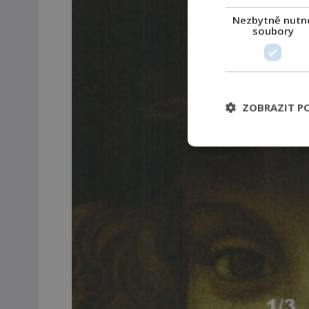
Nezbytně nutn
soubory
ZOBRAZIT P