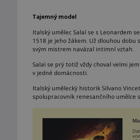
Tajemný model
Italský umělec Salaì se s Leonardem se
1518 je jeho žákem. Už dlouhou dobu s
svým mistrem navázal intimní vztah.
Salaì se prý totiž vždy choval velmi je
v jedné domácnosti.
Italský umělecký historik Silvano Vince
spolupracovník renesančního umělce s
Mar
Dat
vrs