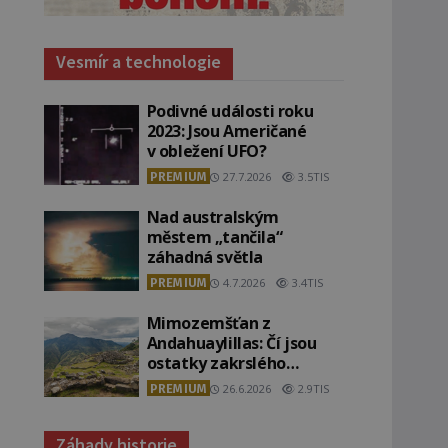
Vesmír a technologie
Podivné události roku
2023: Jsou Američané
v obležení UFO?
PREMIUM
27.7.2026
3.5TIS
Nad australským
městem „tančila“
záhadná světla
PREMIUM
4.7.2026
3.4TIS
Mimozemšťan z
Andahuaylillas: Čí jsou
ostatky zakrslého
stvoření s ohromnou
PREMIUM
26.6.2026
2.9TIS
lebkou?
Záhady historie