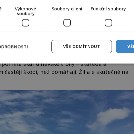
é
Výkonové
Soubory cílení
Funkční soubory
a, připlíží se mohutný stín a shodí z kostela nově
soubory
ždy položí novou střechu, načež ji neznámý tvor
e mladý krejčí z vesnice, který zlého tvora zvaného
ODROBNOSTI
VŠE ODMÍTNOUT
VŠ
pomíná skandinávské trolly – škaredá a
 častěji škodí, než pomáhají. Žil ale skutečně na