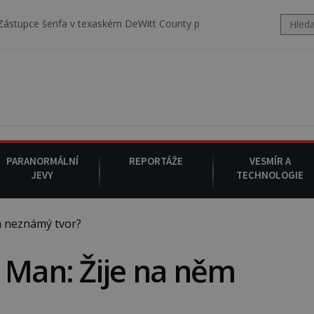
texaském DeWitt County pořizuje video, na kterém před jeho vozem p
PARANORMÁLNÍ
REPORTÁŽE
VESMÍR A
JEVY
TECHNOLOGIE
m neznámý tvor?
 Man: Žije na něm