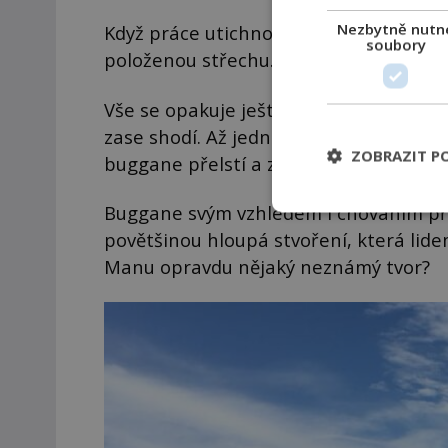
Nezbytně nutn
Když práce utichnou a na kraj padne tm
soubory
položenou střechu.
Vše se opakuje ještě několikrát: Lidé v
zase shodí. Až jednou v kostele zůstan
ZOBRAZIT P
buggane přelstí a zahubí.
Buggane svým vzhledem i chováním při
povětšinou hloupá stvoření, která lidem
Manu opravdu nějaký neznámý tvor?