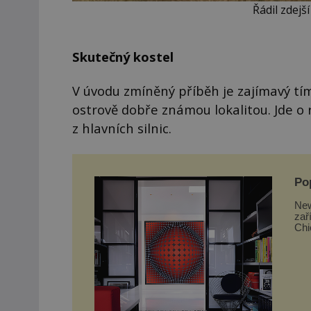
Řádil zdejš
Skutečný kostel
V úvodu zmíněný příběh je zajímavý tím
ostrově dobře známou lokalitou. Jde o 
z hlavních silnic.
Po
New
zař
Chi
takt