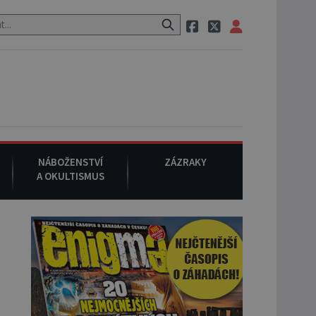
o cestě utíká zvláštní psovitá šelma, údajně bájná čupakabra.
8.
NÁBOŽENSTVÍ
ZÁZRAKY
A OKULTISMUS