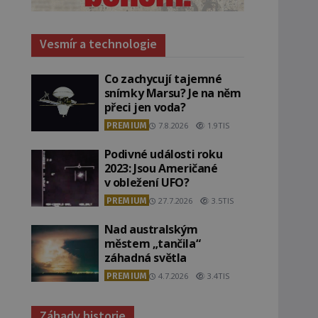
Vesmír a technologie
Co zachycují tajemné
snímky Marsu? Je na něm
přeci jen voda?
PREMIUM
7.8.2026
1.9TIS
Podivné události roku
2023: Jsou Američané
v obležení UFO?
PREMIUM
27.7.2026
3.5TIS
Nad australským
městem „tančila“
záhadná světla
PREMIUM
4.7.2026
3.4TIS
Záhady historie