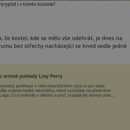
í kryptid i v tomto kostele?
, že kostel, kde se mělo vše odehrát, je dnes na
ruinu bez střechy nacházející se hned vedle jedné
p artové poklady Lisy Perry
yorský penthaus v retro-futuristickém stylu si pro sebe
ídila známá módní návrhářka, která vyrůstala na předměstí
caga. Co ji ovlivnilo v dětství a proč vypadá její domov právě
o? Interié...