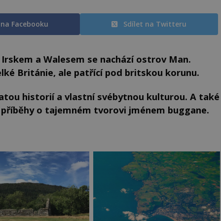
t na Facebooku
Sdílet na Twitteru
, Irskem a Walesem se nachází ostrov Man.
é Británie, ale patřící pod britskou korunu.
tou historií a vlastní svébytnou kulturou. A také
 i příběhy o tajemném tvorovi jménem buggane.