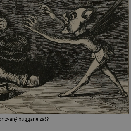
vor zvaný buggane zač?