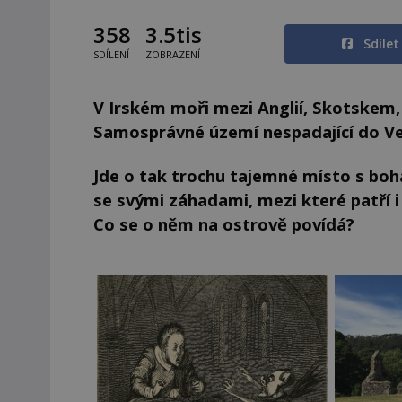
358
3.5tis
Sdíle
SDÍLENÍ
ZOBRAZENÍ
V Irském moři mezi Anglií, Skotskem
Samosprávné území nespadající do Velk
Jde o tak trochu tajemné místo s boha
se svými záhadami, mezi které patří
Co se o něm na ostrově povídá?