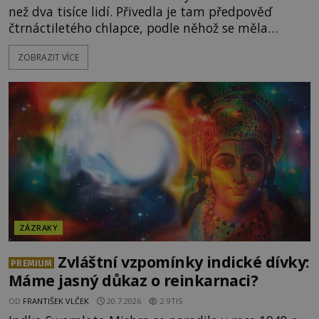
než dva tisíce lidí. Přivedla je tam předpověď
čtrnáctiletého chlapce, podle něhož se měla
přesně ve tři hodiny odpoledne zjevit Panna Marie.
ZOBRAZIT VÍCE
Když slunce vystoupilo z mraků, část davu začala
křičet, že se na nebi odehrává zázrak. Splnilo se
chlapcovo proroctví, nebo poutníci spatřili pouze
neobvyklou hru světla? [gallery
ids="170530,170531,1705
ZÁZRAKY
Zvláštní vzpomínky indické dívky:
PREMIUM
Máme jasný důkaz o reinkarnaci?
OD
FRANTIŠEK VLČEK
20.7.2026
2.9TIS