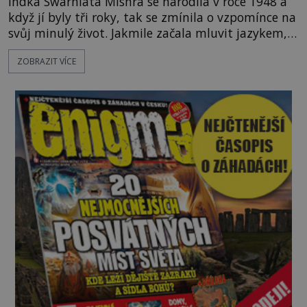
Indka Swarnlata Mishra se narodila v roce 1948 a
když jí byly tři roky, tak se zmínila o vzpomínce na
svůj minulý život. Jakmile začala mluvit jazykem,
který nikdo nezná, začali rodiče její podivné
ZOBRAZIT VÍCE
chování brát vážně. Je snad důkazem reinkarnace?
Swarnlata Mishra se narodila v Indii v roce 1948.
Na první pohled se zdá, že to bu