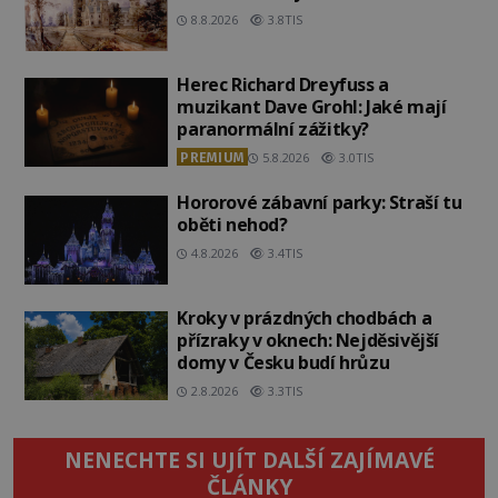
8.8.2026
3.8TIS
Herec Richard Dreyfuss a
muzikant Dave Grohl: Jaké mají
paranormální zážitky?
PREMIUM
5.8.2026
3.0TIS
Hororové zábavní parky: Straší tu
oběti nehod?
4.8.2026
3.4TIS
Kroky v prázdných chodbách a
přízraky v oknech: Nejděsivější
domy v Česku budí hrůzu
2.8.2026
3.3TIS
NENECHTE SI UJÍT DALŠÍ ZAJÍMAVÉ
ČLÁNKY