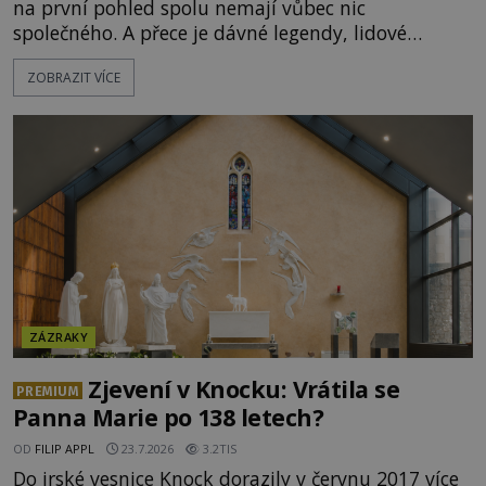
na první pohled spolu nemají vůbec nic
společného. A přece je dávné legendy, lidové
pohádky i podvědomí psychicky nemocných lidí
ZOBRAZIT VÍCE
podivným způsobem vzájemně propojují. Je
možné, že tato záhadná spojitost ukrývá nějaké
tajemství pocházející ze samých počátků lidské
civilizace? Nebo dokonce z temných vod minulosti
ještě mnohem hlubších? [g
ZÁZRAKY
Zjevení v Knocku: Vrátila se
PREMIUM
Panna Marie po 138 letech?
OD
FILIP APPL
23.7.2026
3.2TIS
Do irské vesnice Knock dorazily v červnu 2017 více