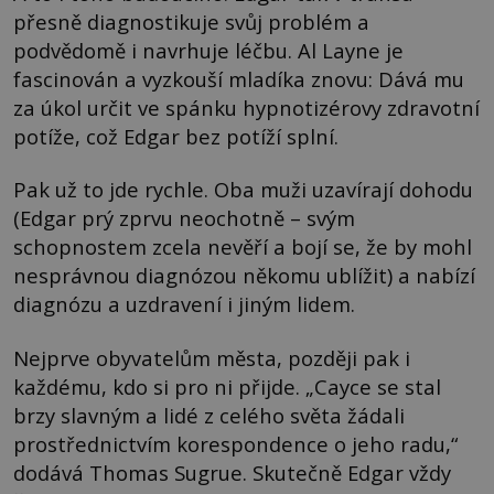
přesně diagnostikuje svůj problém a
podvědomě i navrhuje léčbu. Al Layne je
fascinován a vyzkouší mladíka znovu: Dává mu
za úkol určit ve spánku hypnotizérovy zdravotní
potíže, což Edgar bez potíží splní.
Pak už to jde rychle. Oba muži uzavírají dohodu
(Edgar prý zprvu neochotně – svým
schopnostem zcela nevěří a bojí se, že by mohl
nesprávnou diagnózou někomu ublížit) a nabízí
diagnózu a uzdravení i jiným lidem.
Nejprve obyvatelům města, později pak i
každému, kdo si pro ni přijde. „Cayce se stal
brzy slavným a lidé z celého světa žádali
prostřednictvím korespondence o jeho radu,“
dodává Thomas Sugrue. Skutečně Edgar vždy