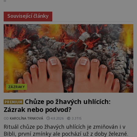
Související články
ZÁZRAKY
Chůze po žhavých uhlících:
PREMIUM
Zázrak nebo podvod?
OD
KAROLÍNA TRNKOVÁ
4.8.2026
3.3TIS
Rituál chůze po žhavých uhlících je zmiňován i v
Bibli, první zmínky ale pochází už z doby železné.