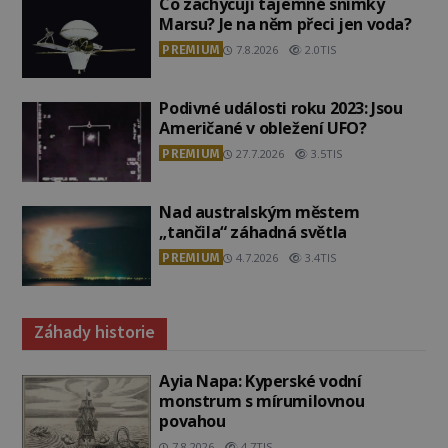
Co zachycují tajemné snímky
Marsu? Je na něm přeci jen voda?
PREMIUM
7.8.2026
2.0TIS
Podivné události roku 2023: Jsou
Američané v obležení UFO?
PREMIUM
27.7.2026
3.5TIS
Nad australským městem
„tančila“ záhadná světla
PREMIUM
4.7.2026
3.4TIS
Záhady historie
Ayia Napa: Kyperské vodní
monstrum s mírumilovnou
povahou
7.8.2026
4.7TIS