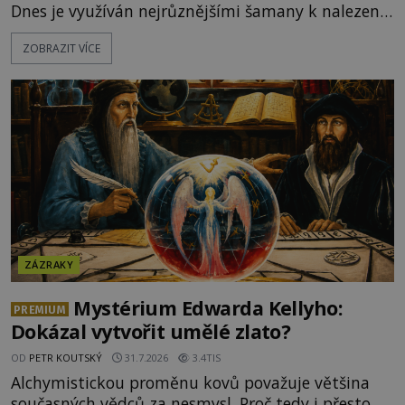
Dnes je využíván nejrůznějšími šamany k nalezení
spirituální síly či vnitřního klidu. Jak funguje a proč
ZOBRAZIT VÍCE
si při něm člověk nepopálí nohy, což bylo
objektivně dokázáno? Je na něm i něco
nadpřirozeného? Histori
ZÁZRAKY
Mystérium Edwarda Kellyho:
PREMIUM
Dokázal vytvořit umělé zlato?
OD
PETR KOUTSKÝ
31.7.2026
3.4TIS
Alchymistickou proměnu kovů považuje většina
současných vědců za nesmysl. Proč tedy i přesto