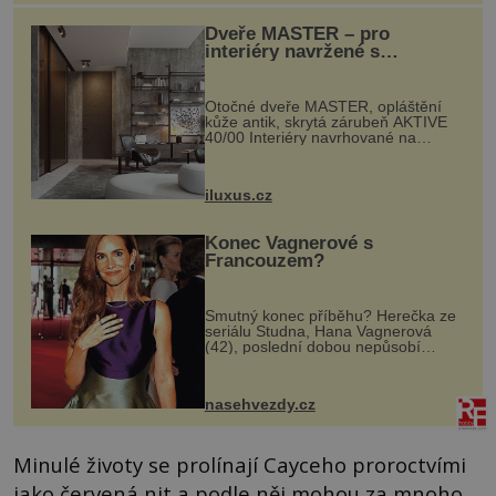
Dveře MASTER – pro
interiéry navržené s
rozumem i vášní!
Otočné dveře MASTER, opláštění
kůže antik, skrytá zárubeň AKTIVE
40/00 Interiéry navrhované na
zakázku často vyžadují atypické
rozměry nejen nábytku, ale i
otvorových prvků. Technické zázemí
iluxus.cz
dnes umož...
Konec Vagnerové s
Francouzem?
Smutný konec příběhu? Herečka ze
seriálu Studna, Hana Vagnerová
(42), poslední dobou nepůsobí
nejšťastněji. Ačkoli časy její anorexie
jsou už dávno pryč a opět se pyšnila
ženskými křivkami, najednou s...
nasehvezdy.cz
Minulé životy se prolínají Cayceho proroctvími
jako červená nit a podle něj mohou za mnoho