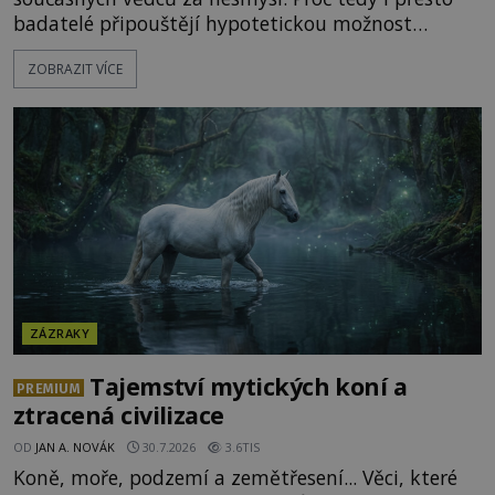
badatelé připouštějí hypotetickou možnost
transmutace? Mohl její podstatu odhalit anglický
ZOBRAZIT VÍCE
alchymista, vědec a dobrodruh Edward Kelly?
Shromážděný dav napětím téměř nedýchá.
Měšťané pozorují konání muže, který se stává
nesmrtelnou legendou již během
ZÁZRAKY
Tajemství mytických koní a
PREMIUM
ztracená civilizace
OD
JAN A. NOVÁK
30.7.2026
3.6TIS
Koně, moře, podzemí a zemětřesení... Věci, které