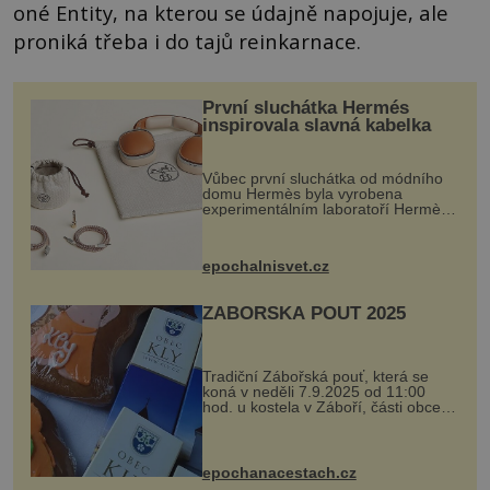
oné Entity, na kterou se údajně napojuje, ale
proniká třeba i do tajů reinkarnace.
První sluchátka Hermés
inspirovala slavná kabelka
Vůbec první sluchátka od módního
domu Hermès byla vyrobena
experimentálním laboratoří Hermès
Ateliers Horizons. Elegantní gadget
si vyžádal dva roky vývoje a chlubí
se ručně šitou hovězí kůží a
epochalnisvet.cz
kovový...
ZÁBOŘSKÁ POUŤ 2025
Tradiční Zábořská pouť, která se
koná v neděli 7.9.2025 od 11:00
hod. u kostela v Záboří, části obce
Kly u Mělníka. V programu naleznete
komentovanou prohlídku kostela,
dobovou hudbu, řemesla, atrakce...
epochanacestach.cz