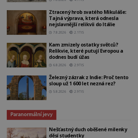
Ztracený hrob svatého Mikuláše:
Tajná výprava, která odnesla
nejslavnější relikvii do Itálie
7.8.2026
2.1TIS
Kam zmizely ostatky světců?
Relikvie, které putují Evropou a
dodnes budí úžas
6.8.2026
2.9TIS
Železný zázrak z Indie: Proč tento
sloup už 1 600 let nezná rez?
5.8.2026
2.9TIS
Paranormální jevy
Nešťastný duch oběšené milenky
děsí studentky