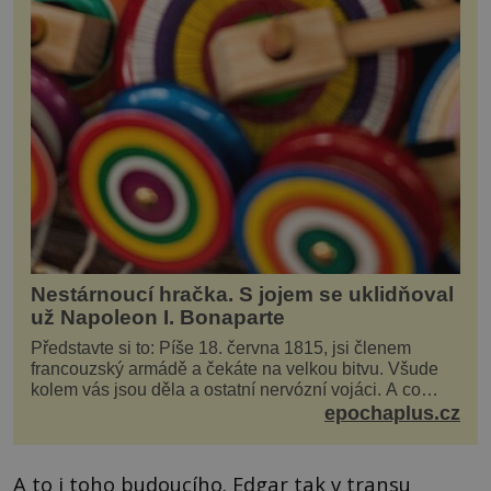
Nestárnoucí hračka. S jojem se uklidňoval
už Napoleon I. Bonaparte
Představte si to: Píše 18. června 1815, jsi členem
francouzský armádě a čekáte na velkou bitvu. Všude
kolem vás jsou děla a ostatní nervózní vojáci. A co
děláte vy? Hrajete si… s jojem! Zdá se v...
epochaplus.cz
A to i toho budoucího. Edgar tak v transu