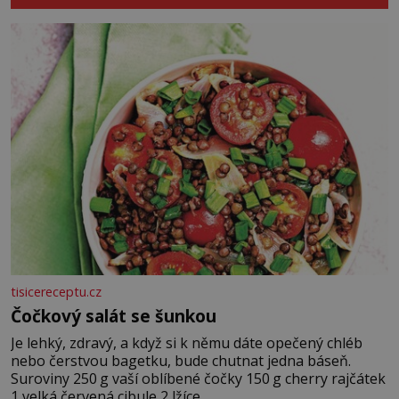
tisicereceptu.cz
Čočkový salát se šunkou
Je lehký, zdravý, a když si k němu dáte opečený chléb
nebo čerstvou bagetku, bude chutnat jedna báseň.
Suroviny 250 g vaší oblíbené čočky 150 g cherry rajčátek
1 velká červená cibule 2 lžíce