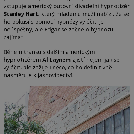
vstupuje americký putovní divadelní hypnotizér
Stanley Hart
,
který mladému muži nabízí, že se
ho pokusí s pomocí hypnózy vyléčit. Je
neúspěšný, ale Edgar se začne o hypnózu
zajímat.
Během transu s dalším americkým
hypnotizérem
Al Laynem
zjistí nejen, jak se
vyléčit, ale zažije i něco, co ho definitivně
nasměruje k jasnovidectví.