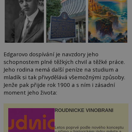
Edgarovo dospívání je navzdory jeho
schopnostem plné těžkých chvil a těžké práce.
Jeho rodina nemá další peníze na studium a
mladík si tak přivydělává všemožnými způsoby.
Jenže pak přijde rok 1900 a s ním i zásadní
moment jeho života:
ROUDNICKÉ VINOBRANÍ
Letos poprvé podle nového konceptu
– přímo v historickém jádru města a