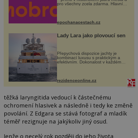
pro všechny zcela zdarma. Hlavní
program se odehraje na Karlově a
Husově náměstí. Návštěvníci se
mohou těšit na víno, burčák, pes...
epochanacestach.cz
Lady Lara jako plovoucí sen
Přepychová dispozice jachty je
kombinací luxusu s praktickým a
efektivním. Dokonalost v každém
detailu představuje značka Fendi
Casa, kterou byly vybaveny její
paluby. Monacký přístav nabízí
každoročn...
rezidenceonline.cz
těžká laryngitida vedoucí k částečnému
ochromení hlasivek a následně i tedy ke změně
povolání. Z Edgara se stává fotograf a mladík
téměř rezignuje na jakýkoliv jiný osud.
Jenže o necelý rok později do jeho života