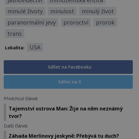
jasnovidectví
mimozemská entita
minulé životy
minulost
minulý život
paranormální jevy
proroctví
prorok
trans
USA
Lokalita:
Sdílet na Facebooku
Sdílet na X
Předchozí článek
Tajemství ostrova Man: Žije na něm neznámý
tvor?
Další článek
Záhada Merlinovy jeskyně: Přebývá tu duch?