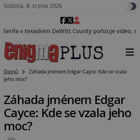
Sobota, 8. srpna 2026
ém DeWitt County pořizuje video, na kterém před jeh
Domů
Záhada jménem Edgar Cayce: Kde se vzala
jeho moc?
Záhada jménem Edgar
Cayce: Kde se vzala jeho
moc?