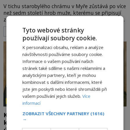
V tichu starobylého chrámu v Myře zůstává po více
než sedm století hrob muže, kterému se připisují
zázraky, pomoc chudým i záchrana námořníků v
bouřích. Pak ale přichází rok 1087 a klidné místo
Tyto webové stránky
ZOBRAZIT VÍCE
se mění v dějiště podivné noční výpravy. Skupina
používají soubory cookie.
italských námořníků otevírá hrob svatého
Mikuláše a odváží jeho ostatky přes moře do Bari.
K personalizaci obsahu, reklam a analýze
Je to zbožná záchrana před nebezpečím, nebo
návštěvnosti používáme soubory cookie.
promyšlená krádež,
Informace o vašem používání našich
stránek také sdílíme s našimi reklamními a
analytickými partnery, kteří je mohou
kombinovat s dalšími informacemi, které
jste jim poskytli nebo které shromáždili při
vašem používání jejich služeb.
Více
ZÁHADY HISTORIE
informací
Kam zmizely ostatky světců? Relikvie,
ZOBRAZIT VŠECHNY PARTNERY
(1616)
→
které putují Evropou a dodnes budí
úžas