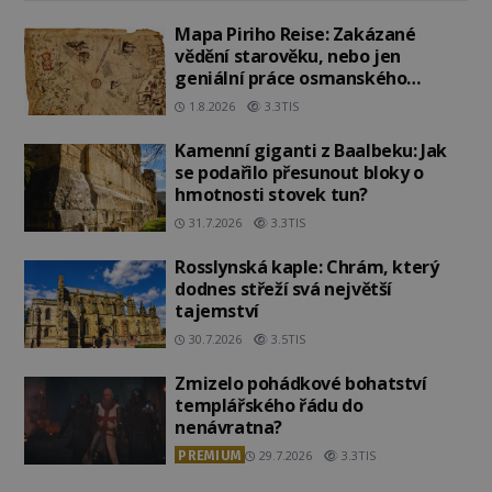
Mapa Piriho Reise: Zakázané
vědění starověku, nebo jen
geniální práce osmanského
admirála?
1.8.2026
3.3TIS
Kamenní giganti z Baalbeku: Jak
se podařilo přesunout bloky o
hmotnosti stovek tun?
31.7.2026
3.3TIS
Rosslynská kaple: Chrám, který
dodnes střeží svá největší
tajemství
30.7.2026
3.5TIS
Zmizelo pohádkové bohatství
templářského řádu do
nenávratna?
PREMIUM
29.7.2026
3.3TIS