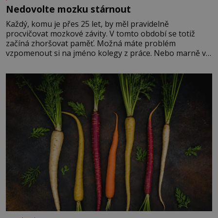
Nedovolte mozku stárnout
Každý, komu je přes 25 let, by měl pravidelně
procvičovat mozkové závity. V tomto období se totiž
začíná zhoršovat paměť. Možná máte problém
vzpomenout si na jméno kolegy z práce. Nebo marně v
paměti lovíte název knížky, kterou jste nedávno přečetli.
Je to opravdu tak, s věkem jako kdyby se paměť
rozhodla stávkovat. Cvičte