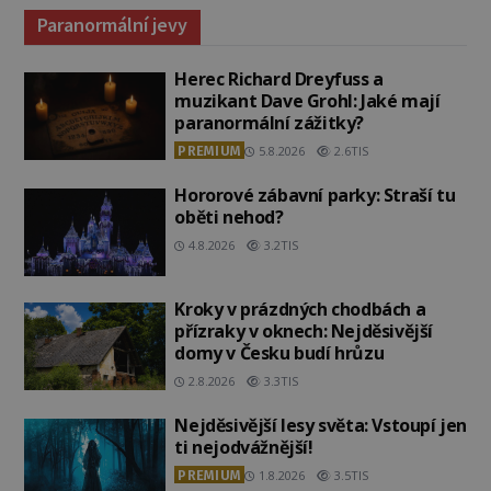
Paranormální jevy
Herec Richard Dreyfuss a
muzikant Dave Grohl: Jaké mají
paranormální zážitky?
PREMIUM
5.8.2026
2.6TIS
Hororové zábavní parky: Straší tu
oběti nehod?
4.8.2026
3.2TIS
Kroky v prázdných chodbách a
přízraky v oknech: Nejděsivější
domy v Česku budí hrůzu
2.8.2026
3.3TIS
Nejděsivější lesy světa: Vstoupí jen
ti nejodvážnější!
PREMIUM
1.8.2026
3.5TIS