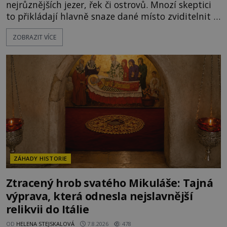
nejrůznějších jezer, řek či ostrovů. Mnozí skeptici
to přikládají hlavně snaze dané místo zviditelnit a
přitáhnout k němu pozornost záhadám
ZOBRAZIT VÍCE
nakloněných turistů. Je to také případ kyperského
tvora jménem Ayia Napa? Nebo se může za
legendami o něm ukrývat nějaký pravdivý základ?
V blízkosti Mysu Greco, jak se přez
ZÁHADY HISTORIE
Ztracený hrob svatého Mikuláše: Tajná
výprava, která odnesla nejslavnější
relikvii do Itálie
OD
HELENA STEJSKALOVÁ
7.8.2026
478