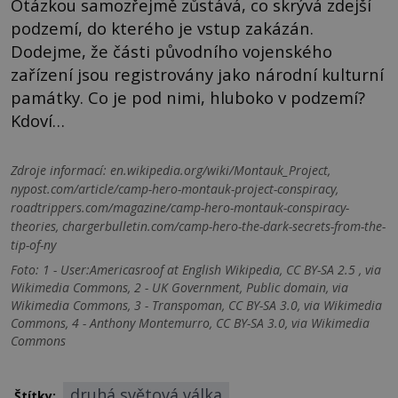
Otázkou samozřejmě zůstává, co skrývá zdejší
podzemí, do kterého je vstup zakázán.
Dodejme, že části původního vojenského
zařízení jsou registrovány jako národní kulturní
památky. Co je pod nimi, hluboko v podzemí?
Kdoví…
Zdroje informací:
en.wikipedia.org/wiki/Montauk_Project,
nypost.com/article/camp-hero-montauk-project-conspiracy,
roadtrippers.com/magazine/camp-hero-montauk-conspiracy-
theories, chargerbulletin.com/camp-hero-the-dark-secrets-from-the-
tip-of-ny
Foto: 1 - User:Americasroof at English Wikipedia, CC BY-SA 2.5 , via
Wikimedia Commons, 2 - UK Government, Public domain, via
Wikimedia Commons, 3 - Transpoman, CC BY-SA 3.0, via Wikimedia
Commons, 4 - Anthony Montemurro, CC BY-SA 3.0, via Wikimedia
Commons
druhá světová válka
Štítky: