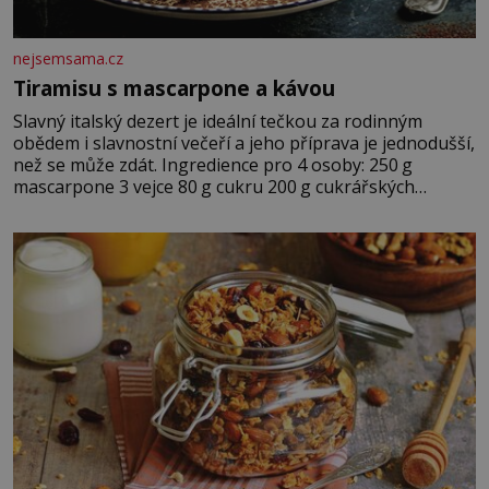
nejsemsama.cz
Tiramisu s mascarpone a kávou
Slavný italský dezert je ideální tečkou za rodinným
obědem i slavnostní večeří a jeho příprava je jednodušší,
než se může zdát. Ingredience pro 4 osoby: 250 g
mascarpone 3 vejce 80 g cukru 200 g cukrářských
piškotů 250 ml silné kávy 2 lžíce amaretta kakao na
posypání Postup: Oddělte žloutky od bílků. Žloutky
vyšlehejte s cukrem do světlé pěny a postupně do nich
vmíchejte mascarpone, aby vznikl hladký