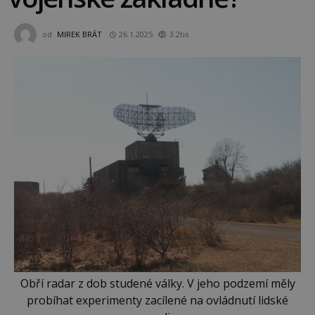
od
MIREK BRÁT
26.1.2025
3.2tis
Obří radar z dob studené války. V jeho podzemí měly
probíhat experimenty zacílené na ovládnutí lidské