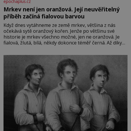
epochaplus.cz
Mrkev není jen oranžová. Její neuvěřitelný
příběh začíná fialovou barvou
Když dnes vytáhneme ze země mrkev, většina z nás
očekává sytě oranžový kořen. Jenže po většinu své
historie je mrkev všechno možné, jen ne oranžová. Je
fialová, žlutá, bílá, někdy dokonce téměř černá. Až díky
stovkám let pečlivého šlechtění se z ní stává zelenina,
bez které si českou zahradu ani nedokážeme představit.
Její příběh je