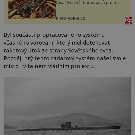
Císař Fridrich Barbarossa proto
posílá svého syna a dědice Jindřicha
VI. do Erfurtu, aby se stal
prostředníkem při řešení sporu m...
historyplus.cz
Byl součástí propracovaného systému
včasného varování, který měl detekovat
raketový útok ze strany Sovětského svazu.
Později prý tento radarový systém našel svoje
místo i v tajném vládním projektu.