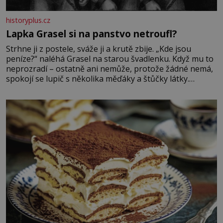
historyplus.cz
Lapka Grasel si na panstvo netroufl?
Strhne ji z postele, sváže ji a krutě zbije. „Kde jsou
peníze?“ naléhá Grasel na starou švadlenku. Když mu to
neprozradí – ostatně ani nemůže, protože žádné nemá,
spokojí se lupič s několika měďáky a štůčky látky.
Zraněná žena pár dní nato umírá. Je to muž nebývale
krutý. Jeho činy budí hrůzu ještě dlouho po jeho smrti