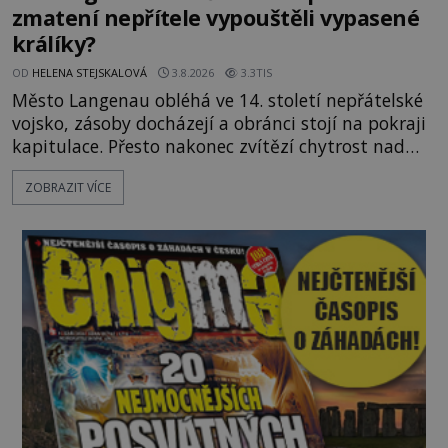
zmatení nepřítele vypouštěli vypasené
králíky?
OD
HELENA STEJSKALOVÁ
3.8.2026
3.3TIS
Město Langenau obléhá ve 14. století nepřátelské
vojsko, zásoby docházejí a obránci stojí na pokraji
kapitulace. Přesto nakonec zvítězí chytrost nad
hrubou silou. Podle staré německé legendy vypustí
ZOBRAZIT VÍCE
obyvatelé za hradby dobře živeného králíka, aby
nepřítele přesvědčili, že uvnitř města je jídla stále
dost. Čas pracuje pro obléhatele. Ve městě ubývají
zásoby a každý den znamená další porci strádá