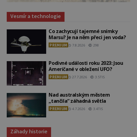
Vesmír a technologie
Co zachycují tajemné snímky
Marsu? Je na něm přeci jen voda?
PREMIUM
7.8.2026
298
Podivné události roku 2023: Jsou
Američané v obležení UFO?
PREMIUM
27.7.2026
3.5TIS
Nad australským městem
„tančila“ záhadná světla
PREMIUM
4.7.2026
3.4TIS
Záhady historie