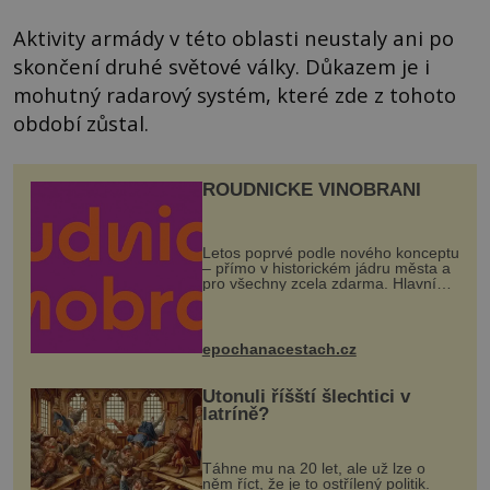
Aktivity armády v této oblasti neustaly ani po
skončení druhé světové války. Důkazem je i
mohutný radarový systém, které zde z tohoto
období zůstal.
ROUDNICKÉ VINOBRANÍ
Letos poprvé podle nového konceptu
– přímo v historickém jádru města a
pro všechny zcela zdarma. Hlavní
program se odehraje na Karlově a
Husově náměstí. Návštěvníci se
mohou těšit na víno, burčák, pes...
epochanacestach.cz
Utonuli říšští šlechtici v
latríně?
Táhne mu na 20 let, ale už lze o
něm říct, že je to ostřílený politik.