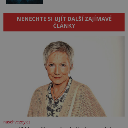
NENECHTE SI UJÍT DALŠÍ ZAJÍMAVÉ
ČLÁNKY
nasehvezdy.cz