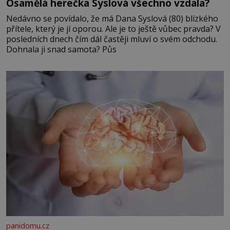
Osamělá herečka Syslová všechno vzdala?
Nedávno se povídalo, že má Dana Syslová (80) blízkého
přítele, který je jí oporou. Ale je to ještě vůbec pravda? V
posledních dnech čím dál častěji mluví o svém odchodu.
Dohnala ji snad samota? Půs
panidomu.cz