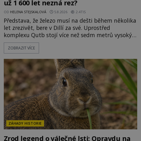
už 1 600 let nezná rez?
OD
HELENA STEJSKALOVÁ
5.8.2026
2.4TIS
Představa, že železo musí na dešti během několika
let zrezivět, bere v Dillí za své. Uprostřed
komplexu Qutb stojí více než sedm metrů vysoký
železný sloup, který už přibližně 1 600 let odolává
ZOBRAZIT VÍCE
počasí s jen nepatrnými stopami koroze. Jeho
mimořádná trvanlivost dlouho živí legendy o
ztracených technologiích či tajemných
materiálech. Moderní metalurgie však ukazuje, že
skutečné vysvětlení je ješt
ZÁHADY HISTORIE
Zrod legend o válečné lsti: Opravdu na