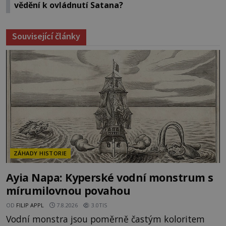
vědění k ovládnutí Satana?
Související články
ZÁHADY HISTORIE
Ayia Napa: Kyperské vodní monstrum s
mírumilovnou povahou
OD
FILIP APPL
7.8.2026
3.0TIS
Vodní monstra jsou poměrně častým koloritem