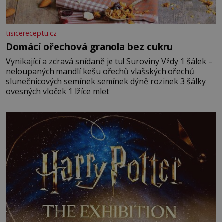
tisicereceptu.cz
Domácí ořechová granola bez cukru
Vynikající a zdravá snídaně je tu! Suroviny Vždy 1 šálek –
neloupaných mandlí kešu ořechů vlašských ořechů
slunečnicových semínek semínek dýně rozinek 3 šálky
ovesných vloček 1 lžíce mlet