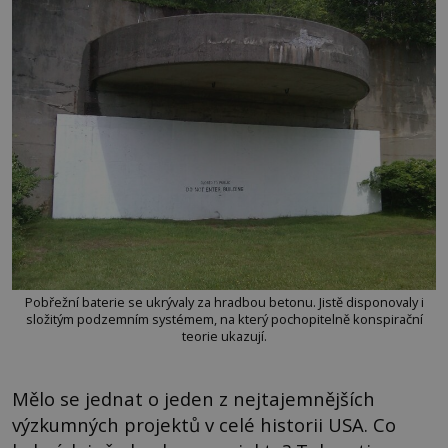
Pobřežní baterie se ukrývaly za hradbou betonu. Jistě disponovaly i
složitým podzemním systémem, na který pochopitelně konspirační
teorie ukazují.
Mělo se jednat o jeden z nejtajemnějších
výzkumných projektů v celé historii USA. Co