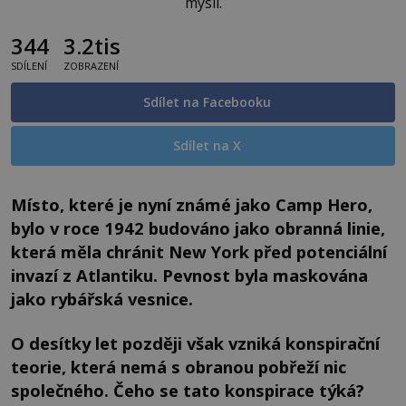
mysli.
344
3.2tis
SDÍLENÍ
ZOBRAZENÍ
Sdílet na Facebooku
Sdílet na X
Místo, které je nyní známé jako Camp Hero,
bylo v roce 1942 budováno jako obranná linie,
která měla chránit New York před potenciální
invazí z Atlantiku. Pevnost byla maskována
jako rybářská vesnice.
O desítky let později však vzniká konspirační
teorie, která nemá s obranou pobřeží nic
společného. Čeho se tato konspirace týká?