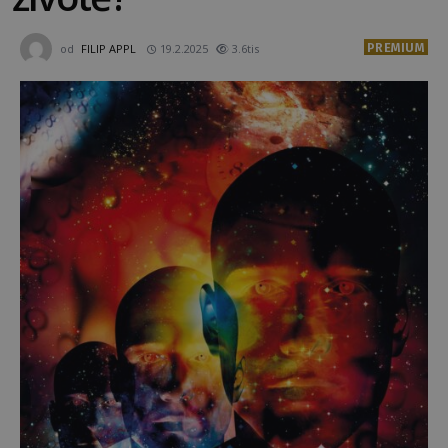
PREMIUM
od
FILIP APPL
19.2.2025
3.6tis