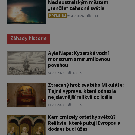
Nad australským městem
„tančila“ záhadná světla
PREMIUM
4.7.2026
3.4TIS
Záhady historie
Ayia Napa: Kyperské vodní
monstrum s mírumilovnou
povahou
7.8.2026
4.2TIS
Ztracený hrob svatého Mikuláše:
Tajná výprava, která odnesla
nejslavnější relikvii do Itálie
7.8.2026
1.6TIS
Kam zmizely ostatky světců?
Relikvie, které putují Evropou a
dodnes budí úžas