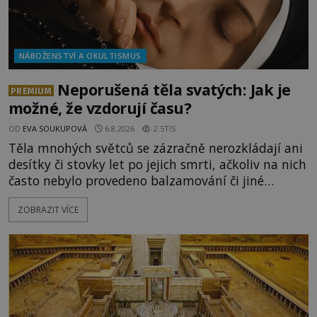
NÁBOŽENSTVÍ A OKULTISMUS
Neporušená těla svatých: Jak je
PREMIUM
možné, že vzdorují času?
OD
EVA SOUKUPOVÁ
6.8.2026
2.5TIS
Těla mnohých světců se zázračně nerozkládají ani
desítky či stovky let po jejich smrti, ačkoliv na nich
často nebylo provedeno balzamování či jiné
pokusy o konzervaci. Neporušené ostatky bývají
ZOBRAZIT VÍCE
považovány za důkaz svatosti zemřelých. Jaké
tajemné síly těla významných náboženských
osobností ochraňují? Na hřbitově u kláštera
Milosrdných