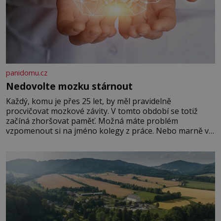
panidomu.cz
Nedovolte mozku stárnout
Každý, komu je přes 25 let, by měl pravidelně
procvičovat mozkové závity. V tomto období se totiž
začíná zhoršovat paměť. Možná máte problém
vzpomenout si na jméno kolegy z práce. Nebo marně v
paměti lovíte název knížky, kterou jste nedávno přečetli.
Je to opravdu tak, s věkem jako kdyby se paměť
rozhodla stávkovat. Cvičte