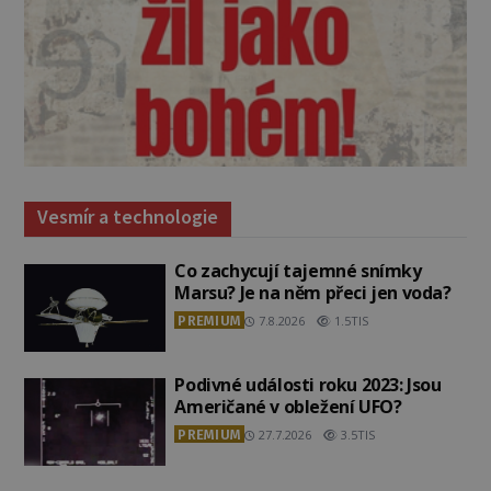
Vesmír a technologie
Co zachycují tajemné snímky
Marsu? Je na něm přeci jen voda?
PREMIUM
7.8.2026
1.5TIS
Podivné události roku 2023: Jsou
Američané v obležení UFO?
PREMIUM
27.7.2026
3.5TIS