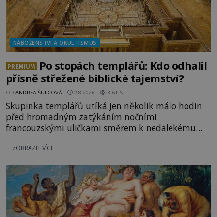
NÁBOŽENSTVÍ A OKULTISMUS
Po stopách templářů: Kdo odhalil
PREMIUM
přísně střežené biblické tajemství?
OD
ANDREA ŠULCOVÁ
2.8.2026
3.6TIS
Skupinka templářů utíká jen několik málo hodin
před hromadným zatýkáním nočními
francouzskými uličkami směrem k nedalekému
přístavu. Jeden z nich má přes ramena ranec s
ZOBRAZIT VÍCE
tajemným obsahem. Kapitán lodi už na ně čeká.
„Dejte to do podpalubí a připravte se. Za chvíli
vyplouváme,“ sdělí jim. „Kam máme namířeno,
kapitáne?“ zeptá se ho jeden z templářů. „Do Sk