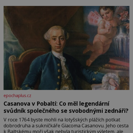
epochaplus.cz
Casanova v Pobaltí: Co měl legendární
svůdník společného se svobodnými zednáři?
V roce 1764 byste mohli na lotyšských plážích potkat
dobrodruha a sukničkáře Giacoma Casanovu. Jeho cesta
k Baltskému moři však nebyla turistickým výletem, ale