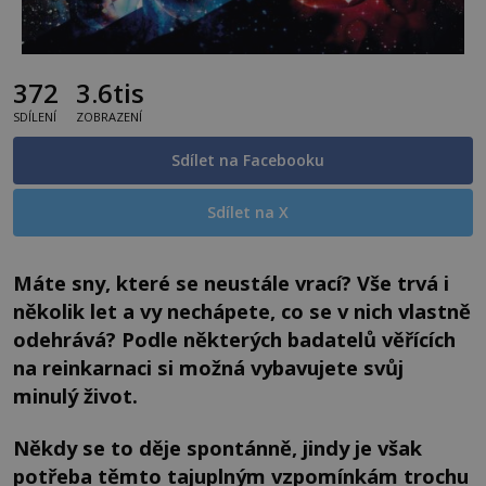
372
3.6tis
SDÍLENÍ
ZOBRAZENÍ
Sdílet na Facebooku
Sdílet na X
Máte sny, které se neustále vrací? Vše trvá i
několik let a vy nechápete, co se v nich vlastně
odehrává? Podle některých badatelů věřících
na reinkarnaci si možná vybavujete svůj
minulý život.
Někdy se to děje spontánně, jindy je však
potřeba těmto tajuplným vzpomínkám trochu