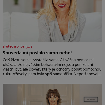
skutecnepribehy.cz
Souseda mi poslalo samo nebe!
Celý život jsem si vystačila sama. Až vážná nemoc mi
ukázala, že největším bohatstvím nejsou peníze ani
vlastní byt, ale člověk, který je ochotný podat pomocnou
ruku. Vždycky jsem byla spíš samotářka. Nepotřebovala
jsem kolem sebe partu kamarádek ani partnera. Stačily
mi knihy, práce a hlavně klid. Hned po studiích jsem
odešla z rodného města,