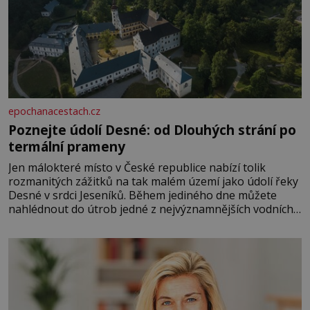
epochanacestach.cz
Poznejte údolí Desné: od Dlouhých strání po
termální prameny
Jen málokteré místo v České republice nabízí tolik
rozmanitých zážitků na tak malém území jako údolí řeky
Desné v srdci Jeseníků. Během jediného dne můžete
nahlédnout do útrob jedné z nejvýznamnějších vodních
elektráren v Evropě, vydat se na horské hřebeny, projet
se na koloběžce a den zakončit poznáváním památek ve
Velkých Losinách nebo v termálním