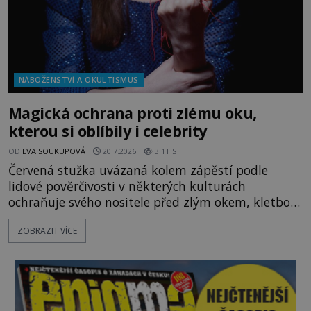
NÁBOŽENSTVÍ A OKULTISMUS
Magická ochrana proti zlému oku,
kterou si oblíbily i celebrity
OD
EVA SOUKUPOVÁ
20.7.2026
3.1TIS
Červená stužka uvázaná kolem zápěstí podle
lidové pověrčivosti v některých kulturách
ochraňuje svého nositele před zlým okem, kletbou,
která může přivodit neštěstí či nemoc. S tímto
ZOBRAZIT VÍCE
nenápadným symbolem magické ochrany lze
občas spatřit i různé celebrity včetně Madonny
nebo Leonarda DiCapria. Na Blízkém východě a v
židovských komunitách po celém světě, je