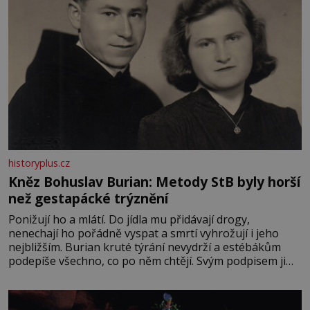
historyplus.cz
Kněz Bohuslav Burian: Metody StB byly horší
než gestapácké trýznění
Ponižují ho a mlátí. Do jídla mu přidávají drogy,
nenechají ho pořádně vyspat a smrtí vyhrožují i jeho
nejbližším. Burian kruté týrání nevydrží a estébákům
podepíše všechno, co po něm chtějí. Svým podpisem jim
potvrdí také to, že na něj během výslechů nikdo nevyvíjel
fyzický ani psychický nátlak. Syn brněnského řezníka
chce být knězem a