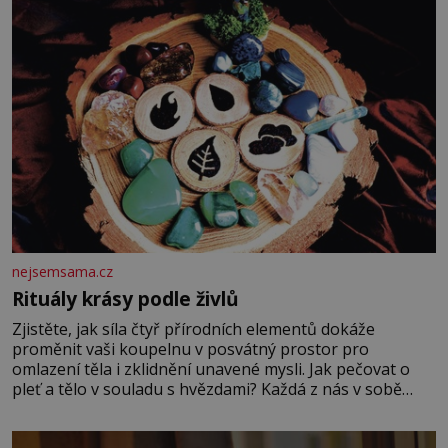
nejsemsama.cz
Rituály krásy podle živlů
Zjistěte, jak síla čtyř přírodních elementů dokáže
proměnit vaši koupelnu v posvátný prostor pro
omlazení těla i zklidnění unavené mysli. Jak pečovat o
pleť a tělo v souladu s hvězdami? Každá z nás v sobě
nese otisk vesmíru, který se projevuje nejen v naší
povaze, ale i v potřebách naší pokožky. Ohnivá znamení