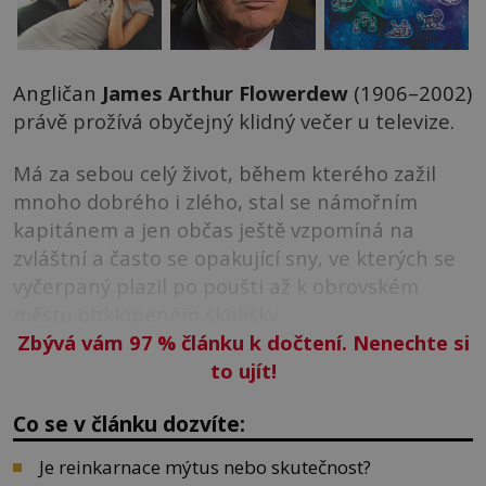
Angličan
James Arthur Flowerdew
(1906–2002)
právě prožívá obyčejný klidný večer u televize.
Má za sebou celý život, během kterého zažil
mnoho dobrého i zlého, stal se námořním
kapitánem a jen občas ještě vzpomíná na
zvláštní a často se opakující sny, ve kterých se
vyčerpaný plazil po poušti až k obrovském
městu obklopeném skalisky.
Zbývá vám 97
%
článku k dočtení. Nenechte si
to ujít!
Co se v článku dozvíte:
Je reinkarnace mýtus nebo skutečnost?