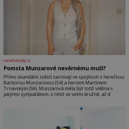
nasehvezdy.cz
Pomsta Munzarové nevěrnému muži?
Přímo skandální zvěsti zaznívají ve spojitosti s herečkou
Barborou Munzarovou (54) a hercem Martinem
Trnavským (56). Munzarová měla být totiž viděna s
jakýmsi sympaťákem, s nímž se velmi družně, až d