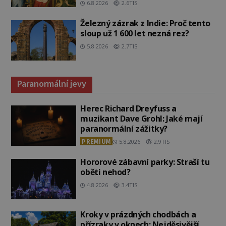
6.8.2026
2.6TIS
Železný zázrak z Indie: Proč tento
sloup už 1 600 let nezná rez?
5.8.2026
2.7TIS
Paranormální jevy
Herec Richard Dreyfuss a
muzikant Dave Grohl: Jaké mají
paranormální zážitky?
PREMIUM
5.8.2026
2.9TIS
Hororové zábavní parky: Straší tu
oběti nehod?
4.8.2026
3.4TIS
Kroky v prázdných chodbách a
přízraky v oknech: Nejděsivější