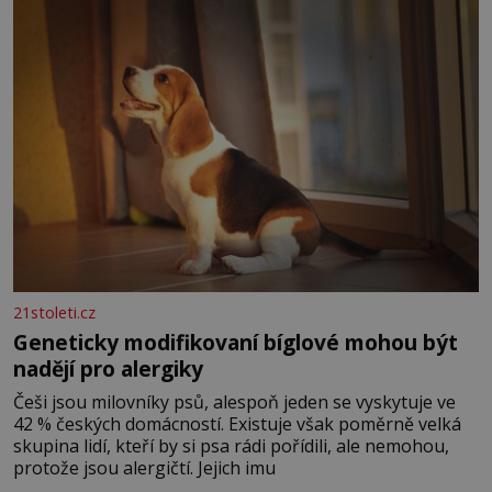
Ženy narozené ve znamení Berana, Lva a Střelce v sobě
nesou žár, odvahu a neutuchající elán. Vaše
21stoleti.cz
Geneticky modifikovaní bíglové mohou být
nadějí pro alergiky
Češi jsou milovníky psů, alespoň jeden se vyskytuje ve
42 % českých domácností. Existuje však poměrně velká
skupina lidí, kteří by si psa rádi pořídili, ale nemohou,
protože jsou alergičtí. Jejich imu