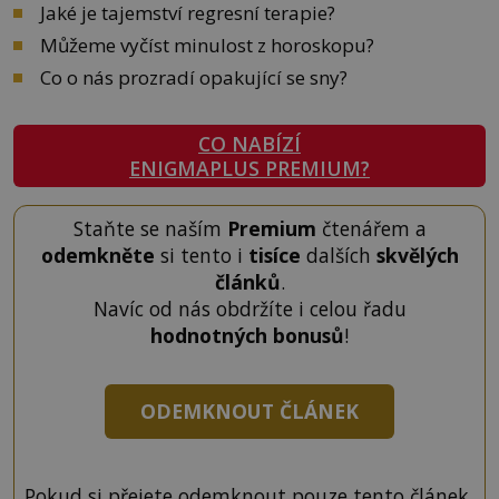
Jaké je tajemství regresní terapie?
Můžeme vyčíst minulost z horoskopu?
Co o nás prozradí opakující se sny?
CO NABÍZÍ
ENIGMAPLUS PREMIUM?
Staňte se naším
Premium
čtenářem a
odemkněte
si tento i
tisíce
dalších
skvělých
článků
.
Navíc od nás obdržíte i celou řadu
hodnotných bonusů
!
ODEMKNOUT ČLÁNEK
Pokud si přejete odemknout pouze tento článek,