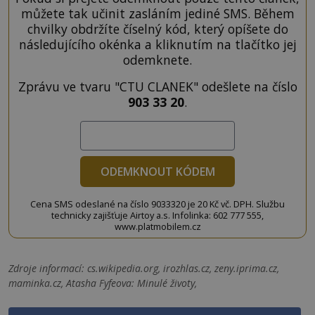
můžete tak učinit zasláním jediné SMS. Během
chvilky obdržíte číselný kód, který opíšete do
následujícího okénka a kliknutím na tlačítko jej
odemknete.
Zprávu ve tvaru "CTU CLANEK" odešlete na číslo
903 33 20
.
ODEMKNOUT KÓDEM
Cena SMS odeslané na číslo 9033320 je 20 Kč vč. DPH. Službu
technicky zajišťuje Airtoy a.s. Infolinka: 602 777 555,
www.platmobilem.cz
Zdroje informací:
cs.wikipedia.org, irozhlas.cz, zeny.iprima.cz,
maminka.cz, Atasha Fyfeova: Minulé životy,