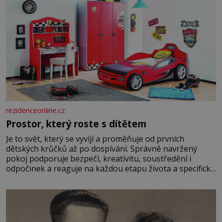
rezidenceonline.cz
Prostor, který roste s dítětem
Je to svět, který se vyvíjí a proměňuje od prvních
dětských krůčků až po dospívání. Správně navržený
pokoj podporuje bezpečí, kreativitu, soustředění i
odpočinek a reaguje na každou etapu života a specifické
potřeby dítěte. Pro nejmenší je klíčová jednoduchost,
měkkost a bezpečí, proto by pokoj miminka měl působit
především klidně a útulně. Předškolní věk je