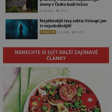
domy v Česku budí hrůzu
2.8.2026
3.3TIS
Nejděsivější lesy světa: Vstoupí jen
ti nejodvážnější!
PREMIUM
1.8.2026
3.5TIS
NENECHTE SI UJÍT DALŠÍ ZAJÍMAVÉ
ČLÁNKY