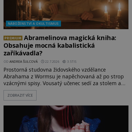
NÁBOŽENSTVÍ A OKULTISMUS
Abramelinova magická kniha:
PREMIUM
Obsahuje mocná kabalistická
zaříkávadla?
OD
ANDREA ŠULCOVÁ
22.7.2026
3.5TIS
Prostorná studovna židovského vzdělance
Abrahama z Wormsu je napěchovaná až po strop
vzácnými spisy. Vousatý učenec sedí za stolem a
před sebou má rozložený jeden z nejzáhadnějších
ZOBRAZIT VÍCE
magických textů. Jde o Abramelinův grimoár, který
sám sepsal. Skutečně do něj zaznamenal mocná
kouzla, jak si někteří myslí, nebo jde o pouhou
pověru? Už šest měsíců pobývá