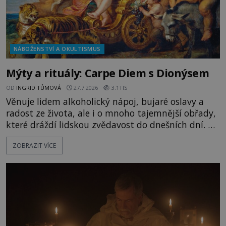
NÁBOŽENSTVÍ A OKULTISMUS
Mýty a rituály: Carpe Diem s Dionýsem
OD
INGRID TŮMOVÁ
27.7.2026
3.1TIS
Věnuje lidem alkoholický nápoj, bujaré oslavy a
radost ze života, ale i o mnoho tajemnější obřady,
které dráždí lidskou zvědavost do dnešních dní. Co
doopravdy představuje bůh, jemuž Římané říkají
ZOBRAZIT VÍCE
Bakchus? Mytologický příběh řeckého boha
Dionýsa není zrovna idylická pohádka. Bůh Zeus jej
zplodí se svou milenkou Semelou, což Diova žena
Héra nemůže nechat b