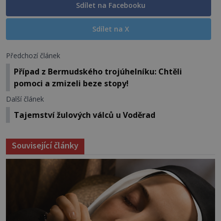
Sdílet na Facebooku
Sdílet na X
Předchozí článek
Případ z Bermudského trojúhelníku: Chtěli
pomoci a zmizeli beze stopy!
Další článek
Tajemství žulových válců u Voděrad
Související články