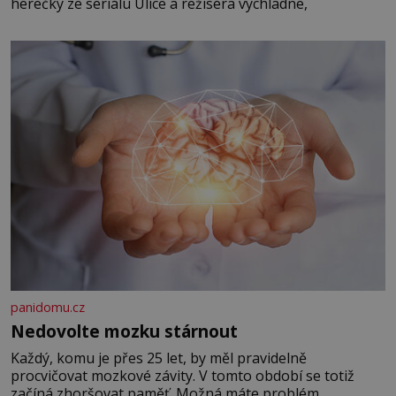
herečky ze seriálu Ulice a režiséra vychladne,
panidomu.cz
Nedovolte mozku stárnout
Každý, komu je přes 25 let, by měl pravidelně
procvičovat mozkové závity. V tomto období se totiž
začíná zhoršovat paměť. Možná máte problém