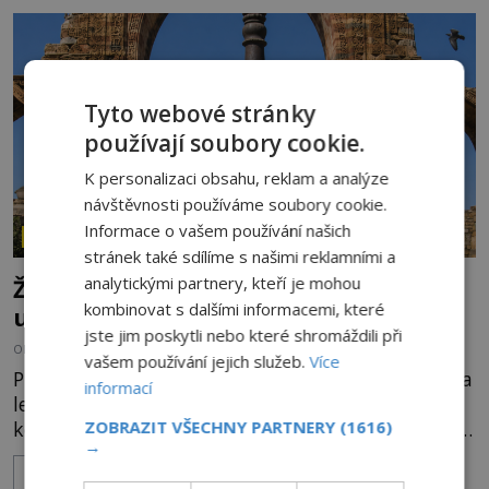
připomínají dobrodružné romány, přesto se opírají
o skutečné historické události. Ve středověké
Evropě mají relikvie mimořádnou hodnotu. Nejsou
jen předmětem úcty
Tyto webové stránky
používají soubory cookie.
K personalizaci obsahu, reklam a analýze
návštěvnosti používáme soubory cookie.
Informace o vašem používání našich
ZÁHADY HISTORIE
stránek také sdílíme s našimi reklamními a
analytickými partnery, kteří je mohou
Železný zázrak z Indie: Proč tento sloup
kombinovat s dalšími informacemi, které
už 1 600 let nezná rez?
jste jim poskytli nebo které shromáždili při
OD
HELENA STEJSKALOVÁ
5.8.2026
3.0TIS
vašem používání jejich služeb.
Více
Představa, že železo musí na dešti během několika
informací
let zrezivět, bere v Dillí za své. Uprostřed
ZOBRAZIT VŠECHNY PARTNERY
(1616)
komplexu Qutb stojí více než sedm metrů vysoký
→
železný sloup, který už přibližně 1 600 let odolává
ZOBRAZIT VÍCE
počasí s jen nepatrnými stopami koroze. Jeho