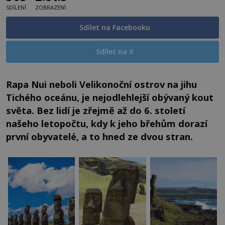
SDÍLENÍ
ZOBRAZENÍ
Sdílet na Facebooku
Sdílet na X
Rapa Nui neboli Velikonoční ostrov na jihu
Tichého oceánu, je nejodlehlejší obývaný kout
světa. Bez lidí je zřejmě až do 6. století
našeho letopočtu, kdy k jeho břehům dorazí
první obyvatelé, a to hned ze dvou stran.