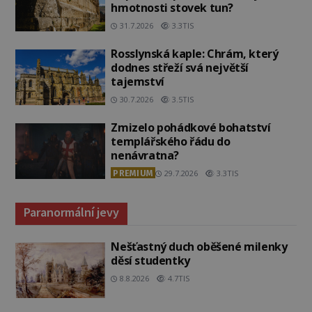
hmotnosti stovek tun?
31.7.2026
3.3TIS
Rosslynská kaple: Chrám, který
dodnes střeží svá největší
tajemství
30.7.2026
3.5TIS
Zmizelo pohádkové bohatství
templářského řádu do
nenávratna?
PREMIUM
29.7.2026
3.3TIS
Paranormální jevy
Nešťastný duch oběšené milenky
děsí studentky
8.8.2026
4.7TIS