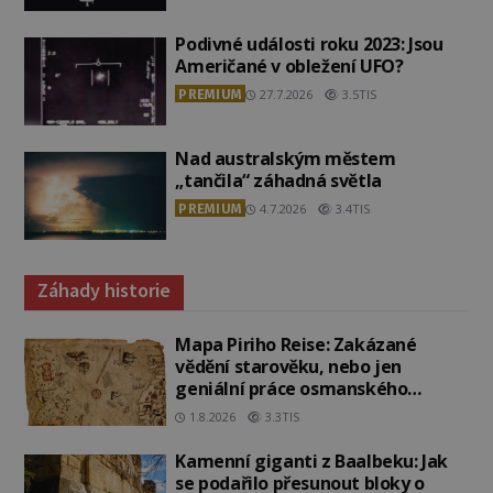
Podivné události roku 2023: Jsou
Američané v obležení UFO?
PREMIUM
27.7.2026
3.5TIS
Nad australským městem
„tančila“ záhadná světla
PREMIUM
4.7.2026
3.4TIS
Záhady historie
Mapa Piriho Reise: Zakázané
vědění starověku, nebo jen
geniální práce osmanského
admirála?
1.8.2026
3.3TIS
Kamenní giganti z Baalbeku: Jak
se podařilo přesunout bloky o