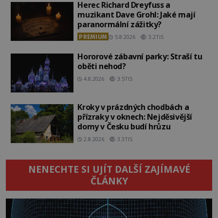
Herec Richard Dreyfuss a
muzikant Dave Grohl: Jaké mají
paranormální zážitky?
PREMIUM
5.8.2026
3.2TIS
Hororové zábavní parky: Straší tu
oběti nehod?
4.8.2026
3.5TIS
Kroky v prázdných chodbách a
přízraky v oknech: Nejděsivější
domy v Česku budí hrůzu
2.8.2026
3.3TIS
NENECHTE SI UJÍT DALŠÍ ZAJÍMAVÉ
ČLÁNKY