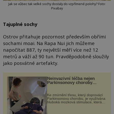
Jak se vůbec tak velké sochy dostaly do vzpřímené polohy? Foto:
Pixabay
Tajuplné sochy
Ostrov přitahuje pozornost především obřími
sochami moai. Na Rapa Nui jich můžeme
napočítat 887, ty největší měří více než 12
metrů a váží až 90 tun. Pravděpodobně sloužily
jako posvátné artefakty.
Neinvazivní léčba nejen
Parkinsonovy choroby
pomocí ultrazvukové
„helmy“
Ke zmírnění třesu, který doprovází
Parkinsonovu chorobu, je využívána
hluboká mozková stimulace, která
však vyžaduje vysoce invazivní
zákrok. Ultrazvuk zase není vhodný
k dostatečně přesnému zacílení ...