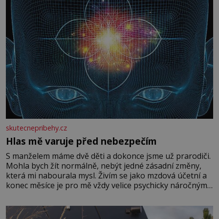
skutecnepribehy.cz
Hlas mě varuje před nebezpečím
S manželem máme dvě děti a dokonce jsme už prarodiči.
Mohla bych žít normálně, nebýt jedné zásadní změny,
která mi nabourala mysl. Živím se jako mzdová účetní a
konec měsíce je pro mě vždy velice psychicky náročným
obdobím. Od té chvíle, co máme vnoučata, mi dcera čím
dál častěji volá o pomoc, co se hlídání týče. Dalo by se