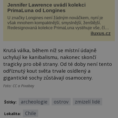
Jennifer Lawrence uvádí kolekci
PrimaLuna od Longines
U značky Longines není žádným nováčkem, nyní je
však mnohem kompaktnější, smyslnější, ženštější.
Redesignovaná kolekce PrimaLuna vystihuje vše, čím
je značka Longines dnes a čím byla i před sto dvacet...
iluxus.cz
Krutá válka, během níž se místní údajně
uchylují ke kanibalismu, nakonec skončí
tragicky pro obě strany. Od té doby není tento
odříznutý kout světa trvale osídlený a
gigantické sochy zůstávají osamoceny.
Foto: CC a Pixabay
archeologie
ostrov
zmizelí lidé
Štítky:
Chile
Lokalita: