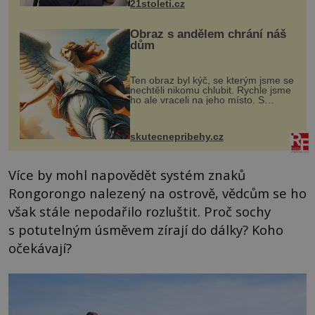
21stoleti.cz
Obraz s andělem chrání náš
dům
Ten obraz byl kýč, se kterým jsme se
nechtěli nikomu chlubit. Rychle jsme
ho ale vraceli na jeho místo. S
manželem Vaškem jsme si pořídili
chaloupku, takový domek na severu
Čech, kde jsme si naplánova...
skutecnepribehy.cz
Více by mohl napovědět systém znaků
Rongorongo nalezený na ostrově, vědcům se ho
však stále nepodařilo rozluštit. Proč sochy
s potutelným úsměvem zírají do dálky? Koho
očekávají?