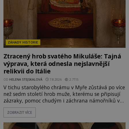
ZÁHADY HISTORIE
Ztracený hrob svatého Mikuláše: Tajná
výprava, která odnesla nejslavnější
relikvii do Itálie
OD
HELENA STEJSKALOVÁ
7.8.2026
2.7TIS
V tichu starobylého chrámu v Myře zůstává po více
než sedm století hrob muže, kterému se připisují
zázraky, pomoc chudým i záchrana námořníků v
bouřích. Pak ale přichází rok 1087 a klidné místo
ZOBRAZIT VÍCE
se mění v dějiště podivné noční výpravy. Skupina
italských námořníků otevírá hrob svatého
Mikuláše a odváží jeho ostatky přes moře do Bari.