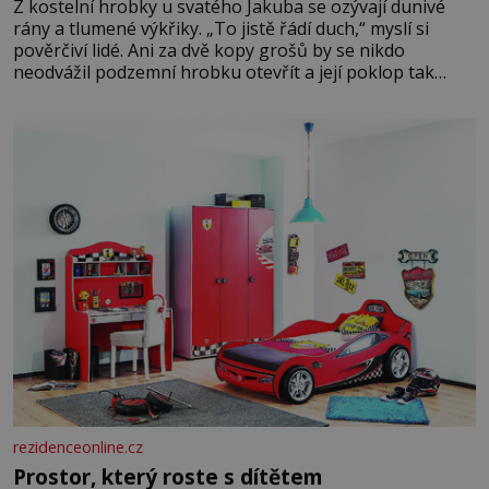
Z kostelní hrobky u svatého Jakuba se ozývají dunivé
rány a tlumené výkřiky. „To jistě řádí duch,“ myslí si
pověrčiví lidé. Ani za dvě kopy grošů by se nikdo
neodvážil podzemní hrobku otevřít a její poklop tak
raději jen skrápí svěcenou vodou. Za několik dní divné
burácení skutečně ustane. Když o mnoho let později
hrobku
rezidenceonline.cz
Prostor, který roste s dítětem