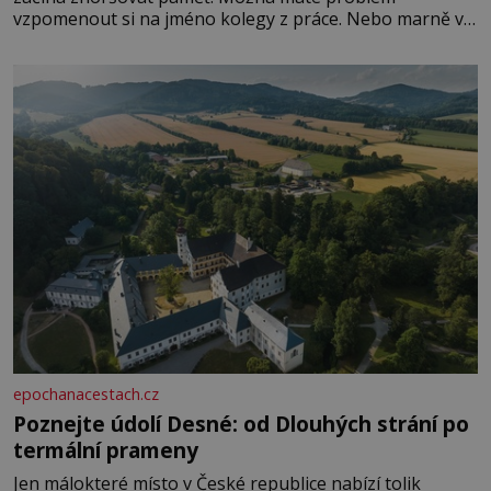
vzpomenout si na jméno kolegy z práce. Nebo marně v
paměti lovíte název knížky, kterou jste nedávno přečetli.
Je to opravdu tak, s věkem jako kdyby se paměť
rozhodla stávkovat. Cvičte
epochanacestach.cz
Poznejte údolí Desné: od Dlouhých strání po
termální prameny
Jen málokteré místo v České republice nabízí tolik