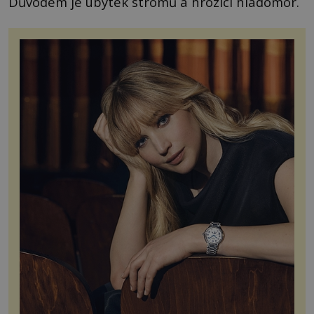
Důvodem je úbytek stromů a hrozící hladomor.