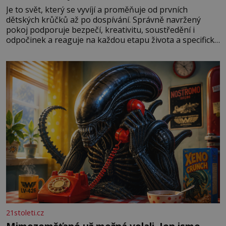
Je to svět, který se vyvíjí a proměňuje od prvních
dětských krůčků až po dospívání. Správně navržený
pokoj podporuje bezpečí, kreativitu, soustředění i
odpočinek a reaguje na každou etapu života a specifické
potřeby dítěte. Pro nejmenší je klíčová jednoduchost,
měkkost a bezpečí, proto by pokoj miminka měl působit
především klidně a útulně. Předškolní věk je
21stoleti.cz