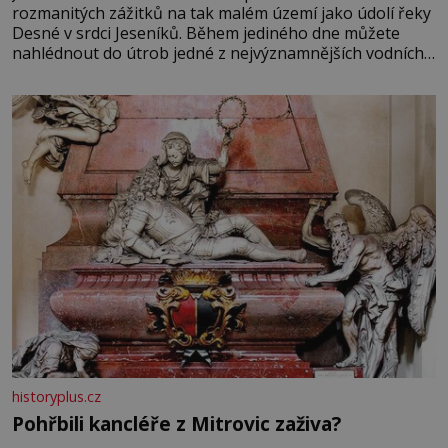
rozmanitých zážitků na tak malém území jako údolí řeky
Desné v srdci Jeseníků. Během jediného dne můžete
nahlédnout do útrob jedné z nejvýznamnějších vodních
elektráren v Evropě, vydat se na horské hřebeny, projet
se na koloběžce a den zakončit poznáváním památek ve
Velkých Losinách nebo v termálním
historyplus.cz
Pohřbili kancléře z Mitrovic zaživa?