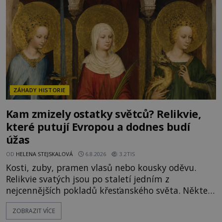
Je to zbožná záchrana před nebezpečím, nebo
promyšlená krádež,
ZÁHADY HISTORIE
Kam zmizely ostatky světců? Relikvie,
které putují Evropou a dodnes budí
úžas
OD
HELENA STEJSKALOVÁ
6.8.2026
3.2TIS
Kosti, zuby, pramen vlasů nebo kousky oděvu.
Relikvie svatých jsou po staletí jedním z
nejcennějších pokladů křesťanského světa. Některé
mají pečlivě doloženou historii, jiné provází
ZOBRAZIT VÍCE
záhady, krádeže i nečekané objevy. Jejich osudy