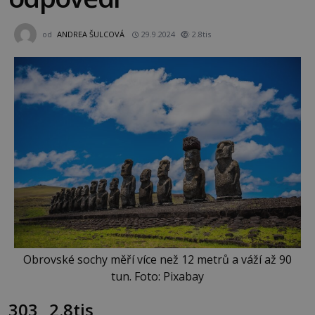
od
ANDREA ŠULCOVÁ
29.9.2024
2.8tis
Obrovské sochy měří více než 12 metrů a váží až 90
tun. Foto: Pixabay
303
2.8tis