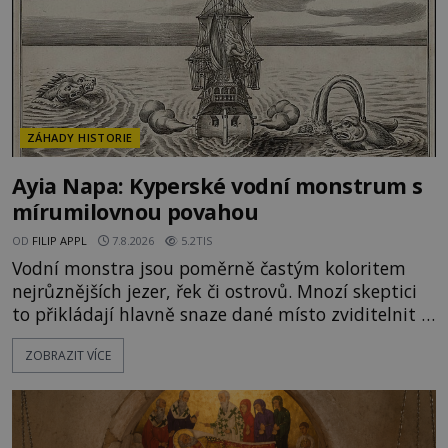
ZÁHADY HISTORIE
Ayia Napa: Kyperské vodní monstrum s
mírumilovnou povahou
OD
FILIP APPL
7.8.2026
5.2TIS
Vodní monstra jsou poměrně častým koloritem
nejrůznějších jezer, řek či ostrovů. Mnozí skeptici
to přikládají hlavně snaze dané místo zviditelnit a
přitáhnout k němu pozornost záhadám
ZOBRAZIT VÍCE
nakloněných turistů. Je to také případ kyperského
tvora jménem Ayia Napa? Nebo se může za
legendami o něm ukrývat nějaký pravdivý základ?
V blízkosti Mysu Greco, jak se přez