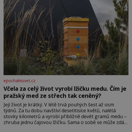
epochalnisvet.cz
Včela za celý život vyrobí lžičku medu. Čím je
pražský med ze střech tak ceněný?
Její život je krátký. V létě trvá pouhých šest až osm
týdnů. Za tu dobu navštíví desetitisíce květů, nalétá
stovky kilometrů a vyrobí přibližně devět gramů medu –
zhruba jednu čajovou lžičku. Sama o sobě se může zdát
bezvýznamná. Teprve když se spojí s dalšími desítkami