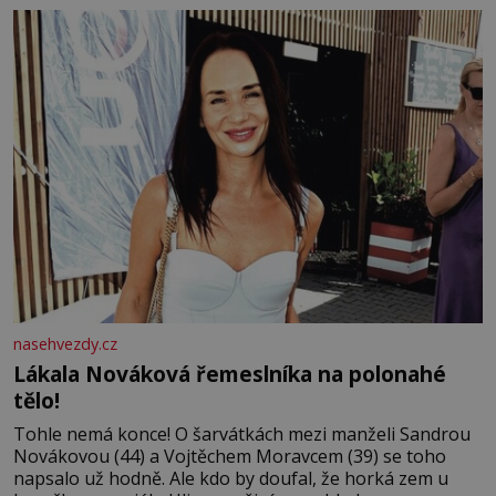
tisíc příslušnic svého včelstva, vznikne jeden z
nejdokonalejších organismů
nasehvezdy.cz
Lákala Nováková řemeslníka na polonahé
tělo!
Tohle nemá konce! O šarvátkách mezi manželi Sandrou
Novákovou (44) a Vojtěchem Moravcem (39) se toho
napsalo už hodně. Ale kdo by doufal, že horká zem u