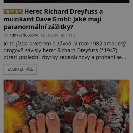
Herec Richard Dreyfuss a
PREMIUM
muzikant Dave Grohl: Jaké mají
paranormální zážitky?
OD
ANDREA ŠULCOVÁ
5.8.2026
3.1TIS
Je to jízda s větrem o závod. V roce 1982 americký
drogově závislý herec Richard Dreyfuss (*1947)
ztratí poslední zbytky sebezáchovy a prohání se
po silnicích ve svém mercedesu jako utržený ze
ZOBRAZIT VÍCE
řetězu. Vše vyvrcholí katastrofou, když to Dreyfuss
napálí v plné rychlosti do stromu! Policie ve vraku
následně nalezne schovaný kokain. Tímto
momentem se slavnému