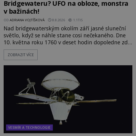
Bridgewateru? UFO na obloze, monstra
v bažinách!
OD
ADRIANA VOJTÍŠKOVÁ
8.8.2026
1.1TIS
Nad bridgewaterským okolím září jasné sluneční
světlo, když se náhle stane cosi nečekaného. Dne
10. května roku 1760 v deset hodin dopoledne zde
dojde k vůbec prvnímu historicky doloženému
ZOBRAZIT VÍCE
přeletu UFO. Podle záznamů vyzařuje takové
světlo, že vypadá jako „koule hořícího ohně“. Jde
jen o nějaký optický klam, nebo se zde skutečně
právě vznáší mimozemská loď
VESMÍR A TECHNOLOGIE