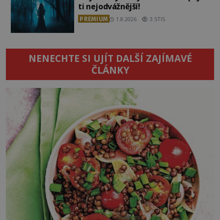
ti nejodvážnější!
PREMIUM
1.8.2026
3.5TIS
NENECHTE SI UJÍT DALŠÍ ZAJÍMAVÉ
ČLÁNKY