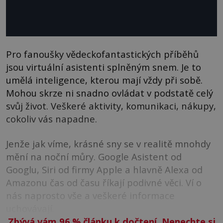
Pro fanoušky vědeckofantastických příběhů
jsou virtuální asistenti splněným snem. Je to
umělá inteligence, kterou mají vždy při sobě.
Mohou skrze ni snadno ovládat v podstatě celý
svůj život. Veškeré aktivity, komunikaci, nákupy,
cokoliv vás napadne.
Jenže jak víme, krásné sny se v realitě mnohdy
mění na noční můry. Google Asistent od
Googlu, Siri od firmy Apple a hlavně Alexa od
Amazonu čas od času říkají podivné věci. Ví o
nás naprosto vše a veškeré informace
uchovávají.
Zbývá vám 96
%
článku k dočtení. Nenechte si