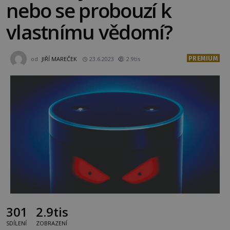
nebo se probouzí k
vlastnímu vědomí?
PREMIUM
od
JIŘÍ MAREČEK
23.6.2023
2.9tis
301
2.9tis
SDÍLENÍ
ZOBRAZENÍ