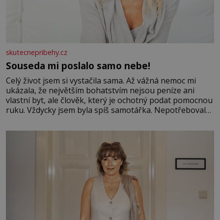
skutecnepribehy.cz
Souseda mi poslalo samo nebe!
Celý život jsem si vystačila sama. Až vážná nemoc mi
ukázala, že největším bohatstvím nejsou peníze ani
vlastní byt, ale člověk, který je ochotný podat pomocnou
ruku. Vždycky jsem byla spíš samotářka. Nepotřebovala
jsem kolem sebe partu kamarádek ani partnera. Stačily
mi knihy, práce a hlavně klid. Hned po studiích jsem
odešla z rodného města,