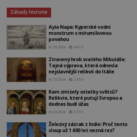
Záhady historie
Ayia Napa: Kyperské vodní
monstrum s mírumilovnou
povahou
7.8.2026
4.8TIS
Ztracený hrob svatého Mikuláše:
Tajná výprava, která odnesla
nejslavnější relikvii do Itálie
7.8.2026
2.3TIS
Kam zmizely ostatky světců?
Relikvie, které putují Evropou a
dodnes budí úžas
6.8.2026
3.0TIS
Železný zázrak z Indie: Proč tento
sloup už 1 600 let nezná rez?