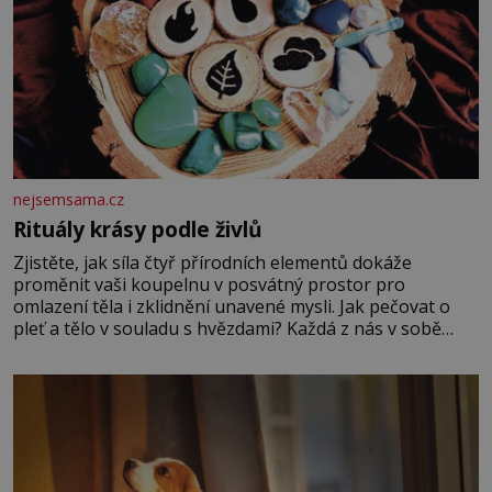
nejsemsama.cz
Rituály krásy podle živlů
Zjistěte, jak síla čtyř přírodních elementů dokáže
proměnit vaši koupelnu v posvátný prostor pro
omlazení těla i zklidnění unavené mysli. Jak pečovat o
pleť a tělo v souladu s hvězdami? Každá z nás v sobě
nese otisk vesmíru, který se projevuje nejen v naší
povaze, ale i v potřebách naší pokožky. Ohnivá znamení
Ženy narozené ve znamení Berana, Lva a Střelce v sobě
nesou žár, odvahu a neutuchající elán. Vaše