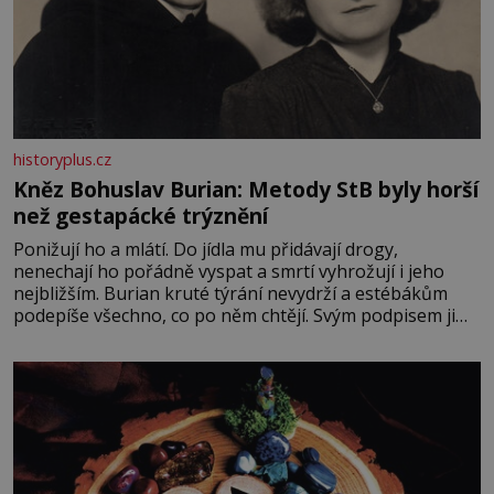
historyplus.cz
Kněz Bohuslav Burian: Metody StB byly horší
než gestapácké trýznění
Ponižují ho a mlátí. Do jídla mu přidávají drogy,
nenechají ho pořádně vyspat a smrtí vyhrožují i jeho
nejbližším. Burian kruté týrání nevydrží a estébákům
podepíše všechno, co po něm chtějí. Svým podpisem jim
potvrdí také to, že na něj během výslechů nikdo nevyvíjel
fyzický ani psychický nátlak. Syn brněnského řezníka
chce být knězem a