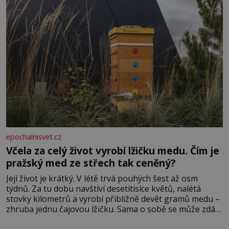
protože do zednářské
epochalnisvet.cz
Včela za celý život vyrobí lžičku medu. Čím je
pražský med ze střech tak ceněný?
Její život je krátký. V létě trvá pouhých šest až osm
týdnů. Za tu dobu navštíví desetitisíce květů, nalétá
stovky kilometrů a vyrobí přibližně devět gramů medu –
zhruba jednu čajovou lžičku. Sama o sobě se může zdát
bezvýznamná. Teprve když se spojí s dalšími desítkami