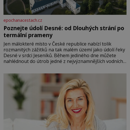
epochanacestach.cz
Poznejte údolí Desné: od Dlouhých strání po
termální prameny
Jen málokteré místo v České republice nabízí tolik
rozmanitých zážitků na tak malém území jako údolí řeky
Desné v srdci Jeseníků. Během jediného dne můžete
nahlédnout do útrob jedné z nejvýznamnějších vodních
elektráren v Evropě, vydat se na horské hřebeny, projet
se na koloběžce a den zakončit poznáváním památek ve
Velkých Losinách nebo v termálním