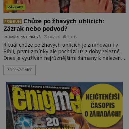
ZÁZRAKY
Chůze po žhavých uhlících:
PREMIUM
Zázrak nebo podvod?
OD
KAROLÍNA TRNKOVÁ
4.8.2026
3.3TIS
Rituál chůze po žhavých uhlících je zmiňován i v
Bibli, první zmínky ale pochází už z doby železné.
Dnes je využíván nejrůznějšími šamany k nalezení
spirituální síly či vnitřního klidu. Jak funguje a proč
ZOBRAZIT VÍCE
si při něm člověk nepopálí nohy, což bylo
objektivně dokázáno? Je na něm i něco
nadpřirozeného? Histori