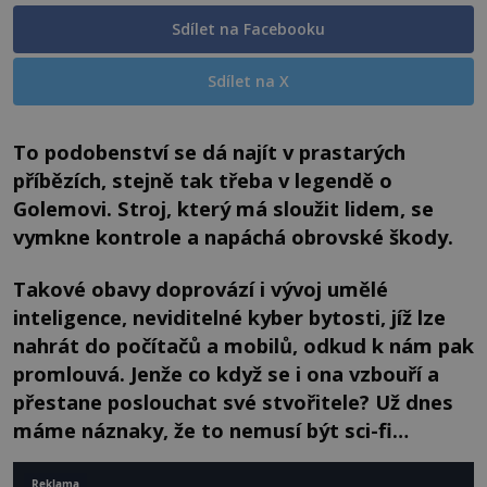
Sdílet na Facebooku
Sdílet na X
To podobenství se dá najít v prastarých
příbězích, stejně tak třeba v legendě o
Golemovi. Stroj, který má sloužit lidem, se
vymkne kontrole a napáchá obrovské škody.
Takové obavy doprovází i vývoj umělé
inteligence, neviditelné kyber bytosti, jíž lze
nahrát do počítačů a mobilů, odkud k nám pak
promlouvá. Jenže co když se i ona vzbouří a
přestane poslouchat své stvořitele? Už dnes
máme náznaky, že to nemusí být sci-fi…
Reklama