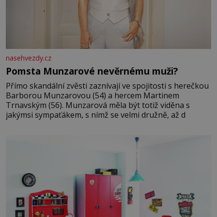
nasehvezdy.cz
Pomsta Munzarové nevěrnému muži?
Přímo skandální zvěsti zaznívají ve spojitosti s herečkou
Barborou Munzarovou (54) a hercem Martinem
Trnavským (56). Munzarová měla být totiž viděna s
jakýmsi sympaťákem, s nímž se velmi družně, až d