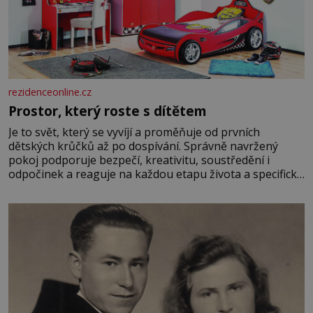
rezidenceonline.cz
Prostor, který roste s dítětem
Je to svět, který se vyvíjí a proměňuje od prvních
dětských krůčků až po dospívání. Správně navržený
pokoj podporuje bezpečí, kreativitu, soustředění i
odpočinek a reaguje na každou etapu života a specifické
potřeby dítěte. Pro nejmenší je klíčová jednoduchost,
měkkost a bezpečí, proto by pokoj miminka měl působit
především klidně a útulně. Předškolní věk je