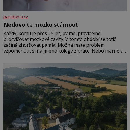
panidomu.cz
Nedovolte mozku stárnout
Každý, komu je přes 25 let, by měl pravidelně
procvičovat mozkové závity. V tomto období se totiž
začíná zhoršovat paměť. Možná máte problém
vzpomenout si na jméno kolegy z práce. Nebo marně v
paměti lovíte název knížky, kterou jste nedávno přečetli.
Je to opravdu tak, s věkem jako kdyby se paměť
rozhodla stávkovat. Cvičte