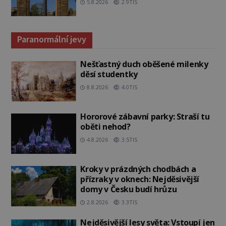
5.8.2026
2.9TIS
Paranormální jevy
Nešťastný duch oběšené milenky
děsí studentky
8.8.2026
4.0TIS
Hororové zábavní parky: Straší tu
oběti nehod?
4.8.2026
3.5TIS
Kroky v prázdných chodbách a
přízraky v oknech: Nejděsivější
domy v Česku budí hrůzu
2.8.2026
3.3TIS
Nejděsivější lesy světa: Vstoupí jen