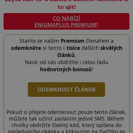
to ujít!
CO NABÍZÍ
ENIGMAPLUS PREMIUM?
Staňte se naším
Premium
čtenářem a
odemkněte
si tento i
tisíce
dalších
skvělých
článků
.
Navíc od nás obdržíte i celou řadu
hodnotných bonusů
!
ODEMKNOUT ČLÁNEK
Pokud si přejete odemknout pouze tento článek,
můžete tak učinit zasláním jediné SMS. Během
chvilky obdržíte číselný kód, který opíšete do
následujícího okénka a kliknutím na tlačítko jej