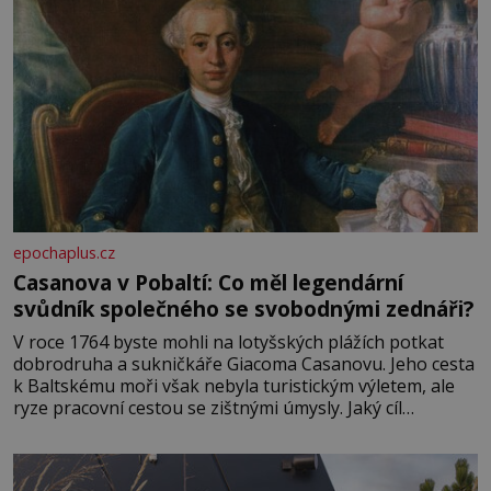
epochaplus.cz
Casanova v Pobaltí: Co měl legendární
svůdník společného se svobodnými zednáři?
V roce 1764 byste mohli na lotyšských plážích potkat
dobrodruha a sukničkáře Giacoma Casanovu. Jeho cesta
k Baltskému moři však nebyla turistickým výletem, ale
ryze pracovní cestou se zištnými úmysly. Jaký cíl
Casanova sledoval, když se například procházel uličkami
lotyšské Rigy? Casanova v Pobaltí kontaktoval tamní
zednářské lóže. Nebyl v této oblasti žádným nováčkem,