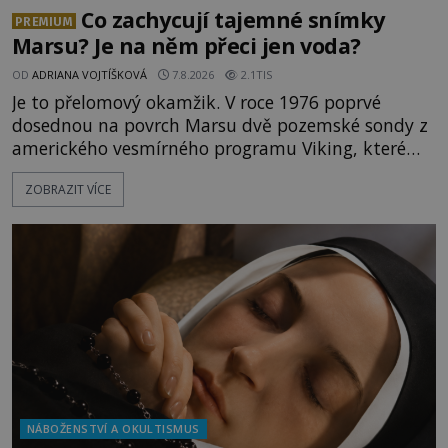
Co zachycují tajemné snímky
PREMIUM
Marsu? Je na něm přeci jen voda?
OD
ADRIANA VOJTÍŠKOVÁ
7.8.2026
2.1TIS
Je to přelomový okamžik. V roce 1976 poprvé
dosednou na povrch Marsu dvě pozemské sondy z
amerického vesmírného programu Viking, které
jsou schopny pořídit fotografie záhadami
ZOBRAZIT VÍCE
opředené rudé planety. Viking 1 zde zaznamená
něco naprosto nečekaného. V marsovské oblasti
zvané Cydonie totiž zachytí podivný útvar
připomínající lidskou tvář. NASA (Národní úřad
NÁBOŽENSTVÍ A OKULTISMUS