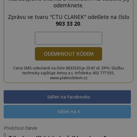
odemknete.
Zprávu ve tvaru "CTU CLANEK" odešlete na číslo
903 33 20
.
ODEMKNOUT KÓDEM
Cena SMS odeslané na číslo 9033320 je 20 Kč vč. DPH. Službu
technicky zajišťuje Airtoy a.s. Infolinka: 602 777 555,
www.platmobilem.cz
Sdílet na Facebooku
Sdílet na X
Předchozí článek