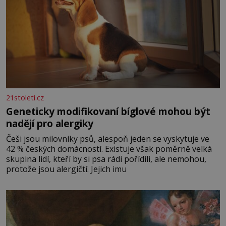
21stoleti.cz
Geneticky modifikovaní bíglové mohou být
nadějí pro alergiky
Češi jsou milovníky psů, alespoň jeden se vyskytuje ve
42 % českých domácností. Existuje však poměrně velká
skupina lidí, kteří by si psa rádi pořídili, ale nemohou,
protože jsou alergičtí. Jejich imu