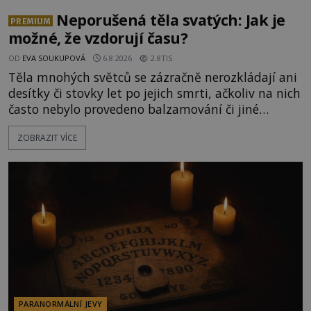
Neporušená těla svatých: Jak je
PREMIUM
možné, že vzdorují času?
OD
EVA SOUKUPOVÁ
6.8.2026
2.8TIS
Těla mnohých světců se zázračně nerozkládají ani
desítky či stovky let po jejich smrti, ačkoliv na nich
často nebylo provedeno balzamování či jiné
pokusy o konzervaci. Neporušené ostatky bývají
ZOBRAZIT VÍCE
považovány za důkaz svatosti zemřelých. Jaké
tajemné síly těla významných náboženských
osobností ochraňují? Na hřbitově u kláštera
Milosrdných
PARANORMÁLNÍ JEVY