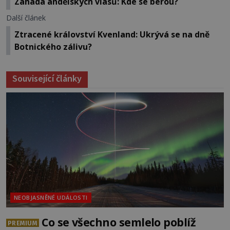
Záhada andělských vlasů: Kde se berou?
Další článek
Ztracené království Kvenland: Ukrývá se na dně
Botnického zálivu?
Související články
NEOBJASNĚNÉ UDÁLOSTI
Co se všechno semlelo poblíž
PREMIUM