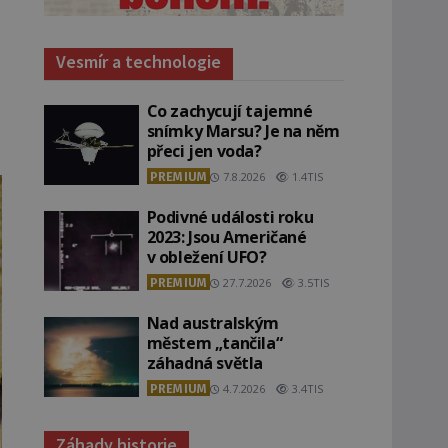
Vesmír a technologie
Co zachycují tajemné
snímky Marsu? Je na něm
přeci jen voda?
PREMIUM
7.8.2026
1.4TIS
Podivné události roku
2023: Jsou Američané
v obležení UFO?
PREMIUM
27.7.2026
3.5TIS
Nad australským
městem „tančila“
záhadná světla
PREMIUM
4.7.2026
3.4TIS
Záhady historie