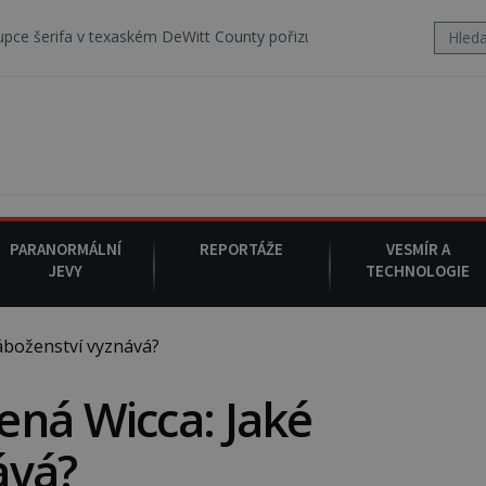
xaském DeWitt County pořizuje video, na kterém před jeho vozem po 
PARANORMÁLNÍ
REPORTÁŽE
VESMÍR A
JEVY
TECHNOLOGIE
áboženství vyznává?
ená Wicca: Jaké
ává?