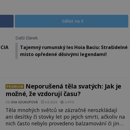
Sdílet na X
Další článek
 CIA
Tajemný rumunský les Hoia Baciu: Strašidelné
místo opředené děsivými legendami!
Neporušená těla svatých: Jak je
PREMIUM
možné, že vzdorují času?
OD
EVA SOUKUPOVÁ
6.8.2026
2.4TIS
Těla mnohých světců se zázračně nerozkládají
ani desítky či stovky let po jejich smrti, ačkoliv na
nich často nebylo provedeno balzamování či jiné