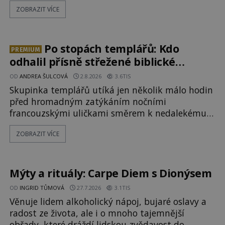
pokusy o konzervaci. Neporušené ostatky bývají
ZOBRAZIT VÍCE
považovány za důkaz svatosti zemřelých. Jaké
tajemné síly těla významných náboženských
osobností ochraňují? Na hřbitově u kláštera
Milosrdných
Po stopách templářů: Kdo
PREMIUM
odhalil přísně střežené biblické
tajemství?
OD
ANDREA ŠULCOVÁ
2.8.2026
3.6TIS
Skupinka templářů utíká jen několik málo hodin
před hromadným zatýkáním nočními
francouzskými uličkami směrem k nedalekému
přístavu. Jeden z nich má přes ramena ranec s
ZOBRAZIT VÍCE
tajemným obsahem. Kapitán lodi už na ně čeká.
„Dejte to do podpalubí a připravte se. Za chvíli
vyplouváme,“ sdělí jim. „Kam máme namířeno,
kapitáne?“ zeptá se ho jeden z templářů. „Do Sk
Mýty a rituály: Carpe Diem s Dionýsem
OD
INGRID TŮMOVÁ
27.7.2026
3.1TIS
Věnuje lidem alkoholický nápoj, bujaré oslavy a
radost ze života, ale i o mnoho tajemnější
obřady, které dráždí lidskou zvědavost do