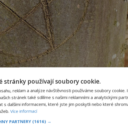
ca: Je hrozbou či nikoliv?
 stránky používají soubory cookie.
bsahu, reklam a analýze návštěvnosti používáme soubory cookie. 
i, což se liší v jednotlivých náboženských proudech.
šich stránek také sdílíme s našimi reklamními a analytickými partn
 které si zapisují zaklínadla a rituály.
s dalšími informacemi, které jste jim poskytli nebo které shromá
lužeb.
Více informací
n
Obraz s andělem chrání
CHNY PARTNERY
(1616) →
náš dům