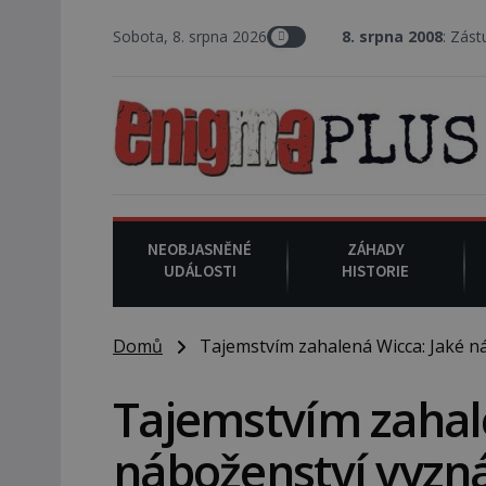
Sobota, 8. srpna 2026
8. srpna 2008
: Zástupce šerifa v te
NEOBJASNĚNÉ
ZÁHADY
UDÁLOSTI
HISTORIE
Domů
Tajemstvím zahalená Wicca: Jaké n
Tajemstvím zahal
náboženství vyzn