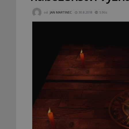
od
JAN MARTINEC
30.8.2018
5.9tis