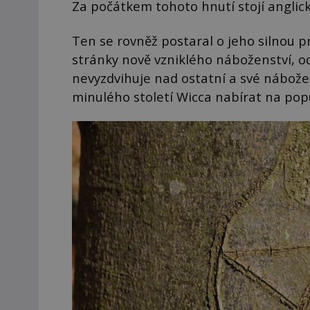
Za počátkem tohoto hnutí stojí anglic
Ten se rovněž postaral o jeho silnou 
stránky nově vzniklého náboženství, o
nevyzdvihuje nad ostatní a své nábožen
minulého století Wicca nabírat na popu