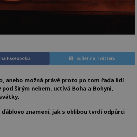
t na Facebooku
Sdílet na Twitteru
to, anebo možná právě proto po tom řada lidí
y pod širým nebem, uctívá Boha a Bohyni,
svátky.
 o ďáblovo znamení, jak s oblibou tvrdí odpůrci