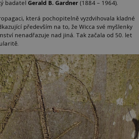
ký badatel
Gerald B. Gardner
(1884 – 1964).
propagaci, která pochopitelně vyzdvihovala kladné
dkazující především na to, že Wicca své myšlenky
ství nenadřazuje nad jiná. Tak začala od 50. let
laritě.