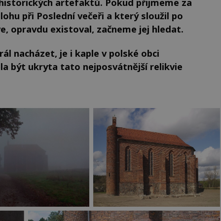
ů historických artefaktů. Pokud přijmeme za
lohu při Poslední večeři a který sloužil po
rve, opravdu existoval, začneme jej hledat.
ál nacházet, je i kaple v polské obci
 být ukryta tato nejposvátnější relikvie