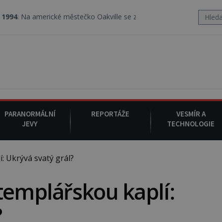
ké městečko Oakville se z nebe snáší podivná rosolovitá látka nez
PARANORMÁLNÍ
REPORTÁŽE
VESMÍR A
JEVY
TECHNOLOGIE
 Ukrývá svatý grál?
templářskou kaplí:
?