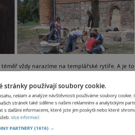
téměř vždy narazíme na templářské rytíře. A je to
á je místem posledního odpočinku několika
postavili v roce 1232 templáři z červených cihel.
 stránky používají soubory cookie.
 opevnění v neklidných časech.
bsahu, reklam a analýze návštěvnosti používáme soubory cookie. 
šich stránek také sdílíme s našimi reklamními a analytickými partn
s dalšími informacemi, které jste jim poskytli nebo které shromá
lužeb.
Více informací
CHNY PARTNERY
(1616) →