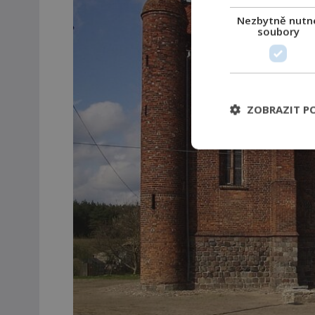
Nezbytně nutn
soubory
ZOBRAZIT P