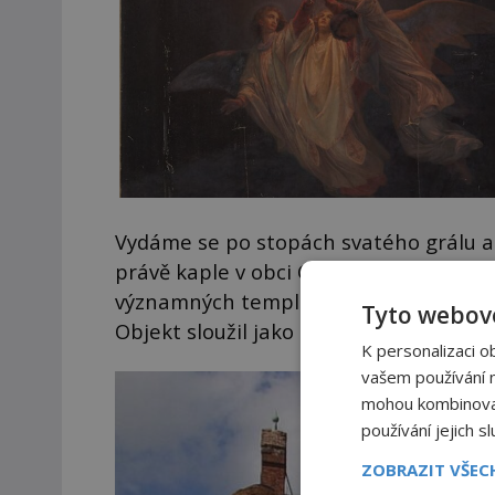
Vydáme se po stopách svatého grálu a 
právě kaple v obci Chwarszczany, kter
významných templářských rytířů. Kapli 
Tyto webové
Objekt sloužil jako svatostánek i jako
K personalizaci o
vašem používání na
mohou kombinovat 
používání jejich s
ZOBRAZIT VŠE