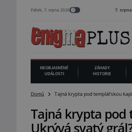
Pátek, 7. srpna 2026
7. srpna 1994
: Na americ
NEOBJASNĚNÉ
ZÁHADY
UDÁLOSTI
HISTORIE
Domů
Tajná krypta pod templářskou kaplí:
Tajná krypta pod 
Ukrývá svatý grál