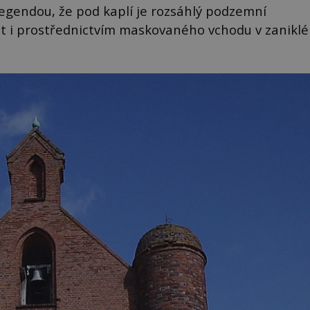
legendou, že pod kaplí je rozsáhlý podzemní
pit i prostřednictvím maskovaného vchodu v zaniklé