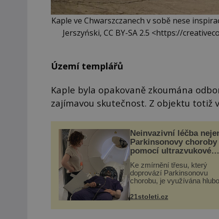
Kaple ve Chwarszczanech v sobě nese inspiraci
Jerszyński, CC BY-SA 2.5 <https://creativ
Území templářů
Kaple byla opakovaně zkoumána odborn
zajímavou skutečnost. Z objektu totiž
Neinvazivní léčba neje
Parkinsonovy choroby
pomocí ultrazvukové
„helmy“
Ke zmírnění třesu, který
doprovází Parkinsonovu
chorobu, je využívána hlub
mozková stimulace, která 
vyžaduje vysoce invazivní
21stoleti.cz
zákrok. Ultrazvuk zase nen
vhodný k dostatečně přes