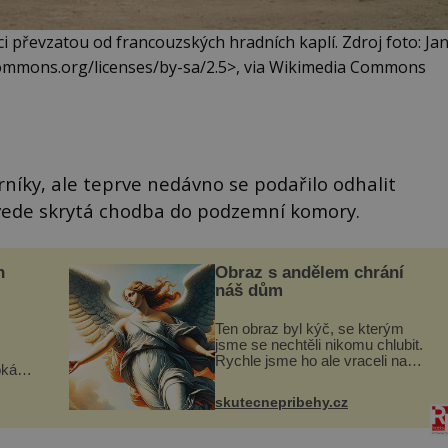
 převzatou od francouzských hradních kaplí. Zdroj foto: Ja
ecommons.org/licenses/by-sa/2.5>, via Wikimedia Commons
íky, ale teprve nedávno se podařilo odhalit
 vede skrytá chodba do podzemní komory.
n
Obraz s andělem chrání
náš dům
Ten obraz byl kýč, se kterým
jsme se nechtěli nikomu chlubit.
Rychle jsme ho ale vraceli na
oká
jeho místo. S manželem Vaškem
však
jsme si pořídili chaloupku, takový
skutecnepribehy.cz
domek na severu Čech, kde
í
jsme si naplánova...
nému