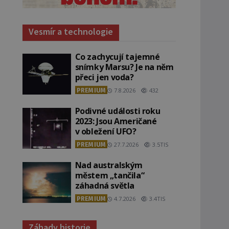
Vesmír a technologie
Co zachycují tajemné
snímky Marsu? Je na něm
přeci jen voda?
PREMIUM
7.8.2026
432
Podivné události roku
2023: Jsou Američané
v obležení UFO?
PREMIUM
27.7.2026
3.5TIS
Nad australským
městem „tančila“
záhadná světla
PREMIUM
4.7.2026
3.4TIS
Záhady historie