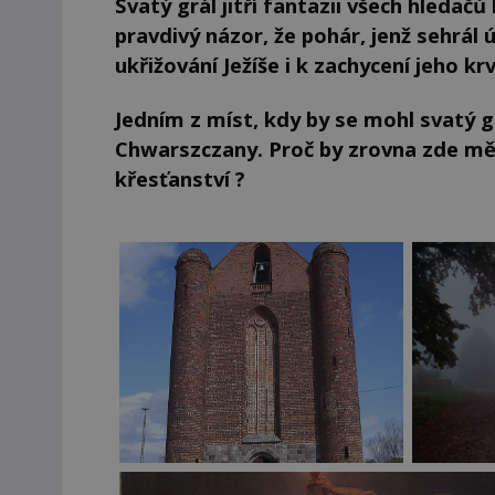
Svatý grál jitří fantazii všech hledač
pravdivý názor, že pohár, jenž sehrál ú
ukřižování Ježíše i k zachycení jeho k
Jedním z míst, kdy by se mohl svatý gr
Chwarszczany. Proč by zrovna zde měla
křesťanství ?