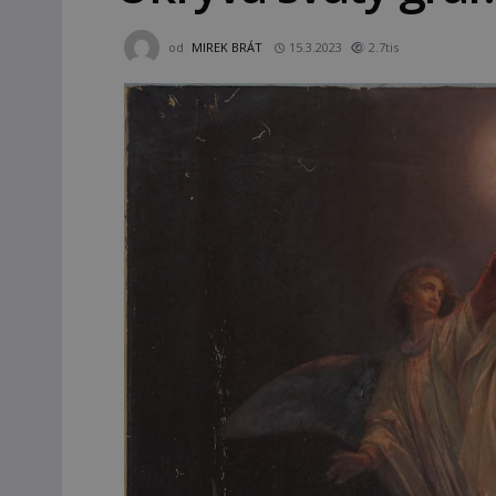
od
MIREK BRÁT
15.3.2023
2.7tis