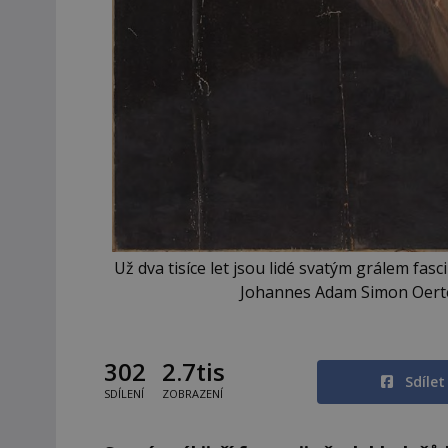
Už dva tisíce let jsou lidé svatým grálem fasc
Johannes Adam Simon Oerte
302
2.7tis
Sdíle
SDÍLENÍ
ZOBRAZENÍ