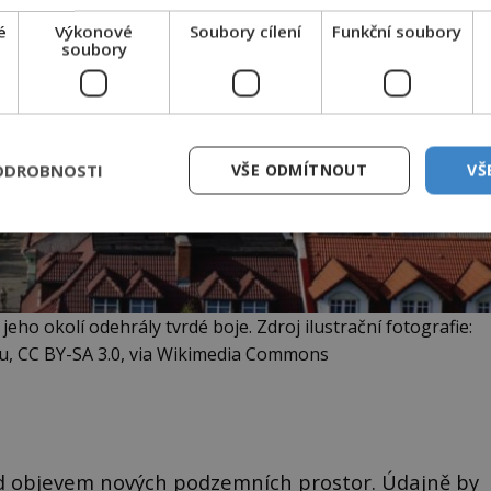
é
Výkonové
Soubory cílení
Funkční soubory
soubory
ODROBNOSTI
VŠE ODMÍTNOUT
VŠ
eho okolí odehrály tvrdé boje. Zdroj ilustrační fotografie:
eu, CC BY-SA 3.0, via Wikimedia Commons
ad objevem nových podzemních prostor. Údajně by