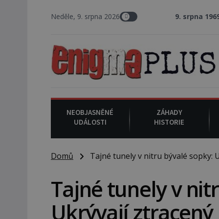
Neděle, 9. srpna 2026
9. srpna 1969
: V Los Angeles
NEOBJASNĚNÉ
ZÁHADY
UDÁLOSTI
HISTORIE
Domů
Tajné tunely v nitru bývalé sopky: Uk
Tajné tunely v nit
Ukrývají ztracený 