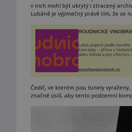
v nich mohl být ukrytý i ztracený arc
Lubáně je výjimečný právě tím, že se n
ROUDNICKÉ VINOBRA
Letos poprvé podle nového
konceptu – přímo v histori
jádru města a pro všechny 
zdarma. Hlavní program se
odehraje na Karlově a Hus
náměstí. Návštěvníci se m
epochanacestach.cz
těšit na víno, burčák, pes...
Čedič, ve kterém jsou tunely vyraženy,
značné úsilí, aby tento podzemní kompl