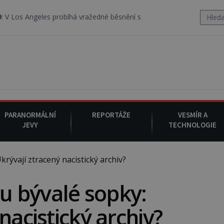
 probíhá vražedné běsnění satanistického gangu vedeného Charlese
PARANORMÁLNÍ
REPORTÁŽE
VESMÍR A
JEVY
TECHNOLOGIE
rývají ztracený nacistický archiv?
ru bývalé sopky:
nacistický archiv?