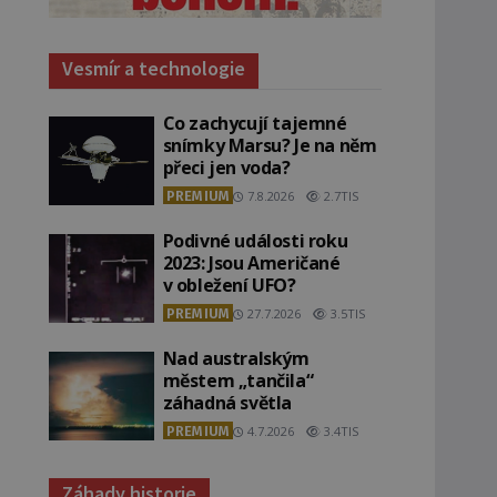
Vesmír a technologie
Co zachycují tajemné
snímky Marsu? Je na něm
přeci jen voda?
PREMIUM
7.8.2026
2.7TIS
Podivné události roku
2023: Jsou Američané
v obležení UFO?
PREMIUM
27.7.2026
3.5TIS
Nad australským
městem „tančila“
záhadná světla
PREMIUM
4.7.2026
3.4TIS
Záhady historie