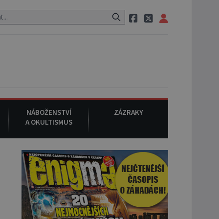
m Mansonem, při němž umírá i těhotná herečka Sharon Tate.
9. s
NÁBOŽENSTVÍ
ZÁZRAKY
A OKULTISMUS