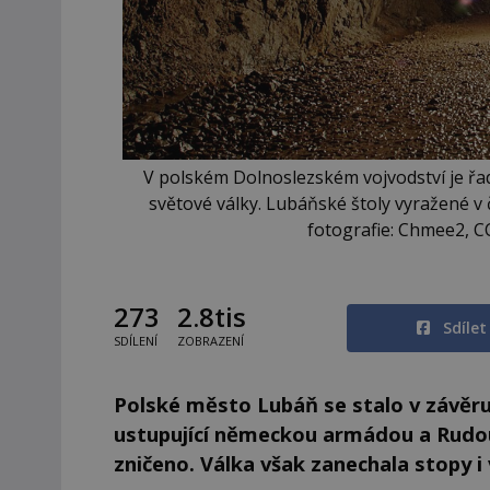
V polském Dolnoslezském vojvodství je ř
světové války. Lubáňské štoly vyražené v č
fotografie: Chmee2, C
273
2.8tis
Sdíle
SDÍLENÍ
ZOBRAZENÍ
Polské město Lubáň se stalo v závěr
ustupující německou armádou a Rudo
zničeno. Válka však zanechala stopy i