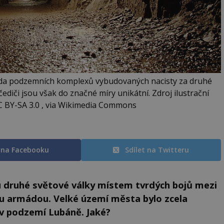
ada podzemních komplexů vybudovaných nacisty za druhé
ediči jsou však do značné míry unikátní. Zdroj ilustrační
C BY-SA 3.0 , via Wikimedia Commons
t na Facebooku
Sdílet na Twitteru
u druhé světové války místem tvrdých bojů mezi
u armádou. Velké území města bylo zcela
 v podzemí Lubáně. Jaké?