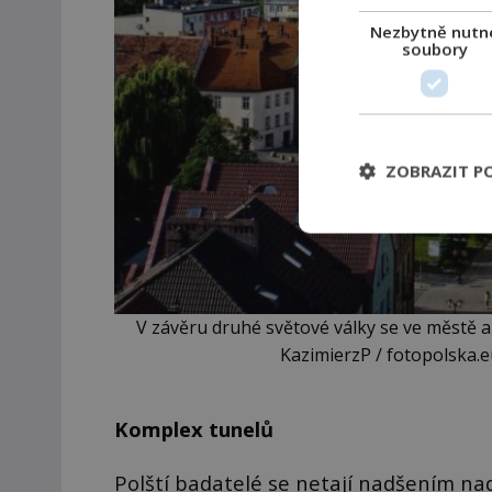
Nezbytně nutn
soubory
ZOBRAZIT P
V závěru druhé světové války se ve městě a j
KazimierzP / fotopolska.
Komplex tunelů
Polští badatelé se netají nadšením n