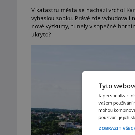
V katastru města se nachází vrchol Ka
vyhaslou sopku. Právě zde vybudovali na
nové výzkumy, tunely v sopečné hornin
ukryto?
Tyto webové
K personalizaci o
vašem používání na
mohou kombinovat 
používání jejich s
ZOBRAZIT VŠE