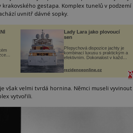
hiv krakovského gestapa. Komplex tunelů v podzemí
achází uvnitř dávné sopky.
NÍ
Lady Lara jako plovoucí
sen
Přepychová dispozice jachty je
ckém
kombinací luxusu s praktickým a
zcela
efektivním. Dokonalost v každém
detailu představuje značka Fendi
ově
Casa, kterou byly vybaveny její
ohou
rezidenceonline.cz
paluby. Monacký přístav nabízí
každoročn...
 je však velmi tvrdá hornina. Němci museli vyvinout
ex vytvořili.