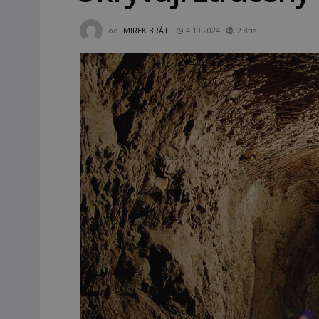
od
MIREK BRÁT
4.10.2024
2.8tis