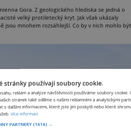
mienna Gora. Z geologického hlediska se jedná o
cisté velký protiletecký kryt. Jak však ukázaly
ě jsou mnohem rozsáhlejší. Co by v nich mohlo bý
 stránky používají soubory cookie.
bsahu, reklam a analýze návštěvnosti používáme soubory cookie. 
šich stránek také sdílíme s našimi reklamními a analytickými partn
s dalšími informacemi, které jste jim poskytli nebo které shromá
lužeb.
Více informací
CHNY PARTNERY
(1616) →