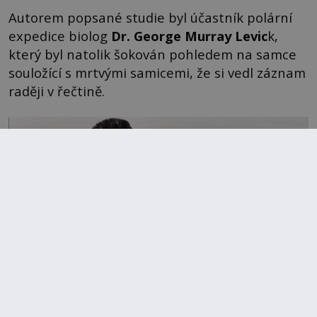
Autorem popsané studie byl účastník polární
expedice biolog
Dr. George Murray Levic
k,
který byl natolik šokován pohledem na samce
souložící s mrtvými samicemi, že si vedl záznam
raději v řečtině.