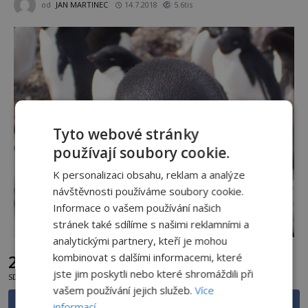
od
JAN MARTINEC
14.7.2018
5.6tis
Tyto webové stránky
používají soubory cookie.
K personalizaci obsahu, reklam a analýze
návštěvnosti používáme soubory cookie.
Informace o vašem používání našich
stránek také sdílíme s našimi reklamními a
analytickými partnery, kteří je mohou
kombinovat s dalšími informacemi, které
292
5.6tis
jste jim poskytli nebo které shromáždili při
SDÍLENÍ
ZOBRAZENÍ
vašem používání jejich služeb.
Více
Sdílet na Facebooku
informací