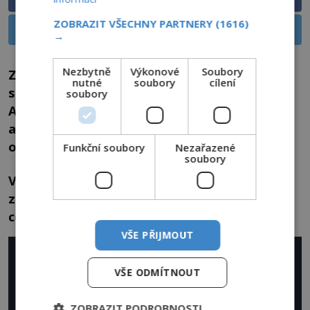
ZOBRAZIT VŠECHNY PARTNERY
(1616)
Sdílet na X
→
Nezbytně
Výkonové
Soubory
Zpráva účastníků Scottovy výpravy o
nutné
soubory
cílení
sexuálních zvycích tučňáků kroužkových na
soubory
Antarktidě byla před více jak sto lety šokující
a překvapivá i pro tehdejší kapacity mezi
odborníky na nelétavé ptáky.
Funkční soubory
Nezařazené
soubory
Výjimkou nebyla nekrofilie, znásilňování,
zneužívání mláďat či projevy homosexuality,
což bylo na prudérní Anglii zkrátka příliš…
VŠE PŘIJMOUT
Reklama
VŠE ODMÍTNOUT
ZOBRAZIT PODROBNOSTI