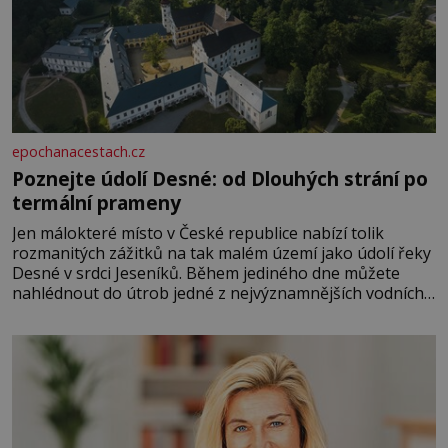
epochanacestach.cz
Poznejte údolí Desné: od Dlouhých strání po
termální prameny
Jen málokteré místo v České republice nabízí tolik
rozmanitých zážitků na tak malém území jako údolí řeky
Desné v srdci Jeseníků. Během jediného dne můžete
nahlédnout do útrob jedné z nejvýznamnějších vodních
elektráren v Evropě, vydat se na horské hřebeny, projet
se na koloběžce a den zakončit poznáváním památek ve
Velkých Losinách nebo v termálním