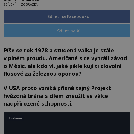
SDÍLENÍ
ZOBRAZENÍ
Sdílet na Facebooku
Sdílet na X
Píše se rok 1978 a studená válka je stále
v plném proudu. Američané sice vyhráli závod
o Měsíc, ale kdo ví, jaké pikle kují ti zlovolní
Rusové za železnou oponou?
V USA proto vzniká přísně tajný Projekt
hvězdná brána s cílem zneužít ve válce
nadpřirozené schopnosti.
Reklama