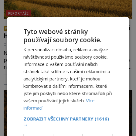
REPORTÁŽE
Za magií starých Keltů: Co ukrývá
PREMIUM
Tyto webové stránky
hradiště Závist?
používají soubory cookie.
OD
KAROLÍNA TRNKOVÁ
3.8.2026
3.2TIS
K personalizaci obsahu, reklam a analýze
Na jižním okraji Prahy naproti obci Zbraslav leží
návštěvnosti používáme soubory cookie.
pozůstatky keltského hradiště Závist, ve své době
Informace o vašem používání našich
největšího oppida v Čechách. Místo dnes pokrývá
stránek také sdílíme s našimi reklamními a
les, zbytky po kdysi monumentálním hradišti jsou
analytickými partnery, kteří je mohou
ZOBRAZIT VÍCE
ale v terénu patrné stále. Co dalšího tu po Keltech
kombinovat s dalšími informacemi, které
zůstalo? Prozkoumejte to spolu s ENIGMOU! Na
jste jim poskytli nebo které shromáždili při
vrch Hr
vašem používání jejich služeb.
Více
informací
ZOBRAZIT VŠECHNY PARTNERY
(1616)
→