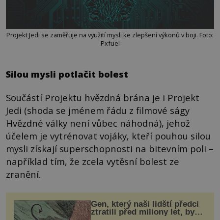
Projekt Jedi se zaměřuje na využití mysli ke zlepšení výkonů v boji. Foto:
Pxfuel
Silou mysli potlačit bolest
Součástí Projektu hvězdná brána je i Projekt
Jedi (shoda se jménem řádu z filmové ságy
Hvězdné války není vůbec náhodná), jehož
účelem je vytrénovat vojáky, kteří pouhou silou
mysli získají superschopnosti na bitevním poli –
například tím, že zcela vytěsní bolest ze
zranění.
Gen, který naši lidští předci
ztratili před miliony let, by
mohl pomoci s léčbou