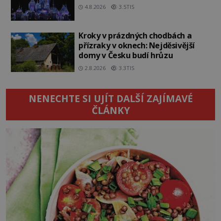
4.8.2026
3.5TIS
Kroky v prázdných chodbách a
přízraky v oknech: Nejděsivější
domy v Česku budí hrůzu
2.8.2026
3.3TIS
NENECHTE SI UJÍT DALŠÍ ZAJÍMAVÉ
ČLÁNKY