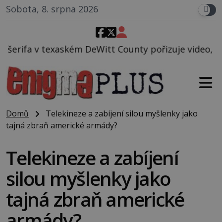
Sobota, 8. srpna 2026
eWitt County pořizuje video, na kterém před jeho vo
Domů
Telekineze a zabíjení silou myšlenky jako
tajná zbraň americké armády?
Telekineze a zabíjení
silou myšlenky jako
tajná zbraň americké
armády?