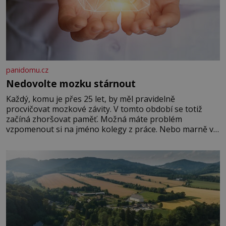
panidomu.cz
Nedovolte mozku stárnout
Každý, komu je přes 25 let, by měl pravidelně
procvičovat mozkové závity. V tomto období se totiž
začíná zhoršovat paměť. Možná máte problém
vzpomenout si na jméno kolegy z práce. Nebo marně v
paměti lovíte název knížky, kterou jste nedávno přečetli.
Je to opravdu tak, s věkem jako kdyby se paměť
rozhodla stávkovat. Cvičte