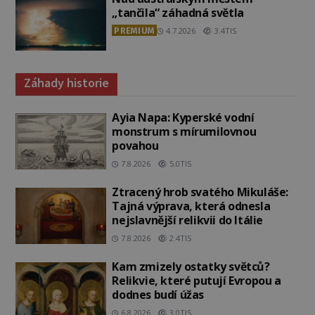
„tančila“ záhadná světla
PREMIUM
4.7.2026
3.4TIS
Záhady historie
Ayia Napa: Kyperské vodní
monstrum s mírumilovnou
povahou
7.8.2026
5.0TIS
Ztracený hrob svatého Mikuláše:
Tajná výprava, která odnesla
nejslavnější relikvii do Itálie
7.8.2026
2.4TIS
Kam zmizely ostatky světců?
Relikvie, které putují Evropou a
dodnes budí úžas
6.8.2026
3.0TIS