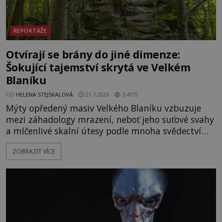
REPORTÁŽE
Otvírají se brány do jiné dimenze:
Šokující tajemství skrytá ve Velkém
Blaníku
OD
HELENA STEJSKALOVÁ
21.7.2026
3.4TIS
Mýty opředený masiv Velkého Blaníku vzbuzuje
mezi záhadology mrazení, neboť jeho suťové svahy
a mlčenlivé skalní útesy podle mnoha svědectví
fungují jako anomální zóny, kde selhává lidské
ZOBRAZIT VÍCE
vnímání času i prostoru. Geologické anomálie hory
nenechávají nikoho chladným a esoterici i
badatelé zde odkrývají indicie, které propojují
prastaré pohanské kulty, keltské svatyně a zprávy
o lidech, kteří v