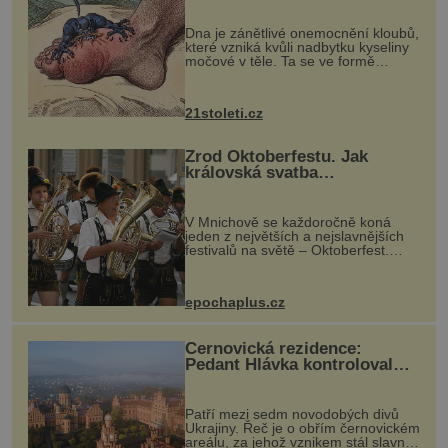
„nemoci králů“
Dna je zánětlivé onemocnění kloubů,
které vzniká kvůli nadbytku kyseliny
močové v těle. Ta se ve formě
krystalků ukládá v blízkosti kloubů,
nejčastěji přitom postihuje palce na
nohou, a způsobuje bole...
21stoleti.cz
Zrod Oktoberfestu. Jak
královská svatba
odstartovala největší pivní
festival světa
V Mnichově se každoročně koná
jeden z největších a nejslavnějších
festivalů na světě – Oktoberfest.
Každý rok přiláká miliony
návštěvníků, kteří si vychutnávají
pivo, tradiční jídlo a bavorskou
epochaplus.cz
kultur...
Černovická rezidence:
Pedant Hlávka kontroloval
každou cihlu
Patří mezi sedm novodobých divů
Ukrajiny. Řeč je o obřím černovickém
areálu, za jehož vznikem stál slavný