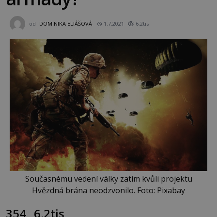
od
DOMINIKA ELIÁŠOVÁ
1.7.2021
6.2tis
Současnému vedení války zatím kvůli projektu
Hvězdná brána neodzvonilo. Foto: Pixabay
354
6.2tis