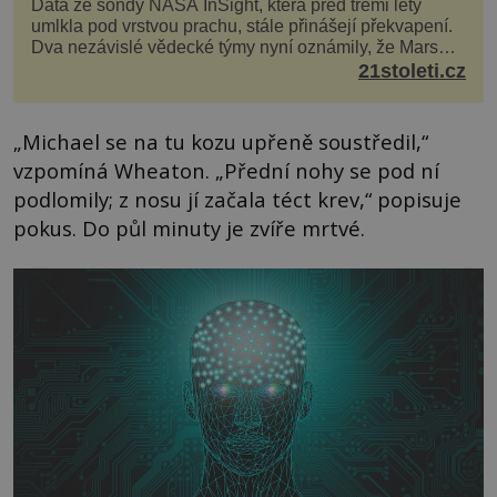
Data ze sondy NASA InSight, která před třemi lety
umlkla pod vrstvou prachu, stále přinášejí překvapení.
Dva nezávislé vědecké týmy nyní oznámily, že Mars
má nejen plášť plný trosek z dávných impaktů,...
21stoleti.cz
„Michael se na tu kozu upřeně soustředil,“
vzpomíná Wheaton. „Přední nohy se pod ní
podlomily; z nosu jí začala téct krev,“ popisuje
pokus. Do půl minuty je zvíře mrtvé.