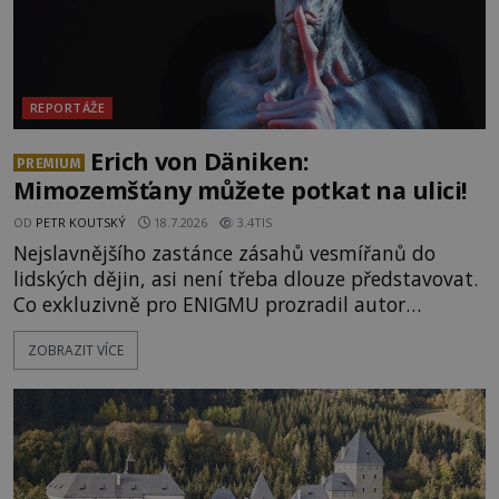
REPORTÁŽE
Erich von Däniken:
PREMIUM
Mimozemšťany můžete potkat na ulici!
OD
PETR KOUTSKÝ
18.7.2026
3.4TIS
Nejslavnějšího zastánce zásahů vesmířanů do
lidských dějin, asi není třeba dlouze představovat.
Co exkluzivně pro ENIGMU prozradil autor
Vzpomínek na budoucnost, švýcarský badatel
ZOBRAZIT VÍCE
Erich von Däniken? Orbitální stanice Viking 1
přelétá na oběžné dráze nad rudou planetou. Když
je umělá družice od povrchu Marsu vzdálena asi
1873 kilometrů, nachá