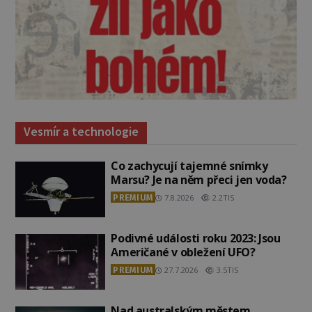
Vesmír a technologie
Co zachycují tajemné snímky
Marsu? Je na něm přeci jen voda?
PREMIUM
7.8.2026
2.2TIS
Podivné události roku 2023: Jsou
Američané v obležení UFO?
PREMIUM
27.7.2026
3.5TIS
Nad australským městem