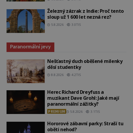
Železný zázrak z Indie: Proč tento
sloup už 1 600 let nezná rez?
5.8.2026
3.0TIS
Paranormální jevy
Nešťastný duch oběšené milenky
děsí studentky
8.8.2026
4.2TIS
Herec Richard Dreyfuss a
muzikant Dave Grohl: Jaké mají
paranormální zážitky?
PREMIUM
5.8.2026
3.1TIS
Hororové zábavní parky: Straší tu
oběti nehod?