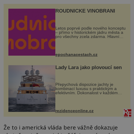
ROUDNICKÉ VINOBRANÍ
Letos poprvé podle nového konceptu
– přímo v historickém jádru města a
pro všechny zcela zdarma. Hlavní
program se odehraje na Karlově a
Husově náměstí. Návštěvníci se
mohou těšit na víno, burčák, pes...
epochanacestach.cz
Lady Lara jako plovoucí sen
Přepychová dispozice jachty je
kombinací luxusu s praktickým a
efektivním. Dokonalost v každém
detailu představuje značka Fendi
Casa, kterou byly vybaveny její
paluby. Monacký přístav nabízí
každoročn...
rezidenceonline.cz
Že to i americká vláda bere vážně dokazuje