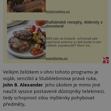
český architekt Josef Hlávka. Ten si
na něm dal mimořádně záležet. Jeho
stavební plány by při ...
historyplus.cz
Balkánské recepty, dobroty z
dovolené
Měli jste se krásně, ochutnali jste
zajímavé pokrmy a rádi byste si ten
zážitek zopakovali? Není nic
snazšího. Pljeskavica (10 porcí)
Možná jste ji ochutnali na dovolené v
bývalé Jugoslávii, lze ji vi...
panidomu.cz
Velkým želízkem v ohni tohoto programu je
voják, senzibil a Stubblebinova pravá ruka,
John B. Alexander
. Jeho úkolem je mimo jiné
naučit vysoce postavené důstojníky telekinezi,
tedy schopnost silou myšlenky pohybovat
předměty,