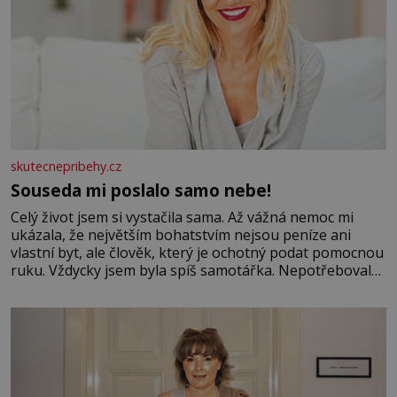
skutecnepribehy.cz
Souseda mi poslalo samo nebe!
Celý život jsem si vystačila sama. Až vážná nemoc mi
ukázala, že největším bohatstvím nejsou peníze ani
vlastní byt, ale člověk, který je ochotný podat pomocnou
ruku. Vždycky jsem byla spíš samotářka. Nepotřebovala
jsem kolem sebe partu kamarádek ani partnera. Stačily
mi knihy, práce a hlavně klid. Hned po studiích jsem
odešla z rodného města,