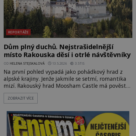
REPORTÁŽE
Dům plný duchů. Nejstrašidelnější
místo Rakouska děsí i otrlé návštěvníky
OD
HELENA STEJSKALOVÁ
13.5.2026
3.5TIS
Na první pohled vypadá jako pohádkový hrad z
alpské krajiny. Jenže jakmile se setmí, romantika
mizí. Rakouský hrad Moosham Castle má pověst
nejděsivějšího domu v celé zemi. Lidé tu údajně
ZOBRAZIT VÍCE
slyší kroky v prázdných chodbách, šeptání ze zdí i
nářek mrtvých. A záhadologové tvrdí, že zdejší
temná minulost mohla zanechat něco, co se
dodnes nepodařilo vysvětlit. Kamenný hrad stojí v
horách Salcburska u