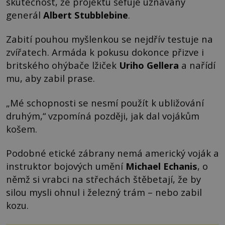
skutečnost, že projektu šéfuje uznávaný
generál
Albert Stubblebine
.
Zabití pouhou myšlenkou se nejdřív testuje na
zvířatech. Armáda k pokusu dokonce přizve i
britského ohýbače lžiček
Uriho Gellera
a nařídí
mu, aby zabil prase.
„Mé schopnosti se nesmí použít k ubližování
druhým,“ vzpomíná později, jak dal vojákům
košem.
Podobné etické zábrany nemá americký voják a
instruktor bojových umění
Michael Echanis
, o
němž si vrabci na střechách štěbetají, že by
silou mysli ohnul i železný trám – nebo zabil
kozu.