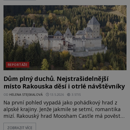
přelétá na oběžné dráze nad rudou planetou. Když
je umělá družice od povrchu Marsu vzdálena asi
1873 kilometrů, nachá
REPORTÁŽE
Dům plný duchů. Nejstrašidelnější
místo Rakouska děsí i otrlé návštěvníky
OD
HELENA STEJSKALOVÁ
13.5.2026
3.5TIS
Na první pohled vypadá jako pohádkový hrad z
alpské krajiny. Jenže jakmile se setmí, romantika
mizí. Rakouský hrad Moosham Castle má pověst
nejděsivějšího domu v celé zemi. Lidé tu údajně
ZOBRAZIT VÍCE
slyší kroky v prázdných chodbách, šeptání ze zdí i