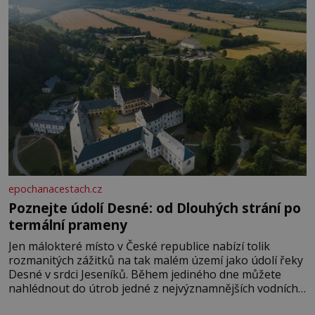
epochanacestach.cz
Poznejte údolí Desné: od Dlouhých strání po
termální prameny
Jen málokteré místo v České republice nabízí tolik
rozmanitých zážitků na tak malém území jako údolí řeky
Desné v srdci Jeseníků. Během jediného dne můžete
nahlédnout do útrob jedné z nejvýznamnějších vodních
elektráren v Evropě, vydat se na horské hřebeny, projet