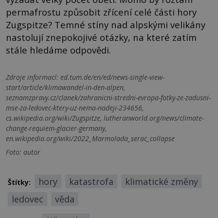
permafrostu způsobit zřícení celé části hory
Zugspitze? Temné stíny nad alpskými velikány
nastolují znepokojivé otázky, na které zatím
stále hledáme odpovědi.
Zdroje informací:
ed.tum.de/en/ed/news-single-view-
start/article/klimawandel-in-den-alpen,
seznamzpravy.cz/clanek/zahranicni-stredni-evropa-fotky-ze-zadusni-
mse-za-ledovec-ktery-uz-nema-nadeji-234656,
cs.wikipedia.org/wiki/Zugspitze, lutheranworld.org/news/climate-
change-requiem-glacier-germany,
en.wikipedia.org/wiki/2022_Marmolada_serac_collapse
Foto: autor
hory
katastrofa
klimatické změny
Štítky:
ledovec
věda