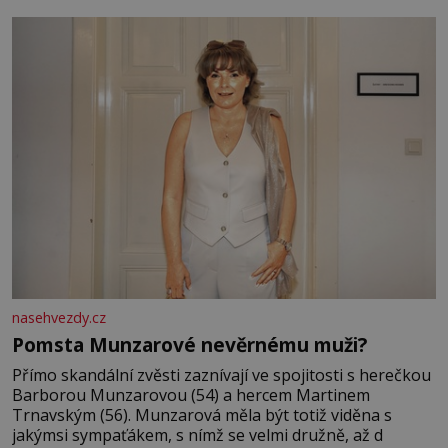
mi knihy, práce a hlavně klid. Hned po studiích jsem
odešla z rodného města,
nasehvezdy.cz
Pomsta Munzarové nevěrnému muži?
Přímo skandální zvěsti zaznívají ve spojitosti s herečkou
Barborou Munzarovou (54) a hercem Martinem
Trnavským (56). Munzarová měla být totiž viděna s
jakýmsi sympaťákem, s nímž se velmi družně, až d