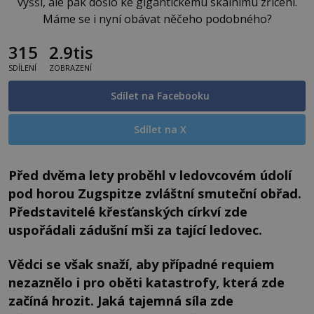
vyšší, ale pak došlo ke gigantickému skalnímu zřícení.
Máme se i nyní obávat něčeho podobného?
315
2.9tis
SDÍLENÍ
ZOBRAZENÍ
Sdílet na Facebooku
Sdílet na X
Před dvěma lety proběhl v ledovcovém údolí
pod horou Zugspitze zvláštní smuteční obřad.
Představitelé křesťanských církví zde
uspořádali zádušní mši za tající ledovec.
Vědci se však snaží, aby případné requiem
nezaznělo i pro oběti katastrofy, která zde
začíná hrozit. Jaká tajemná síla zde