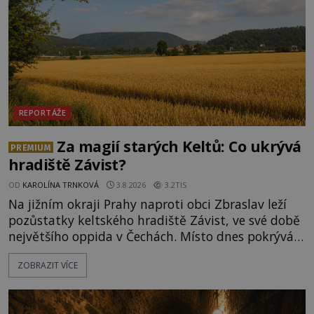
REPORTÁŽE
Za magií starých Keltů: Co ukrývá
PREMIUM
hradiště Závist?
OD
KAROLÍNA TRNKOVÁ
3.8.2026
3.2TIS
Na jižním okraji Prahy naproti obci Zbraslav leží
pozůstatky keltského hradiště Závist, ve své době
největšího oppida v Čechách. Místo dnes pokrývá
les, zbytky po kdysi monumentálním hradišti jsou
ZOBRAZIT VÍCE
ale v terénu patrné stále. Co dalšího tu po Keltech
zůstalo? Prozkoumejte to spolu s ENIGMOU! Na
vrch Hr