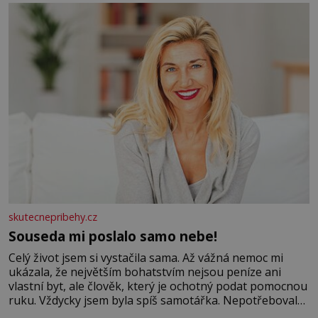
se na koloběžce a den zakončit poznáváním památek ve
Velkých Losinách nebo v termálním
skutecnepribehy.cz
Souseda mi poslalo samo nebe!
Celý život jsem si vystačila sama. Až vážná nemoc mi
ukázala, že největším bohatstvím nejsou peníze ani
vlastní byt, ale člověk, který je ochotný podat pomocnou
ruku. Vždycky jsem byla spíš samotářka. Nepotřebovala
jsem kolem sebe partu kamarádek ani partnera. Stačily