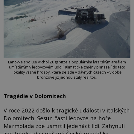
Lanovka spojuje vrchol Zugspitze s populárním lyžařským areálem
umístěným v ledovcovém údolí. Klimatické změny přinášejí do této
lokality vážné hrozby, které se zde v dávných časech – v době
bronzové již jednou staly realitou.
Tragédie v Dolomitech
V roce 2022 došlo k tragické události v italských
Dolomitech. Sesun části ledovce na hoře
Marmolada zde usmrtil jedenáct lidí. Zahynuli
zde tehdy i dva občané České republiky.