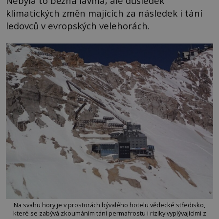
Nebyla to běžná lavina, ale důsledek
klimatických změn majících za následek i tání
ledovců v evropských velehorách.
Na svahu hory je v prostorách bývalého hotelu vědecké středisko,
které se zabývá zkoumáním tání permafrostu i riziky vyplývajícími z