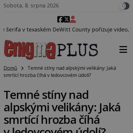
Sobota, 8. srpna 2026
m DeWitt County pořizuje video, na kterém před jeho
Domů
Temné stíny nad alpskými velikány: Jaká
smrtící hrozba číhá v ledovcovém údolí?
Temné stíny nad
alpskými velikány: Jaká
smrtící hrozba číhá
v ledovcovém údolí?