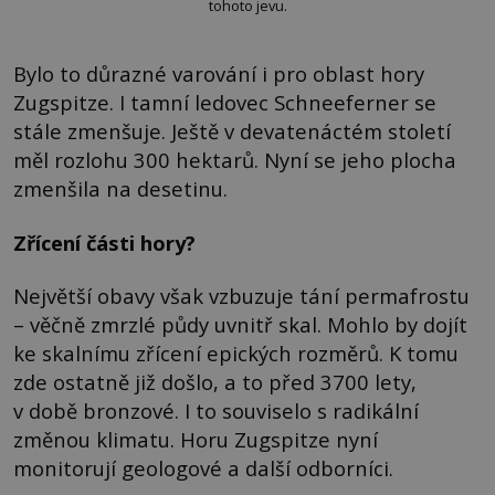
tohoto jevu.
Bylo to důrazné varování i pro oblast hory
Zugspitze. I tamní ledovec Schneeferner se
stále zmenšuje. Ještě v devatenáctém století
měl rozlohu 300 hektarů. Nyní se jeho plocha
zmenšila na desetinu.
Zřícení části hory?
Největší obavy však vzbuzuje tání permafrostu
– věčně zmrzlé půdy uvnitř skal. Mohlo by dojít
ke skalnímu zřícení epických rozměrů. K tomu
zde ostatně již došlo, a to před 3700 lety,
v době bronzové. I to souviselo s radikální
změnou klimatu. Horu Zugspitze nyní
monitorují geologové a další odborníci.