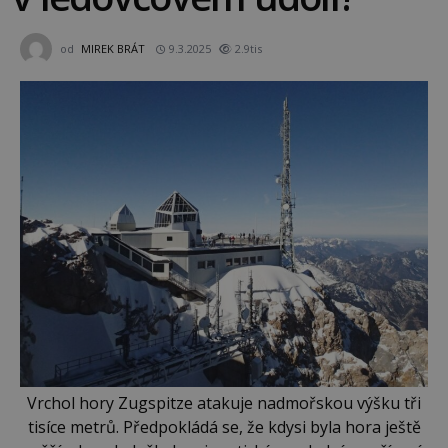
od
MIREK BRÁT
9.3.2025
2.9tis
Vrchol hory Zugspitze atakuje nadmořskou výšku tři
tisíce metrů. Předpokládá se, že kdysi byla hora ještě