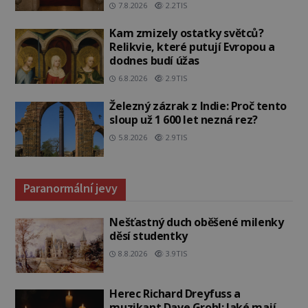
7.8.2026
2.2TIS
Kam zmizely ostatky světců?
Relikvie, které putují Evropou a
dodnes budí úžas
6.8.2026
2.9TIS
Železný zázrak z Indie: Proč tento
sloup už 1 600 let nezná rez?
5.8.2026
2.9TIS
Paranormální jevy
Nešťastný duch oběšené milenky
děsí studentky
8.8.2026
3.9TIS
Herec Richard Dreyfuss a
muzikant Dave Grohl: Jaké mají