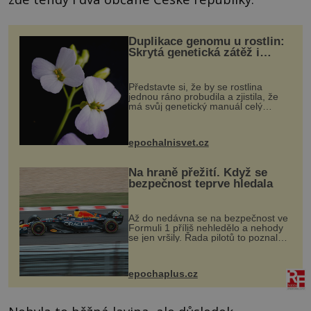
Duplikace genomu u rostlin:
Skrytá genetická zátěž i
evoluční výhoda
Představte si, že by se rostlina
jednou ráno probudila a zjistila, že
má svůj genetický manuál celý
dvakrát. Přesně to se občas v
přírodě stane – a podle nového
výzkumu to může být pro druhy
epochalnisvet.cz
vstupenka...
Na hraně přežití. Když se
bezpečnost teprve hledala
Až do nedávna se na bezpečnost ve
Formuli 1 příliš nehledělo a nehody
se jen vršily. Řada pilotů to poznala
na vlastní kůži, často s trvalými
následky nebo bohužel i ztrátou
života. Dnes nepochopiteln...
epochaplus.cz