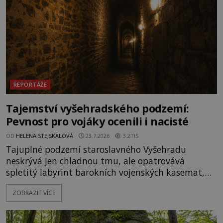
REPORTÁŽE
Tajemství vyšehradského podzemí:
Pevnost pro vojáky ocenili i nacisté
OD
HELENA STEJSKALOVÁ
23.7.2026
3.2TIS
Tajuplné podzemí staroslavného Vyšehradu
neskrývá jen chladnou tmu, ale opatrovává
spletitý labyrint barokních vojenských kasemat,
zapomenuté chrámy a vzácné národní poklady.
ZOBRAZIT VÍCE
Hluboko uvnitř mohutné skály nad řekou Vltavou
pulzuje skrytá historie, která se dodnes úspěšně
vyhýbá shonu moderní metropole. Místo, ke