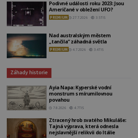
Podivné události roku 2023: Jsou
Američané v obležení UFO?
PREMIUM
27.7.2026
3.5TIS
Nad australským městem
„tančila“ záhadná světla
PREMIUM
4.7.2026
3.4TIS
Záhady historie
Ayia Napa: Kyperské vodní
monstrum s mírumilovnou
povahou
7.8.2026
4.7TIS
Ztracený hrob svatého Mikuláše:
Tajná výprava, která odnesla
nejslavnější relikvii do Itálie