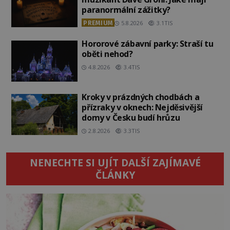
paranormální zážitky?
PREMIUM
5.8.2026
3.1TIS
Hororové zábavní parky: Straší tu
oběti nehod?
4.8.2026
3.4TIS
Kroky v prázdných chodbách a
přízraky v oknech: Nejděsivější
domy v Česku budí hrůzu
2.8.2026
3.3TIS
NENECHTE SI UJÍT DALŠÍ ZAJÍMAVÉ
ČLÁNKY