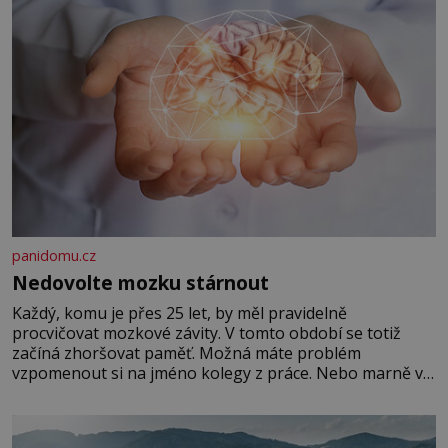
panidomu.cz
Nedovolte mozku stárnout
Každý, komu je přes 25 let, by měl pravidelně
procvičovat mozkové závity. V tomto období se totiž
začíná zhoršovat paměť. Možná máte problém
vzpomenout si na jméno kolegy z práce. Nebo marně v
paměti lovíte název knížky, kterou jste nedávno přečetli.
Je to opravdu tak, s věkem jako kdyby se paměť
rozhodla stávkovat. Cvičte