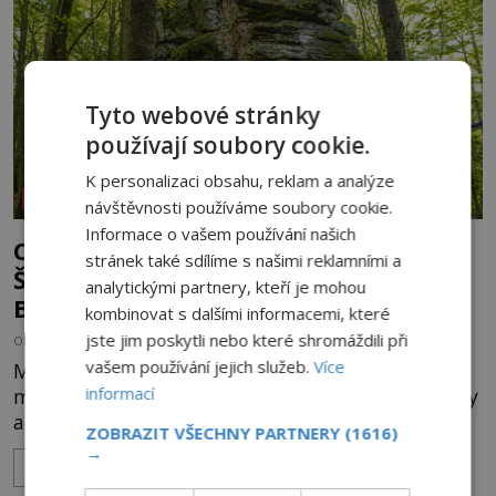
kterému se vážou nejstarší české mýty, ve svých
temných útrobách střeží monumentální
Tyto webové stránky
používají soubory cookie.
K personalizaci obsahu, reklam a analýze
REPORTÁŽE
návštěvnosti používáme soubory cookie.
Informace o vašem používání našich
Otvírají se brány do jiné dimenze:
stránek také sdílíme s našimi reklamními a
Šokující tajemství skrytá ve Velkém
analytickými partnery, kteří je mohou
Blaníku
kombinovat s dalšími informacemi, které
jste jim poskytli nebo které shromáždili při
OD
HELENA STEJSKALOVÁ
21.7.2026
3.4TIS
vašem používání jejich služeb.
Více
Mýty opředený masiv Velkého Blaníku vzbuzuje
informací
mezi záhadology mrazení, neboť jeho suťové svahy
a mlčenlivé skalní útesy podle mnoha svědectví
ZOBRAZIT VŠECHNY PARTNERY
(1616)
fungují jako anomální zóny, kde selhává lidské
→
ZOBRAZIT VÍCE
vnímání času i prostoru. Geologické anomálie hory