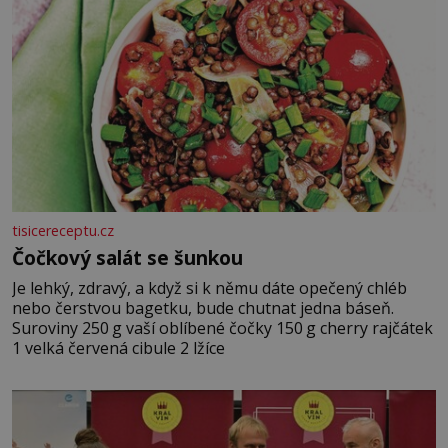
tisicereceptu.cz
Čočkový salát se šunkou
Je lehký, zdravý, a když si k němu dáte opečený chléb
nebo čerstvou bagetku, bude chutnat jedna báseň.
Suroviny 250 g vaší oblíbené čočky 150 g cherry rajčátek
1 velká červená cibule 2 lžíce