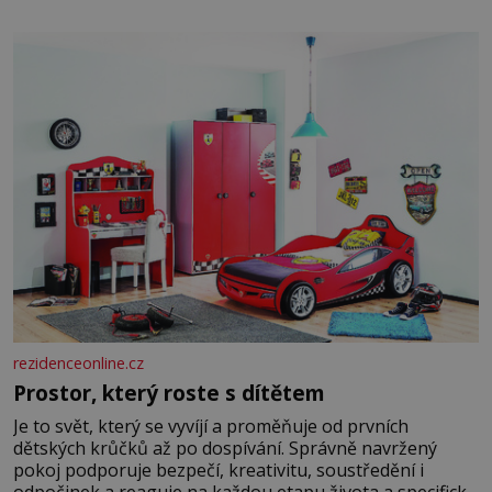
rezidenceonline.cz
Prostor, který roste s dítětem
Je to svět, který se vyvíjí a proměňuje od prvních
dětských krůčků až po dospívání. Správně navržený
pokoj podporuje bezpečí, kreativitu, soustředění i
odpočinek a reaguje na každou etapu života a specifické