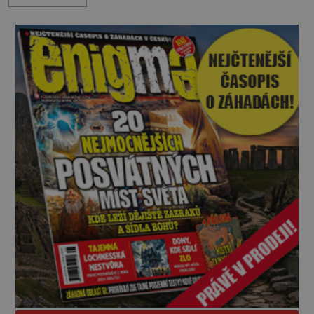
nářek mrtvých. A záhadologové tvrdí, že zdejší
temná minulost mohla zanechat něco, co se
dodnes nepodařilo vysvětlit. Kamenný hrad stojí v
horách Salcburska u