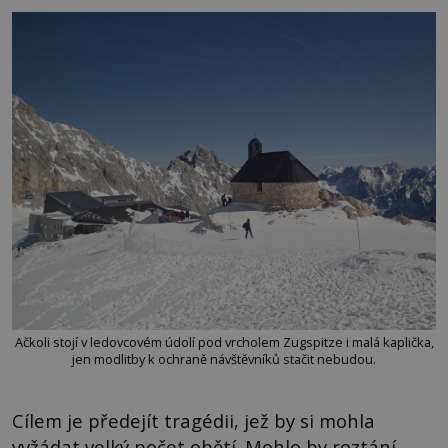
Ačkoli stojí v ledovcovém údolí pod vrcholem Zugspitze i malá kaplička,
jen modlitby k ochraně návštěvníků stačit nebudou.
Cílem je předejít tragédii, jež by si mohla
vyžádat velký počet obětí. Mohlo by roztání