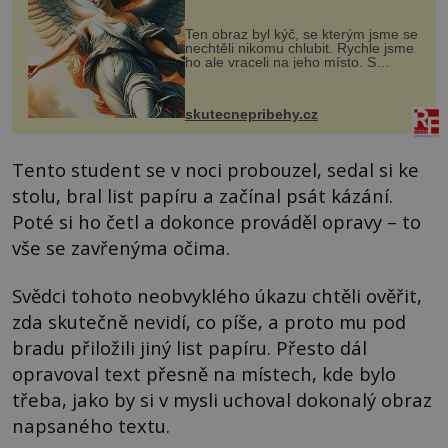
Ten obraz byl kýč, se kterým jsme se
nechtěli nikomu chlubit. Rychle jsme
ho ale vraceli na jeho místo. S
manželem Vaškem jsme si pořídili
chaloupku, takový domek na severu
Čech, kde jsme si naplánova...
skutecnepribehy.cz
Tento student se v noci probouzel, sedal si ke
stolu, bral list papíru a začínal psát kázání.
Poté si ho četl a dokonce prováděl opravy – to
vše se zavřenýma očima.
Svědci tohoto neobvyklého úkazu chtěli ověřit,
zda skutečně nevidí, co píše, a proto mu pod
bradu přiložili jiný list papíru. Přesto dál
opravoval text přesně na místech, kde bylo
třeba, jako by si v mysli uchoval dokonalý obraz
napsaného textu.