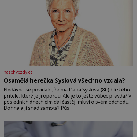
nasehvezdy.cz
Osamělá herečka Syslová všechno vzdala?
Nedávno se povídalo, že má Dana Syslová (80) blízkého
přítele, který je jí oporou. Ale je to ještě vůbec pravda? V
posledních dnech čím dál častěji mluví o svém odchodu.
Dohnala ji snad samota? Půs