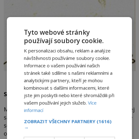
Tyto webové stránky
používají soubory cookie.
K personalizaci obsahu, reklam a analýze
návštěvnosti používáme soubory cookie.
Informace o vašem používání našich
stránek také sdílíme s našimi reklamními a
Elizabeth d’Esperance
analytickými partnery, kteří je mohou
kombinovat s dalšími informacemi, které
Skryté možnosti lidského mozku
jste jim poskytli nebo které shromáždili při
vašem používání jejich služeb.
Více
Mohlo její podvědomí zpracovat úkol a v noci jej
informací
samovolně dokončit? Zdá se, že lidský mozek je
ZOBRAZIT VŠECHNY PARTNERY
(1616)
schopen pracovat i ve stavu, kdy vědomí
→
odpočívá.