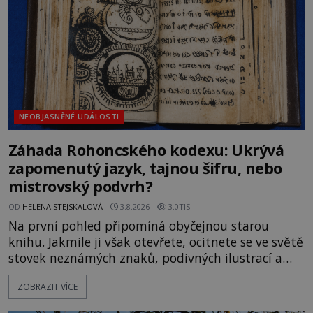
souhru okolností? Když antropolog Michail
Gerasimov (1907-1970) a
NEOBJASNĚNÉ UDÁLOSTI
Záhada Rohoncského kodexu: Ukrývá
zapomenutý jazyk, tajnou šifru, nebo
mistrovský podvrh?
OD
HELENA STEJSKALOVÁ
3.8.2026
3.0TIS
Na první pohled připomíná obyčejnou starou
knihu. Jakmile ji však otevřete, ocitnete se ve světě
stovek neznámých znaků, podivných ilustrací a
textu, který už téměř dvě století vzdoruje všem
ZOBRAZIT VÍCE
pokusům o rozluštění. Rohoncský kodex patří mezi
největší záhady evropských dějin a dodnes nikdo s