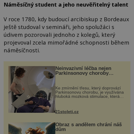
Náměsíčný student a jeho neuvěřitelný talent
V roce 1780, kdy budoucí arcibiskup z Bordeaux
ještě studoval v semináři, jeho spolužáci s
údivem pozorovali jednoho z kolegů, který
projevoval zcela mimořádné schopnosti během
náměsíčnosti.
Neinvazivní léčba nejen
Parkinsonovy choroby
pomocí ultrazvukové
„helmy“
Ke zmírnění třesu, který doprovází
Parkinsonovu chorobu, je využívána
hluboká mozková stimulace, která
však vyžaduje vysoce invazivní
zákrok. Ultrazvuk zase není vhodný
k dostatečně přesnému zacílení ...
21stoleti.cz
Obraz s andělem chrání náš
dům