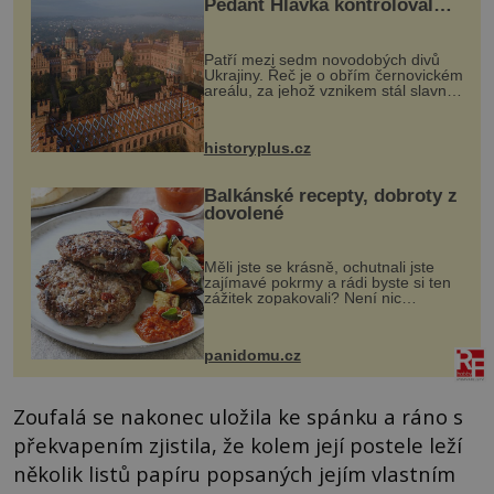
Pedant Hlávka kontroloval
každou cihlu
Patří mezi sedm novodobých divů
Ukrajiny. Řeč je o obřím černovickém
areálu, za jehož vznikem stál slavný
český architekt Josef Hlávka. Ten si
na něm dal mimořádně záležet. Jeho
stavební plány by při ...
historyplus.cz
Balkánské recepty, dobroty z
dovolené
Měli jste se krásně, ochutnali jste
zajímavé pokrmy a rádi byste si ten
zážitek zopakovali? Není nic
snazšího. Pljeskavica (10 porcí)
Možná jste ji ochutnali na dovolené v
bývalé Jugoslávii, lze ji vi...
panidomu.cz
Zoufalá se nakonec uložila ke spánku a ráno s
překvapením zjistila, že kolem její postele leží
několik listů papíru popsaných jejím vlastním