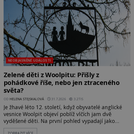
jistotou neví, kdo jej napsal, kdy vznikl ani co
vlastně vypráví. Rohoncský kodex se poprvé
objevuje v roce
NEOBJASNĚNÉ UDÁLOSTI
Zelené děti z Woolpitu: Přišly z
pohádkové říše, nebo jen ztraceného
světa?
OD
HELENA STEJSKALOVÁ
31.7.2026
3.2TIS
Je žhavé léto 12. století, když obyvatelé anglické
vesnice Woolpit objeví poblíž vlčích jam dvě
vyděšené děti. Na první pohled vypadají jako
každé jiné, až na jednu děsivou výjimku. Jejich
ZOBRAZIT VÍCE