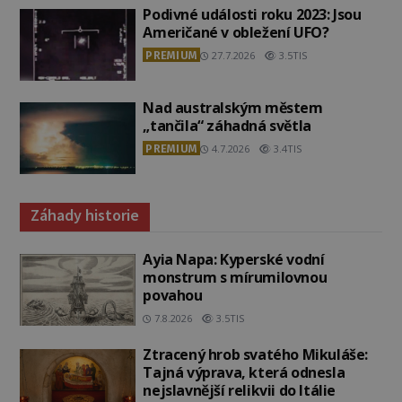
Podivné události roku 2023: Jsou
Američané v obležení UFO?
PREMIUM
27.7.2026
3.5TIS
Nad australským městem
„tančila“ záhadná světla
PREMIUM
4.7.2026
3.4TIS
Záhady historie
Ayia Napa: Kyperské vodní
monstrum s mírumilovnou
povahou
7.8.2026
3.5TIS
Ztracený hrob svatého Mikuláše:
Tajná výprava, která odnesla
nejslavnější relikvii do Itálie