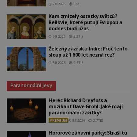
7.8.2026
962
Kam zmizely ostatky světců?
Relikvie, které putují Evropou a
dodnes budí úžas
6.8.2026
2.3TIS
Železný zázrak z Indie: Proč tento
sloup už 1 600 let nezná rez?
5.8.2026
2.5TIS
Paranormální jevy
Herec Richard Dreyfuss a
muzikant Dave Grohl: Jaké mají
paranormální zážitky?
PREMIUM
5.8.2026
2.7TIS
Hororové zábavní parky: Straší tu