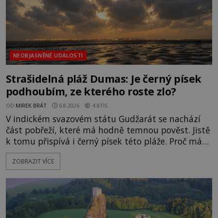
NEOBJASNĚNÉ UDÁLOSTI
Strašidelná pláž Dumas: Je černý písek
podhoubím, ze kterého roste zlo?
OD
MIREK BRÁT
6.8.2026
4.8TIS
V indickém svazovém státu Gudžarát se nachází
část pobřeží, které má hodně temnou pověst. Jistě
k tomu přispívá i černý písek této pláže. Proč má
pláž takové netypické zbarvení? Nakolik jsou
ZOBRAZIT VÍCE
pravdivé historky, že zde došlo k nevysvětlitelným
zmizením turistů? Ti, kteří se nebojí, nás mohou
následovat. Vstupujeme na pláž Dumas ve městě
Surat. Gu