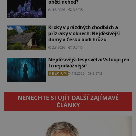
oběti nehod?
4.8.2026
3.3TIS
Kroky v prázdných chodbách a
přízraky v oknech: Nejděsivější
domy v Česku budí hrůzu
2.8.2026
3.3TIS
Nejděsivější lesy světa: Vstoupí jen
ti nejodvážnější!
PREMIUM
1.8.2026
3.5TIS
NENECHTE SI UJÍT DALŠÍ ZAJÍMAVÉ
ČLÁNKY