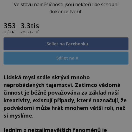
Ve stavu náměsíčnosti jsou někteří lidé schopni
dokonce tvořit.
353
3.3tis
SDÍLENÍ
ZOBRAZENÍ
Sdílet na Facebooku
Sdílet na X
Lidská mysl stále skrývá mnoho
neprobádaných tajemství. Zatímco vědomá
činnost je běžně považována za základ naší
kreativity, existují případy, které naznačují, že
podvědomí může hrát mnohem větší roli, než
si myslíme.
Jedním z nejzajímavějších fenoménů je