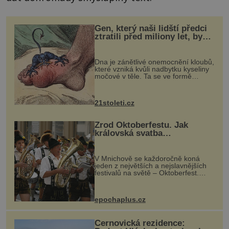
Gen, který naši lidští předci
ztratili před miliony let, by
mohl pomoci s léčbou
„nemoci králů“
Dna je zánětlivé onemocnění kloubů,
které vzniká kvůli nadbytku kyseliny
močové v těle. Ta se ve formě
krystalků ukládá v blízkosti kloubů,
nejčastěji přitom postihuje palce na
nohou, a způsobuje bole...
21stoleti.cz
Zrod Oktoberfestu. Jak
královská svatba
odstartovala největší pivní
festival světa
V Mnichově se každoročně koná
jeden z největších a nejslavnějších
festivalů na světě – Oktoberfest.
Každý rok přiláká miliony
návštěvníků, kteří si vychutnávají
pivo, tradiční jídlo a bavorskou
epochaplus.cz
kultur...
Černovická rezidence: