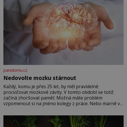
panidomu.cz
Nedovolte mozku stárnout
Každý, komu je přes 25 let, by měl pravidelně
procvičovat mozkové závity. V tomto období se totiž
začíná zhoršovat paměť. Možná máte problém
vzpomenout si na jméno kolegy z práce. Nebo marně v
paměti lovíte název knížky, kterou jste nedávno přečetli.
Je to opravdu tak, s věkem jako kdyby se paměť
rozhodla stávkovat. Cvičte