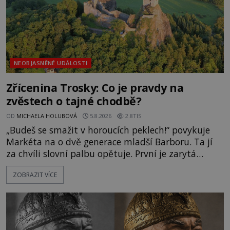
NEOBJASNĚNÉ UDÁLOSTI
Zřícenina Trosky: Co je pravdy na
zvěstech o tajné chodbě?
OD
MICHAELA HOLUBOVÁ
5.8.2026
2.8TIS
„Budeš se smažit v horoucích peklech!“ povykuje
Markéta na o dvě generace mladší Barboru. Ta jí
za chvíli slovní palbu opětuje. První je zarytá
katolička, druhá přesvědčená kališnice. A každá z
ZOBRAZIT VÍCE
nich se usídlí na jedné z věží slavného hradu
Trosky. Šlechtic Ota IV. z Bergova (1399–1452) patří
mezi vůdce protihusitského boje. Za manželku má
skutečně jistou