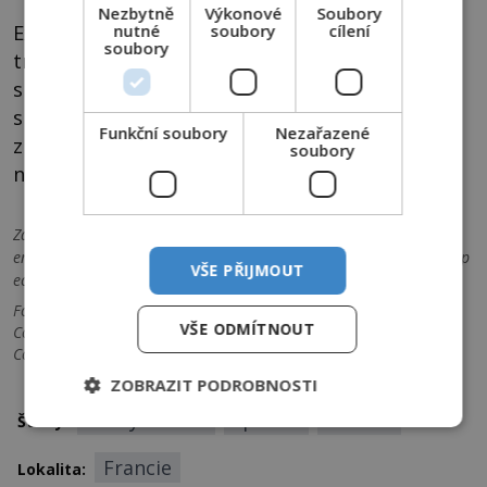
Nezbytně
Výkonové
Soubory
Existují dokonce případy, kdy lidé v hlubokém
nutné
soubory
cílení
soubory
transu či hypnotickém stavu dokázali vyřešit
složité matematické problémy, složit hudební
skladbu nebo vytvořit výtvarné dílo. Jakým
Funkční soubory
Nezařazené
způsobem však k těmto událostem dochází,
soubory
není až do dnešních dnů zcela jasné…
Zdroje informací:
Almanach tajemna, cs.wikipedia,org,
en.wikipedia.org/wiki/Wikipedia:WikiProject_Parapsychology/Prosp
VŠE PŘIJMOUT
ectus
Foto: Pixabay, Arthur Conan Doyle, Public domain, via Wikimedia
VŠE ODMÍTNOUT
Commons, John Everett Millais , Public domain, via Wikimedia
Commons
ZOBRAZIT PODROBNOSTI
lidský mozek
spánek
záhada
Štítky:
Francie
Lokalita: