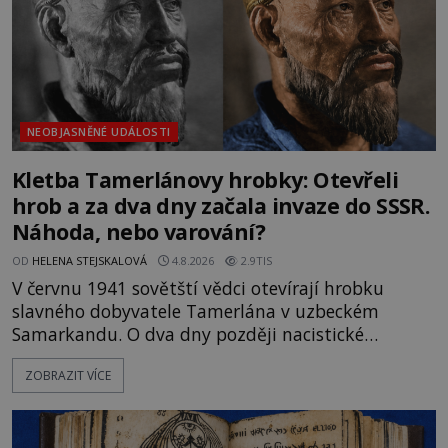
NEOBJASNĚNÉ UDÁLOSTI
Kletba Tamerlánovy hrobky: Otevřeli
hrob a za dva dny začala invaze do SSSR.
Náhoda, nebo varování?
OD
HELENA STEJSKALOVÁ
4.8.2026
2.9TIS
V červnu 1941 sovětští vědci otevírají hrobku
slavného dobyvatele Tamerlána v uzbeckém
Samarkandu. O dva dny později nacistické
Německo zahajuje operaci Barbarossa a napadá
ZOBRAZIT VÍCE
Sovětský svaz. Shoda dat je natolik zarážející, že se
rodí jedna z nejslavnějších „kleteb“ 20. století. Je
na legendě něco pravdy, nebo jde jen o fascinující