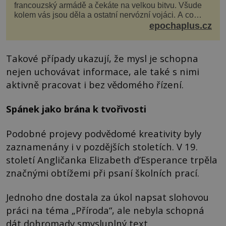
francouzský armádě a čekáte na velkou bitvu. Všude
kolem vás jsou děla a ostatní nervózní vojáci. A co
děláte vy? Hrajete si… s jojem! Zdá se v...
epochaplus.cz
Takové případy ukazují, že mysl je schopna
nejen uchovávat informace, ale také s nimi
aktivně pracovat i bez vědomého řízení.
Spánek jako brána k tvořivosti
Podobné projevy podvědomé kreativity byly
zaznamenány i v pozdějších stoletích. V 19.
století Angličanka Elizabeth d’Esperance trpěla
značnými obtížemi při psaní školních prací.
Jednoho dne dostala za úkol napsat slohovou
práci na téma „Příroda“, ale nebyla schopná
dát dohromady smysluplný text.