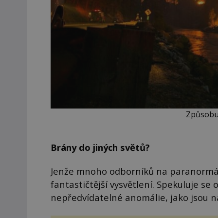
Způsobuj
Brány do jiných světů?
Jenže mnoho odborníků na paranormáln
fantastičtější vysvětlení. Spekuluje se
nepředvídatelné anomálie, jako jsou n