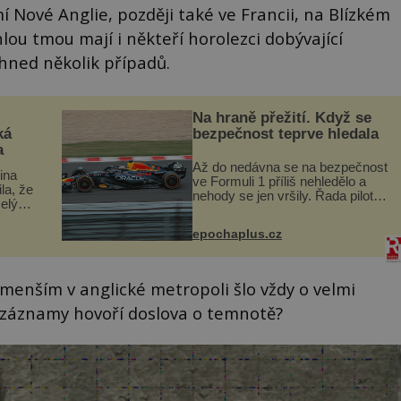
 Nové Anglie, později také ve Francii, na Blízkém
ou tmou mají i někteří horolezci dobývající
hned několik případů.
Na hraně přežití. Když se
ká
bezpečnost teprve hledala
a
Až do nedávna se na bezpečnost
lina
ve Formuli 1 příliš nehledělo a
ila, že
nehody se jen vršily. Řada pilotů
elý
to poznala na vlastní kůži, často
s v
s trvalými následky nebo bohužel
ého
epochaplus.cz
i ztrátou života. Dnes
ruhy
nepochopiteln...
menším v anglické metropoli šlo vždy o velmi
 záznamy hovoří doslova o temnotě?