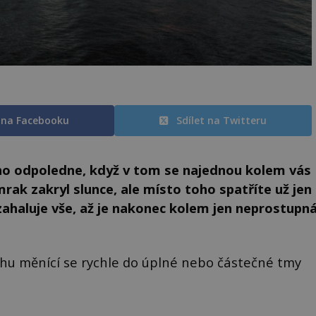
t na Facebooku
Sdílet na Twitteru
o odpoledne, když v tom se najednou kolem vás
rak zakryl slunce, ale místo toho spatříte už jen
ahaluje vše, až je nakonec kolem jen neprostupn
hu měnící se rychle do úplné nebo částečné tmy