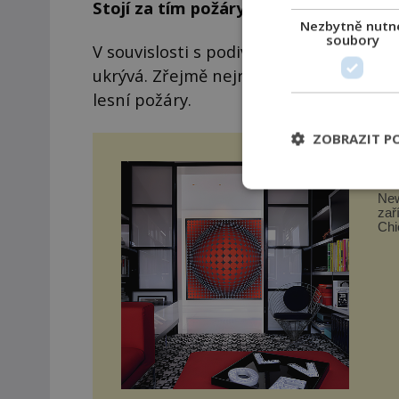
Stojí za tím požáry?
Nezbytně nutn
soubory
V souvislosti s podivným zatměním se n
ukrývá. Zřejmě nejrozšířenější hypoté
lesní požáry.
ZOBRAZIT P
Po
New
zař
Chi
takt