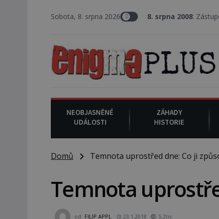
Sobota, 8. srpna 2026
8. srpna 2008
: Zástupce šerifa v 
NEOBJASNĚNÉ
ZÁHADY
UDÁLOSTI
HISTORIE
Domů
Temnota uprostřed dne: Co ji způs
Temnota uprostřed
od
FILIP APPL
23.1.2018
5.2tis