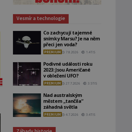
Vesmír a technologie
Co zachycují tajemné
snímky Marsu? Je na něm
přeci jen voda?
PREMIUM
7.8.2026
1.4TIS
Podivné události roku
2023: Jsou Američané
v obležení UFO?
PREMIUM
27.7.2026
3.5TIS
Nad australským
městem „tančila“
záhadná světla
PREMIUM
4.7.2026
3.4TIS
Záhady historie