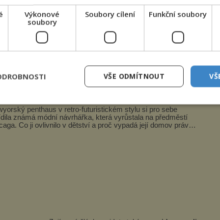
é
Výkonové
Soubory cílení
Funkční soubory
soubory
ejrůznější badatelé přou o to, co se za tím vším
za hovoří o tom, že tmu možná způsobují vzdálené
ODROBNOSTI
VŠE ODMÍTNOUT
VŠ
p artové poklady Lisy Perry
yorský penthaus v retro-futuristickém stylu si pro sebe
ídila známá módní návrhářka, která vyrůstala na předměstí
caga. Co ji ovlivnilo v dětství a proč vypadá její domov právě
o? Interié...