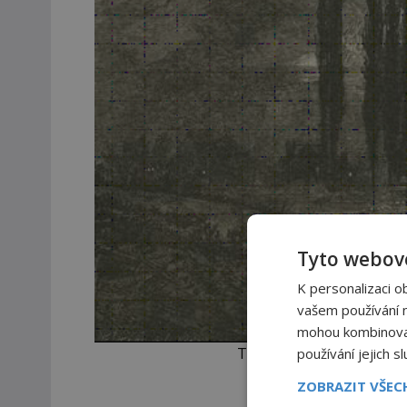
Tyto webové
K personalizaci o
vašem používání na
mohou kombinovat 
Temnota v Nové Anglii je
používání jejich s
ZOBRAZIT VŠE