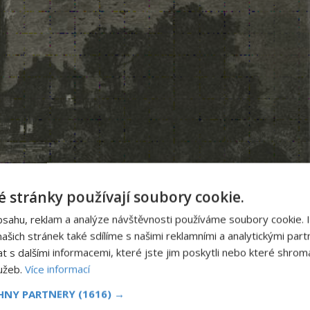
 stránky používají soubory cookie.
bsahu, reklam a analýze návštěvnosti používáme soubory cookie. 
šich stránek také sdílíme s našimi reklamními a analytickými partn
s dalšími informacemi, které jste jim poskytli nebo které shromá
 slavnou událostí potvrzenou historiky.
lužeb.
Více informací
CHNY PARTNERY
(1616) →