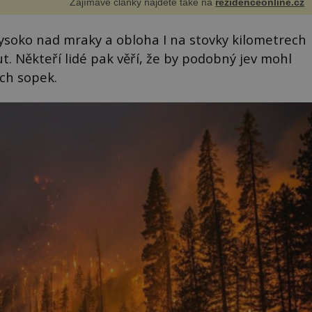
Zajímavé články najdete také na
rezidenceonline.cz
ysoko nad mraky a obloha I na stovky kilometrech
 Někteří lidé pak věří, že by podobný jev mohl
ích sopek.