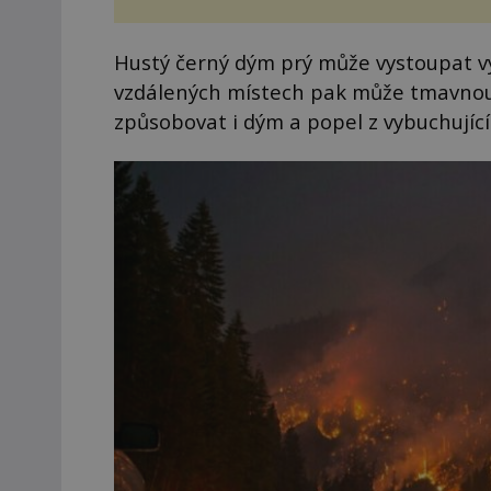
Hustý černý dým prý může vystoupat v
vzdálených místech pak může tmavnout.
způsobovat i dým a popel z vybuchujíc