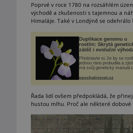
Poprvé v roce 1780 na rozsáhlém území
východě a zkušenosti s tajemnou a náhl
Himaláje. Také v Londýně se odehrálo 
Duplikace genomu u
rostlin: Skrytá genetic
zátěž i evoluční výhod
Představte si, že by se rost
jednou ráno probudila a zjist
má svůj genetický manuál c
dvakrát. Přesně to se obča
přírodě stane – a podle nov
epochalnisvet.cz
výzkumu to může být pro d
vstupenka...
Řada lidí ovšem předpokládá, že přinej
hustou mlhu. Proč ale některé dobové