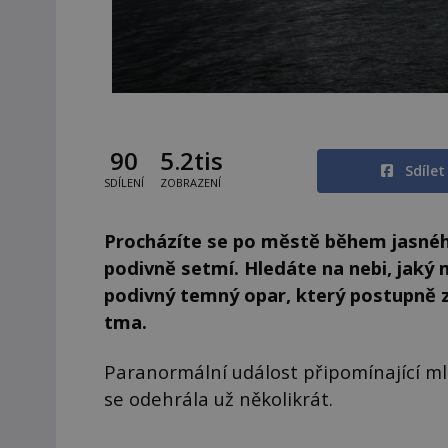
90
5.2tis
Sdíle
SDÍLENÍ
ZOBRAZENÍ
Procházíte se po městě během jasnéh
podivně setmí. Hledáte na nebi, jaký m
podivný temný opar, který postupně z
tma.
Paranormální událost připomínající ml
se odehrála už několikrát.