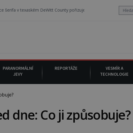
texaském DeWitt County pořizuje video, na kterém před jeho vozem po
PARANORMÁLNÍ
REPORTÁŽE
VESMÍR A
JEVY
TECHNOLOGIE
obuje?
 dne: Co ji způsobuje?