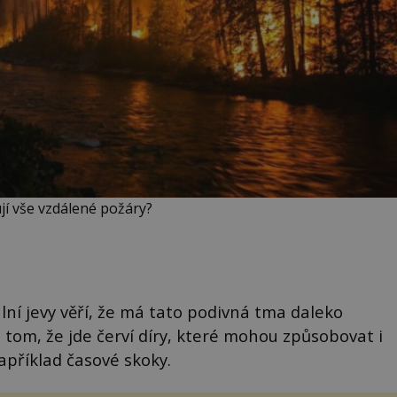
í vše vzdálené požáry?
í jevy věří, že má tato podivná tma daleko
 o tom, že jde červí díry, které mohou způsobovat i
apříklad časové skoky.