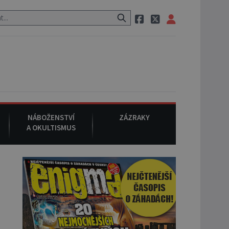
 cestě utíká zvláštní psovitá šelma, údajně bájná čupakabra.
8. 
NÁBOŽENSTVÍ
ZÁZRAKY
A OKULTISMUS