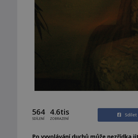
564
4.6tis
Sdíle
SDÍLENÍ
ZOBRAZENÍ
Po vyvolávání duchů může nezřídka jít