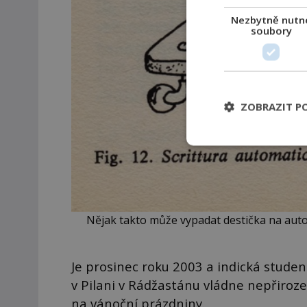
Nezbytně nutn
soubory
ZOBRAZIT P
Nějak takto může vypadat destička na autom
Je prosinec roku 2003 a indická stude
v Pilani v Rádžastánu vládne nepřiroze
na vánoční prázdniny.