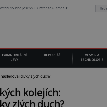
h F. Crater se 6. srpna 1930 navečeří ve své oblíbené restauraci, pak
PARANORMÁLNÍ
REPORTÁŽE
VESMÍR A
JEVY
TECHNOLOGIE
následoval dívky zlých duch?
kých kolejích:
ky zlých duch?