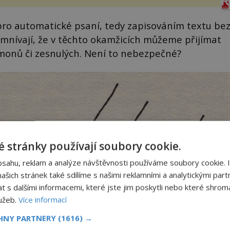
í
jsme si naplánova...
nému
ro automatické psaní, tedy zapisováním textu be
omnívají, že v těchto okamžicích můžeme přijímat
émonů či zesnulých. Není to nebezpečné?
 stránky používají soubory cookie.
bsahu, reklam a analýze návštěvnosti používáme soubory cookie. 
šich stránek také sdílíme s našimi reklamními a analytickými partn
s dalšími informacemi, které jste jim poskytli nebo které shromá
lužeb.
Více informací
CHNY PARTNERY
(1616) →