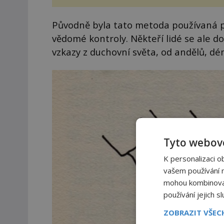
zákrok. Ultrazvuk zase nen
vhodný k dostatečně přes
zacílení ...
Původně byla tato metoda používaná p
vědomé kontroly. Někteří lidé se ale d
vzkazy z duchovní světa, od andělů, d
Tyto webové
K personalizaci o
vašem používání na
mohou kombinovat 
používání jejich s
ZOBRAZIT VŠE