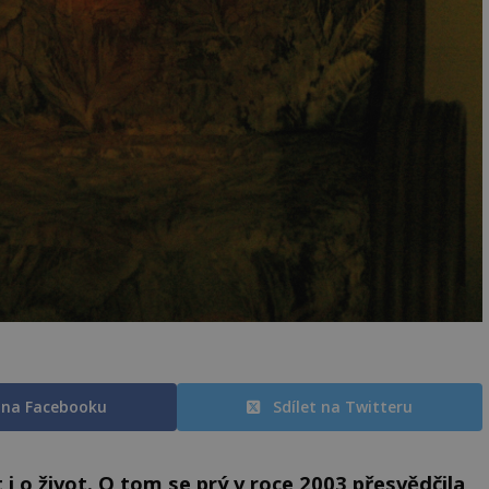
t na Facebooku
Sdílet na Twitteru
 i o život. O tom se prý v roce 2003 přesvědčila