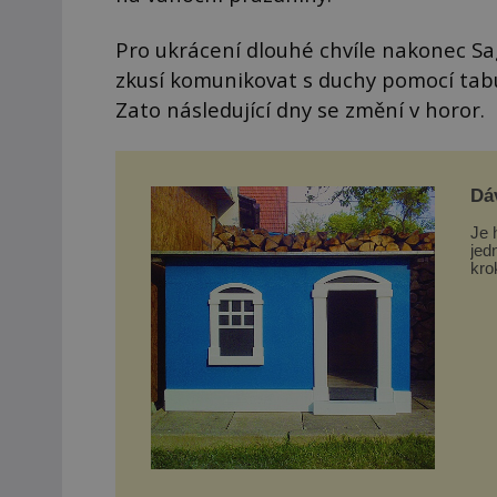
Pro ukrácení dlouhé chvíle nakonec Sa
zkusí komunikovat s duchy pomocí tabu
Zato následující dny se změní v horor.
Dá
Je 
jed
kro
zkr