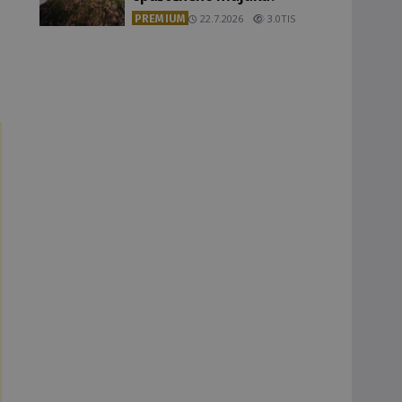
PREMIUM
22.7.2026
3.0TIS
.