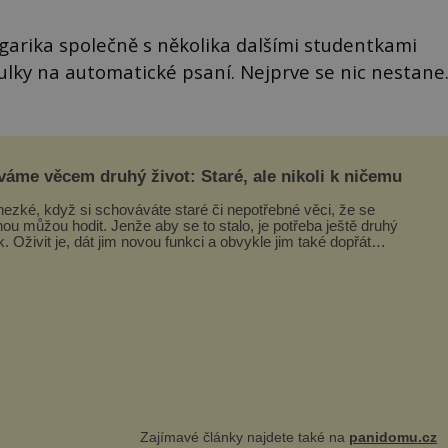
garika společně s několika dalšími studentkami
lky na automatické psaní. Nejprve se nic nestane
váme věcem druhý život: Staré, ale nikoli k ničemu
hezké, když si schováváte staré či nepotřebné věci, že se
nou můžou hodit. Jenže aby se to stalo, je potřeba ještě druhý
k. Oživit je, dát jim novou funkci a obvykle jim také dopřát
ášlova...
Zajímavé články najdete také na
panidomu.cz