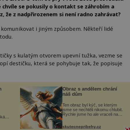
 chvíle se pokusily o kontakt se záhrobím a
az, že z nadpřirozenem si není radno zahrávat?
y komunikovat i jiným způsobem. Někteří lidé
todu.
stičky s kulatým otvorem upevní tužka, vezme se
opí destičku, která se pohybuje tak, že popisuje
n
Obraz s andělem chrání
náš dům
Ten obraz byl kýč, se kterým
jsme se nechtěli nikomu chlubit.
Rychle jsme ho ale vraceli na
oká
jeho místo. S manželem Vaškem
však
jsme si pořídili chaloupku, takový
skutecnepribehy.cz
domek na severu Čech, kde