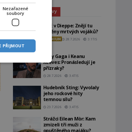
Nezařazené
Paranormální jevy
soubory
Pláž v Dieppe: Znějí tu
ozvěny mrtvých vojáků?
PREMIUM
28.7.2026
3.1TIS
E PŘIJMOUT
Lady Gaga i Keanu
Reeves: Pronásledují je
přízraky?
28.7.2026
3.4TIS
Hudebník Sting: Vyvolaly
jeho rockové hity
temnou sílu?
23.7.2026
3.4TIS
Strážci Eilean Mòr: Kam
zmizeli tři muži z
opuštěného majáku?