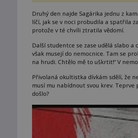
Druhý den najde Sagárika jednu z kama
líčí, jak se v noci probudila a spatřila 
protože v té chvíli ztratila vědomí.
Další studentce se zase udělá slabo a
však musejí do nemocnice. Tam se prob
na hrudi. Chtělo mě to uškrtit!“ V nemo
Přivolaná okultistka dívkám sdělí, že n
musí mu nabídnout svou krev. Teprve 
došlo?