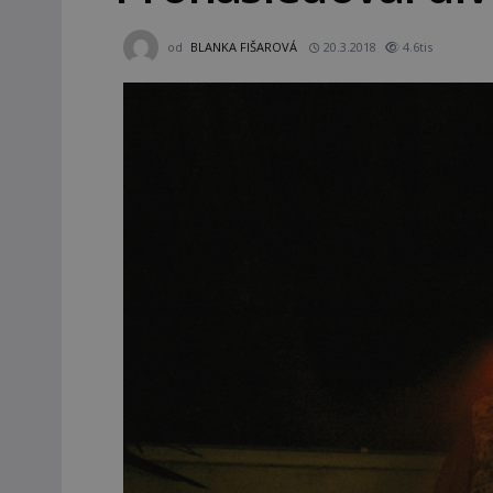
od
BLANKA FIŠAROVÁ
20.3.2018
4.6tis