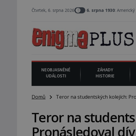
Čtvrtek, 6. srpna 2026
6. srpna 1930
: Americký vrchní soudce Josep
NEOBJASNĚNÉ
ZÁHADY
UDÁLOSTI
HISTORIE
Domů
Teror na studentských kolejích: Pro
Teror na students
Pronásledoval dív