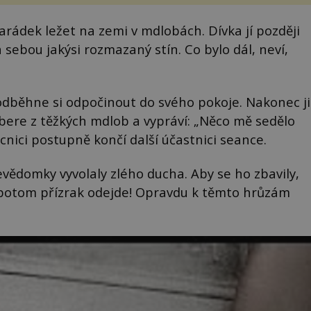
rádek ležet na zemi v mdlobách. Dívka jí později
za sebou jakýsi rozmazaný stín. Co bylo dál, neví,
 odběhne si odpočinout do svého pokoje. Nakonec ji
ere z těžkých mdlob a vypráví: „Něco mě sedělo
cnici postupně končí další účastnici seance.
evědomky vyvolaly zlého ducha. Aby se ho zbavily,
potom přízrak odejde! Opravdu k těmto hrůzám