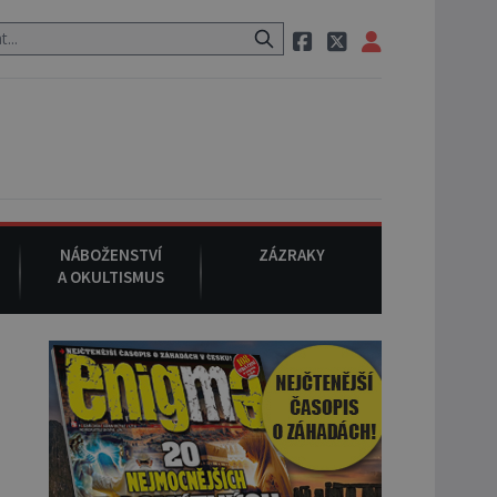
 si na ulici zavolá taxi, nasedne do něj a už ho nikdy nikdo nespatří.
NÁBOŽENSTVÍ
ZÁZRAKY
A OKULTISMUS