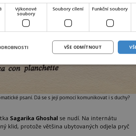
é
Výkonové
Soubory cílení
Funkční soubory
soubory
ODROBNOSTI
VŠE ODMÍTNOUT
VŠ
atické psaní. Dá se s její pomocí komunikovat i s duchy?
ntka
Sagarika Ghoshal
se nudí. Na internátu
ný klid, protože většina ubytovaných odjela pryč