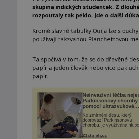
skupina indických studentek. Z dlouhé
rozpoutaly tak peklo. Jde o další důk
Kromě slavné tabulky Ouija lze s duch
používají takzvanou Planchettovou me
Ta spočívá v tom, že se do dřevěné de
papír a jeden člověk nebo více pak uch
papír.
Neinvazivní léčba neje
Parkinsonovy choroby
pomocí ultrazvukové
„helmy“
Ke zmírnění třesu, který
doprovází Parkinsonovu
chorobu, je využívána hlub
mozková stimulace, která 
vyžaduje vysoce invazivní
21stoleti.cz