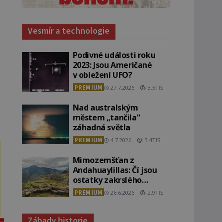
Vesmír a technologie
Podivné události roku
2023: Jsou Američané
v obležení UFO?
PREMIUM
27.7.2026
3.5TIS
Nad australským
městem „tančila“
záhadná světla
PREMIUM
4.7.2026
3.4TIS
Mimozemšťan z
Andahuaylillas: Čí jsou
ostatky zakrslého
stvoření s ohromnou
PREMIUM
26.6.2026
2.9TIS
lebkou?
Záhady historie